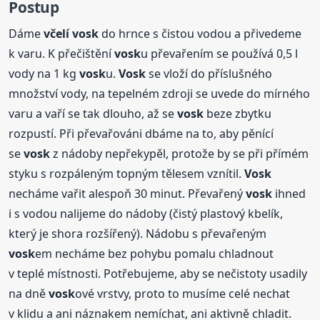
Postup
Dáme
včelí
vosk
do hrnce s čistou vodou a přivedeme
k varu. K přečištění
vosk
u převařením se používá 0,5 l
vody na 1 kg
vosk
u.
Vosk
se vloží do příslušného
množství vody, na tepelném zdroji se uvede do mírného
varu a vaří se tak dlouho, až se
vosk
beze zbytku
rozpustí. Při převařováni dbáme na to, aby pěnící
se
vosk
z nádoby nepřekypěl, protože by se při přímém
styku s rozpáleným topným tělesem vznítil.
Vosk
necháme vařit alespoň 30 minut. Převařený
vosk
ihned
i s vodou nalijeme do nádoby (čistý plastový kbelík,
který je shora rozšířený). Nádobu s převařeným
vosk
em necháme bez pohybu pomalu chladnout
v teplé místnosti. Potřebujeme, aby se nečistoty usadily
na dně
vosk
ové vrstvy, proto to musíme celé nechat
v klidu a ani náznakem nemíchat, ani aktivně chladit.