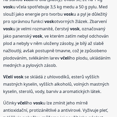
vosk
u včela spotřebuje 3,5 kg medu a 50 g pylu. Med
slouží jako energie pro tvorbu
vosk
u a pyl je důležitý
pro správnou funkci
vosk
otvorných žlázek. Zbarvení
vosk
u je velmi rozmanité, čerstvý
vosk
, označovaný
jako panenský
vosk
, ve kterém zatím nebyl odchován
plod a nebyly v něm uloženy zásoby, je bílý až slabě
nažloutlý, avšak postupně tmavne, což je způsobeno
plodováním, svlékáním larev
včelí
ho plodu, ukládáním
medných a pylových zásob.
Včelí
vosk
se skládá z uhlovodíků, esterů vyšších
mastných kyselin, vyšších alkoholů, volných mastných
kyselin, sterolů, vody, barviv a aromatických látek.
Účinky
včelí
ho
vosk
u lze zmínit jeho mírně
antioxidační, protizánětlivé a antivirové. Vyživuje pleť,