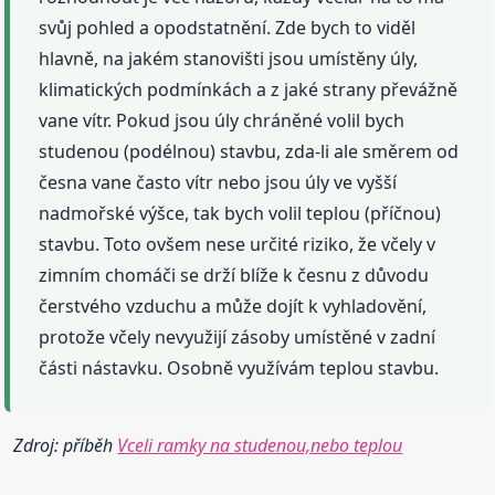
svůj pohled a opodstatnění. Zde bych to viděl
hlavně, na jakém stanovišti jsou umístěny úly,
klimatických podmínkách a z jaké strany převážně
vane vítr. Pokud jsou úly chráněné volil bych
studenou (podélnou) stavbu, zda-li ale směrem od
česna vane často vítr nebo jsou úly ve vyšší
nadmořské výšce, tak bych volil teplou (příčnou)
stavbu. Toto ovšem nese určité riziko, že včely v
zimním chomáči se drží blíže k česnu z důvodu
čerstvého vzduchu a může dojít k vyhladovění,
protože včely nevyužijí zásoby umístěné v zadní
části nástavku. Osobně využívám teplou stavbu.
Zdroj: příběh
Vceli ramky na studenou,nebo teplou