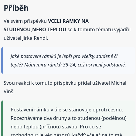
Příběh
Ve svém příspěvku
VCELI RAMKY NA
STUDENOU,NEBO TEPLOU
se k tomuto tématu vyjádřil
uživatel Jirka Rendl.
Jaké postavení rámků je lepší pro včelky, studené či
teplé? Mám miru rámků 39-24, což asi není podstatné.
Svou reakci k tomuto příspěvku přidal uživatel Michal
Vinš.
Postavení rámku v úle se stanovuje oproti česnu.
Rozeznáváme dva druhy a to studenou (podélnou)
nebo teplou (příčnou) stavbu. Pro co se
rozhodnout je věc názorů, každý včelař na to má