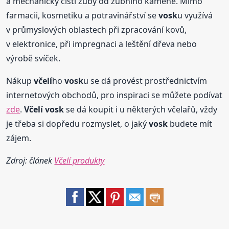
a mechanicky čistí zuby od zubního kamene. Mimo
farmacii, kosmetiku a potravinářství se
vosk
u využívá
v průmyslových oblastech při zpracování kovů,
v elektronice, při impregnaci a leštění dřeva nebo
výrobě svíček.
Nákup
včelí
ho
vosk
u se dá provést prostřednictvím
internetových obchodů, pro inspiraci se můžete podívat
zde
.
Včelí
vosk
se dá koupit i u některých včelařů, vždy
je třeba si dopředu rozmyslet, o jaký
vosk
budete mít
zájem.
Zdroj: článek
Včelí produkty