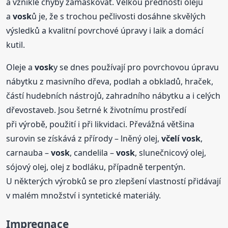
a vzniklé chyby zamaskovat. Velkou předností olejů
a
vosk
ů je, že s trochou pečlivosti dosáhne skvělých
výsledků a kvalitní povrchové úpravy i laik a domácí
kutil.
Oleje a
vosk
y se dnes používají pro povrchovou úpravu
nábytku z masivního dřeva, podlah a obkladů, hraček,
částí hudebních nástrojů, zahradního nábytku a i celých
dřevostaveb. Jsou šetrné k životnímu prostředí
při výrobě, použití i při likvidaci. Převážná většina
surovin se získává z přírody – lněný olej,
včelí
vosk
,
carnauba –
vosk
, candelila –
vosk
, slunečnicový olej,
sójový olej, olej z bodláku, případně terpentýn.
U některých výrobků se pro zlepšení vlastností přidávají
v malém množství i syntetické materiály.
Impregnace