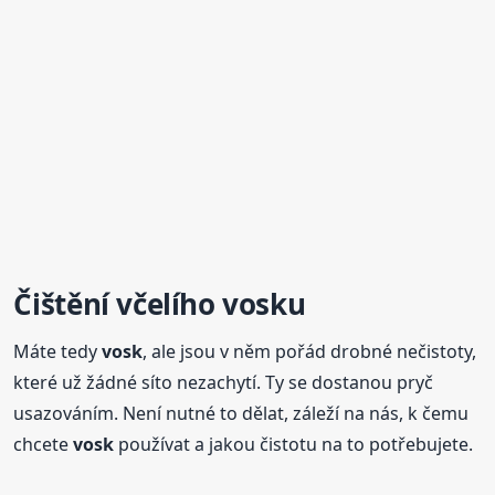
Čištění
včelí
ho
vosk
u
Máte tedy
vosk
, ale jsou v něm pořád drobné nečistoty,
které už žádné síto nezachytí. Ty se dostanou pryč
usazováním. Není nutné to dělat, záleží na nás, k čemu
chcete
vosk
používat a jakou čistotu na to potřebujete.