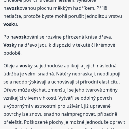
na
vosk
ovanou plochu měkkým hadříkem. Příliš
netlačte, protože byste mohli porušit jednolitou vrstvu
vosk
u.
Po na
vosk
ování se rozvine přirozená krása dřeva.
Vosk
y na dřevo jsou k dispozici v tekuté či krémové
podobě.
Oleje a
vosk
y se jednoduše aplikují a jejich následná
údržba je velmi snadná. Nátěry nepraskají, neodlupují
se a neodprýskávají a uchovávají si přírodní elasticitu.
Dřevo může dýchat, zmenšují se jeho tvarové změny
vznikající vlivem vlhkosti. Vytváří se odolný povrch
s výbornými vlastnostmi pro užívání. Již upravené
povrchy lze znovu snadno naimpregnovat, případně
přeleštit. Poškozené plochy je možné jednoduše opravit