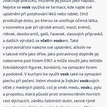
zvláčňuje pokožku, můžeme jej použít jako náplast.
Nejvíce se
vosk
využívá ve farmacii, kde najde své
uplatnění při potahování léků nebo tablet, čímž
prodlužuje dobu, po kterou se uvolňuje účinná látka,
v kosmetice pak při výrobě emulzí, mastí, krémů,
rtěnek, deodorantů, gelů, řasenek, vlasových přípravků
a dalších výrobků se
včelí
m
vosk
em. Také
v potravinářství nalezne své uplatnění, ačkoliv ne
v takové míře jako dříve. Jako potravinový doplněk jej
nalezneme pod číslem E901 a může sloužit jako leštidlo
čokoládových figurek, bonbónů, na vymazání forem
a podobně. V kuchyni lze využít
vosk
také na vymazání
plechu při pečení. Velmi vhodné je žvýkání
vosk
ových
víček z medných plástů, což je směs medu,
vosk
u, pylu
a propolisu, která působí proti onemocněním horních
cest dýchacích, zánětu čelistních dutin, senné rýmě