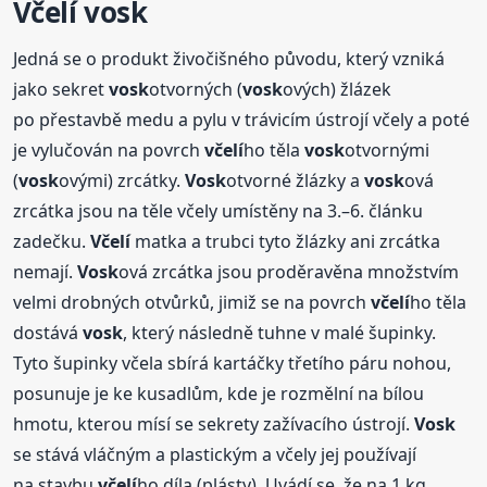
Včelí
vosk
Jedná se o produkt živočišného původu, který vzniká
jako sekret
vosk
otvorných (
vosk
ových) žlázek
po přestavbě medu a pylu v trávicím ústrojí včely a poté
je vylučován na povrch
včelí
ho těla
vosk
otvornými
(
vosk
ovými) zrcátky.
Vosk
otvorné žlázky a
vosk
ová
zrcátka jsou na těle včely umístěny na 3.–6. článku
zadečku.
Včelí
matka a trubci tyto žlázky ani zrcátka
nemají.
Vosk
ová zrcátka jsou proděravěna množstvím
velmi drobných otvůrků, jimiž se na povrch
včelí
ho těla
dostává
vosk
, který následně tuhne v malé šupinky.
Tyto šupinky včela sbírá kartáčky třetího páru nohou,
posunuje je ke kusadlům, kde je rozmělní na bílou
hmotu, kterou mísí se sekrety zažívacího ústrojí.
Vosk
se stává vláčným a plastickým a včely jej používají
na stavbu
včelí
ho díla (plásty). Uvádí se, že na 1 kg