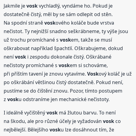
Jakmile je
vosk
vychladlý, vyndáme ho. Pokud je
dostatečně čistý, měl by se sám odlepit od stěn.
Na spodní straně
vosk
ového koláče bude vrstva
nečistot. Ty nejnižší snadno seškrábneme, ty výše jsou
už trochu promíchané s
vosk
em, takže se musí
oškrabovat například špachtlí. Oškrabujeme, dokud
není
vosk
i zespodu dokonale čistý. Oškrábané
nečistoty promíchané s
vosk
em si schováme,
při příštím tavení je znovu vytavíme.
Vosk
ový koláč je už
po oškrábání většinou čistý dostatečně. Pokud není,
pustíme se do čištění znovu. Pozor, tímto postupem
z
vosk
u odstraníme jen mechanické nečistoty.
I ideálně vyčištěný
vosk
má žlutou barvu. To není
na škodu, ale pro různé účely je vyžadován
vosk
co
nejbělejší. Bělejšího
vosk
u lze dosáhnout tím, že