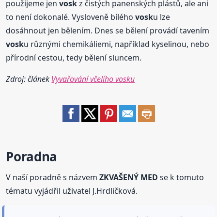
použijeme jen
vosk
z čistých panenských plástů, ale ani
to není dokonalé. Vysloveně bílého
vosk
u lze
dosáhnout jen bělením. Dnes se bělení provádí tavením
vosk
u různými chemikáliemi, například kyselinou, nebo
přírodní cestou, tedy bělení sluncem.
Zdroj: článek
Vyvařování včelího vosku
Poradna
V naší poradně s názvem
ZKVAŠENÝ MED
se k tomuto
tématu vyjádřil uživatel J.Hrdličková.