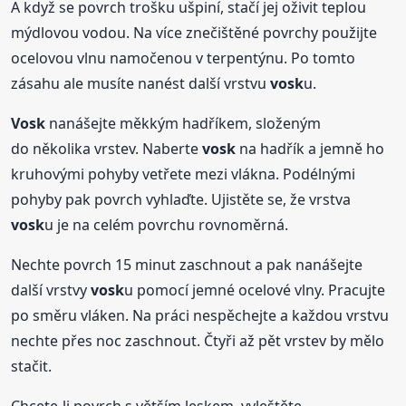
A když se povrch trošku ušpiní, stačí jej oživit teplou
mýdlovou vodou. Na více znečištěné povrchy použijte
ocelovou vlnu namočenou v terpentýnu. Po tomto
zásahu ale musíte nanést další vrstvu
vosk
u.
Vosk
nanášejte měkkým hadříkem, složeným
do několika vrstev. Naberte
vosk
na hadřík a jemně ho
kruhovými pohyby vetřete mezi vlákna. Podélnými
pohyby pak povrch vyhlaďte. Ujistěte se, že vrstva
vosk
u je na celém povrchu rovnoměrná.
Nechte povrch 15 minut zaschnout a pak nanášejte
další vrstvy
vosk
u pomocí jemné ocelové vlny. Pracujte
po směru vláken. Na práci nespěchejte a každou vrstvu
nechte přes noc zaschnout. Čtyři až pět vrstev by mělo
stačit.
Chcete-li povrch s větším leskem, vyleštěte