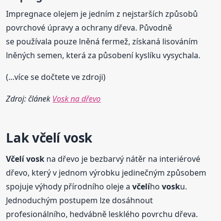
Impregnace olejem je jedním z nejstarších způsobů
povrchové úpravy a ochrany dřeva. Původně
se používala pouze lněná fermež, získaná lisováním
lněných semen, která za působení kyslíku vysychala.
(...více se dočtete ve zdroji)
Zdroj: článek
Vosk na dřevo
Lak
včelí
vosk
Včelí
vosk
na dřevo je bezbarvý nátěr na interiérové
dřevo, který v jednom výrobku jedinečným způsobem
spojuje výhody přírodního oleje a
včelí
ho
vosk
u.
Jednoduchým postupem lze dosáhnout
profesionálního, hedvábně lesklého povrchu dřeva.