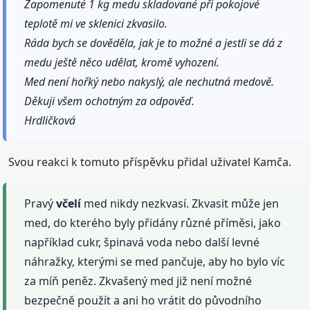
Zapomenuté 1 kg medu skladované při pokojové
teplotě mi ve sklenici zkvasilo.
Ráda bych se dověděla, jak je to možné a jestli se dá z
medu ještě něco udělat, kromě vyhození.
Med není hořký nebo nakyslý, ale nechutná medově.
Děkuji všem ochotným za odpověď.
Hrdličková
Svou reakci k tomuto příspěvku přidal uživatel Kamča.
Pravý
včelí
med nikdy nezkvasí. Zkvasit může jen
med, do kterého byly přidány různé příměsi, jako
například cukr, špinavá voda nebo další levné
náhražky, kterými se med pančuje, aby ho bylo víc
za míň peněz. Zkvašený med již není možné
bezpečně použít a ani ho vrátit do původního