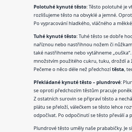
Polotuhé kynuté těsto
: Těsto polotuhé je v
rozlišujeme těsto na obvyklé a jemné. Oprot
Po vypracování hladkého, vláčného a měkk
Tuhé kynuté těsto
: Tuhé těsto se dobře ho
naříznou nebo nastřihnou nožem či nůžkami.
také nastřihneme nebo vytáhneme „ouška“. Pr
množstvím použitého cukru, tuku, droždí a žl
Pečeme o něco déle než předchozí
těsta
, t
Překládané kynuté těsto – plundrové
: Plu
se oproti předchozím těstům pracuje poněkud
Z ostatních surovin se připraví těsto a nech
plátu se přeloží, válečkem se těsto lehce rozv
odpočívat. Po odpočinutí se těsto převálí a 
Plundrové těsto uměly naše prababičky. Je si