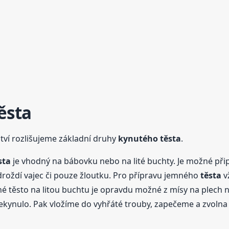
ěsta
tví rozlišujeme základní druhy
kynutého
těsta
.
sta
je vhodný na bábovku nebo na lité buchty. Je možné při
 droždí vajec či pouze žloutku. Pro přípravu jemného
těsta
v
né těsto na litou buchtu je opravdu možné z mísy na plech 
ekynulo. Pak vložíme do vyhřáté trouby, zapečeme a zvolna