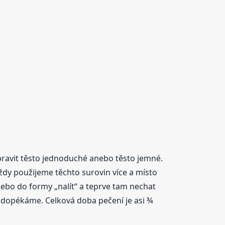
pravit těsto jednoduché anebo těsto jemné.
ždy použijeme těchto surovin více a místo
nebo do formy „nalít“ a teprve tam nechat
 dopékáme. Celková doba pečení je asi ¾