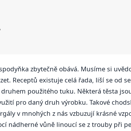
A
spodyňka zbytečně obává. Musíme si uvědomi
zet. Receptů existuje celá řada, liší se o
druhem použitého tuku. Některá těsta jsou ř
yužití pro daný druh výrobku. Takové chods
frgály v mnohých z nás vzbuzují krásné vz
ocí nádherné vůně linoucí se z trouby při 