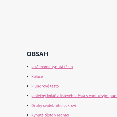
OBSAH
Jaká máme kynutá těsta
Koláče
Plundrové těsto
Jablečný koláč z listového těsta s vanilkovým pu
Druhy svatebního cukroví
Kynuté těsto v lednici