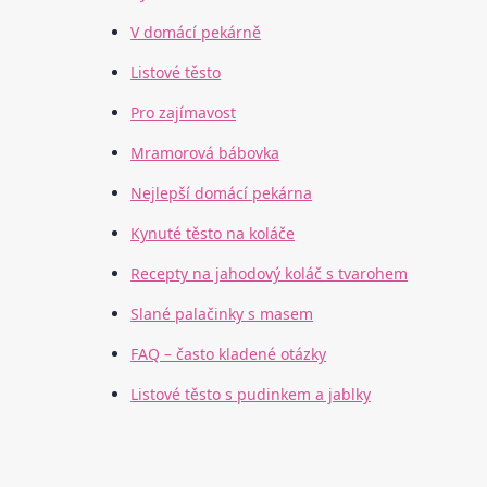
V domácí pekárně
Listové těsto
Pro zajímavost
Mramorová bábovka
Nejlepší domácí pekárna
Kynuté těsto na koláče
Recepty na jahodový koláč s tvarohem
Slané palačinky s masem
FAQ – často kladené otázky
Listové těsto s pudinkem a jablky