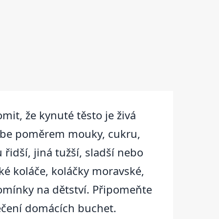
t, že kynuté těsto je živá
d sebe poměrem mouky, cukru,
idší, jiná tužší, sladší nebo
ké koláče, koláčky moravské,
pomínky na dětství. Připomeňte
pečení domácích buchet.