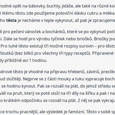
hodné opět na bábovky, buchty, jidáše, ale také na různé kol
i litému těstu zde použijeme poloviční dávku cukru a mléka.
ého
těsta
je necháme v teple vykynout, až pak je zpracujem
dí pro pečení vánoček a bochánků, které se po vykynutí potí
 Dále se hodí pro výrobu tyčinek nebo briošků. Briošky jso
o tuhé těsto existují tři možné rozpisy surovin – pro těsto
outků (bez bílků pro všechny tři typy receptů). Připravené
edy přibližně asi 1 hodinu.
ndrové těsto je vhodné na přípravu hřebenů, závinů, preclí
 složitěji. Nejprve se z části mouky a tuku vypracuje boch
á se hodinu kynout. Pak se rozválí na plát, do jehož středu
álí na pruh, který se poté složí na tři díly na šířku a pak i 
po krátkém odpočinku se rozválí na plát. Z něj se pak vykraj
ce trochu pracnější, ale výsledek je famózní. Těsto v sobě s