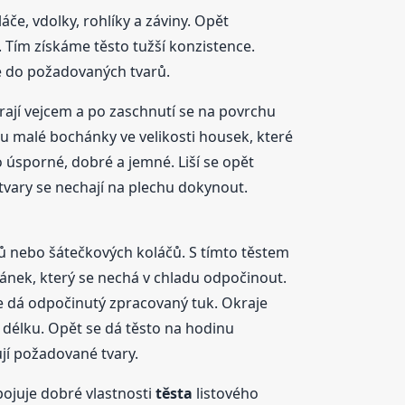
áče, vdolky, rohlíky a záviny. Opět
 Tím získáme těsto tužší konzistence.
e do požadovaných tvarů.
rají vejcem a po zaschnutí se na povrchu
u malé bochánky ve velikosti housek, které
 úsporné, dobré a jemné. Liší se opět
 tvary se nechají na plechu dokynout.
ků nebo šátečkových koláčů. S tímto těstem
ánek, který se nechá v chladu odpočinout.
 se dá odpočinutý zpracovaný tuk. Okraje
na délku. Opět se dá těsto na hodinu
ují požadované tvary.
pojuje dobré vlastnosti
těsta
listového