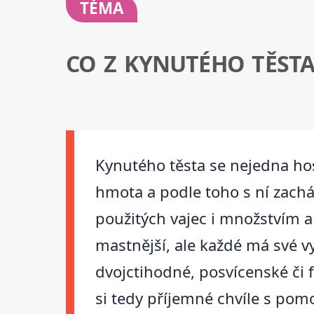
TÉMA
CO Z KYNUTÉHO TĚST
Kynutého těsta se nejedna ho
hmota a podle toho s ní zachá
použitých vajec i množstvím a 
mastnější, ale každé má své v
dvojctihodné, posvícenské či 
si tedy příjemné chvíle s pom