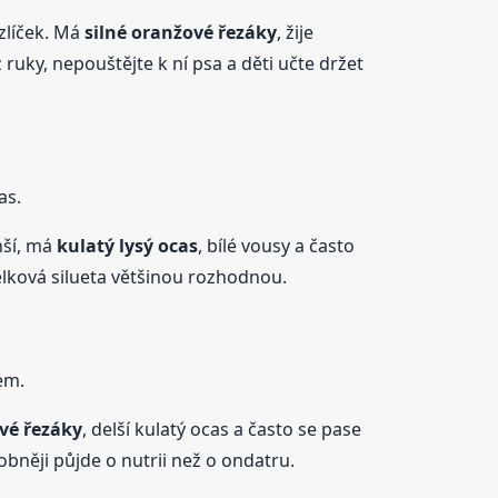
zlíček. Má
silné oranžové řezáky
, žije
 ruky, nepouštějte k ní psa a děti učte držet
as.
ší, má
kulatý lysý ocas
, bílé vousy a často
elková silueta většinou rozhodnou.
em.
vé řezáky
, delší kulatý ocas a často se pase
dobněji půjde o nutrii než o ondatru.