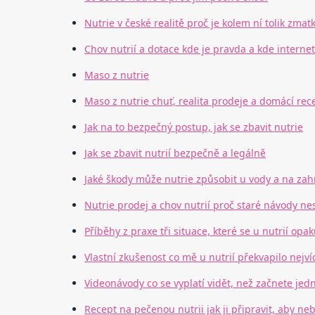
Nutrie v české realitě proč je kolem ní tolik zmat
Chov nutrií a dotace kde je pravda a kde interne
Maso z nutrie
Maso z nutrie chuť, realita prodeje a domácí rec
Jak na to bezpečný postup, jak se zbavit nutrie
Jak se zbavit nutrií bezpečně a legálně
Jaké škody může nutrie způsobit u vody a na za
Nutrie prodej a chov nutrií proč staré návody ne
Příběhy z praxe tři situace, které se u nutrií opak
Vlastní zkušenost co mě u nutrií překvapilo nejví
Videonávody co se vyplatí vidět, než začnete jed
Recept na pečenou nutrii jak ji připravit, aby ne