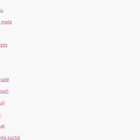
ku
t mate
epty
hradě
stačí
ují
c
nat
byla suchá