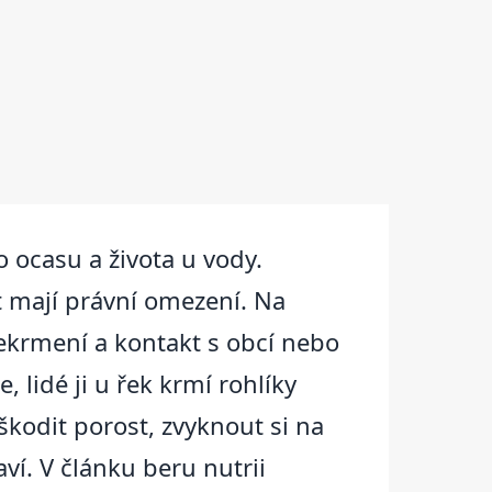
 ocasu a života u vody.
yt mají právní omezení. Na
ekrmení a kontakt s obcí nebo
, lidé ji u řek krmí rohlíky
škodit porost, zvyknout si na
ví. V článku beru nutrii