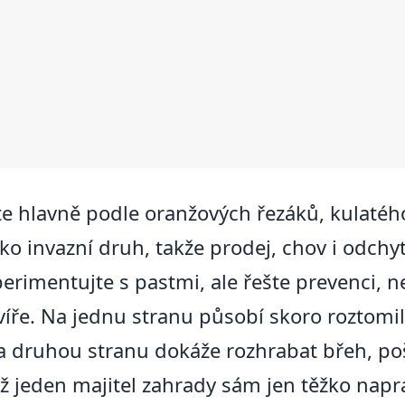
e hlavně podle oranžových řezáků, kulatého
ako invazní druh, takže prodej, chov i odch
rimentujte s pastmi, ale řešte prevenci, n
víře. Na jednu stranu působí skoro roztomile
 Na druhou stranu dokáže rozhrabat břeh, po
 už jeden majitel zahrady sám jen těžko napra