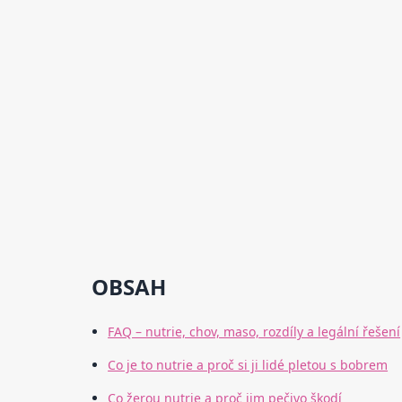
OBSAH
FAQ – nutrie, chov, maso, rozdíly a legální řešení
Co je to nutrie a proč si ji lidé pletou s bobrem
Co žerou nutrie a proč jim pečivo škodí