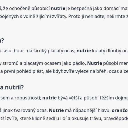
slí, že ochočeně působící
nutrie
je bezpečná jako domácí ma
jených s volně žijícími zvířaty. Proto ji nehlaďte, nekrmte z
m?
casu: bobr má široký placatý ocas,
nutrie
kulatý dlouhý oc
usy stromů a placatým ocasem jako pádlo.
Nutrie
působí men
první pohled plést, ale když zvíře vyleze na břeh, ocas a c
a nutrií?
ocasem a robustností;
nutrie
bývá větší a působí těžším dojm
á jinak tvarovaný ocas.
Nutrie
má nápadnější hlavu,
oranžo
tší zvíře, které klidně sedí u lidí a okusuje trávu, pravděpo