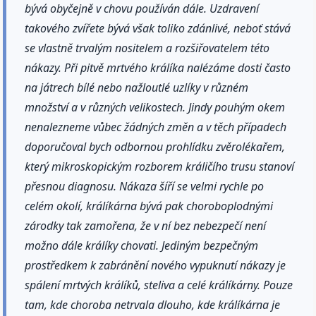
bývá obyčejně v chovu používán dále. Uzdravení
takového zvířete bývá však toliko zdánlivé, neboť stává
se vlastně trvalým nositelem a rozšiřovatelem této
nákazy. Při pitvě mrtvého králíka nalézáme dosti často
na játrech bílé nebo nažloutlé uzlíky v různém
množství a v různých velikostech. Jindy pouhým okem
nenalezneme vůbec žádných změn a v těch případech
doporučoval bych odbornou prohlídku zvěrolékařem,
který mikroskopickým rozborem králičího trusu stanoví
přesnou diagnosu. Nákaza šíří se velmi rychle po
celém okolí, králíkárna bývá pak choroboplodnými
zárodky tak zamořena, že v ní bez nebezpečí není
možno dále králíky chovati. Jediným bezpečným
prostředkem k zabránění nového vypuknutí nákazy je
spálení mrtvých králíků, steliva a celé králíkárny. Pouze
tam, kde choroba netrvala dlouho, kde králíkárna je