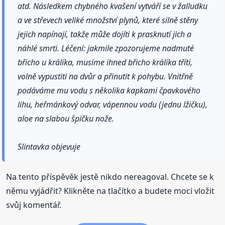
atd. Následkem chybného kvašení vytváří se v žalludku
a ve střevech veliké množství plynů, které silně stěny
jejich napínají, takže může dojíti k prasknutí jich a
náhlé smrti. Léčení: jakmile zpozorujeme nadmuté
břicho u králíka, musíme ihned břicho králíka tříti,
volně vypustiti na dvůr a přinutit k pohybu. Vnitřně
podáváme mu vodu s několika kapkami čpavkového
lihu, heřmánkový odvar, vápennou vodu (jednu lžičku),
aloe na slabou špičku nože.
Slintavka objevuje
Na tento příspěvěk jestě nikdo nereagoval. Chcete se k
němu vyjádřit? Klikněte na tlačítko a budete moci vložit
svůj komentář.