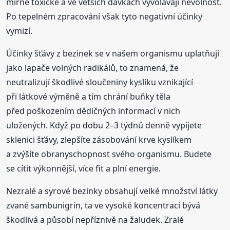
mírně toxické a ve větších dávkách vyvolávají nevolnost.
Po tepelném zpracování však tyto negativní účinky
vymizí.
Účinky šťávy z bezinek se v našem organismu uplatňují
jako lapače volných radikálů, to znamená, že
neutralizují škodlivé sloučeniny kyslíku vznikající
při látkové výměně a tím chrání buňky těla
před poškozením dědičných informací v nich
uložených. Když po dobu 2–3 týdnů denně vypijete
sklenici šťávy, zlepšíte zásobování krve kyslíkem
a zvýšíte obranyschopnost svého organismu. Budete
se cítit výkonnější, více fit a plní energie.
Nezralé a syrové bezinky obsahují velké množství látky
zvané sambunigrin, ta ve vysoké koncentraci bývá
škodlivá a působí nepříznivě na žaludek. Zralé