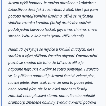
kusem vyšší hodnoty, je možno ohroženou králíkárnu
úzkostlivou desinfekcí zachrániti. Z léků, které jak jsem
podotkl nemají valného úspěchu, užívá se nejčastěji
slabého roztoku kreolinu (každý druhý den vnitřně
podati jednu kávovou lžičku), glycerinu, chininu, směsi
sirného květu a kalomelu (jednu lžičku denně).
Nadmutí vyskytuje se nejvíce u králíků mladých, ale i
starších a bývá příčinou častého uhynutí. Onemocnění
pozná se snadno dle toho, že břicho králíka je
nápadně nafouklé a králík se sotva pohybuje. Tvrdívalo
se, že příčinou nadmutí je krmení čerstvé zelené píce,
hlavně jetele, dnes však víme, že není to pouze jetel,
nebo zelená píce, ale že to bývá mnohem častěji
zatuchlá nebo plesnivá sláma, namrzlé nebo nahnilé
brambory, změněné obilniny, zvadlá a kvasící potrava