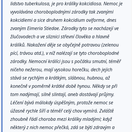
lidstvo tuberkulosa, je pro králíky kokcidiosa. Nemoc je
vyvolávána choroboplodnými zárodky tak zvanými
kokcidiemi a sice druhem kokcidium oviforme, dnes
zvaným Eimeria Stiedae. Zárodky tyto se nacházejí ve
žlučovodech a ve sliznici střevní člověka a hlavně
králíků. Nakažení děje se obyčejně potravou (zelenou
pící, trávou atd.), v níž nalézají se tyto choroboplodné
zárodky. Nemocní králíci jsou s počátku smutní, téměř
ničeho nežerou, mají vysokou horečku, dech jejich
stává se rychlým a krátkým, slábnou, hubnou, až
konečně v poměrně krátké době hynou. Někdy se při
tom nadýmají, silně slintají, aneb dostávají průjmy.
Léčení bývá málokdy úspěšným, protože nemoc se
úžasně rychle šíří a téměř celý chov vymírá. Zvláště
zhoubně řádí choroba mezi králíky mladými; když
některý z nich nemoc přečká, zdá se býti zdravým a