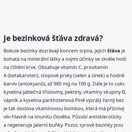
Je
bezinková
šťáva
zdravá?
Bobule bezinky dozrávají koncem srpna, jejich
šťáva
je
bohatá na minerální látky a svými účinky se skvěle hodí
na čištění krve. Obsahuje vitamín C, provitamín
A (betakaroten), stopové prvky (selen a zinek) a hodně
barviv (antokyanů), až 980 mg na 100 g. Dále je to cukr,
kyselina jablečná třísloviny, pektiny, vitamíny skupiny B,
vápník a kyselina panthotenová Plně vyzrálý černý bez
je tak doslova vitamínovou bombou, která má příznivý
vliv hlavně na imunitu člověka. Působí antiskleroticky
a regeneruje jaterní buňky. Pozor, syrové bezinky jsou