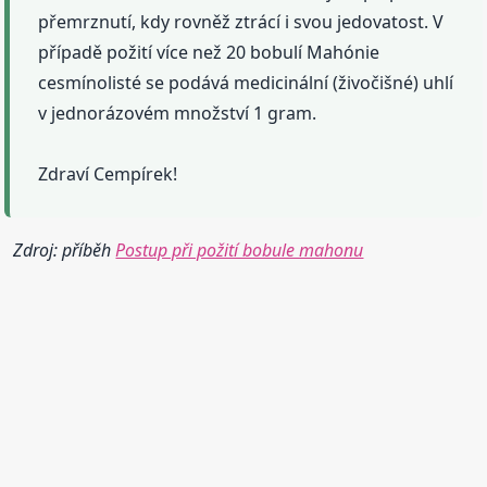
přemrznutí, kdy rovněž ztrácí i svou jedovatost. V
případě požití více než 20 bobulí Mahónie
cesmínolisté se podává medicinální (živočišné) uhlí
v jednorázovém množství 1 gram.
Zdraví Cempírek!
Zdroj: příběh
Postup při požití bobule mahonu