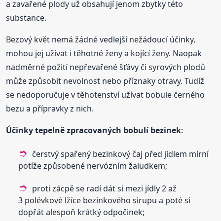
a zavařené plody už obsahují jenom zbytky této
substance.
Bezový květ nemá žádné vedlejší nežádoucí účinky,
mohou jej užívat i těhotné ženy a kojící ženy. Naopak
nadměrné požití nepřevařené šťávy či syrových plodů
může způsobit nevolnost nebo příznaky otravy. Tudíž
se nedoporučuje v těhotenství užívat bobule černého
bezu a přípravky z nich.
Účinky tepelně zpracovaných bobulí bezinek
:
čerstvý spařený bezinkový čaj před jídlem mírní
potíže způsobené nervózním žaludkem;
proti zácpě se radí dát si mezi jídly 2 až
3 polévkové lžíce bezinkového sirupu a poté si
dopřát alespoň krátký odpočinek;