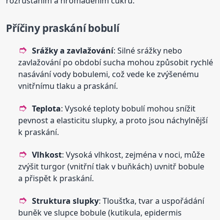
rozrůstáním a hromaděním cukru.
Příčiny praskání bobulí
Srážky a zavlažování
: Silné srážky nebo
zavlažování po období sucha mohou způsobit rychlé
nasávání vody bobulemi, což vede ke zvýšenému
vnitřnímu tlaku a praskání.
Teplota
: Vysoké teploty bobulí mohou snížit
pevnost a elasticitu slupky, a proto jsou náchylnější
k praskání.
Vlhkost
: Vysoká vlhkost, zejména v noci, může
zvýšit turgor (vnitřní tlak v buňkách) uvnitř bobule
a přispět k praskání.
Struktura slupky
: Tloušťka, tvar a uspořádání
buněk ve slupce bobule (kutikula, epidermis