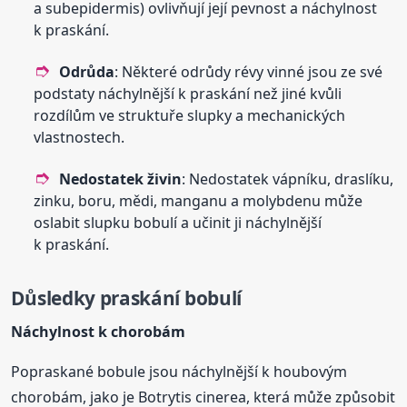
a subepidermis) ovlivňují její pevnost a náchylnost
k praskání.
Odrůda
: Některé odrůdy révy vinné jsou ze své
podstaty náchylnější k praskání než jiné kvůli
rozdílům ve struktuře slupky a mechanických
vlastnostech.
Nedostatek živin
: Nedostatek vápníku, draslíku,
zinku, boru, mědi, manganu a molybdenu může
oslabit slupku bobulí a učinit ji náchylnější
k praskání.
Důsledky praskání bobulí
Náchylnost k chorobám
Popraskané bobule jsou náchylnější k houbovým
chorobám, jako je Botrytis cinerea, která může způsobit