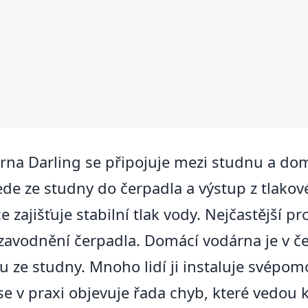
na Darling se připojuje mezi studnu a domo
ede ze studny do čerpadla a výstup z tlako
 zajišťuje stabilní tlak vody. Nejčastější 
avodnění čerpadla. Domácí vodárna je v č
 ze studny. Mnoho lidí ji instaluje svépom
 se v praxi objevuje řada chyb, které vedou