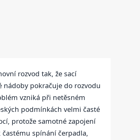
vní rozvod tak, že sací
vé nádoby pokračuje do rozvodu
problém vzniká při netěsném
eských podmínkách velmi časté
ocí, protože samotné zapojení
 k častému spínání čerpadla,