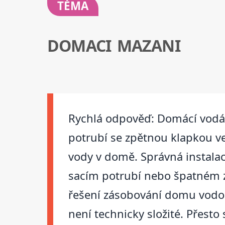
TÉMA
DOMACI MAZANI
Rychlá odpověď: Domácí vodár
potrubí se zpětnou klapkou v
vody v domě. Správná instalace
sacím potrubí nebo špatném z
řešení zásobování domu vodou
není technicky složité. Přesto