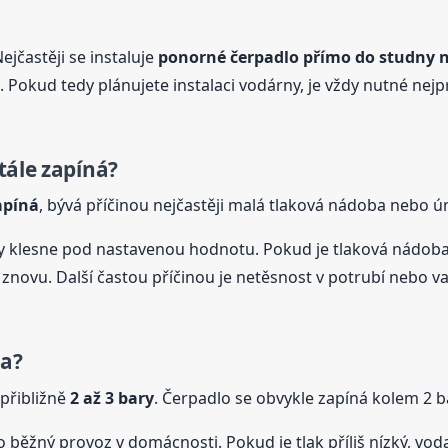
Nejčastěji se instaluje
ponorné čerpadlo přímo do studny 
 Pokud tedy plánujete instalaci vodárny, je vždy nutné nej
tále zapíná?
apíná
, bývá příčinou nejčastěji malá tlaková nádoba nebo ú
dy klesne pod nastavenou hodnotu. Pokud je tlaková nádoba 
t znovu. Další častou příčinou je netěsnost v potrubí nebo
na?
přibližně
2 až 3 bary
. Čerpadlo se obvykle zapíná kolem 2 ba
o běžný provoz v domácnosti. Pokud je tlak příliš nízký, vo