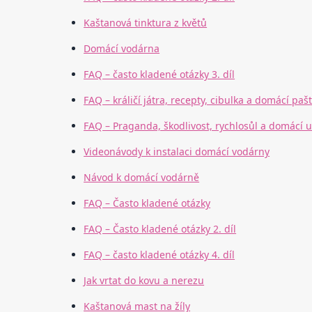
Kaštanová tinktura z květů
Domácí vodárna
FAQ – často kladené otázky 3. díl
FAQ – králičí játra, recepty, cibulka a domácí pašt
FAQ – Praganda, škodlivost, rychlosůl a domácí 
Videonávody k instalaci domácí vodárny
Návod k domácí vodárně
FAQ – Často kladené otázky
FAQ – Často kladené otázky 2. díl
FAQ – často kladené otázky 4. díl
Jak vrtat do kovu a nerezu
Kaštanová mast na žíly