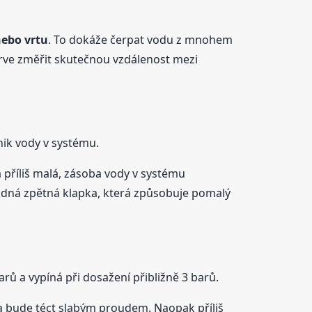
nebo vrtu
. To dokáže čerpat vodu z mnohem
prve změřit skutečnou vzdálenost mezi
nik vody v systému.
příliš malá, zásoba vody v systému
 vadná zpětná klapka, která způsobuje pomalý
rů a vypíná při dosažení přibližně 3 barů.
da bude téct slabým proudem. Naopak příliš