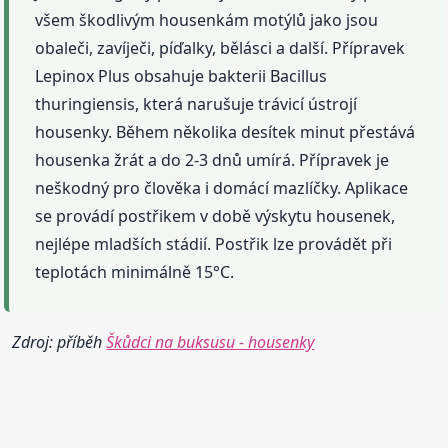
všem škodlivým housenkám motýlů jako jsou
obaleči, zavíječi, píďalky, bělásci a další. Přípravek
Lepinox Plus obsahuje bakterii Bacillus
thuringiensis, která narušuje trávicí ústrojí
housenky. Během několika desítek minut přestává
housenka žrát a do 2-3 dnů umírá. Přípravek je
neškodný pro člověka i domácí mazlíčky. Aplikace
se provádí postřikem v době výskytu housenek,
nejlépe mladších stádií. Postřik lze provádět při
teplotách minimálně 15°C.
Zdroj: příběh
Škůdci na buksusu - housenky