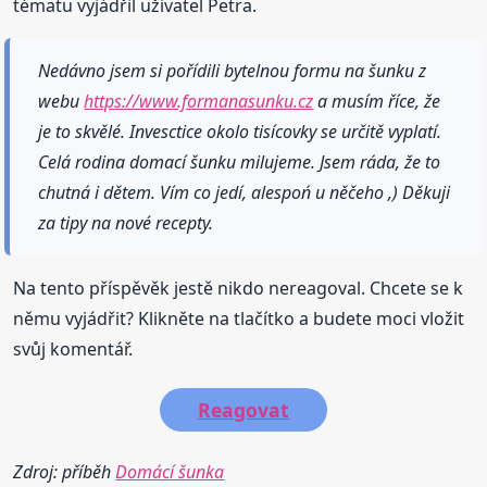
tématu vyjádřil uživatel Petra.
Nedávno jsem si pořídili bytelnou formu na šunku z
webu
https://www.formanasunku.cz
a musím říce, že
je to skvělé. Invesctice okolo tisícovky se určitě vyplatí.
Celá rodina domací šunku milujeme. Jsem ráda, že to
chutná i dětem. Vím co jedí, alespoń u něčeho ,) Děkuji
za tipy na nové recepty.
Na tento příspěvěk jestě nikdo nereagoval. Chcete se k
němu vyjádřit? Klikněte na tlačítko a budete moci vložit
svůj komentář.
Reagovat
Zdroj: příběh
Domácí šunka