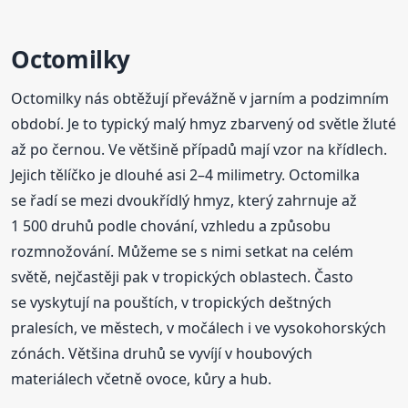
Octomilky
Octomilky nás obtěžují převážně v jarním a podzimním
období. Je to typický malý hmyz zbarvený od světle žluté
až po černou. Ve většině případů mají vzor na křídlech.
Jejich tělíčko je dlouhé asi 2–4 milimetry. Octomilka
se řadí se mezi dvoukřídlý hmyz, který zahrnuje až
1 500 druhů podle chování, vzhledu a způsobu
rozmnožování. Můžeme se s nimi setkat na celém
světě, nejčastěji pak v tropických oblastech. Často
se vyskytují na pouštích, v tropických deštných
pralesích, ve městech, v močálech i ve vysokohorských
zónách. Většina druhů se vyvíjí v houbových
materiálech včetně ovoce, kůry a hub.