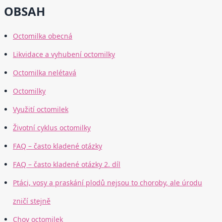
OBSAH
Octomilka obecná
Likvidace a vyhubení octomilky
Octomilka nelétavá
Octomilky
Využití octomilek
Životní cyklus octomilky
FAQ – často kladené otázky
FAQ – často kladené otázky 2. díl
Ptáci, vosy a praskání plodů nejsou to choroby, ale úrodu
zničí stejně
Chov octomilek