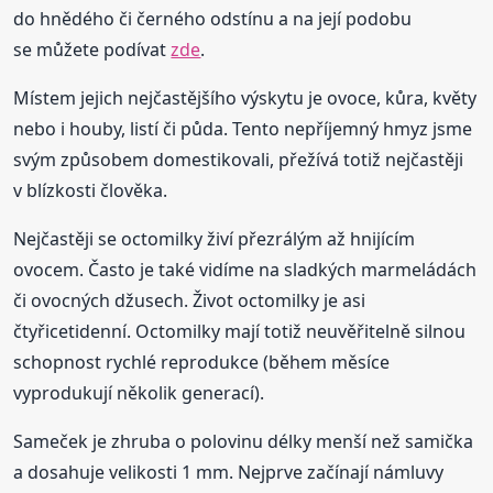
do hnědého či černého odstínu a na její podobu
se můžete podívat
zde
.
Místem jejich nejčastějšího výskytu je ovoce, kůra, květy
nebo i houby, listí či půda. Tento nepříjemný hmyz jsme
svým způsobem domestikovali, přežívá totiž nejčastěji
v blízkosti člověka.
Nejčastěji se octomilky živí přezrálým až hnijícím
ovocem. Často je také vidíme na sladkých marmeládách
či ovocných džusech. Život octomilky je asi
čtyřicetidenní. Octomilky mají totiž neuvěřitelně silnou
schopnost rychlé reprodukce (během měsíce
vyprodukují několik generací).
Sameček je zhruba o polovinu délky menší než samička
a dosahuje velikosti 1 mm. Nejprve začínají námluvy