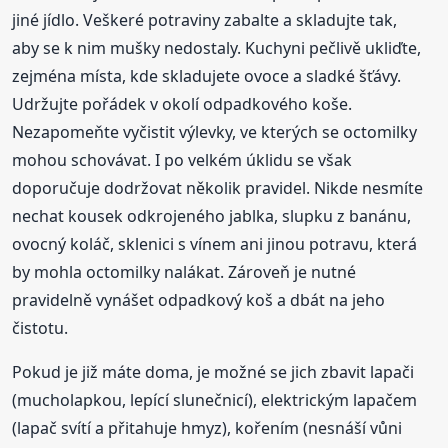
jiné jídlo. Veškeré potraviny zabalte a skladujte tak,
aby se k nim mušky nedostaly. Kuchyni pečlivě ukliďte,
zejména místa, kde skladujete ovoce a sladké šťávy.
Udržujte pořádek v okolí odpadkového koše.
Nezapomeňte vyčistit výlevky, ve kterých se octomilky
mohou schovávat. I po velkém úklidu se však
doporučuje dodržovat několik pravidel. Nikde nesmíte
nechat kousek odkrojeného jablka, slupku z banánu,
ovocný koláč, sklenici s vínem ani jinou potravu, která
by mohla octomilky nalákat. Zároveň je nutné
pravidelně vynášet odpadkový koš a dbát na jeho
čistotu.
Pokud je již máte doma, je možné se jich zbavit lapači
(mucholapkou, lepící slunečnicí), elektrickým lapačem
(lapač svítí a přitahuje hmyz), kořením (nesnáší vůni