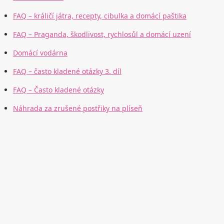
FAQ – králičí játra, recepty, cibulka a domácí paštika
FAQ – Praganda, škodlivost, rychlosůl a domácí uzení
Domácí vodárna
FAQ – často kladené otázky 3. díl
FAQ – Často kladené otázky
Náhrada za zrušené postřiky na plíseň