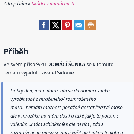
Zdroj: článek
Škůdci v domácnosti
Příběh
Ve svém příspěvku
DOMÁCÍ ŠUNKA
se k tomuto
tématu vyjádřil uživatel Sidonie.
Dobrý den, mám dotaz zda se dá domácí šunka
vyrobit také z mraženého/ rozmraženého
masa...nemám možnost pokaždé dostat čerstvé maso
ale v mrazáku ho mám dosti a také jakje to potom s
vařením...mám schinkenfee ale nevím , zda z
rozmraženého masa se musí vařit na ( jakou teplotu a