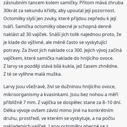
zásnubním tancem kolem samičky. Přitom mává zhruba
30krát za sekundu křídly, aby upoutal její pozornost.
Octomilky slyší jen zvuky, které přijdou zepředu k její
tváři. Samička octomilky obecné je schopná denně
naklást až 30 vajíček. Snáší jich tolik najednou proto, že
je klade do výživné, ale méně často se vyskytující
potravy. Za život jich naklade cca 300. Jejich vývoj začíná
vajíčkem, které samička naklade do hnijícího ovoce.
Z larvy se později stává bílá kukla, jež časem zhnědne.
Z té se vylíhne malá muška.
Larvy jsou všežravé, živí se dužninou hnijícího ovoce,
mikroorganismy a kvasinkami. Jsou bez nohou a měří
přibližně 7 mm. Z vajíčka se dospělec stane za 8–10 dní.
Délka vývoje ovšem závisí mimo jiné na konkrétním
druhu, prostředí, ve kterém se vyskytuje, a na počtu
nakladených vajíček. Larvy octomilky obecné se z