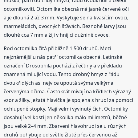
muška, patří do třídy hmyzu, řádu dvoukřídlí a čeledi
octomilkovití. Octomilka obecná má jasně červené oči
a je dlouhá 2 až 3 mm. Vyskytuje se na kvasícím ovoci,
marmeládách, ovocných šťávách. Beznohé larvy jsou
dlouhé cca 7 mm a žijí v hnijící dužnině ovoce.
Rod octomilka čítá přibližně 1 500 druhů. Mezi
nejznámější u nás patří octomilka obecná. Latinské
označení Drosophila pochází z řečtiny a v překladu
znamená milující vodu. Tento drobný hmyz z řádu
dvoukřídlých asi nejvíce upoutá svýma velkýma
červenýma očima. Častokrát mívají na křídlech výrazný
vzor a žilky. Ježatá hlavička je spojena s hrudí za pomoci
ochlupené stopky. Mají velmi vyvinutý čich. Octomilky
dosahují velikosti jen několika málo milimetrů, běžně
jsou velké 2–4 mm. Zbarvení hlavohrudi se u různých
druhů pohybuje od světle žluté přes červenou až