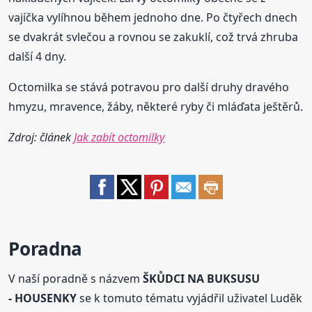
vajíčka vylíhnou během jednoho dne. Po čtyřech dnech
se dvakrát svlečou a rovnou se zakuklí, což trvá zhruba
další 4 dny.
Octomilka se stává potravou pro další druhy dravého
hmyzu, mravence, žáby, některé ryby či mláďata ještěrů.
Zdroj: článek
Jak zabít octomilky
Poradna
V naší poradně s názvem
ŠKŮDCI NA BUKSUSU
- HOUSENKY
se k tomuto tématu vyjádřil uživatel Luděk