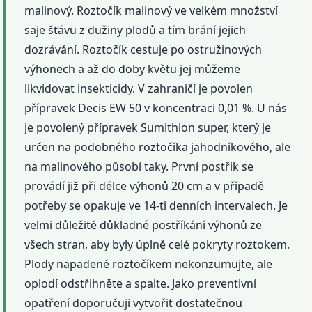
malinový. Roztočík malinový ve velkém množství
saje šťávu z dužiny plodů a tím brání jejich
dozrávání. Roztočík cestuje po ostružinových
výhonech a až do doby květu jej můžeme
likvidovat insekticidy. V zahraničí je povolen
přípravek Decis EW 50 v koncentraci 0,01 %. U nás
je povolený přípravek Sumithion super, který je
určen na podobného roztočíka jahodníkového, ale
na malinového působí taky. První postřik se
provádí již při délce výhonů 20 cm a v případě
potřeby se opakuje ve 14-ti denních intervalech. Je
velmi důležité důkladné postříkání výhonů ze
všech stran, aby byly úplně celé pokryty roztokem.
Plody napadené roztočíkem nekonzumujte, ale
oplodí odstřihněte a spalte. Jako preventivní
opatření doporučuji vytvořit dostatečnou