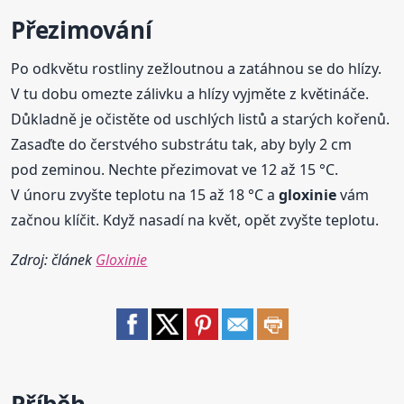
Přezimování
Po odkvětu rostliny zežloutnou a zatáhnou se do hlízy.
V tu dobu omezte zálivku a hlízy vyjměte z květináče.
Důkladně je očistěte od uschlých listů a starých kořenů.
Zasaďte do čerstvého substrátu tak, aby byly 2 cm
pod zeminou. Nechte přezimovat ve 12 až 15 °C.
V únoru zvyšte teplotu na 15 až 18 °C a
gloxinie
vám
začnou klíčit. Když nasadí na květ, opět zvyšte teplotu.
Zdroj: článek
Gloxinie