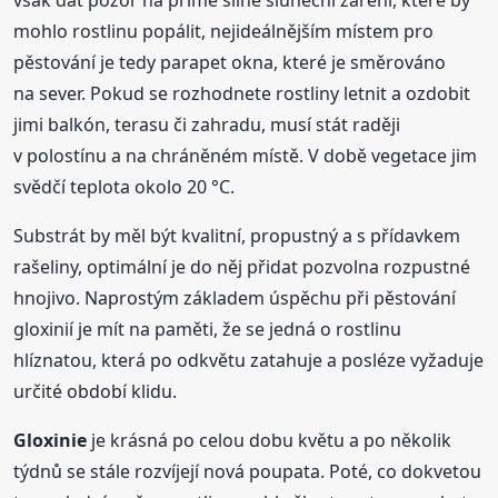
však dát pozor na přímé silné sluneční záření, které by
mohlo rostlinu popálit, nejideálnějším místem pro
pěstování je tedy parapet okna, které je směrováno
na sever. Pokud se rozhodnete rostliny letnit a ozdobit
jimi balkón, terasu či zahradu, musí stát raději
v polostínu a na chráněném místě. V době vegetace jim
svědčí teplota okolo 20 °C.
Substrát by měl být kvalitní, propustný a s přídavkem
rašeliny, optimální je do něj přidat pozvolna rozpustné
hnojivo. Naprostým základem úspěchu při pěstování
gloxinií je mít na paměti, že se jedná o rostlinu
hlíznatou, která po odkvětu zatahuje a posléze vyžaduje
určité období klidu.
Gloxinie
je krásná po celou dobu květu a po několik
týdnů se stále rozvíjejí nová poupata. Poté, co dokvetou