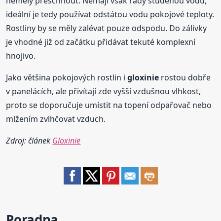
neměly přeschnout. Nemají však rády studenou vodu,
ideální je tedy používat odstátou vodu pokojové teploty.
Rostliny by se měly zalévat pouze odspodu. Do zálivky
je vhodné již od začátku přidávat tekuté komplexní
hnojivo.
Jako většina pokojových rostlin i
gloxinie
rostou dobře
v panelácích, ale přivítají zde vyšší vzdušnou vlhkost,
proto se doporučuje umístit na topení odpařovač nebo
mlžením zvlhčovat vzduch.
Zdroj: článek
Gloxinie
Poradna