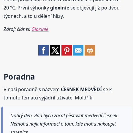
20 °C. První výhonky
gloxinie
se objevují již po dvou
týdnech, a to u dělení hlízy.
Zdroj: článek
Gloxinie
Poradna
V naší poradně s názvem
ČESNEK MEDVĚDÍ
se k
tomuto tématu vyjádřil uživatel Moldřík.
Dobrý den. Rád bych začal pěstovat medvědí česnek.
Nemohu najít informaci o tom, kde mohu nakoupit
sazenice.