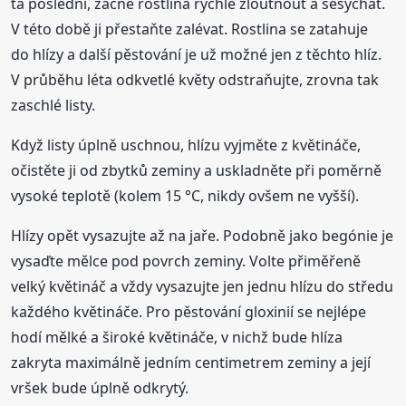
ta poslední, začne rostlina rychle žloutnout a sesychat.
V této době ji přestaňte zalévat. Rostlina se zatahuje
do hlízy a další pěstování je už možné jen z těchto hlíz.
V průběhu léta odkvetlé květy odstraňujte, zrovna tak
zaschlé listy.
Když listy úplně uschnou, hlízu vyjměte z květináče,
očistěte ji od zbytků zeminy a uskladněte při poměrně
vysoké teplotě (kolem 15 °C, nikdy ovšem ne vyšší).
Hlízy opět vysazujte až na jaře. Podobně jako begónie je
vysaďte mělce pod povrch zeminy. Volte přiměřeně
velký květináč a vždy vysazujte jen jednu hlízu do středu
každého květináče. Pro pěstování gloxinií se nejlépe
hodí mělké a široké květináče, v nichž bude hlíza
zakryta maximálně jedním centimetrem zeminy a její
vršek bude úplně odkrytý.