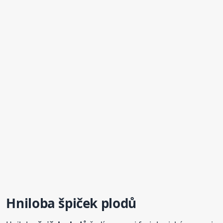
Hniloba
špiček
plodů