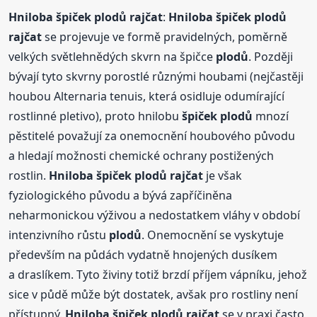
Hniloba
špiček
plodů
rajčat
:
Hniloba
špiček
plodů
rajčat
se projevuje ve formě pravidelných, poměrně
velkých světlehnědých skvrn na špičce
plodů
. Později
bývají tyto skvrny porostlé různými houbami (nejčastěji
houbou Alternaria tenuis, která osidluje odumírající
rostlinné pletivo), proto hnilobu
špiček
plodů
mnozí
pěstitelé považují za onemocnění houbového původu
a hledají možnosti chemické ochrany postižených
rostlin.
Hniloba
špiček
plodů
rajčat
je však
fyziologického původu a bývá zapříčiněna
neharmonickou výživou a nedostatkem vláhy v období
intenzivního růstu
plodů
. Onemocnění se vyskytuje
především na půdách vydatně hnojených dusíkem
a draslíkem. Tyto živiny totiž brzdí příjem vápníku, jehož
sice v půdě může být dostatek, avšak pro rostliny není
přístupný.
Hniloba
špiček
plodů
rajčat
se v praxi často