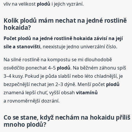
vliv na velikost
plodů
i jejich vyzrání.
Kolik
plodů
mám nechat na jedné rostlině
hokaida?
Počet
plodů
na jedné rostlině hokaida závisí na její
síle a stanovišti
, neexistuje jedno univerzální číslo.
Na silné rostlině na kompostu se mi dlouhodobě
osvědčilo ponechat 4–5
plodů
. Na běžném záhonu spíš
3–4 kusy. Pokud je půda slabší nebo léto chladnější, je
bezpečnější nechat jen 2–3 dýně. Menší počet
plodů
znamená lepší chuť, vyšší obsah
vitamínů
a rovnoměrnější dozrání.
Co se stane, když nechám na hokaidu příliš
mnoho
plodů
?