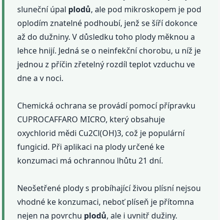
sluneční úpal
plodů
, ale pod mikroskopem je pod
oplodím znatelné podhoubí, jenž se šíří dokonce
až do dužniny. V důsledku toho plody měknou a
lehce hnijí. Jedná se o neinfekční chorobu, u níž je
jednou z příčin zřetelný rozdíl teplot vzduchu ve
dne a v noci.
Chemická ochrana se provádí pomocí přípravku
CUPROCAFFARO MICRO, který obsahuje
oxychlorid mědi Cu2Cl(OH)3, což je populární
fungicid. Při aplikaci na plody určené ke
konzumaci má ochrannou lhůtu 21 dní.
Neošetřené plody s probíhající živou plísní nejsou
vhodné ke konzumaci, neboť plíseň je přítomna
nejen na povrchu
plodů
, ale i uvnitř dužiny.