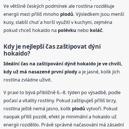
Ve většině českých podmínek ale rostlina rozděluje
energii mezi příliš mnoho
plodů
. Výsledkem jsou menší
kusy, slabší chuť a horší využití v kuchyni, zejména
pokud chceš hokaido na
polévku
nebo
koláč
.
Kdy je nejlepší čas zaštipovat dýni
hokaido?
Ideální čas na zaštipování dýně hokaido je ve chvíli,
kdy už má nasazené první plody
a je jasné, kolik jich
rostlina zvládne uživit.
V praxi to bývá přibližně 6.–8. týden po výsadbě, podle
počasí a vitality rostliny. Pokud zaštipuješ příliš brzy,
rostlina ještě nemá jasno, kolik
plodů
vytvoří. Pokud
naopak příliš pozdě, efekt je minimální a hokaido už
energii rozdělilo. Právě správné načasování má zásadní