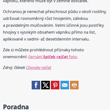
vápníku, kterého může být v zemině dostatek.
Ochranou je nenechat přeschnout půdu v okolí rostliny,
udržovat rovnoměrný růst hnojením, zálivkou
a pravidelným mulčováním. Velmi účinné jsou postřiky
hnojivy s vysokým obsahem vápníku přímo na list,
aplikované v sedmi- až desetidenním intervalu.
Zde si můžete prohlédnout příznaky tohoto
onemocnění:
černání
špiček
rajčat
foto
.
Zdroj: článek
Choroby rajčat
Poradna