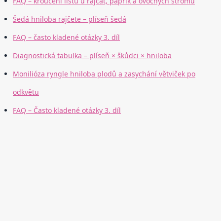
FAQ – kroucení listů u rajčat, paprik a ovocných stromů
Šedá hniloba rajčete – plíseň šedá
FAQ – často kladené otázky 3. díl
Diagnostická tabulka – plíseň × škůdci × hniloba
Monilióza ryngle hniloba plodů a zasychání větviček po
odkvětu
FAQ – Často kladené otázky 3. díl