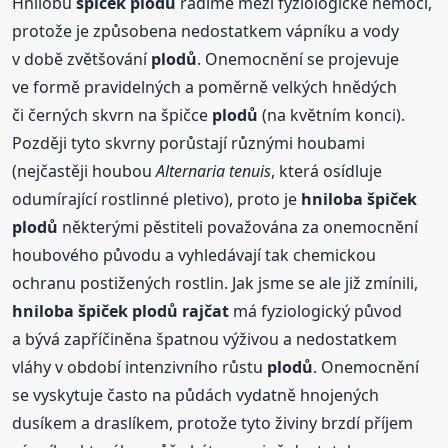
Hnilobu
špiček
plodů
řadíme mezi fyziologické nemoci,
protože je způsobena nedostatkem vápníku a vody
v době zvětšování
plodů
. Onemocnění se projevuje
ve formě pravidelných a poměrně velkých hnědých
či černých skvrn na špičce
plodů
(na květním konci).
Později tyto skvrny porůstají různými houbami
(nejčastěji houbou
Alternaria tenuis
, která osídluje
odumírající rostlinné pletivo), proto je
hniloba
špiček
plodů
některými pěstiteli považována za onemocnění
houbového původu a vyhledávají tak chemickou
ochranu postižených rostlin. Jak jsme se ale již zmínili,
hniloba
špiček
plodů
rajčat
má fyziologický původ
a bývá zapříčiněna špatnou výživou a nedostatkem
vláhy v období intenzivního růstu
plodů
. Onemocnění
se vyskytuje často na půdách vydatně hnojených
dusíkem a draslíkem, protože tyto živiny brzdí příjem