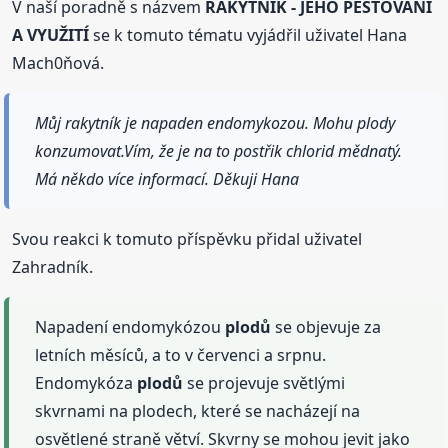
V naší poradně s názvem
RAKYTNÍK - JEHO PĚSTOVÁNÍ
A VYUŽITÍ
se k tomuto tématu vyjádřil uživatel Hana
Mach0ňová.
Můj rakytník je napaden endomykozou. Mohu plody
konzumovat.Vím, že je na to postřik chlorid mědnatý.
Má někdo více informací. Děkuji Hana
Svou reakci k tomuto příspěvku přidal uživatel
Zahradník.
Napadení endomykózou
plodů
se objevuje za
letních měsíců, a to v červenci a srpnu.
Endomykóza
plodů
se projevuje světlými
skvrnami na plodech, které se nacházejí na
osvětlené straně větví. Skvrny se mohou jevit jako