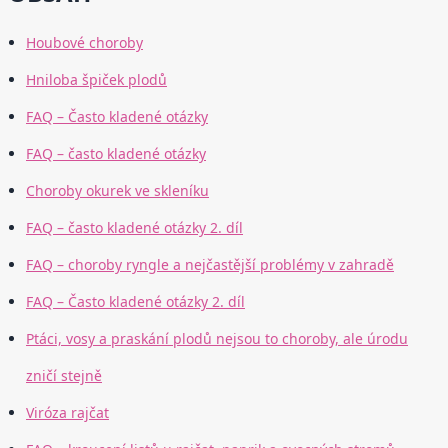
Houbové choroby
Hniloba špiček plodů
FAQ – Často kladené otázky
FAQ – často kladené otázky
Choroby okurek ve skleníku
FAQ – často kladené otázky 2. díl
FAQ – choroby ryngle a nejčastější problémy v zahradě
FAQ – Často kladené otázky 2. díl
Ptáci, vosy a praskání plodů nejsou to choroby, ale úrodu
zničí stejně
Viróza rajčat