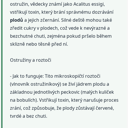
ostružin, vědecky známí jako Acalitus essigi,
vstřikují toxin, který brání správnému dozrávání
plodů
a jejich zčernání. Silné deště mohou také
zředit cukry v plodech, což vede k nevýrazné a
bezchutné chuti, zejména pokud pršelo během
sklizně nebo těsně před ní.
Ostružiny a roztoči
- Jak to funguje: Tito mikroskopičtí roztoči
(vlnovník ostružiníkový) se živí jádrem plodu a
základnou jednotlivých peckovic (malých kuliček
na bobulích). Vstřikují toxin, který narušuje proces
zrání, což způsobuje, že plody zůstávají červené,
tvrdé a bez chuti.