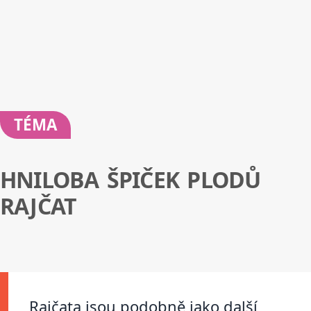
TÉMA
HNILOBA ŠPIČEK PLODŮ
RAJČAT
Rajčata jsou podobně jako další