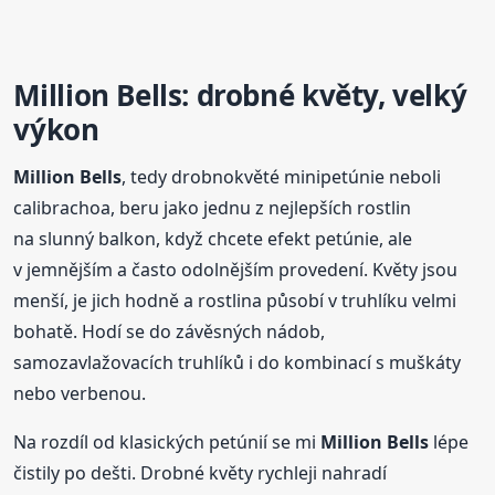
Million
Bells
: drobné květy, velký
výkon
Million
Bells
, tedy drobnokvěté minipetúnie neboli
calibrachoa, beru jako jednu z nejlepších rostlin
na slunný balkon, když chcete efekt petúnie, ale
v jemnějším a často odolnějším provedení. Květy jsou
menší, je jich hodně a rostlina působí v truhlíku velmi
bohatě. Hodí se do závěsných nádob,
samozavlažovacích truhlíků i do kombinací s muškáty
nebo verbenou.
Na rozdíl od klasických petúnií se mi
Million
Bells
lépe
čistily po dešti. Drobné květy rychleji nahradí