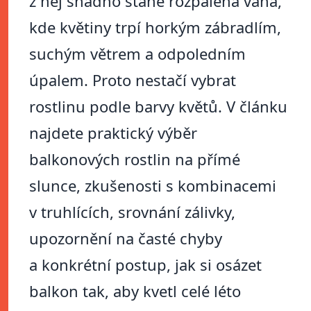
z něj snadno stane rozpálená vana,
kde květiny trpí horkým zábradlím,
suchým větrem a odpoledním
úpalem. Proto nestačí vybrat
rostlinu podle barvy květů. V článku
najdete praktický výběr
balkonových rostlin na přímé
slunce, zkušenosti s kombinacemi
v truhlících, srovnání zálivky,
upozornění na časté chyby
a konkrétní postup, jak si osázet
balkon tak, aby kvetl celé léto