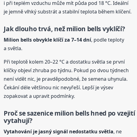
i při teplém vzduchu může mít půda pod 18 °C. Ideální
je jemně vlhký substrát a stabilní teplota během klíčení.
Jak dlouho trvá, než milion
bells
vyklíčí?
Milion
bells
obvykle klíčí za 7–14 dní
, podle teploty
a světla.
Při teplotě kolem 20–22 °C a dostatku světla se první
klíčky objeví zhruba po týdnu. Pokud po dvou týdnech
není vidět nic, je pravděpodobné, že semena uhynula.
Čekání déle většinou nic nevyřeší. Lepší je výsev
zopakovat a upravit podmínky.
Proč se sazenice milion
bells
hned po vzejití
vytahují?
Vytahování je jasný signál nedostatku světla
, ne