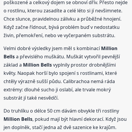
poškozené a celkový dojem se obnoví dřív. Přesto nejde
o rostlinu, kterou zasadíte a celé léto si jí nevšimnete.
Chce slunce, pravidelnou zálivku a průběžné hnojení.
Když začne řídnout, bývá problém buď v nedostatku
živin, přemokření, nebo ve vyčerpaném substrátu.
Velmi dobré výsledky jsem měl s kombinací
Million
Bells
a převislého muškátu. Muškát vytvořil pevnější
základ a
Million
Bells
vyplnily prostor drobnějšími
květy. Naopak horší bylo spojení s rostlinami, které
chtěly výrazně sušší půdu. Calibrachoa nemá ráda
extrémy: dlouhé sucho ji oslabí, ale trvale mokrý
substrát jí také nesvědčí.
Do truhlíku o délce 50 cm dávám obvykle tři rostliny
Million
Bells
, pokud mají být hlavní dekorací. Když jsou
jen doplněk, stačí jedna až dvě sazenice ke krajům.