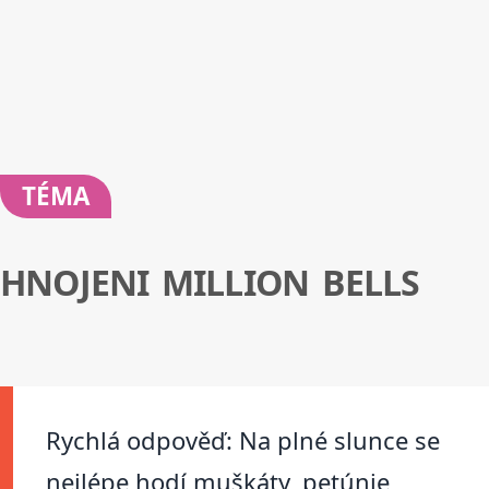
TÉMA
HNOJENI MILLION BELLS
Rychlá odpověď: Na plné slunce se
nejlépe hodí muškáty, petúnie,