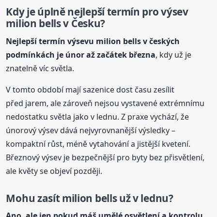
Kdy je úplně nejlepší termín pro výsev
milion
bells
v Česku?
Nejlepší termín výsevu milion
bells
v českých
podmínkách je únor až začátek března
, kdy už je
znatelně víc světla.
V tomto období mají sazenice dost času zesílit
před jarem, ale zároveň nejsou vystavené extrémnímu
nedostatku světla jako v lednu. Z praxe vychází, že
únorový výsev dává nejvyrovnanější výsledky –
kompaktní růst, méně vytahování a jistější kvetení.
Březnový výsev je bezpečnější pro byty bez přisvětlení,
ale květy se objeví později.
Mohu zasít milion
bells
už v lednu?
Ano, ale jen pokud máš umělé osvětlení a kontrolu