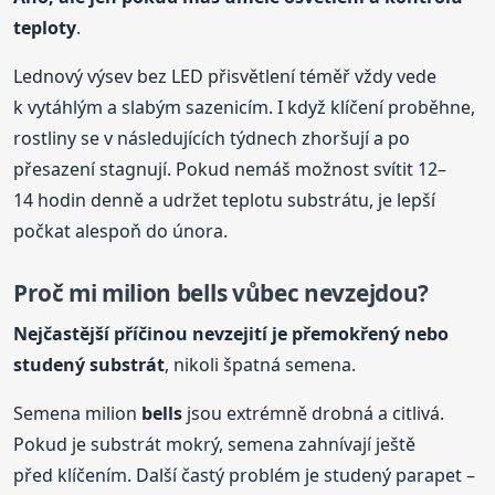
teploty
.
Lednový výsev bez LED přisvětlení téměř vždy vede
k vytáhlým a slabým sazenicím. I když klíčení proběhne,
rostliny se v následujících týdnech zhoršují a po
přesazení stagnují. Pokud nemáš možnost svítit 12–
14 hodin denně a udržet teplotu substrátu, je lepší
počkat alespoň do února.
Proč mi milion
bells
vůbec nevzejdou?
Nejčastější příčinou nevzejití je přemokřený nebo
studený substrát
, nikoli špatná semena.
Semena milion
bells
jsou extrémně drobná a citlivá.
Pokud je substrát mokrý, semena zahnívají ještě
před klíčením. Další častý problém je studený parapet –