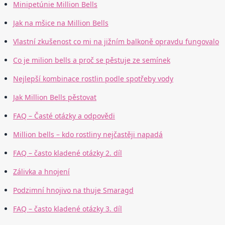
Minipetúnie Million Bells
Jak na mšice na Million Bells
Vlastní zkušenost co mi na jižním balkoně opravdu fungovalo
Co je milion bells a proč se pěstuje ze semínek
Nejlepší kombinace rostlin podle spotřeby vody
Jak Million Bells pěstovat
FAQ – Časté otázky a odpovědi
Million bells – kdo rostliny nejčastěji napadá
FAQ – často kladené otázky 2. díl
Zálivka a hnojení
Podzimní hnojivo na thuje Smaragd
FAQ – často kladené otázky 3. díl