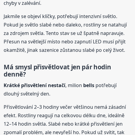
chyby v zalévání.
Jakmile se objeví klíčky, potřebují intenzivní světlo.
Pokud je světlo slabé nebo daleko, rostliny se natahují
za zdrojem světla. Tento stav se už špatně napravuje.
Přesun na světlejší místo nebo zapnutí LED musí přijít
okamžitě, jinak sazenice zůstanou slabé po celý život.
Má smysl přisvětlovat jen pár hodin
denně?
Krátké přisvětlení nestačí
, milion
bells
potřebují
dlouhý světelný den.
Přisvětlování 2–3 hodiny večer většinou nemá zásadní
efekt. Rostliny reagují na celkovou délku dne, ideálně
12–14 hodin světla. Slabé nebo krátké přisvětlení jen
zpomalí problém, ale nevyřeší ho. Pokud už svítit, tak