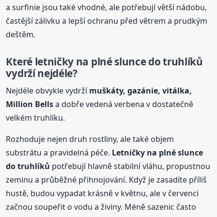
a surfinie jsou také vhodné, ale potřebují větší nádobu,
častější zálivku a lepší ochranu před větrem a prudkým
deštěm.
Které letničky na plné slunce do truhlíků
vydrží nejdéle?
Nejdéle obvykle vydrží
muškáty, gazánie, vitálka,
Million
Bells
a dobře vedená verbena v dostatečně
velkém truhlíku.
Rozhoduje nejen druh rostliny, ale také objem
substrátu a pravidelná péče.
Letničky na plné slunce
do truhlíků
potřebují hlavně stabilní vláhu, propustnou
zeminu a průběžné přihnojování. Když je zasadíte příliš
hustě, budou vypadat krásně v květnu, ale v červenci
začnou soupeřit o vodu a živiny. Méně sazenic často