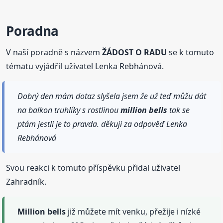
Poradna
V naší poradně s názvem
ŽÁDOST O RADU
se k tomuto
tématu vyjádřil uživatel Lenka Rebhánová.
Dobrý den mám dotaz slyšela jsem že už teď můžu dát
na balkon truhlíky s rostlinou
million
bells
tak se
ptám jestli je to pravda. děkuji za odpověď Lenka
Rebhánová
Svou reakci k tomuto příspěvku přidal uživatel
Zahradník.
Million
bells
již můžete mít venku, přežije i nízké