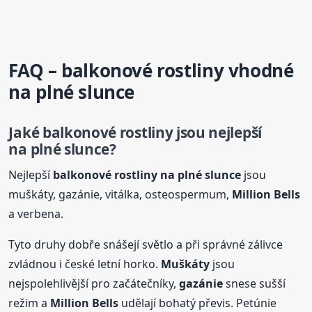
FAQ – balkonové rostliny vhodné
na plné slunce
Jaké balkonové rostliny jsou nejlepší
na plné slunce?
Nejlepší
balkonové rostliny na plné slunce
jsou
muškáty, gazánie, vitálka, osteospermum,
Million
Bells
a verbena.
Tyto druhy dobře snášejí světlo a při správné zálivce
zvládnou i české letní horko.
Muškáty
jsou
nejspolehlivější pro začátečníky,
gazánie
snese sušší
režim a
Million
Bells
udělají bohatý převis. Petúnie