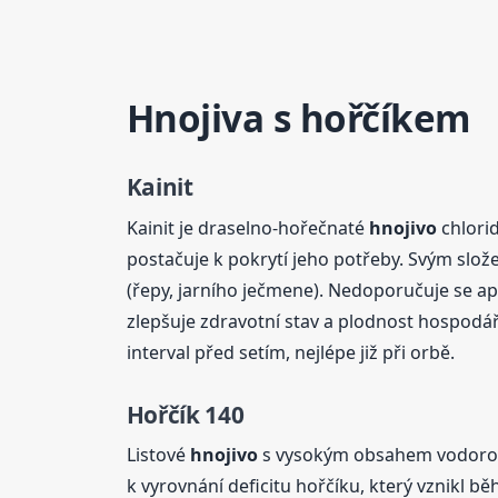
Hnojiva s hořčíkem
Kainit
Kainit je draselno-hořečnaté
hnojivo
chlorid
postačuje k pokrytí jeho potřeby. Svým slože
(řepy, jarního ječmene). Nedoporučuje se apl
zlepšuje zdravotní stav a plodnost hospodářs
interval před setím, nejlépe již při orbě.
Hořčík 140
Listové
hnojivo
s vysokým obsahem vodorozp
k vyrovnání deficitu hořčíku, který vznikl 