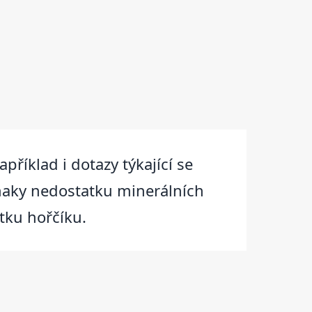
příklad i dotazy týkající se
znaky nedostatku minerálních
tku hořčíku.