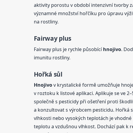
aktivity porostu v období intenzivní tvorby
významné množství hořčíku pro úpravu výživ
na rostliny.
Fairway plus
Fairway plus je rychle působící
hnojivo
. Dod
imunitu rostliny.
Hořká sůl
Hnojivo
v krystalické formě umožňuje hnojen
v roztoku k listové aplikaci. Aplikuje se ve 
společně s pesticidy při ošetření proti šk
a konzultovat s výrobcem pesticidu. Hořká sů
vlhkosti nebo vysokých teplotách je vhodné p
teplotu a vzdušnou vlhkost. Dochází pak k re