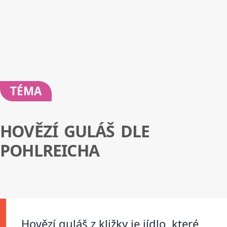
TÉMA
HOVĚZÍ GULÁŠ DLE
POHLREICHA
Hovězí guláš z kližky je jídlo, které