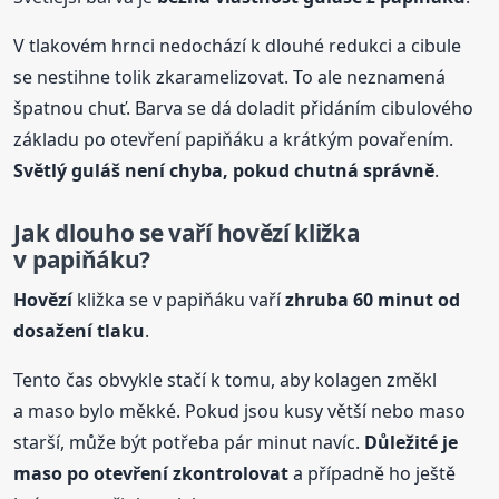
V tlakovém hrnci nedochází k dlouhé redukci a cibule
se nestihne tolik zkaramelizovat. To ale neznamená
špatnou chuť. Barva se dá doladit přidáním cibulového
základu po otevření papiňáku a krátkým povařením.
Světlý
guláš
není chyba, pokud chutná správně
.
Jak dlouho se vaří
hovězí
kližka
v papiňáku?
Hovězí
kližka se v papiňáku vaří
zhruba 60 minut od
dosažení tlaku
.
Tento čas obvykle stačí k tomu, aby kolagen změkl
a maso bylo měkké. Pokud jsou kusy větší nebo maso
starší, může být potřeba pár minut navíc.
Důležité je
maso po otevření zkontrolovat
a případně ho ještě