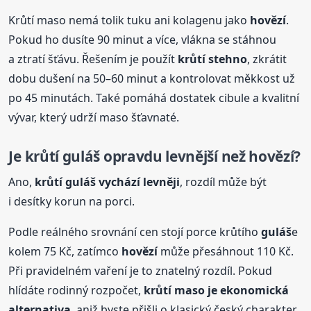
Krůtí maso nemá tolik tuku ani kolagenu jako
hovězí
.
Pokud ho dusíte 90 minut a více, vlákna se stáhnou
a ztratí šťávu. Řešením je použít
krůtí stehno
, zkrátit
dobu dušení na 50–60 minut a kontrolovat měkkost už
po 45 minutách. Také pomáhá dostatek cibule a kvalitní
vývar, který udrží maso šťavnaté.
Je krůtí
guláš
opravdu levnější než
hovězí
?
Ano,
krůtí
guláš
vychází levněji
, rozdíl může být
i desítky korun na porci.
Podle reálného srovnání cen stojí porce krůtího
guláš
e
kolem 75 Kč, zatímco
hovězí
může přesáhnout 110 Kč.
Při pravidelném vaření je to znatelný rozdíl. Pokud
hlídáte rodinný rozpočet,
krůtí maso je ekonomická
alternativa
, aniž byste přišli o klasický český charakter