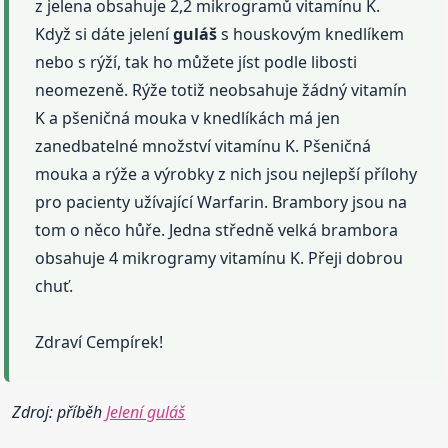
z jelena obsahuje 2,2 mikrogramů vitamínu K.
Když si dáte jelení
guláš
s houskovým knedlíkem
nebo s rýží, tak ho můžete jíst podle libosti
neomezeně. Rýže totiž neobsahuje žádný vitamín
K a pšeničná mouka v knedlíkách má jen
zanedbatelné množství vitamínu K. Pšeničná
mouka a rýže a výrobky z nich jsou nejlepší přílohy
pro pacienty užívající Warfarin. Brambory jsou na
tom o něco hůře. Jedna středně velká brambora
obsahuje 4 mikrogramy vitamínu K. Přeji dobrou
chuť.
Zdraví Cempírek!
Zdroj: příběh
Jelení guláš