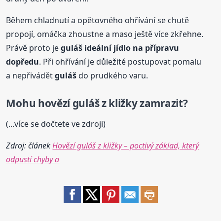
Během chladnutí a opětovného ohřívání se chutě
propojí, omáčka zhoustne a maso ještě více zkřehne.
Právě proto je
guláš
ideální jídlo na přípravu
dopředu
. Při ohřívání je důležité postupovat pomalu
a nepřivádět
guláš
do prudkého varu.
Mohu
hovězí
guláš
z kližky zamrazit?
(...více se dočtete ve zdroji)
Zdroj: článek
Hovězí guláš z kližky – poctivý základ, který
odpustí chyby a