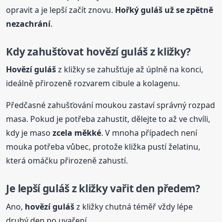
opravit a je lepší začít znovu.
Hořký
guláš
už se zpětně
nezachrání
.
Kdy zahušťovat
hovězí
guláš
z kližky?
Hovězí
guláš
z kližky se zahušťuje až úplně na konci,
ideálně přirozeně rozvarem cibule a kolagenu.
Předčasné zahušťování moukou zastaví správný rozpad
masa. Pokud je potřeba zahustit, dělejte to až ve chvíli,
kdy je maso
zcela měkké
. V mnoha případech není
mouka potřeba vůbec, protože kližka pustí želatinu,
která omáčku přirozeně zahustí.
Je lepší
guláš
z kližky vařit den předem?
Ano,
hovězí
guláš
z kližky chutná téměř vždy lépe
druhý den po uvaření.