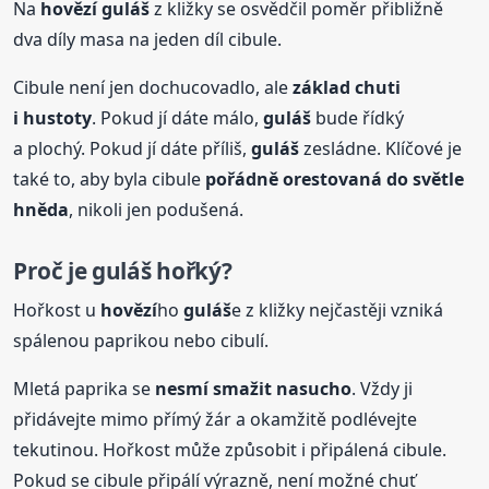
Na
hovězí
guláš
z kližky se osvědčil poměr přibližně
dva díly masa na jeden díl cibule.
Cibule není jen dochucovadlo, ale
základ chuti
i hustoty
. Pokud jí dáte málo,
guláš
bude řídký
a plochý. Pokud jí dáte příliš,
guláš
zesládne. Klíčové je
také to, aby byla cibule
pořádně orestovaná do světle
hněda
, nikoli jen podušená.
Proč je
guláš
hořký?
Hořkost u
hovězí
ho
guláš
e z kližky nejčastěji vzniká
spálenou paprikou nebo cibulí.
Mletá paprika se
nesmí smažit nasucho
. Vždy ji
přidávejte mimo přímý žár a okamžitě podlévejte
tekutinou. Hořkost může způsobit i připálená cibule.
Pokud se cibule připálí výrazně, není možné chuť