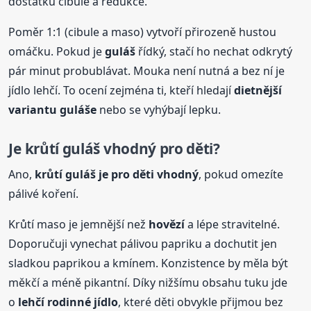
dostatku cibule a redukce.
Poměr 1:1 (cibule a maso) vytvoří přirozeně hustou
omáčku. Pokud je
guláš
řídký, stačí ho nechat odkrytý
pár minut probublávat. Mouka není nutná a bez ní je
jídlo lehčí. To ocení zejména ti, kteří hledají
dietnější
variantu
guláš
e
nebo se vyhýbají lepku.
Je krůtí
guláš
vhodný pro děti?
Ano,
krůtí
guláš
je pro děti vhodný
, pokud omezíte
pálivé koření.
Krůtí maso je jemnější než
hovězí
a lépe stravitelné.
Doporučuji vynechat pálivou papriku a dochutit jen
sladkou paprikou a kmínem. Konzistence by měla být
měkčí a méně pikantní. Díky nižšímu obsahu tuku jde
o
lehčí rodinné jídlo
, které děti obvykle přijmou bez