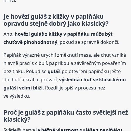
Je
hovězí
guláš
z kližky v papiňáku
opravdu stejně dobrý jako klasický?
Ano,
hovězí
guláš
z kližky v papiňáku může být
chuťově plnohodnotný
, pokud se správně dokončí.
Papiňák výrazně urychlí změknutí masa, ale chuť vzniká
hlavně prací s cibulí, paprikou a závěrečným povařením
bez tlaku. Pokud se
guláš
po otevření papiňáku ještě
dochutí a krátce provaří,
výsledná chuť se klasickému
guláš
i velmi blíží
. Rozdíl je spíš v procesu než
ve výsledku.
Proč je
guláš
z papiňáku často světlejší než
klasický?
Světlejší barva je
běžná vlastnost
guláš
e z papiňáku
.