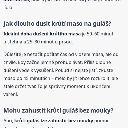
jídla.
Jak dlouho dusit krůtí maso na
guláš
?
Ideální doba dušení krůtího masa
je 50–60 minut
u stehna a 25–30 minut u prsou.
Důležité je nezačít počítat čas od vložení masa, ale od
chvíle, kdy začne jemně probublávat. Příliš dlouhé
dušení vede k vysušení. Pokud si nejste jistí, zkuste
maso po 45 minutách – mělo by jít lehce rozkrojit, ale
stále držet tvar. To je správný moment k ukončení
vaření.
Mohu zahustit krůtí
guláš
bez mouky?
Ano,
krůtí
guláš
lze zahustit bez mouky
pomocí