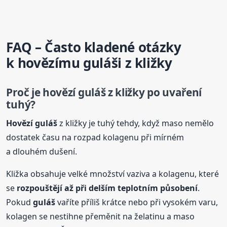
FAQ – Často kladené otázky
k
hovězí
mu
guláš
i z kližky
Proč je
hovězí
guláš
z kližky po uvaření
tuhý?
Hovězí
guláš
z kližky je tuhý tehdy, když maso nemělo
dostatek času na rozpad kolagenu při mírném
a dlouhém dušení.
Kližka obsahuje velké množství vaziva a kolagenu, které
se
rozpouštějí až při delším teplotním působení
.
Pokud
guláš
vaříte příliš krátce nebo při vysokém varu,
kolagen se nestihne přeměnit na želatinu a maso