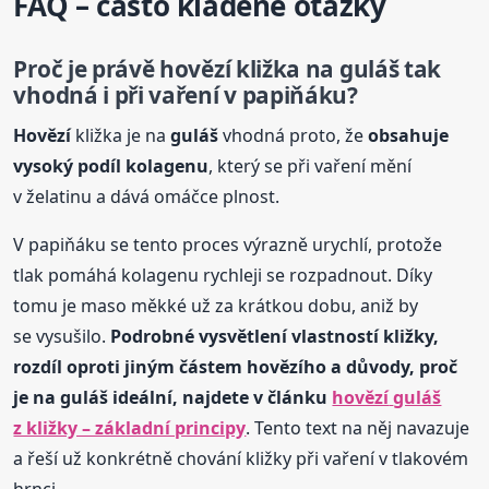
FAQ – často kladené otázky
Proč je právě
hovězí
kližka na
guláš
tak
vhodná i při vaření v papiňáku?
Hovězí
kližka je na
guláš
vhodná proto, že
obsahuje
vysoký podíl kolagenu
, který se při vaření mění
v želatinu a dává omáčce plnost.
V papiňáku se tento proces výrazně urychlí, protože
tlak pomáhá kolagenu rychleji se rozpadnout. Díky
tomu je maso měkké už za krátkou dobu, aniž by
se vysušilo.
Podrobné vysvětlení vlastností kližky,
rozdíl oproti jiným částem
hovězí
ho a důvody, proč
je na
guláš
ideální, najdete v článku
hovězí
guláš
z kližky – základní principy
. Tento text na něj navazuje
a řeší už konkrétně chování kližky při vaření v tlakovém
hrnci.