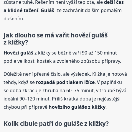
zůstane tuhé. Řešením není vyšší teplota, ale
delší čas
a klidné tažení
.
Guláš
lze zachránit dalším pomalým
dušením.
Jak dlouho se má vařit
hovězí
guláš
z kližky?
Hovězí
guláš
z kližky se běžně vaří 90 až 150 minut
podle velikosti kostek a zvoleného způsobu přípravy.
Důležité není přesné číslo, ale výsledek. Kližka je hotová
tehdy, když se
rozpadá pod tlakem lžíce
. V papiňáku
se doba zkracuje zhruba na 60–75 minut, v troubě bývá
ideální 90–120 minut. Příliš krátká doba je nejčastější
chybou při přípravě
hovězí
ho
guláš
e z kližky
.
Kolik cibule patří do
guláš
e z kližky?