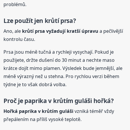
problémů.
Lze použít jen krůtí prsa?
Ano, ale
krůtí prsa vyžadují kratší úpravu
a pečlivější
kontrolu času.
Prsa jsou méně tučná a rychleji vysychají. Pokud je
použijete, držte dušení do 30 minut a nechte maso
krátce dojít mimo plamen. Výsledek bude jemnější, ale
méně výrazný než u stehna. Pro rychlou verzi během
týdne je to však dobrá volba.
Proč je paprika v krůtím
guláš
i hořká?
Hořká paprika v krůtím
guláš
i
vzniká téměř vždy
přepálením na příliš vysoké teplotě.