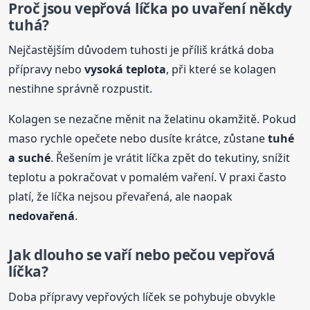
Proč jsou vepřová líčka po uvaření někdy
tuhá?
Nejčastějším důvodem tuhosti je příliš krátká doba
přípravy nebo
vysoká teplota
, při které se kolagen
nestihne správně rozpustit.
Kolagen se nezačne měnit na želatinu okamžitě. Pokud
maso rychle opečete nebo dusíte krátce, zůstane
tuhé
a suché
. Řešením je vrátit líčka zpět do tekutiny, snížit
teplotu a pokračovat v pomalém vaření. V praxi často
platí, že líčka nejsou převařená, ale naopak
nedovařená
.
Jak dlouho se vaří nebo pečou vepřová
líčka?
Doba přípravy vepřových líček se pohybuje obvykle