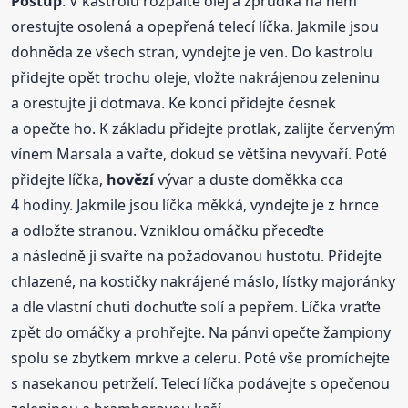
Postup
: V kastrolu rozpalte olej a zprudka na něm
orestujte osolená a opepřená telecí líčka. Jakmile jsou
dohněda ze všech stran, vyndejte je ven. Do kastrolu
přidejte opět trochu oleje, vložte nakrájenou zeleninu
a orestujte ji dotmava. Ke konci přidejte česnek
a opečte ho. K základu přidejte protlak, zalijte červeným
vínem Marsala a vařte, dokud se většina nevyvaří. Poté
přidejte líčka,
hovězí
vývar a duste doměkka cca
4 hodiny. Jakmile jsou líčka měkká, vyndejte je z hrnce
a odložte stranou. Vzniklou omáčku přeceďte
a následně ji svařte na požadovanou hustotu. Přidejte
chlazené, na kostičky nakrájené máslo, lístky majoránky
a dle vlastní chuti dochuťte solí a pepřem. Líčka vraťte
zpět do omáčky a prohřejte. Na pánvi opečte žampiony
spolu se zbytkem mrkve a celeru. Poté vše promíchejte
s nasekanou petrželí. Telecí líčka podávejte s opečenou