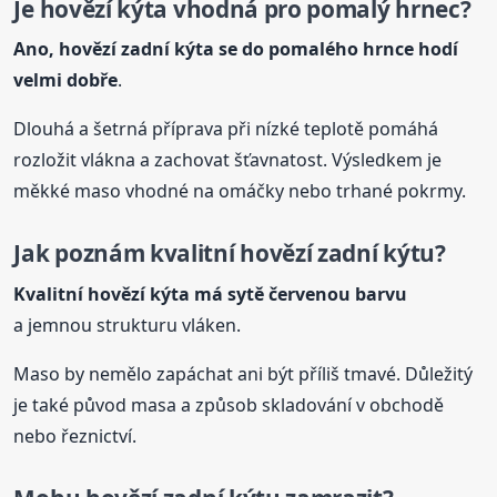
Je
hovězí
kýta vhodná pro pomalý hrnec?
Ano,
hovězí
zadní kýta se do pomalého hrnce hodí
velmi dobře
.
Dlouhá a šetrná příprava při nízké teplotě pomáhá
rozložit vlákna a zachovat šťavnatost. Výsledkem je
měkké maso vhodné na omáčky nebo trhané pokrmy.
Jak poznám kvalitní
hovězí
zadní kýtu?
Kvalitní
hovězí
kýta má sytě červenou barvu
a jemnou strukturu vláken.
Maso by nemělo zapáchat ani být příliš tmavé. Důležitý
je také původ masa a způsob skladování v obchodě
nebo řeznictví.