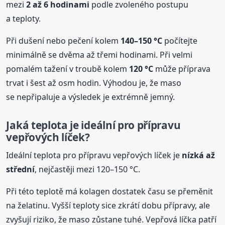
mezi
2 až 6 hodinami
podle zvoleného postupu
a teploty.
Při dušení nebo pečení kolem
140–150 °C
počítejte
minimálně se dvěma až třemi hodinami. Při velmi
pomalém tažení v troubě kolem
120 °C
může příprava
trvat i šest až osm hodin. Výhodou je, že maso
se nepřipaluje a výsledek je extrémně jemný.
Jaká teplota je ideální pro přípravu
vepřových líček?
Ideální teplota pro přípravu vepřových líček je
nízká až
střední
, nejčastěji mezi 120–150 °C.
Při této teplotě má kolagen dostatek času se přeměnit
na želatinu. Vyšší teploty sice zkrátí dobu přípravy, ale
zvyšují riziko, že maso zůstane tuhé. Vepřová líčka patří