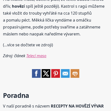
dřív,
hovězí
spíš ještě později). Kastrol s ragú můžeme
také vložit do trouby vyhřáté na cca 120 stupňů
a pomalu péct. Měkká líčka vyndáme a omáčku
propasírujeme, podle potřeby svaříme a zatáhneme
máslem nebo naopak naředíme vývarem.
(...více se dočtete ve zdroji)
Zdroj: článek
Telecí maso
Poradna
V naší poradně s názvem
RECEPTY NA HOVĚZÍ VÝVAR