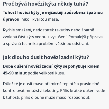
Proč bývá
hovězí
kýta někdy tuhá?
Tuhost
hovězí
kýty je nejčastěji způsobena špatnou
úpravou
, nikoli kvalitou masa.
Rychlé smažení, nedostatek tekutiny nebo špatně
zvolená část kýty vedou k vysušení. Pomalejší příprava
a správná technika problém většinou odstraní.
Jak dlouho dusit
hovězí
zadní kýtu?
Doba dušení
hovězí
zadní kýty se pohybuje kolem
45–90 minut
podle velikosti kusu.
Důležité je dusit maso při mírné teplotě a pravidelně
kontrolovat množství tekutiny. Příliš krátké dušení vede
k tuhosti, příliš dlouhé může maso rozpadnout.