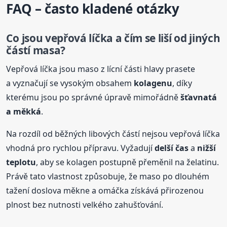
FAQ – často kladené otázky
Co jsou vepřová líčka a čím se liší od jiných
částí masa?
Vepřová líčka jsou maso z lícní části hlavy prasete
a vyznačují se vysokým obsahem
kolagenu
, díky
kterému jsou po správné úpravě mimořádně
šťavnatá
a měkká
.
Na rozdíl od běžných libových částí nejsou vepřová líčka
vhodná pro rychlou přípravu. Vyžadují
delší čas
a
nižší
teplotu
, aby se kolagen postupně přeměnil na želatinu.
Právě tato vlastnost způsobuje, že maso po dlouhém
tažení doslova měkne a omáčka získává přirozenou
plnost bez nutnosti velkého zahušťování.