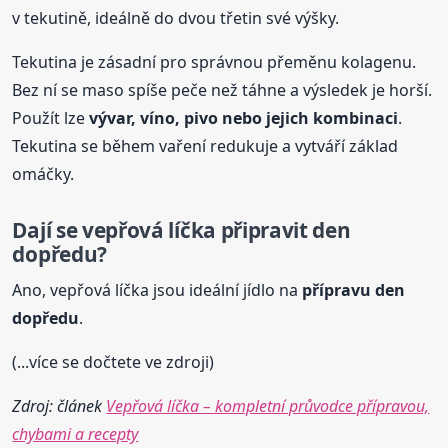
v tekutině, ideálně do dvou třetin své výšky.
Tekutina je zásadní pro správnou přeměnu kolagenu.
Bez ní se maso spíše peče než táhne a výsledek je horší.
Použít lze
vývar, víno, pivo nebo jejich kombinaci
.
Tekutina se během vaření redukuje a vytváří základ
omáčky.
Dají se vepřová líčka připravit den
dopředu?
Ano, vepřová líčka jsou ideální jídlo na
přípravu den
dopředu
.
(...více se dočtete ve zdroji)
Zdroj: článek
Vepřová líčka – kompletní průvodce přípravou,
chybami a recepty