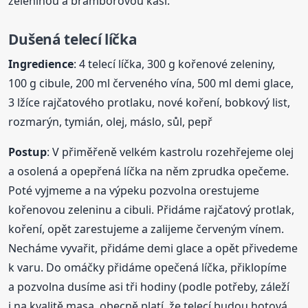
zeleninou a bramborovou kaší.
Dušená telecí líčka
Ingredience
: 4 telecí líčka, 300 g kořenové zeleniny,
100 g cibule, 200 ml červeného vína, 500 ml demi glace,
3 lžíce rajčatového protlaku, nové koření, bobkový list,
rozmarýn, tymián, olej, máslo, sůl, pepř
Postup
: V přiměřeně velkém kastrolu rozehřejeme olej
a osolená a opepřená líčka na něm zprudka opečeme.
Poté vyjmeme a na výpeku pozvolna orestujeme
kořenovou zeleninu a cibuli. Přidáme rajčatový protlak,
koření, opět zarestujeme a zalijeme červeným vínem.
Necháme vyvařit, přidáme demi glace a opět přivedeme
k varu. Do omáčky přidáme opečená líčka, přiklopíme
a pozvolna dusíme asi tři hodiny (podle potřeby, záleží
i na kvalitě masa, obecně platí, že telecí budou hotová