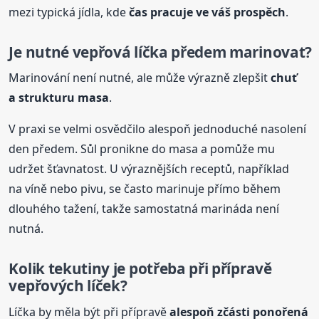
mezi typická jídla, kde
čas pracuje ve váš prospěch
.
Je nutné vepřová líčka předem marinovat?
Marinování není nutné, ale může výrazně zlepšit
chuť
a strukturu masa
.
V praxi se velmi osvědčilo alespoň jednoduché nasolení
den předem. Sůl pronikne do masa a pomůže mu
udržet šťavnatost. U výraznějších receptů, například
na víně nebo pivu, se často marinuje přímo během
dlouhého tažení, takže samostatná marináda není
nutná.
Kolik tekutiny je potřeba při přípravě
vepřových líček?
Líčka by měla být při přípravě
alespoň zčásti ponořená