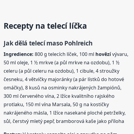
Recepty na telecí líčka
Jak dělá telecí maso Pohlreich
Ingredience:
800 g telecích líček, 100 ml
hovězí
vývaru,
50 ml oleje, 1 ½ mrkve (a půl mrkve na ozdobu), 1 ½
celeru (a půl celeru na ozdobu), 1 cibule, 4 stroužky
česneku, 4 větvičky majoránky (a pár lístků do hotové
omáčky), 8 kusů na osminky nakrájených žampiónů,
300 ml červeného vína, 2 lžíce kvalitního rajského
protlaku, 150 ml vína Marsala, 50 g na kostičky
nakrájeného másla, 1 lžíce nasekané ploché petrželky,
sůl, čerstvý mletý pepř, bramborová kaše jako příloha