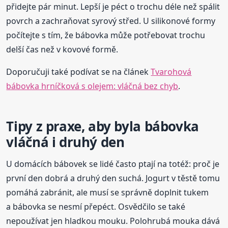
přidejte pár minut. Lepší je péct o trochu déle než spálit
povrch a zachraňovat syrový střed. U silikonové formy
počítejte s tím, že bábovka může potřebovat trochu
delší čas než v kovové formě.
Doporučuji také podívat se na článek
Tvarohová
bábovka hrníčková s olejem: vláčná bez chyb
.
Tipy z praxe, aby byla bábovka
vláčná i druhý den
U domácích bábovek se lidé často ptají na totéž: proč je
první den dobrá a druhý den suchá. Jogurt v těstě tomu
pomáhá zabránit, ale musí se správně doplnit tukem
a bábovka se nesmí přepéct. Osvědčilo se také
nepoužívat jen hladkou mouku. Polohrubá mouka dává