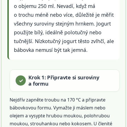
o objemu 250 ml. Nevadí, když má
o trochu méně nebo více, důležité je měřit
všechny suroviny stejným hrnkem. Jogurt
použijte bílý, ideálně polotučný nebo
tučnější. Nízkotučný jogurt těsto zvlhčí, ale
bábovka nemusí být tak jemná.
Krok 1: Připravte si suroviny
a formu
Nejdřív zapněte troubu na 170 °C a připravte
bábovkovou formu. Vymažte ji máslem nebo
olejem a vysypte hrubou moukou, polohrubou
moukou, strouhankou nebo kokosem. U členité