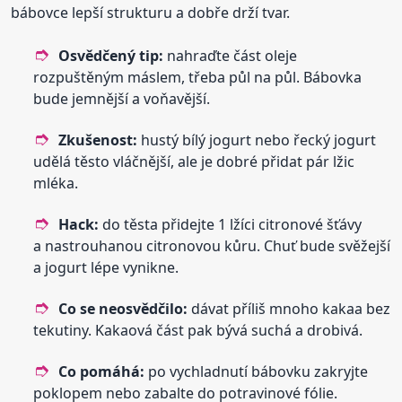
bábovce lepší strukturu a dobře drží tvar.
Osvědčený tip:
nahraďte část oleje
rozpuštěným máslem, třeba půl na půl. Bábovka
bude jemnější a voňavější.
Zkušenost:
hustý bílý jogurt nebo řecký jogurt
udělá těsto vláčnější, ale je dobré přidat pár lžic
mléka.
Hack:
do těsta přidejte 1 lžíci citronové šťávy
a nastrouhanou citronovou kůru. Chuť bude svěžejší
a jogurt lépe vynikne.
Co se neosvědčilo:
dávat příliš mnoho kakaa bez
tekutiny. Kakaová část pak bývá suchá a drobivá.
Co pomáhá:
po vychladnutí bábovku zakryjte
poklopem nebo zabalte do potravinové fólie.