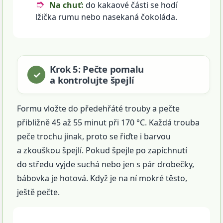
Na chuť:
do kakaové části se hodí
lžička rumu nebo nasekaná čokoláda.
Krok 5: Pečte pomalu
a kontrolujte špejlí
Formu vložte do předehřáté trouby a pečte
přibližně 45 až 55 minut při 170 °C. Každá trouba
peče trochu jinak, proto se řiďte i barvou
a zkouškou špejlí. Pokud špejle po zapíchnutí
do středu vyjde suchá nebo jen s pár drobečky,
bábovka je hotová. Když je na ní mokré těsto,
ještě pečte.