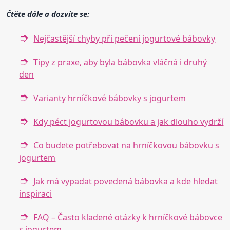
Čtěte dále a dozvíte se:
Nejčastější chyby při pečení jogurtové bábovky
Tipy z praxe, aby byla bábovka vláčná i druhý
den
Varianty hrníčkové bábovky s jogurtem
Kdy péct jogurtovou bábovku a jak dlouho vydrží
Co budete potřebovat na hrníčkovou bábovku s
jogurtem
Jak má vypadat povedená bábovka a kde hledat
inspiraci
FAQ – Často kladené otázky k hrníčkové bábovce
s jogurtem