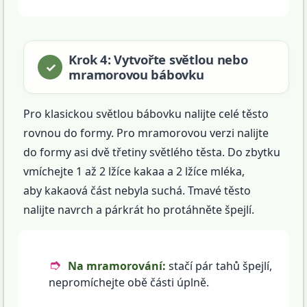
Krok 4: Vytvořte světlou nebo
mramorovou bábovku
Pro klasickou světlou bábovku nalijte celé těsto
rovnou do formy. Pro mramorovou verzi nalijte
do formy asi dvě třetiny světlého těsta. Do zbytku
vmíchejte 1 až 2 lžíce kakaa a 2 lžíce mléka,
aby kakaová část nebyla suchá. Tmavé těsto
nalijte navrch a párkrát ho protáhněte špejlí.
Na mramorování:
stačí pár tahů špejlí,
nepromíchejte obě části úplně.