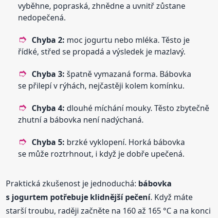
vyběhne, popraská, zhnědne a uvnitř zůstane
nedopečená.
Chyba 2:
moc jogurtu nebo mléka. Těsto je
řídké, střed se propadá a výsledek je mazlavý.
Chyba 3:
špatně vymazaná forma. Bábovka
se přilepí v rýhách, nejčastěji kolem komínku.
Chyba 4:
dlouhé míchání mouky. Těsto zbytečně
zhutní a bábovka není nadýchaná.
Chyba 5:
brzké vyklopení. Horká bábovka
se může roztrhnout, i když je dobře upečená.
Praktická zkušenost je jednoduchá:
bábovka
s jogurtem potřebuje klidnější pečení
. Když máte
starší troubu, raději začněte na 160 až 165 °C a na konci