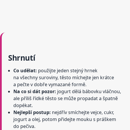
Shrnutí
Co udělat:
použijte jeden stejný hrnek
na všechny suroviny, těsto míchejte jen krátce
a pečte v dobře vymazané formě.
Na co si dát pozor:
jogurt dělá bábovku vláčnou,
ale příliš řídké těsto se může propadat a špatně
dopékat.
Nejlepší postup:
nejdřív smíchejte vejce, cukr,
jogurt a olej, potom přidejte mouku s práškem
do pečiva.