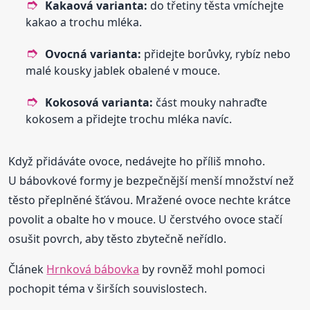
Kakaová varianta:
do třetiny těsta vmíchejte
kakao a trochu mléka.
Ovocná varianta:
přidejte borůvky, rybíz nebo
malé kousky jablek obalené v mouce.
Kokosová varianta:
část mouky nahraďte
kokosem a přidejte trochu mléka navíc.
Když přidáváte ovoce, nedávejte ho příliš mnoho.
U bábovkové formy je bezpečnější menší množství než
těsto přeplněné šťávou. Mražené ovoce nechte krátce
povolit a obalte ho v mouce. U čerstvého ovoce stačí
osušit povrch, aby těsto zbytečně neřídlo.
Článek
Hrnková bábovka
by rovněž mohl pomoci
pochopit téma v širších souvislostech.