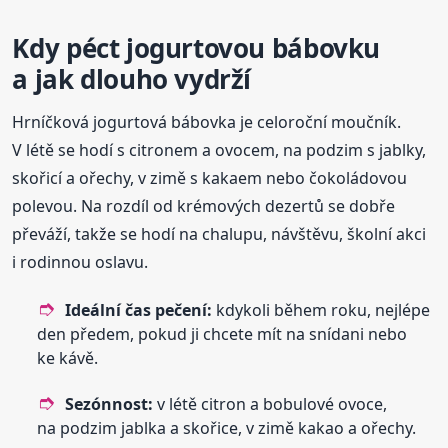
Kdy péct jogurtovou bábovku
a jak dlouho vydrží
Hrníčková jogurtová bábovka je celoroční moučník.
V létě se hodí s citronem a ovocem, na podzim s jablky,
skořicí a ořechy, v zimě s kakaem nebo čokoládovou
polevou. Na rozdíl od krémových dezertů se dobře
převáží, takže se hodí na chalupu, návštěvu, školní akci
i rodinnou oslavu.
Ideální čas pečení:
kdykoli během roku, nejlépe
den předem, pokud ji chcete mít na snídani nebo
ke kávě.
Sezónnost:
v létě citron a bobulové ovoce,
na podzim jablka a skořice, v zimě kakao a ořechy.