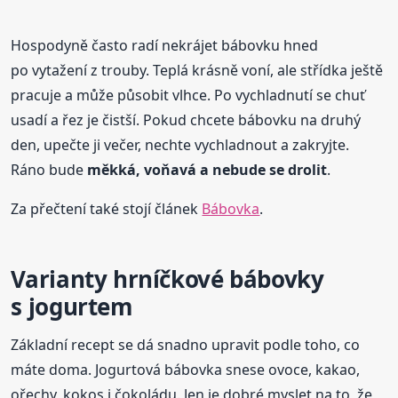
Hospodyně často radí nekrájet bábovku hned
po vytažení z trouby. Teplá krásně voní, ale střídka ještě
pracuje a může působit vlhce. Po vychladnutí se chuť
usadí a řez je čistší. Pokud chcete bábovku na druhý
den, upečte ji večer, nechte vychladnout a zakryjte.
Ráno bude
měkká, voňavá a nebude se drolit
.
Za přečtení také stojí článek
Bábovka
.
Varianty hrníčkové bábovky
s jogurtem
Základní recept se dá snadno upravit podle toho, co
máte doma. Jogurtová bábovka snese ovoce, kakao,
ořechy, kokos i čokoládu. Jen je dobré myslet na to, že