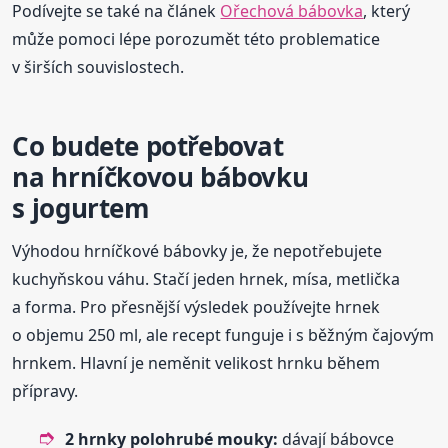
Podívejte se také na článek
Ořechová bábovka
, který
může pomoci lépe porozumět této problematice
v širších souvislostech.
Co budete potřebovat
na hrníčkovou bábovku
s jogurtem
Výhodou hrníčkové bábovky je, že nepotřebujete
kuchyňskou váhu. Stačí jeden hrnek, mísa, metlička
a forma. Pro přesnější výsledek používejte hrnek
o objemu 250 ml, ale recept funguje i s běžným čajovým
hrnkem. Hlavní je neměnit velikost hrnku během
přípravy.
2 hrnky polohrubé mouky:
dávají bábovce