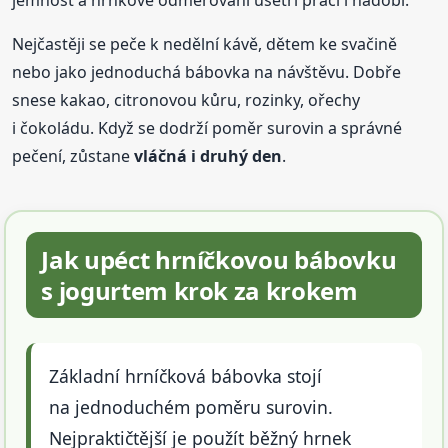
jemnost a hrnkové odměřování ušetří práci i nádobí.
Nejčastěji se peče k nedělní kávě, dětem ke svačině
nebo jako jednoduchá bábovka na návštěvu. Dobře
snese kakao, citronovou kůru, rozinky, ořechy
i čokoládu. Když se dodrží poměr surovin a správné
pečení, zůstane
vláčná i druhý den
.
Jak upéct hrníčkovou bábovku
s jogurtem krok za krokem
Základní hrníčková bábovka stojí
na jednoduchém poměru surovin.
Nejpraktičtější je použít běžný hrnek