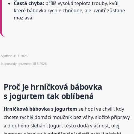
Častá chyba:
příliš vysoká teplota trouby, kvůli
které bábovka rychle zhnědne, ale uvnitř zůstane
mazlavá.
Vydáno
31.1.2025
Naposledy upraveno
18.6.2026
Proč je hrníčková bábovka
s jogurtem tak oblíbená
Hrníčková bábovka s jogurtem
se hodí ve chvíli, kdy
chcete rychlý domácí moučník bez váhy, složité přípravy
a dlouhého šlehání. Jogurt těstu dodá vláčnost, olej