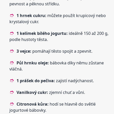
pevnost a pěknou střídku.
1 hrnek cukru:
můžete použít krupicový nebo
krystalový cukr.
1 kelímek bílého jogurtu:
ideálně 150 až 200 g,
podle hustoty těsta.
3 vejce:
pomáhají těsto spojit a zpevnit.
Půl hrnku oleje:
bábovka díky němu zůstane
vláčná.
1 prášek do pečiva:
zajistí nadýchanost.
Vanilkový cukr:
zjemní chuť a vůni.
Citronová kůra:
hodí se hlavně do světlé
jogurtové bábovky.