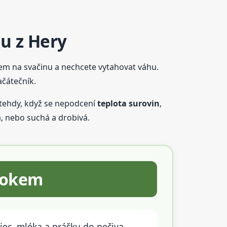
ku z Hery
tem na svačinu a nechcete vytahovat váhu.
ačátečník.
 tehdy, když se nepodcení
teplota surovin
,
, nebo suchá a drobivá.
krokem
jec, mléka a prášku do pečiva.