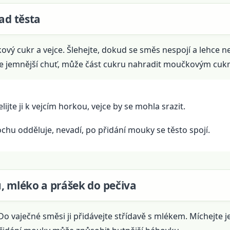
lad těsta
kový cukr a vejce. Šlehejte, dokud se směs nespojí a lehce 
ce jemnější chuť, může část cukru nahradit moučkovým cuk
jte ji k vejcím horkou, vejce by se mohla srazit.
chu odděluje, nevadí, po přidání mouky se těsto spojí.
, mléko a prášek do pečiva
 vaječné směsi ji přidávejte střídavě s mlékem. Míchejte je