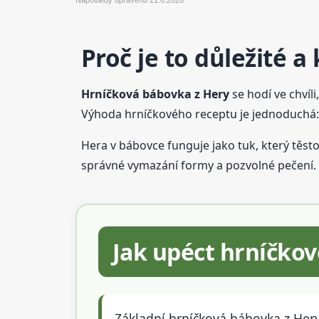
Proč je to důležité 
Hrníčková bábovka z Hery
se hodí ve chvíl
Výhoda hrníčkového receptu je jednoduchá: j
Hera v bábovce funguje jako tuk, který těst
správné vymazání formy a pozvolné pečení. P
Jak upéct hrníčko
Základní hrníčková bábovka z Hery