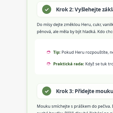
Krok 2: Vyšlehejte zák
Do mísy dejte změklou Heru, cukr, vanil
pěnová, ale měla by být hladká. Kdo ch
Tip:
Pokud Heru rozpouštíte, neli
Praktická rada:
Když se tuk tro
Krok 3: Přidejte mouku
Mouku smíchejte s práškem do pečiva. Do