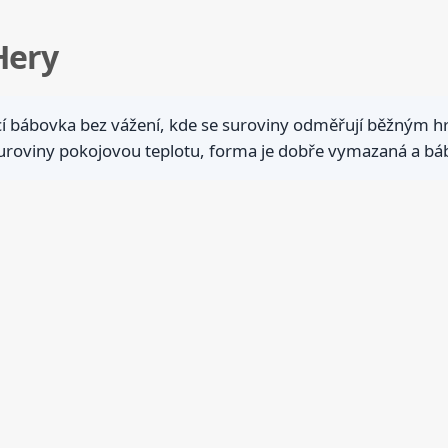
Hery
í bábovka bez vážení, kde se suroviny odměřují běžným h
 suroviny pokojovou teplotu, forma je dobře vymazaná a bá