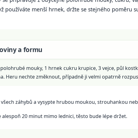
ž používáte menší hrnek, držte se stejného poměru suro
uroviny a formu
 polohrubé mouky, 1 hrnek cukru krupice, 3 vejce, půl kostk
akaa. Heru nechte změknout, případně ji velmi opatrně rozpu
o všech záhybů a vysypte hrubou moukou, strouhankou ne
 alespoň 20 minut mimo lednici, těsto bude lépe držet.