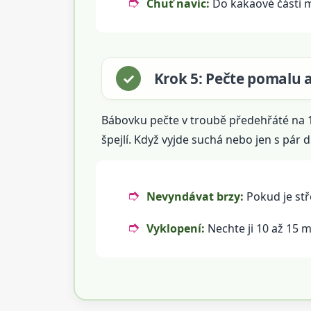
Chuť navíc:
Do kakaové části m
Krok 5: Pečte pomalu a
Bábovku pečte v troubě předehřáté na 17
špejlí. Když vyjde suchá nebo jen s pár 
Nevyndávat brzy:
Pokud je stř
Vyklopení:
Nechte ji 10 až 15 