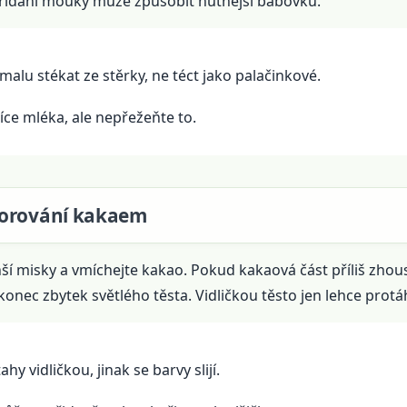
 přidání mouky může způsobit hutnější bábovku.
alu stékat ze stěrky, ne téct jako palačinkové.
žíce mléka, ale nepřežeňte to.
morování kakaem
ší misky a vmíchejte kakao. Pokud kakaová část příliš zhous
konec zbytek světlého těsta. Vidličkou těsto jen lehce protá
ahy vidličkou, jinak se barvy slijí.