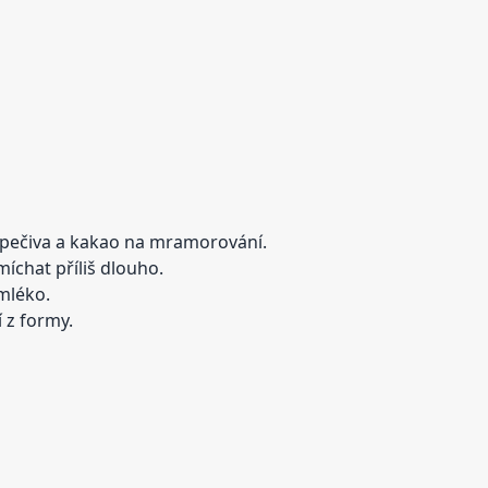
o pečiva a kakao na mramorování.
chat příliš dlouho.
 mléko.
 z formy.