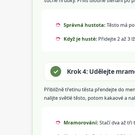
suché hrudky. Příliš dlouhé šlehání po
Správná hustota:
Těsto má pom
Když je husté:
Přidejte 2 až 3 l
Krok 4: Udělejte mra
Přibližně třetinu těsta přendejte do men
nalijte světlé těsto, potom kakaové a na
Mramorování:
Stačí dva až tři t