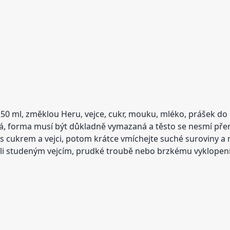
250 ml, změklou Heru, vejce, cukr, mouku, mléko, prášek d
, forma musí být důkladně vymazaná a těsto se nesmí přemí
 s cukrem a vejci, potom krátce vmíchejte suché suroviny a
ůli studeným vejcím, prudké troubě nebo brzkému vyklopení