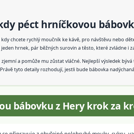
a kdy péct hrníčkovou bábov
i, kdy chcete rychlý moučník ke kávě, pro návštěvu nebo dě
eden hrnek, pár běžných surovin a těsto, které zvládne i z
o zjemní a pomůže mu zůstat vláčné. Nejlepší výsledek bývá
rávě tyto detaily rozhodují, jestli bude bábovka nadýchaná
vou bábovku z Hery krok za 
 se připravuje z obyčejné polohrubé mouky, cukru, va