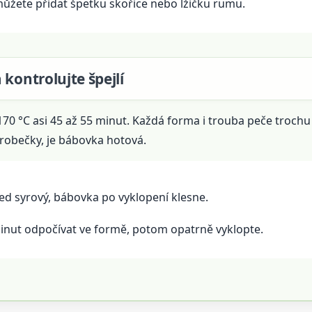
ůžete přidat špetku skořice nebo lžičku rumu.
 kontrolujte špejlí
0 °C asi 45 až 55 minut. Každá forma i trouba peče trochu 
drobečky, je bábovka hotová.
ed syrový, bábovka po vyklopení klesne.
minut odpočívat ve formě, potom opatrně vyklopte.