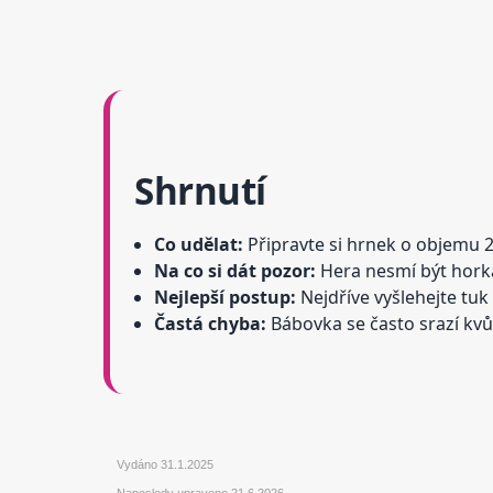
Shrnutí
Co udělat:
Připravte si hrnek o objemu 
Na co si dát pozor:
Hera nesmí být horká
Nejlepší postup:
Nejdříve vyšlehejte tuk
Častá chyba:
Bábovka se často srazí kv
Vydáno
31.1.2025
Naposledy upraveno
21.6.2026