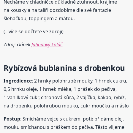
Necháme v chladničce důkladně ztuhnout, krájíme
na kousky a na talíři dozdobíme dle své fantazie
šlehačkou, toppingem a mátou.
(...více se dočtete ve zdroji)
Zdroj: článek
Jahodový koláč
Rybízová
bublanina
s drobenkou
Ingredience
: 2 hrnky polohrubé mouky, 1 hrnek cukru,
0,5 hrnku oleje, 1 hrnek mléka, 1 prášek do pečiva,
1 vanilkový cukr, citronová kůra, 2 vajíčka, kakao, rybíz,
na drobenku polohrubou mouku, cukr moučku a máslo
Postup
: Smícháme vejce s cukrem, poté přidáme olej,
mouku smíchanou s práškem do pečiva. Těsto vlijeme