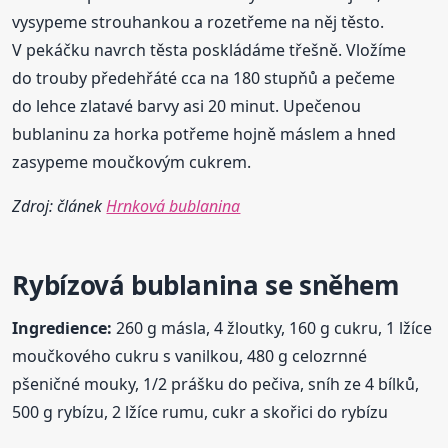
vysypeme strouhankou a rozetřeme na něj těsto.
V pekáčku navrch těsta poskládáme třešně. Vložíme
do trouby předehřáté cca na 180 stupňů a pečeme
do lehce zlatavé barvy asi 20 minut. Upečenou
bublaninu za horka potřeme hojně máslem a hned
zasypeme moučkovým cukrem.
Zdroj: článek
Hrnková bublanina
Rybízová
bublanina
se sněhem
Ingredience:
260 g másla, 4 žloutky, 160 g cukru, 1 lžíce
moučkového cukru s vanilkou, 480 g celozrnné
pšeničné mouky, 1/2 prášku do pečiva, sníh ze 4 bílků,
500 g rybízu, 2 lžíce rumu, cukr a skořici do rybízu