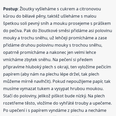
Postup
: Žloutky vyšleháme s cukrem a citronovou
kůrou do bělavé pěny, taktéž ušleháme s malou
špetkou soli pevný sníh a mouku prosejeme s práškem
do pečiva. Pak do žloutkové směsi přidáme asi polovinu
mouky a trochu sněhu, už lehčeji promícháme a zase
přidáme druhou polovinu mouky s trochou sněhu,
opatrně promícháme a nakonec jen velmi lehce
vmícháme zbytek sněhu. Na pečení si předem
připravíme hluboký plech s okraji, ten vyložíme pečicím
papírem (aby nám na plechu lépe držel, tak plech
můžeme mírně navlhčit). Pokud nepoužijeme papír, tak
musíme vymazat tukem a vysypat hrubou moukou.
Stačí do poloviny, jelikož piškot bude nízký. Na plech
rozetřeme těsto, vložíme do vyhřáté trouby a upečeme.
Po upečení i s papírem vyndáme z plechu a necháme