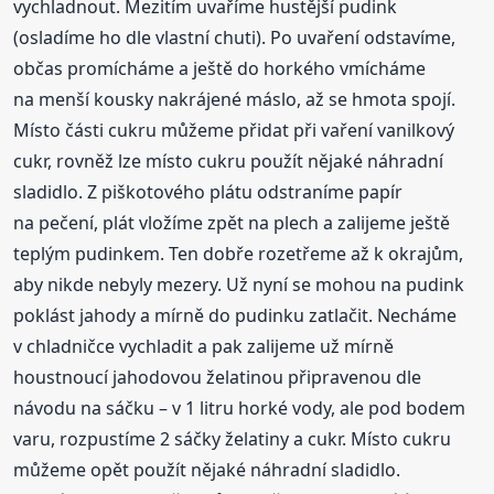
vychladnout. Mezitím uvaříme hustější pudink
(osladíme ho dle vlastní chuti). Po uvaření odstavíme,
občas promícháme a ještě do horkého vmícháme
na menší kousky nakrájené máslo, až se hmota spojí.
Místo části cukru můžeme přidat při vaření vanilkový
cukr, rovněž lze místo cukru použít nějaké náhradní
sladidlo. Z piškotového plátu odstraníme papír
na pečení, plát vložíme zpět na plech a zalijeme ještě
teplým pudinkem. Ten dobře rozetřeme až k okrajům,
aby nikde nebyly mezery. Už nyní se mohou na pudink
poklást jahody a mírně do pudinku zatlačit. Necháme
v chladničce vychladit a pak zalijeme už mírně
houstnoucí jahodovou želatinou připravenou dle
návodu na sáčku – v 1 litru horké vody, ale pod bodem
varu, rozpustíme 2 sáčky želatiny a cukr. Místo cukru
můžeme opět použít nějaké náhradní sladidlo.