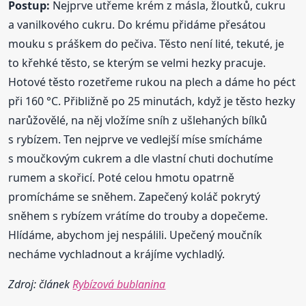
Postup:
Nejprve utřeme krém z másla, žloutků, cukru
a vanilkového cukru. Do krému přidáme přesátou
mouku s práškem do pečiva. Těsto není lité, tekuté, je
to křehké těsto, se kterým se velmi hezky pracuje.
Hotové těsto rozetřeme rukou na plech a dáme ho péct
při 160 °C. Přibližně po 25 minutách, když je těsto hezky
narůžovělé, na něj vložíme sníh z ušlehaných bílků
s rybízem. Ten nejprve ve vedlejší míse smícháme
s moučkovým cukrem a dle vlastní chuti dochutíme
rumem a skořicí. Poté celou hmotu opatrně
promícháme se sněhem. Zapečený koláč pokrytý
sněhem s rybízem vrátíme do trouby a dopečeme.
Hlídáme, abychom jej nespálili. Upečený moučník
necháme vychladnout a krájíme vychladlý.
Zdroj: článek
Rybízová bublanina