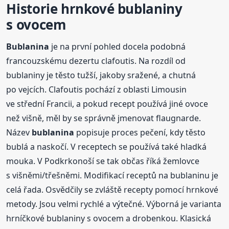
Historie hrnkové bublaniny
s ovocem
Bublanina
je na první pohled docela podobná
francouzskému dezertu clafoutis. Na rozdíl od
bublaniny je těsto tužší, jakoby sražené, a chutná
po vejcích. Clafoutis pochází z oblasti Limousin
ve střední Francii, a pokud recept používá jiné ovoce
než višně, měl by se správně jmenovat flaugnarde.
Název
bublanina
popisuje proces pečení, kdy těsto
bublá a naskočí. V receptech se používá také hladká
mouka. V Podkrkonoší se tak občas říká žemlovce
s višněmi/třešněmi. Modifikací receptů na bublaninu je
celá řada. Osvědčily se zvláště recepty pomocí hrnkové
metody. Jsou velmi rychlé a výtečné. Výborná je varianta
hrníčkové bublaniny s ovocem a drobenkou. Klasická