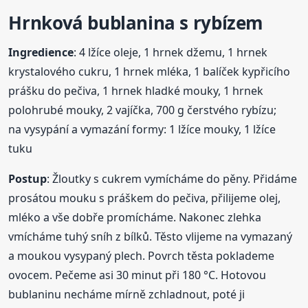
Hrnková
bublanina
s rybízem
Ingredience
: 4 lžíce oleje, 1 hrnek džemu, 1 hrnek
krystalového cukru, 1 hrnek mléka, 1 balíček kypřicího
prášku do pečiva, 1 hrnek hladké mouky, 1 hrnek
polohrubé mouky, 2 vajíčka, 700 g čerstvého rybízu;
na vysypání a vymazání formy: 1 lžíce mouky, 1 lžíce
tuku
Postup
: Žloutky s cukrem vymícháme do pěny. Přidáme
prosátou mouku s práškem do pečiva, přilijeme olej,
mléko a vše dobře promícháme. Nakonec zlehka
vmícháme tuhý sníh z bílků. Těsto vlijeme na vymazaný
a moukou vysypaný plech. Povrch těsta poklademe
ovocem. Pečeme asi 30 minut při 180 °C. Hotovou
bublaninu necháme mírně zchladnout, poté ji