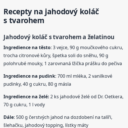
Recepty na jahodový koláč
s tvarohem
Jahodový koláč s tvarohem a želatinou
Ingredience na těsto
: 3 vejce, 90 g moučkového cukru,
trocha citronové kůry, špetka soli do sněhu, 90 g
polohrubé mouky, 1 zarovnaná lžička prášku do pečiva
Ingredience na pudink
: 700 ml mléka, 2 vanilkové
pudinky, 40 g cukru, 80 g másla
Ingredience na želé:
2 ks jahodové želé od Dr. Oetkera,
70 g cukru, 1 l vody
Dále
: 500 g čerstvých jahod na dozdobení na talíři,
šlehačku, jahodový topping, lístky máty