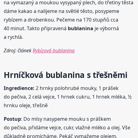
na vymazaný a moukou vysypaný plech, do třetiny těsta
dáme kakao a nalijeme na světlé těsto, posypeme
rybízem a drobenkou. Pečeme na 170 stupňů cca
40 minut. Takto připravená
bublanina
je výborná
a rychlá.
Zdroj: článek
Rybízová bublanina
Hrníčková
bublanina
s třešněmi
Ingredience:
2 hrnky polohrubé mouky, 1 prášek
do pečiva, 2 celá vejce, 1 hrnek cukru, 1 hrnek mléka, ½
hrnku oleje, třešně
Postup
: Do mísy nasypeme mouku s práškem
do pečiva, přidáme vejce, cukr, vlažné mléko a olej. Vše
důkladně promícháme. Pekáč vymažeme olejem,