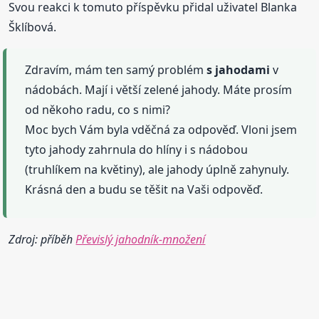
Svou reakci k tomuto příspěvku přidal uživatel Blanka
Šklíbová.
Zdravím, mám ten samý problém
s jahodami
v
nádobách. Mají i větší zelené jahody. Máte prosím
od někoho radu, co s nimi?
Moc bych Vám byla vděčná za odpověď. Vloni jsem
tyto jahody zahrnula do hlíny i s nádobou
(truhlíkem na květiny), ale jahody úplně zahynuly.
Krásná den a budu se těšit na Vaši odpověď.
Zdroj: příběh
Převislý jahodník-množení