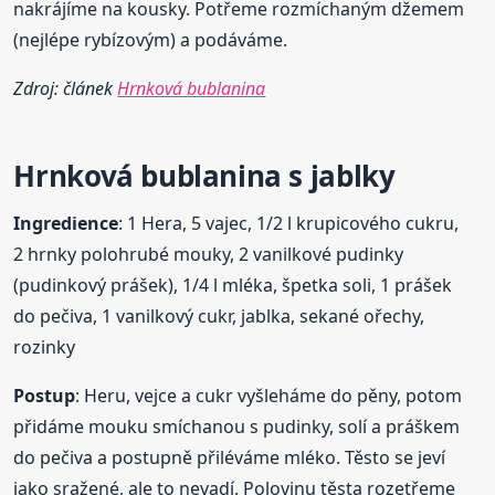
nakrájíme na kousky. Potřeme rozmíchaným džemem
(nejlépe rybízovým) a podáváme.
Zdroj: článek
Hrnková bublanina
Hrnková
bublanina
s jablky
Ingredience
: 1 Hera, 5 vajec, 1/2 l krupicového cukru,
2 hrnky polohrubé mouky, 2 vanilkové pudinky
(pudinkový prášek), 1/4 l mléka, špetka soli, 1 prášek
do pečiva, 1 vanilkový cukr, jablka, sekané ořechy,
rozinky
Postup
: Heru, vejce a cukr vyšleháme do pěny, potom
přidáme mouku smíchanou s pudinky, solí a práškem
do pečiva a postupně přiléváme mléko. Těsto se jeví
jako sražené, ale to nevadí. Polovinu těsta rozetřeme