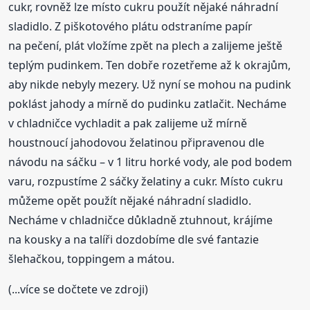
cukr, rovněž lze místo cukru použít nějaké náhradní
sladidlo. Z piškotového plátu odstraníme papír
na pečení, plát vložíme zpět na plech a zalijeme ještě
teplým pudinkem. Ten dobře rozetřeme až k okrajům,
aby nikde nebyly mezery. Už nyní se mohou na pudink
poklást jahody a mírně do pudinku zatlačit. Necháme
v chladničce vychladit a pak zalijeme už mírně
houstnoucí jahodovou želatinou připravenou dle
návodu na sáčku – v 1 litru horké vody, ale pod bodem
varu, rozpustíme 2 sáčky želatiny a cukr. Místo cukru
můžeme opět použít nějaké náhradní sladidlo.
Necháme v chladničce důkladně ztuhnout, krájíme
na kousky a na talíři dozdobíme dle své fantazie
šlehačkou, toppingem a mátou.
(...více se dočtete ve zdroji)