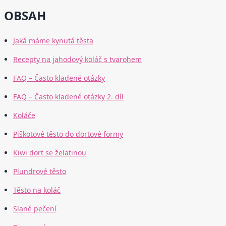
OBSAH
Jaká máme kynutá těsta
Recepty na jahodový koláč s tvarohem
FAQ – Často kladené otázky
FAQ – Často kladené otázky 2. díl
Koláče
Piškotové těsto do dortové formy
Kiwi dort se želatinou
Plundrové těsto
Těsto na koláč
Slané pečení