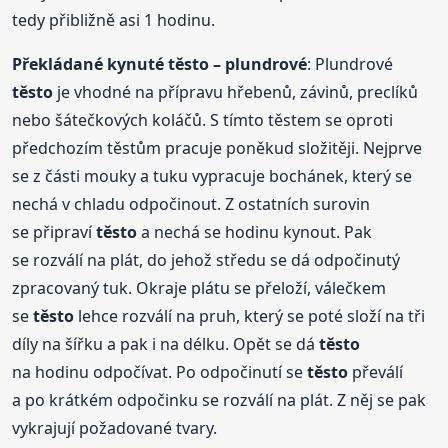
tedy přibližně asi 1 hodinu.
Překládané kynuté
těsto
– plundrové
: Plundrové
těsto
je vhodné na přípravu hřebenů, závinů, preclíků
nebo šátečkových koláčů. S tímto těstem se oproti
předchozím těstům pracuje poněkud složitěji. Nejprve
se z části mouky a tuku vypracuje bochánek, který se
nechá v chladu odpočinout. Z ostatních surovin
se připraví
těsto
a nechá se hodinu kynout. Pak
se rozválí na plát, do jehož středu se dá odpočinutý
zpracovaný tuk. Okraje plátu se přeloží, válečkem
se
těsto
lehce rozválí na pruh, který se poté složí na tři
díly na šířku a pak i na délku. Opět se dá
těsto
na hodinu odpočívat. Po odpočinutí se
těsto
převálí
a po krátkém odpočinku se rozválí na plát. Z něj se pak
vykrajují požadované tvary.