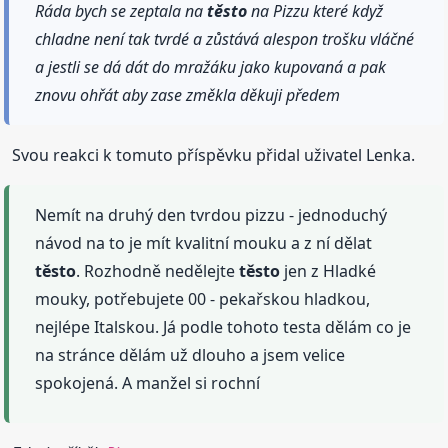
Ráda bych se zeptala na
těsto
na Pizzu které když
chladne není tak tvrdé a zůstává alespon trošku vláčné
a jestli se dá dát do mražáku jako kupovaná a pak
znovu ohřát aby zase změkla děkuji předem
Svou reakci k tomuto příspěvku přidal uživatel Lenka.
Nemít na druhý den tvrdou pizzu - jednoduchý
návod na to je mít kvalitní mouku a z ní dělat
těsto
. Rozhodně nedělejte
těsto
jen z Hladké
mouky, potřebujete 00 - pekařskou hladkou,
nejlépe Italskou. Já podle tohoto testa dělám co je
na stránce dělám už dlouho a jsem velice
spokojená. A manžel si rochní