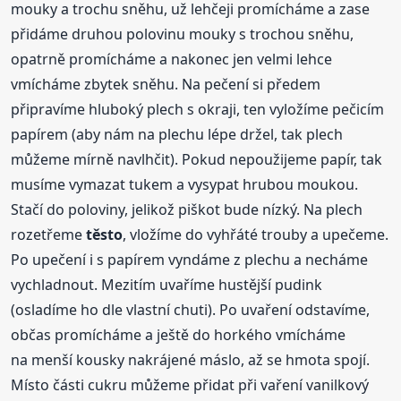
mouky a trochu sněhu, už lehčeji promícháme a zase
přidáme druhou polovinu mouky s trochou sněhu,
opatrně promícháme a nakonec jen velmi lehce
vmícháme zbytek sněhu. Na pečení si předem
připravíme hluboký plech s okraji, ten vyložíme pečicím
papírem (aby nám na plechu lépe držel, tak plech
můžeme mírně navlhčit). Pokud nepoužijeme papír, tak
musíme vymazat tukem a vysypat hrubou moukou.
Stačí do poloviny, jelikož piškot bude nízký. Na plech
rozetřeme
těsto
, vložíme do vyhřáté trouby a upečeme.
Po upečení i s papírem vyndáme z plechu a necháme
vychladnout. Mezitím uvaříme hustější pudink
(osladíme ho dle vlastní chuti). Po uvaření odstavíme,
občas promícháme a ještě do horkého vmícháme
na menší kousky nakrájené máslo, až se hmota spojí.
Místo části cukru můžeme přidat při vaření vanilkový