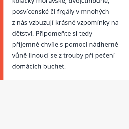
koláčky moravské, dvojctihodné,
posvícenské či frgály v mnohých
z nás vzbuzují krásné vzpomínky na
dětství. Připomeňte si tedy
příjemné chvíle s pomocí nádherné
vůně linoucí se z trouby při pečení
domácích buchet.