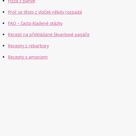
Pizza z pánve
Proč se těsto z vloček někdy rozpadá
FAQ – často kladené otázky
Recept na překládané škvarkové pagáče
Recepty z rebarbory
Recepty s amoniem