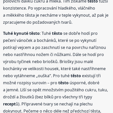
poloviční dávku cukru a mléka. Tím získáme
těsto
tužší
konzistence. Po vypracování hladkého, vláčného
a měkkého těsta je necháme v teple vykynout, až pak je
zpracujeme do požadovaných tvarů.
Tuhé kynuté
těsto
: Tuhé
těsto
se dobře hodí pro
pečení vánoček a bochánků, které se po vykynutí
potírají vejcem a po zaschnutí se na povrchu naříznou
nebo nastřihnou nožem či nůžkami. Dále se hodí pro
výrobu tyčinek nebo briošků. Briošky jsou malé
bochánky ve velikosti housek, které také nastřihneme
nebo vytáhneme „ouška“. Pro tuhé
těsto
existují tři
možné rozpisy surovin – pro
těsto
úsporné, dobré
a jemné. Liší se opět množstvím použitého cukru, tuku,
droždí a žloutků (bez bílků pro všechny tři typy
recept
ů). Připravené tvary se nechají na plechu
dokynout. Pečeme o něco déle než předchozí těsta,