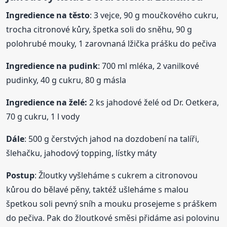
Ingredience na
těsto
: 3 vejce, 90 g moučkového cukru,
trocha citronové kůry, špetka soli do sněhu, 90 g
polohrubé mouky, 1 zarovnaná lžička prášku do pečiva
Ingredience na pudink
: 700 ml mléka, 2 vanilkové
pudinky, 40 g cukru, 80 g másla
Ingredience na želé:
2 ks jahodové želé od Dr. Oetkera,
70 g cukru, 1 l vody
Dále
: 500 g čerstvých jahod na dozdobení na talíři,
šlehačku, jahodový topping, lístky máty
Postup
: Žloutky vyšleháme s cukrem a citronovou
kůrou do bělavé pěny, taktéž ušleháme s malou
špetkou soli pevný sníh a mouku prosejeme s práškem
do pečiva. Pak do žloutkové směsi přidáme asi polovinu