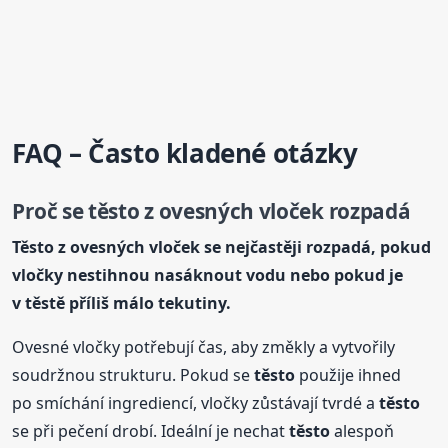
FAQ – Často kladené otázky
Proč se
těsto
z ovesných vloček rozpadá
Těsto
z ovesných vloček se nejčastěji rozpadá, pokud
vločky nestihnou nasáknout vodu nebo pokud je
v těstě příliš málo tekutiny.
Ovesné vločky potřebují čas, aby změkly a vytvořily
soudržnou strukturu. Pokud se
těsto
použije ihned
po smíchání ingrediencí, vločky zůstávají tvrdé a
těsto
se při pečení drobí. Ideální je nechat
těsto
alespoň