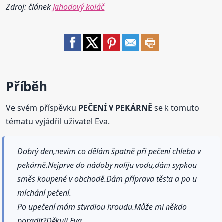
Zdroj: článek
Jahodový koláč
Příběh
Ve svém příspěvku
PEČENÍ V PEKÁRNĚ
se k tomuto
tématu vyjádřil uživatel Eva.
Dobrý den,nevím co dělám špatně při pečení chleba v
pekárně.Nejprve do nádoby naliju vodu,dám sypkou
směs koupené v obchodě.Dám příprava těsta a po u
míchání pečení.
Po upečení mám stvrdlou hroudu.Může mi někdo
poradit?Děkuji Eva