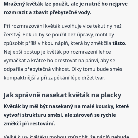
Mražený květák lze použít, ale je nutné ho nejprve
rozmrazit a zbavit přebytečné vody.
Při rozmrazování květák uvolňuje více tekutiny než
čerstvý. Pokud by se použil bez úpravy, mohl by
způsobit příliš vlhkou náplň, která by změkčila
těsto
.
Nejlepší postup je květák po rozmrazení lehce
vymačkat a krátce ho orestovat na pánvi, aby se
odpařila přebytečná vlhkost. Díky tomu bude směs
kompaktnější a při zapékání lépe držet tvar.
Jak správně nasekat květák na placky
Květák by měl být nasekaný na malé kousky, které
vytvoří strukturu směsi, ale zároveň se rychle
změkčí při restování.
Velké kusy květáku mohou způsobit, že náplň nebude