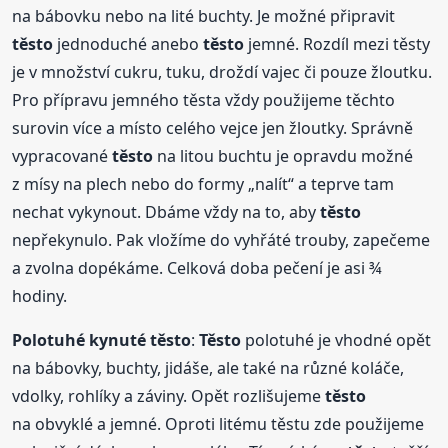
na bábovku nebo na lité buchty. Je možné připravit
těsto
jednoduché anebo
těsto
jemné. Rozdíl mezi těsty
je v množství cukru, tuku, droždí vajec či pouze žloutku.
Pro přípravu jemného těsta vždy použijeme těchto
surovin více a místo celého vejce jen žloutky. Správně
vypracované
těsto
na litou buchtu je opravdu možné
z mísy na plech nebo do formy „nalít“ a teprve tam
nechat vykynout. Dbáme vždy na to, aby
těsto
nepřekynulo. Pak vložíme do vyhřáté trouby, zapečeme
a zvolna dopékáme. Celková doba pečení je asi ¾
hodiny.
Polotuhé kynuté
těsto
:
Těsto
polotuhé je vhodné opět
na bábovky, buchty, jidáše, ale také na různé koláče,
vdolky, rohlíky a záviny. Opět rozlišujeme
těsto
na obvyklé a jemné. Oproti litému těstu zde použijeme