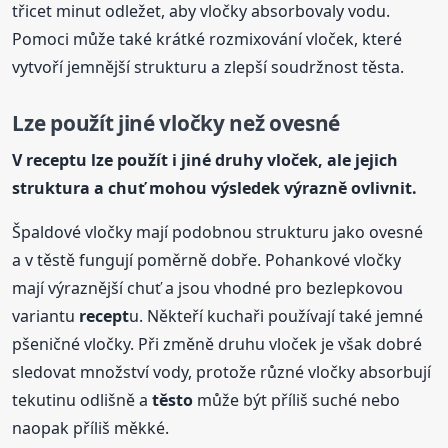
třicet minut odležet, aby vločky absorbovaly vodu.
Pomoci může také krátké rozmixování vloček, které
vytvoří jemnější strukturu a zlepší soudržnost těsta.
Lze použít jiné vločky než ovesné
V
recept
u lze použít i jiné druhy vloček, ale jejich
struktura a chuť mohou výsledek výrazně ovlivnit.
Špaldové vločky mají podobnou strukturu jako ovesné
a v těstě fungují poměrně dobře. Pohankové vločky
mají výraznější chuť a jsou vhodné pro bezlepkovou
variantu
recept
u. Někteří kuchaři používají také jemné
pšeničné vločky. Při změně druhu vloček je však dobré
sledovat množství vody, protože různé vločky absorbují
tekutinu odlišně a
těsto
může být příliš suché nebo
naopak příliš měkké.