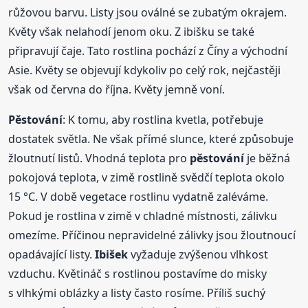
růžovou barvu. Listy jsou oválné se zubatým okrajem.
Květy však nelahodí jenom oku. Z ibišku se také
připravují čaje. Tato rostlina pochází z Číny a východní
Asie. Květy se objevují kdykoliv po celý rok, nejčastěji
však od června do října. Květy jemně voní.
Pěstování
: K tomu, aby rostlina kvetla, potřebuje
dostatek světla. Ne však přímé slunce, které způsobuje
žloutnutí listů. Vhodná teplota pro
pěstování
je běžná
pokojová teplota, v zimě rostlině svědčí teplota okolo
15 °C. V době vegetace rostlinu vydatně zaléváme.
Pokud je rostlina v zimě v chladné místnosti, zálivku
omezíme. Příčinou nepravidelné zálivky jsou žloutnoucí
opadávající listy.
Ibišek
vyžaduje zvýšenou vlhkost
vzduchu. Květináč s rostlinou postavíme do misky
s vlhkými oblázky a listy často rosíme. Příliš suchý