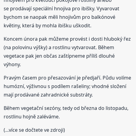
hnojivem pro kvetoucí pokojové rostliny anebo
se prodávají speciální hnojiva pro ibišky. Vyvarovat
bychom se naopak měli hnojivům pro balkónové
květiny, která by mohla ibišku uškodit.
Koncem února pak můžeme provést i dosti hluboký řez
(na polovinu výšky) a rostlinu vytvarovat. Během
vegetace pak jen občas zaštípneme příliš dlouhé
výhony.
Pravým časem pro přesazování je předjaří. Půdu volíme
humózní, výživnou s podílem rašeliny; vhodné složení
mají prodávané zahradnické substráty.
Během vegetační sezóny, tedy od března do listopadu,
rostlinu hojně zaléváme.
(...více se dočtete ve zdroji)