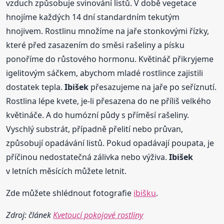
vzduch způsobuje svinování listů. V době vegetace
hnojíme každých 14 dní standardním tekutým
hnojivem. Rostlinu množíme na jaře stonkovými řízky,
které před zasazením do směsi rašeliny a písku
ponoříme do růstového hormonu. Květináč přikryjeme
igelitovým sáčkem, abychom mladé rostlince zajistili
dostatek tepla.
Ibišek
přesazujeme na jaře po seříznutí.
Rostlina lépe kvete, je-li přesazena do ne příliš velkého
květináče. A do humózní půdy s příměsí rašeliny.
Vyschlý substrát, případně přelití nebo průvan,
způsobují opadávání listů. Pokud opadávají poupata, je
příčinou nedostatečná zálivka nebo výživa.
Ibišek
v letních měsících můžete letnit.
Zde můžete shlédnout fotografie
ibišku
.
Zdroj: článek
Kvetoucí pokojové rostliny