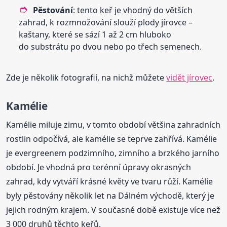
Pěstování
: tento keř je vhodný do větších
zahrad, k rozmnožování slouží plody jírovce –
kaštany, které se sází 1 až 2 cm hluboko
do substrátu po dvou nebo po třech semenech.
Zde je několik fotografií, na nichž můžete
vidět jírovec
.
Kamélie
Kamélie miluje zimu, v tomto období většina zahradních
rostlin odpočívá, ale kamélie se teprve zahřívá. Kamélie
je evergreenem podzimního, zimního a brzkého jarního
období. Je vhodná pro terénní úpravy okrasných
zahrad, kdy vytváří krásné květy ve tvaru růží. Kamélie
byly pěstovány několik let na Dálném východě, který je
jejich rodným krajem. V současné době existuje více než
3 000 druhů těchto keřů.