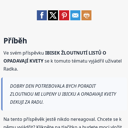
Příběh
Ve svém příspěvku
IBISEK ŽLOUTNUTÍ LISTŮ O
OPADAVAJÍ KVETY
se k tomuto tématu vyjádřil uživatel
Radka.
DOBRY DEN POTREBOVALA BYCH PORADIT
ZLOUTNOU MI LUPENY U IBICKU A OPADAVAJI KVETY
DEKUJI ZA RADU.
Na tento příspěvěk jestě nikdo nereagoval. Chcete se k
němu vyjádřit? Klikněte na tlačítko a budete moci vložit