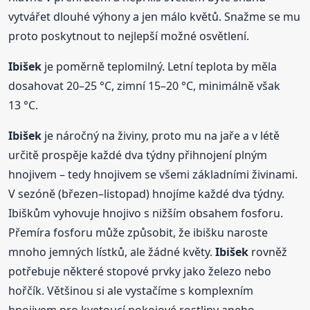
vytvářet dlouhé výhony a jen málo květů. Snažme se mu
proto poskytnout to nejlepší možné osvětlení.
Ibišek
je poměrně teplomilný. Letní teplota by měla
dosahovat 20–25 °C, zimní 15–20 °C, minimálně však
13 °C.
Ibišek
je náročný na živiny, proto mu na jaře a v létě
určitě prospěje každé dva týdny přihnojení plným
hnojivem – tedy hnojivem se všemi základními živinami.
V sezóně (březen–listopad) hnojíme každé dva týdny.
Ibiškům vyhovuje hnojivo s nižším obsahem fosforu.
Přemíra fosforu může způsobit, že ibišku naroste
mnoho jemných lístků, ale žádné květy.
Ibišek
rovněž
potřebuje některé stopové prvky jako železo nebo
hořčík. Většinou si ale vystačíme s komplexním