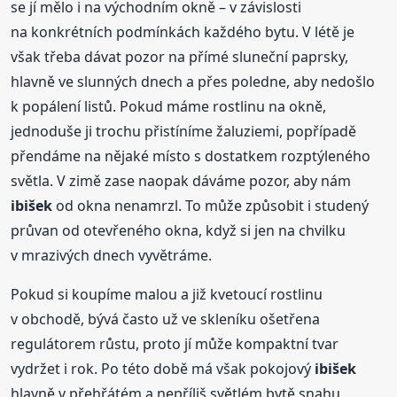
se jí mělo i na východním okně – v závislosti
na konkrétních podmínkách každého bytu. V létě je
však třeba dávat pozor na přímé sluneční paprsky,
hlavně ve slunných dnech a přes poledne, aby nedošlo
k popálení listů. Pokud máme rostlinu na okně,
jednoduše ji trochu přistíníme žaluziemi, popřípadě
přendáme na nějaké místo s dostatkem rozptýleného
světla. V zimě zase naopak dáváme pozor, aby nám
ibišek
od okna nenamrzl. To může způsobit i studený
průvan od otevřeného okna, když si jen na chvilku
v mrazivých dnech vyvětráme.
Pokud si koupíme malou a již kvetoucí rostlinu
v obchodě, bývá často už ve skleníku ošetřena
regulátorem růstu, proto jí může kompaktní tvar
vydržet i rok. Po této době má však pokojový
ibišek
hlavně v přehřátém a nepříliš světlém bytě snahu