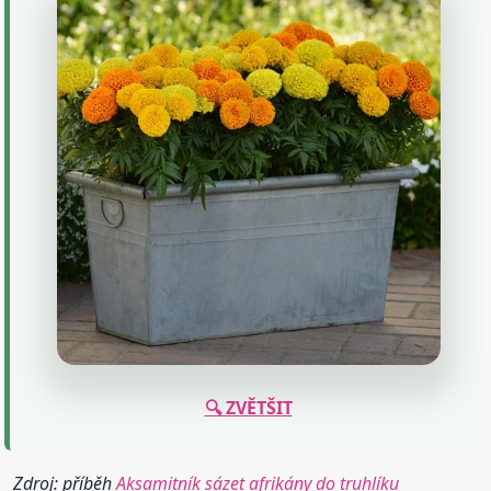
🔍 ZVĚTŠIT
Zdroj: příběh
Aksamitník sázet afrikány do truhlíku