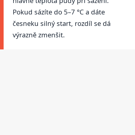
hlavně teplota půdy při sázení.
Pokud sázíte do 5–7 °C a dáte
česneku silný start, rozdíl se dá
výrazně zmenšit.