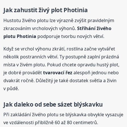
Jak zahustit živý plot Photinia
Hustotu živého plotu lze výrazně zvýšit pravidelným
zkracováním vrcholových výhonů.
Stříhání živého
plotu Photinia
podporuje tvorbu nových větví.
Když se vrchol výhonu zkrátí, rostlina začne vytvářet
několik postranních větví. Ty postupně zaplní prázdná
místa v živém plotu. Pokud chcete opravdu hustý plot,
je dobré provádět
tvarovací řez
alespoň jednou nebo
dvakrát ročně. Důležitý je také dostatek světla a živin
v půdě.
Jak daleko
od sebe
sázet
blýskavku
Při zakládání živého plotu se blýskavka obvykle vysazuje
ve vzdálenosti přibližně 60 až 80 centimetrů.