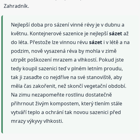
Zahradník.
Nejlepší doba pro sázení vinné révy je v dubnu a
květnu. Kontejnerové sazenice je nejlepší
sázet
až
do léta. Přestože lze vinnou révu
sázet
i v létě a na
podzim, nově vysazená réva by mohla v zimě
utrpět poškození mrazem a vlhkostí. Pokud jste
tedy koupil sazenici teď v plném letním proudu,
tak ji zasaďte co nejdříve na své stanoviště, aby
měla čas zakořenit, než skončí vegetační období.
Na zimu nezapomeňte rostlinu dostatečně
přihrnout živým kompostem, který tlením stále
vytváří teplo a ochrání tak novou sazenici před
mrazy výkyvy vlhkosti.