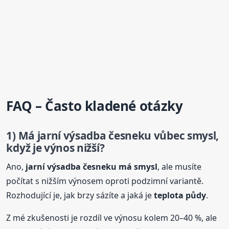
FAQ – Často kladené otázky
1) Má jarní výsadba
česnek
u vůbec smysl,
když je výnos nižší?
Ano,
jarní výsadba
česnek
u má smysl
, ale musíte
počítat s nižším výnosem oproti podzimní variantě.
Rozhodující je, jak brzy sázíte a jaká je
teplota půdy
.
Z mé zkušenosti je rozdíl ve výnosu kolem 20–40 %, ale