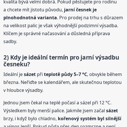
kvalita bývá velmi dobrá. Pokud pěstujete pro rodinu
a chcete mít jistotu původu,
jarní
česnek
je
plnohodnotná varianta
. Pro prodej na trhu s důrazem
na velikost palic je však výhodnější podzimní výsadba.
Klíčem je správné načasování a důsledná příprava
sadby.
2) Kdy je ideální termín pro jarní výsadbu
česnek
u?
Ideální je
sázet
při
teplotě půdy 5–7 °C
, obvykle během
března. Neřiďte se kalendářem, ale skutečnou teplotou
v hloubce výsadby.
Jednou jsem čekal na teplé počasí a sázel při 12 °C.
Výsledkem byly menší palice. Jakmile jsem začal
sázet
brzy, i když bylo chladno,
kořenový systém byl silnější
a výnos lepší. Pokud půda přes den rozmrzne a není