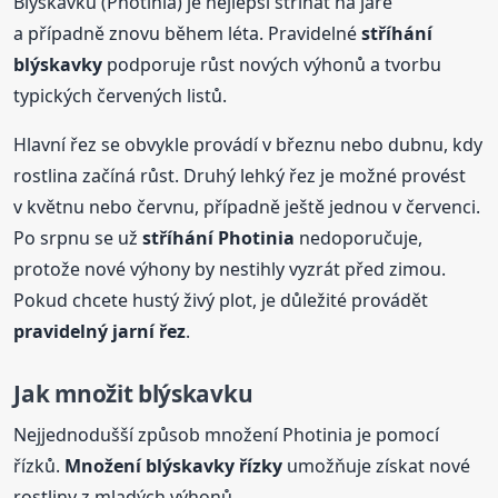
Blýskavku (Photinia) je nejlepší stříhat na jaře
a případně znovu během léta. Pravidelné
stříhání
blýskavky
podporuje růst nových výhonů a tvorbu
typických červených listů.
Hlavní řez se obvykle provádí v březnu nebo dubnu, kdy
rostlina začíná růst. Druhý lehký řez je možné provést
v květnu nebo červnu, případně ještě jednou v červenci.
Po srpnu se už
stříhání Photinia
nedoporučuje,
protože nové výhony by nestihly vyzrát před zimou.
Pokud chcete hustý živý plot, je důležité provádět
pravidelný jarní řez
.
Jak množit blýskavku
Nejjednodušší způsob množení Photinia je pomocí
řízků.
Množení blýskavky řízky
umožňuje získat nové
rostliny z mladých výhonů.