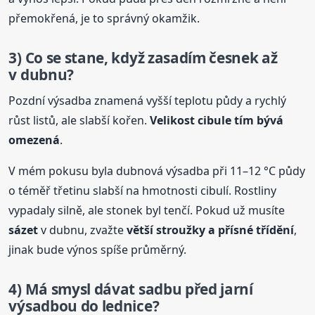
přemokřená, je to správný okamžik.
3) Co se stane, když zasadím
česnek
až
v dubnu?
Pozdní výsadba znamená vyšší teplotu půdy a rychlý
růst listů, ale slabší kořen.
Velikost cibule tím bývá
omezená
.
V mém pokusu byla dubnová výsadba při 11–12 °C půdy
o téměř třetinu slabší na hmotnosti cibulí. Rostliny
vypadaly silně, ale stonek byl tenčí. Pokud už musíte
sázet
v dubnu, zvažte
větší stroužky a přísné třídění
,
jinak bude výnos spíše průměrný.
4) Má smysl dávat sadbu před jarní
výsadbou do lednice?