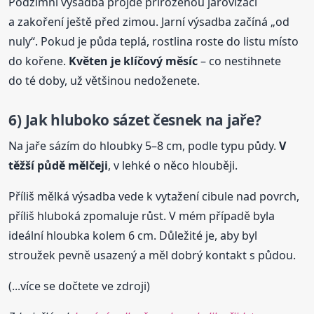
Podzimní výsadba projde přirozenou jarovizací
a zakoření ještě před zimou. Jarní výsadba začíná „od
nuly“. Pokud je půda teplá, rostlina roste do listu místo
do kořene.
Květen je klíčový měsíc
– co nestihnete
do té doby, už většinou nedoženete.
6) Jak hluboko
sázet
česnek
na jaře?
Na jaře sázím do hloubky 5–8 cm, podle typu půdy.
V
těžší půdě mělčeji
, v lehké o něco hlouběji.
Příliš mělká výsadba vede k vytažení cibule nad povrch,
příliš hluboká zpomaluje růst. V mém případě byla
ideální hloubka kolem 6 cm. Důležité je, aby byl
stroužek pevně usazený a měl dobrý kontakt s půdou.
(...více se dočtete ve zdroji)