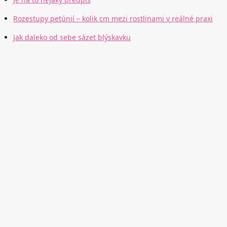
Rozestupy petúnií – kolik cm mezi rostlinami v reálné praxi
Jak daleko od sebe sázet blýskavku