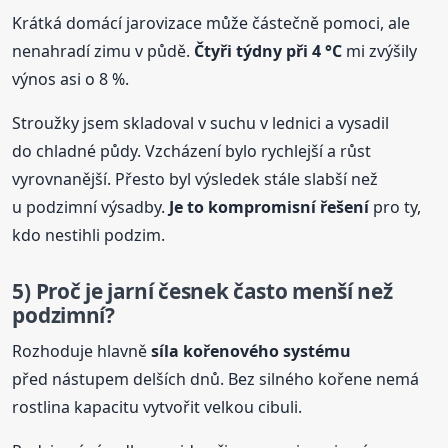
Krátká domácí jarovizace může částečně pomoci, ale
nenahradí zimu v půdě.
Čtyři týdny při 4 °C
mi zvýšily
výnos asi o 8 %.
Stroužky jsem skladoval v suchu v lednici a vysadil
do chladné půdy. Vzcházení bylo rychlejší a růst
vyrovnanější. Přesto byl výsledek stále slabší než
u podzimní výsadby.
Je to kompromisní řešení
pro ty,
kdo nestihli podzim.
5) Proč je jarní
česnek
často menší než
podzimní?
Rozhoduje hlavně
síla kořenového systému
před nástupem delších dnů. Bez silného kořene nemá
rostlina kapacitu vytvořit velkou cibuli.