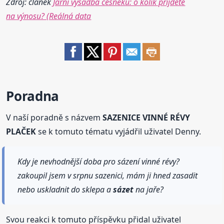
Zdroj: článek
Jarní výsadba česneku: o kolik přijdete
na výnosu? (Reálná data
Poradna
V naší poradně s názvem
SAZENICE VINNÉ RÉVY
PLAČEK
se k tomuto tématu vyjádřil uživatel Denny.
Kdy je nevhodnější doba pro sázení vinné révy?
zakoupil jsem v srpnu sazenici, mám ji hned zasadit
nebo uskladnit do sklepa a
sázet
na jaře?
Svou reakci k tomuto příspěvku přidal uživatel