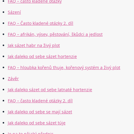
FAQ – často kladené otázky
Sázení
FAQ – Často kladené otázky 2. díl
FAQ – afrikán, výsev, pěstování, škůdci a jedlost
Jak sázet habr na živý plot
Jak daleko od sebe sázet hortenzie
FAQ – hloubka kořenů thuje, kořenový systém a živý plot
Závěr
Jak daleko sázet od sebe latnaté hortenzie
FAQ – často kladené otázky 2. díl
Jak daleko od sebe se mají sázet
Jak daleko od sebe sázet túje
Je na to nějaký předpis