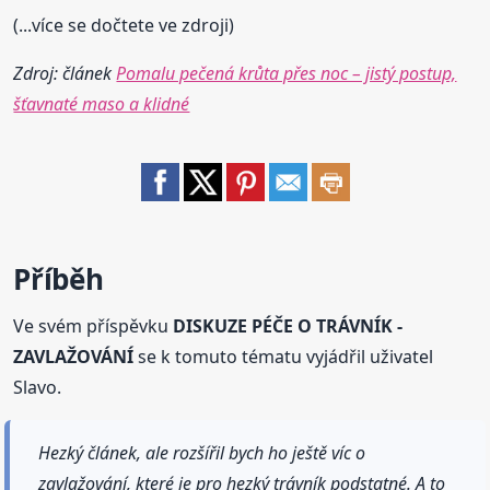
(...více se dočtete ve zdroji)
Zdroj: článek
Pomalu pečená krůta přes noc – jistý postup,
šťavnaté maso a klidné
Příběh
Ve svém příspěvku
DISKUZE PÉČE O TRÁVNÍK -
ZAVLAŽOVÁNÍ
se k tomuto tématu vyjádřil uživatel
Slavo.
Hezký článek, ale rozšířil bych ho ještě víc o
zavlažování, které je pro hezký trávník podstatné. A to