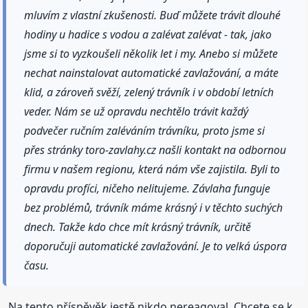
mluvím z vlastní zkušenosti. Buď můžete trávit dlouhé
hodiny u hadice s vodou a zalévat zalévat - tak, jako
jsme si to vyzkoušeli několik let i my. Anebo si můžete
nechat nainstalovat automatické zavlažování, a máte
klid, a zároveň svěží, zelený trávník i v období letních
veder. Nám se už opravdu nechtělo trávit každý
podvečer ručním zaléváním trávníku, proto jsme si
přes stránky toro-zavlahy.cz našli kontakt na odbornou
firmu v našem regionu, která nám vše zajistila. Byli to
opravdu profíci, ničeho nelitujeme. Závlaha funguje
bez problémů, trávník máme krásný i v těchto suchých
dnech. Takže kdo chce mít krásný trávník, určitě
doporučuji automatické zavlažování. Je to velká úspora
času.
Na tento příspěvěk jestě nikdo nereagoval. Chcete se k