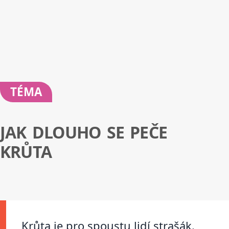
TÉMA
JAK DLOUHO SE PEČE
KRŮTA
Krůta je pro spoustu lidí strašák.