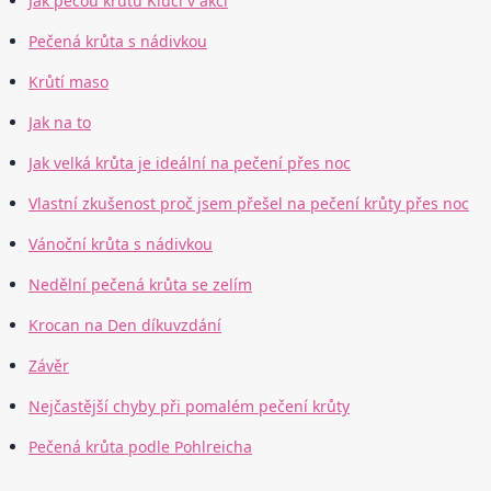
Jak pečou krůtu Kluci v akci
Pečená krůta s nádivkou
Krůtí maso
Jak na to
Jak velká krůta je ideální na pečení přes noc
Vlastní zkušenost proč jsem přešel na pečení krůty přes noc
Vánoční krůta s nádivkou
Nedělní pečená krůta se zelím
Krocan na Den díkuvzdání
Závěr
Nejčastější chyby při pomalém pečení krůty
Pečená krůta podle Pohlreicha