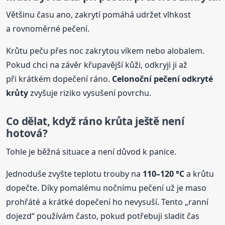
Většinu času ano, zakrytí pomáhá udržet vlhkost
a rovnoměrné pečení.
Krůtu peču přes noc zakrytou víkem nebo alobalem.
Pokud chci na závěr křupavější kůži, odkryji ji až
při krátkém dopečení ráno.
Celonoční pečení odkryté
krůty
zvyšuje riziko vysušení povrchu.
Co dělat, když ráno
krůta
ještě není
hotová?
Tohle je běžná situace a není důvod k panice.
Jednoduše zvyšte teplotu trouby na
110–120 °C
a krůtu
dopečte. Díky pomalému nočnímu pečení už je maso
prohřáté a krátké dopečení ho nevysuší. Tento „ranní
dojezd“ používám často, pokud potřebuji sladit čas