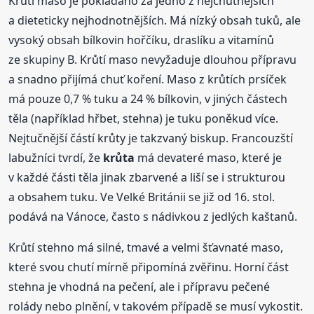
Krůtí maso je pokládáno za jedno z nejchutnějších
a dieteticky nejhodnotnějších. Má nízký obsah tuků, ale
vysoký obsah bílkovin hořčíku, draslíku a vitamínů
ze skupiny B. Krůtí maso nevyžaduje dlouhou přípravu
a snadno přijímá chuť koření. Maso z krůtích prsíček
má pouze 0,7 % tuku a 24 % bílkovin, v jiných částech
těla (například hřbet, stehna) je tuku poněkud více.
Nejtučnější částí krůty je takzvaný biskup. Francouzští
labužníci tvrdí, že
krůta
má devateré maso, které je
v každé části těla jinak zbarvené a liší se i strukturou
a obsahem tuku. Ve Velké Británii se již od 16. stol.
podává na Vánoce, často s nádivkou z jedlých kaštanů.
Krůtí stehno má silné, tmavé a velmi šťavnaté maso,
které svou chutí mírně připomíná zvěřinu. Horní část
stehna je vhodná na pečení, ale i přípravu pečené
rolády nebo plnění, v takovém případě se musí vykostit.