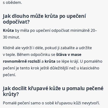
s obědem.
Jak dlouho
může
krůta
po upečení
odpočívat?
Krůta
by měla po upečení odpočívat minimálně 20–
30 minut.
Klidně ale vydrží i déle, pokud ji zabalíte a udržíte
v teple. Během odpočinku se
šťáva v mase
rovnoměrně rozloží
a
krůta
se lépe krájí. U pomalého
pečení je tento krok ještě důležitější než u klasického
pečení.
Jak docílit křupavé kůže u pomalu pečené
krůty?
Pomalé pečení samo o sobě křupavou kůži nevytvoří.