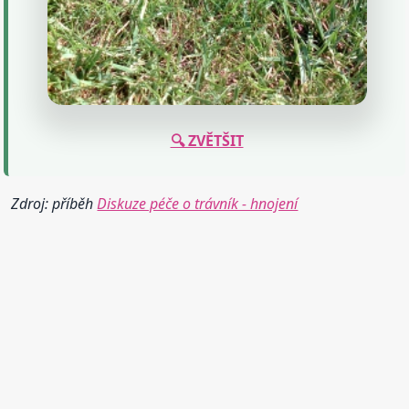
🔍 ZVĚTŠIT
Zdroj: příběh
Diskuze péče o trávník - hnojení