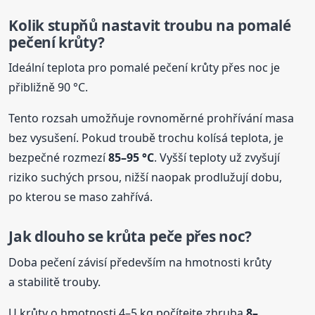
Kolik stupňů nastavit troubu na pomalé
pečení krůty?
Ideální teplota pro pomalé pečení krůty přes noc je
přibližně 90 °C.
Tento rozsah umožňuje rovnoměrné prohřívání masa
bez vysušení. Pokud troubě trochu kolísá teplota, je
bezpečné rozmezí
85–95 °C
. Vyšší teploty už zvyšují
riziko suchých prsou, nižší naopak prodlužují dobu,
po kterou se maso zahřívá.
Jak dlouho
se
krůta
peče přes noc?
Doba pečení závisí především na hmotnosti krůty
a stabilitě trouby.
U krůty o hmotnosti 4–5 kg počítejte zhruba
8–