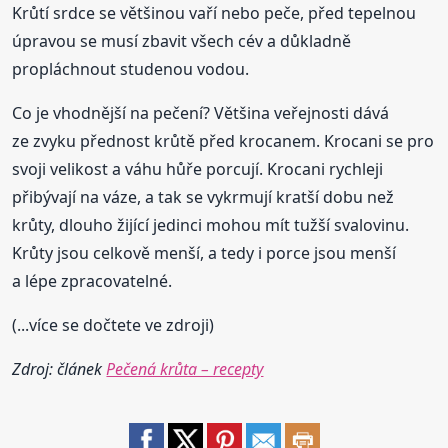
Krůtí srdce se většinou vaří nebo peče, před tepelnou
úpravou se musí zbavit všech cév a důkladně
propláchnout studenou vodou.
Co je vhodnější na pečení? Většina veřejnosti dává
ze zvyku přednost krůtě před krocanem. Krocani se pro
svoji velikost a váhu hůře porcují. Krocani rychleji
přibývají na váze, a tak se vykrmují kratší dobu než
krůty, dlouho žijící jedinci mohou mít tužší svalovinu.
Krůty jsou celkově menší, a tedy i porce jsou menší
a lépe zpracovatelné.
(...více se dočtete ve zdroji)
Zdroj: článek
Pečená krůta – recepty