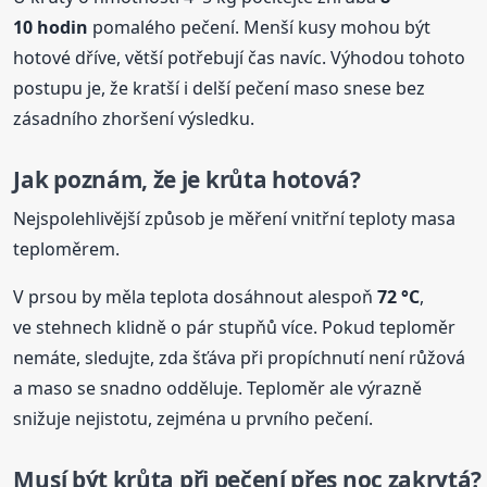
10 hodin
pomalého pečení. Menší kusy mohou být
hotové dříve, větší potřebují čas navíc. Výhodou tohoto
postupu je, že kratší i delší pečení maso snese bez
zásadního zhoršení výsledku.
Jak poznám, že je
krůta
hotová?
Nejspolehlivější způsob je měření vnitřní teploty masa
teploměrem.
V prsou by měla teplota dosáhnout alespoň
72 °C
,
ve stehnech klidně o pár stupňů více. Pokud teploměr
nemáte, sledujte, zda šťáva při propíchnutí není růžová
a maso se snadno odděluje. Teploměr ale výrazně
snižuje nejistotu, zejména u prvního pečení.
Musí být
krůta
při pečení přes noc zakrytá?