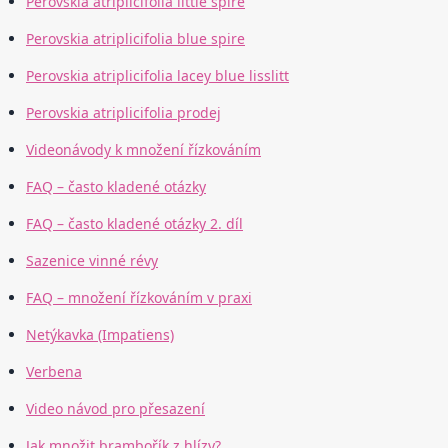
Perovskia atriplicifolia little spire
Perovskia atriplicifolia blue spire
Perovskia atriplicifolia lacey blue lisslitt
Perovskia atriplicifolia prodej
Videonávody k množení řízkováním
FAQ – často kladené otázky
FAQ – často kladené otázky 2. díl
Sazenice vinné révy
FAQ – množení řízkováním v praxi
Netýkavka (Impatiens)
Verbena
Video návod pro přesazení
Jak množit brambořík z hlízy?