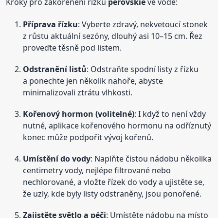
Kroky pro zakořenění řízků
perovskie
ve vodě:
Příprava řízku
: Vyberte zdravý, nekvetoucí stonek
z růstu aktuální sezóny, dlouhý asi 10–15 cm. Řez
proveďte těsně pod listem.
Odstranění listů
: Odstraňte spodní listy z řízku
a ponechte jen několik nahoře, abyste
minimalizovali ztrátu vlhkosti.
Kořenový hormon (volitelné)
: I když to není vždy
nutné, aplikace kořenového hormonu na odříznutý
konec může podpořit vývoj kořenů.
Umístění do vody
: Naplňte čistou nádobu několika
centimetry vody, nejlépe filtrované nebo
nechlorované, a vložte řízek do vody a ujistěte se,
že uzly, kde byly listy odstraněny, jsou ponořené.
Zajistěte světlo a péči
: Umístěte nádobu na místo