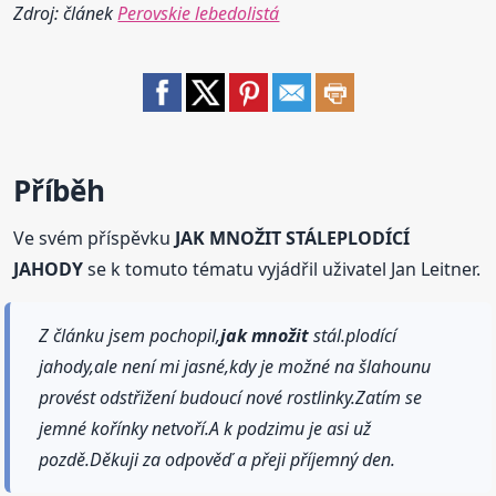
Zdroj: článek
Perovskie lebedolistá
Příběh
Ve svém příspěvku
JAK MNOŽIT STÁLEPLODÍCÍ
JAHODY
se k tomuto tématu vyjádřil uživatel Jan Leitner.
Z článku jsem pochopil,
jak množit
stál.plodící
jahody,ale není mi jasné,kdy je možné na šlahounu
provést odstřižení budoucí nové rostlinky.Zatím se
jemné kořínky netvoří.A k podzimu je asi už
pozdě.Děkuji za odpověď a přeji příjemný den.