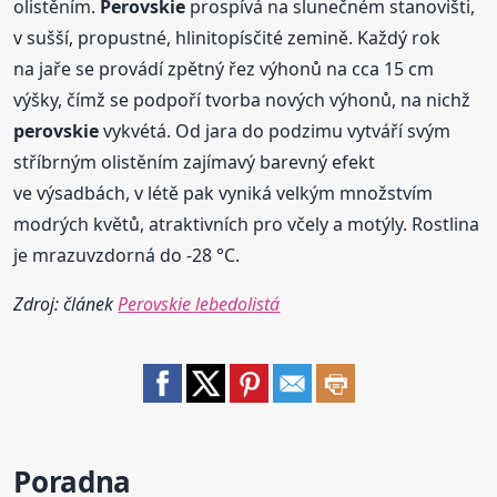
olistěním.
Perovskie
prospívá na slunečném stanovišti,
v sušší, propustné, hlinitopísčité zemině. Každý rok
na jaře se provádí zpětný řez výhonů na cca 15 cm
výšky, čímž se podpoří tvorba nových výhonů, na nichž
perovskie
vykvétá. Od jara do podzimu vytváří svým
stříbrným olistěním zajímavý barevný efekt
ve výsadbách, v létě pak vyniká velkým množstvím
modrých květů, atraktivních pro včely a motýly. Rostlina
je mrazuvzdorná do -28 °C.
Zdroj: článek
Perovskie lebedolistá
Poradna