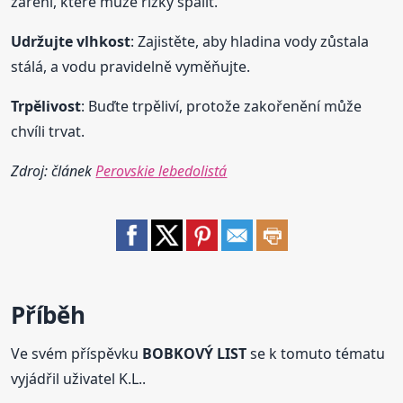
záření, které může řízky spálit.
Udržujte vlhkost
: Zajistěte, aby hladina vody zůstala
stálá, a vodu pravidelně vyměňujte.
Trpělivost
: Buďte trpěliví, protože zakořenění může
chvíli trvat.
Zdroj: článek
Perovskie lebedolistá
Příběh
Ve svém příspěvku
BOBKOVÝ LIST
se k tomuto tématu
vyjádřil uživatel K.L..