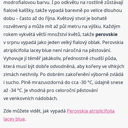
modrofialovou barvu. I po odkvětu na rostlině zůstávají
fialové kalíšky, takže vypadá barevně po velice dlouhou
dobu – často až do října. Květový stvol je bohatě
rozvětvený a může mít až půl metru na výšku. Každým
rokem vykvétá větší množství květů, takže
perovskie
v srpnu vypadá jako jeden velký fialový oblak. Perovskia
atriplicifolia lacey blue není náročná na pěstování.
Vyhovuje jí téměř jakákoliv, přednostně chudší půda,
která musí být dobře odvodněná, aby kořeny ve vlhkých
zimách neshnily. Po dobrém zakořenění výborně zvládá
i sucho. Plně mrazuvzdorná do cca -30 °C, údajně snese
až -34 °C. Je vhodná pro celoroční pěstování
ve venkovních nádobách.
Zde můžete vidět, jak vypadá
Perovskia atriplicifolia
lacey blue
.