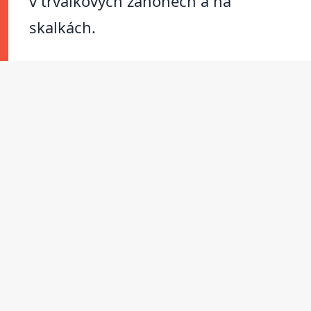
v trvalkových záhonech a na
skalkách.