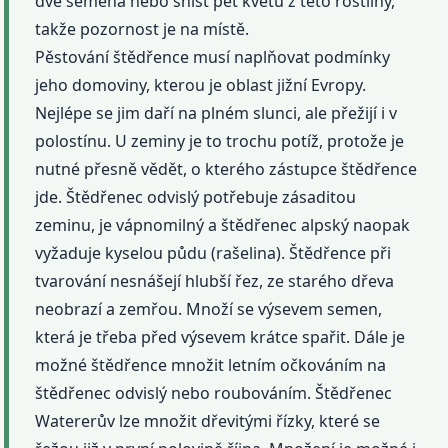
dvě semena nebo sníst pět květů z této rostliny,
takže pozornost je na místě.
Pěstování štědřence musí naplňovat podmínky
jeho domoviny, kterou je oblast jižní Evropy.
Nejlépe se jim daří na plném slunci, ale přežijí i v
polostínu. U zeminy je to trochu potíž, protože je
nutné přesně vědět, o kterého zástupce štědřence
jde. Štědřenec odvislý potřebuje zásaditou
zeminu, je vápnomilný a štědřenec alpský naopak
vyžaduje kyselou půdu (rašelina). Štědřence při
tvarování nesnášejí hlubší řez, ze starého dřeva
neobrazí a zemřou. Množí se výsevem semen,
která je třeba před výsevem krátce spařit. Dále je
možné štědřence množit letním očkováním na
štědřenec odvislý nebo roubováním. Štědřenec
Watererův lze množit dřevitými řízky, které se