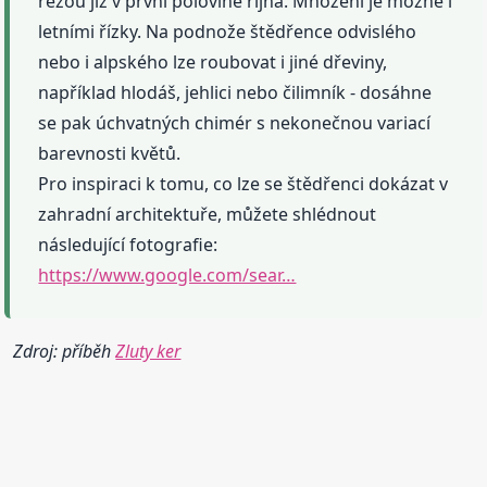
řežou již v první polovině října. Množení je možné i
letními řízky. Na podnože štědřence odvislého
nebo i alpského lze roubovat i jiné dřeviny,
například hlodáš, jehlici nebo čilimník - dosáhne
se pak úchvatných chimér s nekonečnou variací
barevnosti květů.
Pro inspiraci k tomu, co lze se štědřenci dokázat v
zahradní architektuře, můžete shlédnout
následující fotografie:
https://www.google.com/sear…
Zdroj: příběh
Zluty ker