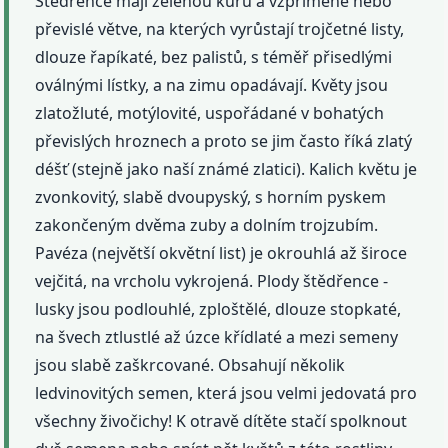
Štědřence mají zelenou kůru a vzpřímené nebo
převislé větve, na kterých vyrůstají trojčetné listy,
dlouze řapíkaté, bez palistů, s téměř přisedlými
oválnými lístky, a na zimu opadávají. Květy jsou
zlatožluté, motýlovité, uspořádané v bohatých
převislých hroznech a proto se jim často říká zlatý
déšť (stejně jako naší známé zlatici). Kalich květu je
zvonkovitý, slabě dvoupyský, s horním pyskem
zakončeným dvěma zuby a dolním trojzubím.
Pavéza (největší okvětní list) je okrouhlá až široce
vejčitá, na vrcholu vykrojená. Plody štědřence -
lusky jsou podlouhlé, zploštělé, dlouze stopkaté,
na švech ztlustlé až úzce křídlaté a mezi semeny
jsou slabě zaškrcované. Obsahují několik
ledvinovitých semen, která jsou velmi jedovatá pro
všechny živočichy! K otravě dítěte stačí spolknout