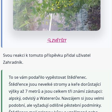
🔍 ZVĚTŠIT
Svou reakci k tomuto příspěvku přidal uživatel
Zahradník.
To se vám podařilo vypěstovat štědřenec.
Štědřence jsou nevelké stromy a keře dorůstající
výšky až 7 metrů a jsou celkem tři známí zástupci:
alpský, odvislý a Watererův. Navzájem si jsou velmi
podobní, ale vyžadují odlišné pěstební podmínky.