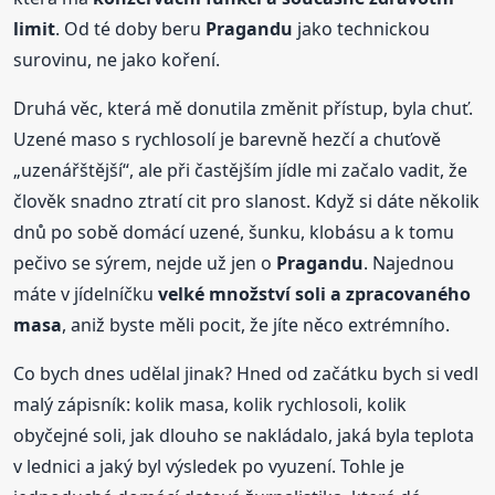
limit
. Od té doby beru
Pragandu
jako technickou
surovinu, ne jako koření.
Druhá věc, která mě donutila změnit přístup, byla chuť.
Uzené maso s rychlosolí je barevně hezčí a chuťově
„uzenářštější“, ale při častějším jídle mi začalo vadit, že
člověk snadno ztratí cit pro slanost. Když si dáte několik
dnů po sobě domácí uzené, šunku, klobásu a k tomu
pečivo se sýrem, nejde už jen o
Pragandu
. Najednou
máte v jídelníčku
velké množství soli a zpracovaného
masa
, aniž byste měli pocit, že jíte něco extrémního.
Co bych dnes udělal jinak? Hned od začátku bych si vedl
malý zápisník: kolik masa, kolik rychlosoli, kolik
obyčejné soli, jak dlouho se nakládalo, jaká byla teplota
v lednici a jaký byl výsledek po vyuzení. Tohle je