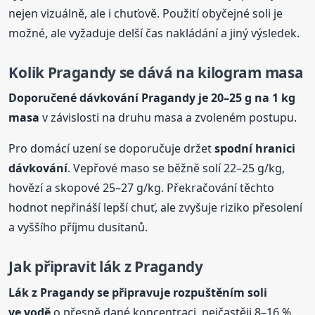
nejen vizuálně, ale i chuťově. Použití obyčejné soli je
možné, ale vyžaduje delší čas nakládání a jiný výsledek.
Kolik Pragandy se dává na kilogram masa
Doporučené dávkování Pragandy je 20–25 g na 1 kg
masa
v závislosti na druhu masa a zvoleném postupu.
Pro domácí uzení se doporučuje držet
spodní hranici
dávkování
. Vepřové maso se běžně solí 22–25 g/kg,
hovězí a skopové 25–27 g/kg. Překračování těchto
hodnot nepřináší lepší chuť, ale zvyšuje riziko přesolení
a vyššího příjmu dusitanů.
Jak připravit lák z Pragandy
Lák z Pragandy se připravuje rozpuštěním soli
ve vodě
o přesně dané koncentraci, nejčastěji 8–16 %.