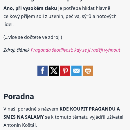
Ano, při vysokém tlaku
je potřeba hlídat hlavně
celkový příjem soli z uzenin, pečiva, sýrů a hotových
jídel.
(...více se dočtete ve zdroji)
Zdroj: článek
Praganda škodlivost: kdy se jí raději vyhnout
Poradna
V naší poradně s názvem
KDE KOUPIT PRAGANDU A
SMES NA SALAMY
se k tomuto tématu vyjádřil uživatel
Antonín Koštál.