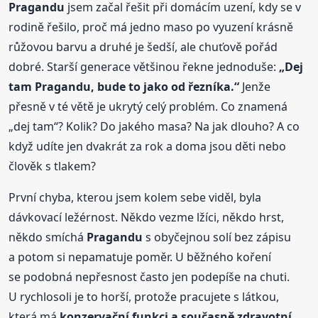
Pragandu
jsem začal řešit při domácím uzení, kdy se v
rodině řešilo, proč má jedno maso po vyuzení krásně
růžovou barvu a druhé je šedší, ale chuťově pořád
dobré. Starší generace většinou řekne jednoduše:
„Dej
tam
Pragandu
, bude to jako od řezníka.“
Jenže
přesně v té větě je ukrytý celý problém. Co znamená
„dej tam“? Kolik? Do jakého masa? Na jak dlouho? A co
když udíte jen dvakrát za rok a doma jsou děti nebo
člověk s tlakem?
První chyba, kterou jsem kolem sebe viděl, byla
dávkovací ležérnost. Někdo vezme lžíci, někdo hrst,
někdo smíchá
Pragandu
s obyčejnou solí bez zápisu
a potom si nepamatuje poměr. U běžného koření
se podobná nepřesnost často jen podepíše na chuti.
U rychlosoli je to horší, protože pracujete s látkou,
která má
konzervační funkci a současně zdravotní