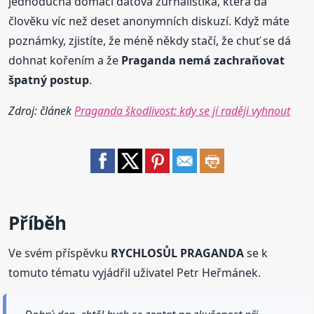
jednoduchá domácí datová žurnalistika, která dá
člověku víc než deset anonymních diskuzí. Když máte
poznámky, zjistíte, že méně někdy stačí, že chuť se dá
dohnat kořením a že
Praganda nemá zachraňovat
špatný postup
.
Zdroj: článek
Praganda škodlivost: kdy se jí raději vyhnout
Příběh
Ve svém příspěvku
RYCHLOSŮL PRAGANDA
se k
tomuto tématu vyjádřil uživatel Petr Heřmánek.