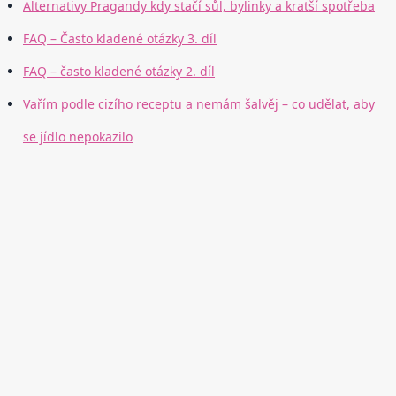
Alternativy Pragandy kdy stačí sůl, bylinky a kratší spotřeba
FAQ – Často kladené otázky 3. díl
FAQ – často kladené otázky 2. díl
Vařím podle cizího receptu a nemám šalvěj – co udělat, aby
se jídlo nepokazilo