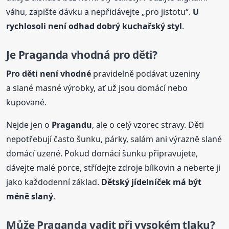
váhu, zapište dávku a nepřidávejte „pro jistotu“.
U
rychlosoli není odhad dobrý kuchařský styl
.
Je Praganda vhodná pro děti?
Pro děti není vhodné
pravidelně podávat uzeniny
a slané masné výrobky, ať už jsou domácí nebo
kupované.
Nejde jen o
Pragandu
, ale o celý vzorec stravy. Děti
nepotřebují často šunku, párky, salám ani výrazně slané
domácí uzené. Pokud domácí šunku připravujete,
dávejte malé porce, střídejte zdroje bílkovin a neberte ji
jako každodenní základ.
Dětský jídelníček má být
méně slaný
.
Může Praganda vadit při vysokém tlaku?