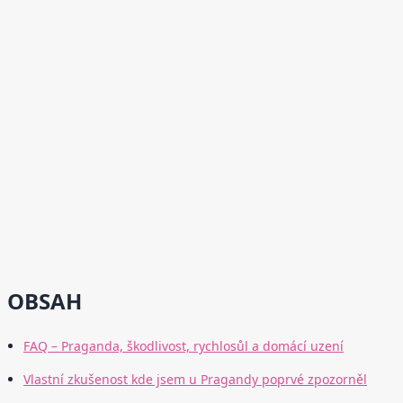
OBSAH
FAQ – Praganda, škodlivost, rychlosůl a domácí uzení
Vlastní zkušenost kde jsem u Pragandy poprvé zpozorněl