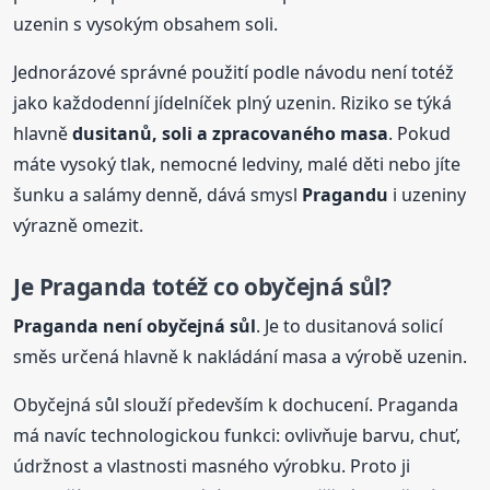
uzenin s vysokým obsahem soli.
Jednorázové správné použití podle návodu není totéž
jako každodenní jídelníček plný uzenin. Riziko se týká
hlavně
dusitanů, soli a zpracovaného masa
. Pokud
máte vysoký tlak, nemocné ledviny, malé děti nebo jíte
šunku a salámy denně, dává smysl
Pragandu
i uzeniny
výrazně omezit.
Je Praganda totéž co obyčejná sůl?
Praganda není obyčejná sůl
. Je to dusitanová solicí
směs určená hlavně k nakládání masa a výrobě uzenin.
Obyčejná sůl slouží především k dochucení. Praganda
má navíc technologickou funkci: ovlivňuje barvu, chuť,
údržnost a vlastnosti masného výrobku. Proto ji