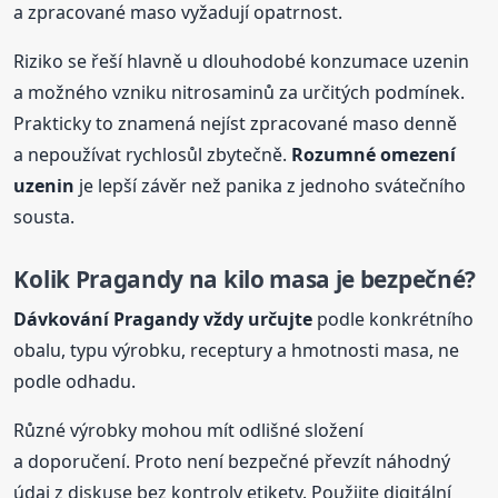
a zpracované maso vyžadují opatrnost.
Riziko se řeší hlavně u dlouhodobé konzumace uzenin
a možného vzniku nitrosaminů za určitých podmínek.
Prakticky to znamená nejíst zpracované maso denně
a nepoužívat rychlosůl zbytečně.
Rozumné omezení
uzenin
je lepší závěr než panika z jednoho svátečního
sousta.
Kolik Pragandy na kilo masa je bezpečné?
Dávkování Pragandy vždy určujte
podle konkrétního
obalu, typu výrobku, receptury a hmotnosti masa, ne
podle odhadu.
Různé výrobky mohou mít odlišné složení
a doporučení. Proto není bezpečné převzít náhodný
údaj z diskuse bez kontroly etikety. Použijte digitální