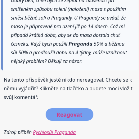
Dobrý den, chtěl bych se zeptat na zkušenost při
smíšeném způsobu solení (naložení) masa s použitím
směsi běžné soli a Pragandy. U Pragandy se uvádí, že
maso je připravené pro uzení již po 14 dnech. Což mi
připadá krátká doba, aby se do masa dostala chuť
česneku. Když bych použili
Pragandu
50% a běžnou
sůl 50% a prodloužil dobu na 4 týdny, může vzniknout
nějaký problém? Děkuji za názor.
Na tento příspěvěk jestě nikdo nereagoval. Chcete se k
němu vyjádřit? Klikněte na tlačítko a budete moci vložit
svůj komentář.
Reagovat
Zdroj: příběh
Rychlosůl Praganda