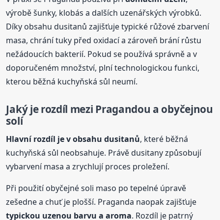
výrobě šunky, klobás a dalších uzenářských výrobků.
Díky obsahu dusitanů zajišťuje typické růžové zbarvení
masa, chrání tuky před oxidací a zároveň brání růstu
nežádoucích bakterií. Pokud se používá správně a v
doporučeném množství, plní technologickou funkci,
kterou běžná kuchyňská sůl neumí.
Jaký je rozdíl mezi Pragandou a obyčejnou
solí
Hlavní rozdíl je v obsahu dusitanů
, které běžná
kuchyňská sůl neobsahuje. Právě dusitany způsobují
vybarvení masa a zrychlují proces proležení.
Při použití obyčejné soli maso po tepelné úpravě
zešedne a chuť je plošší. Praganda naopak zajišťuje
typickou uzenou barvu a aroma
. Rozdíl je patrný