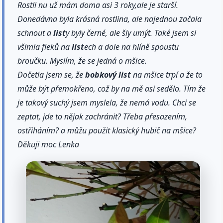
Rostli nu už mám doma asi 3 roky,ale je starší.
Donedávna byla krásná rostlina, ale najednou začala
schnout a
list
y byly černé, ale šly umýt. Také jsem si
všimla fleků na
list
ech a dole na hlíně spoustu
broučku. Myslím, že se jedná o mšice.
Dočetla jsem se, že
bobkový
list
na mšice trpí a že to
může být přemokřeno, což by na mě asi sedělo. Tím že
je takový suchý jsem myslela, že nemá vodu. Chci se
zeptat, jde to nějak zachránit? Třeba přesazením,
ostřiháním? a můžu použit klasický hubič na mšice?
Děkuji moc Lenka