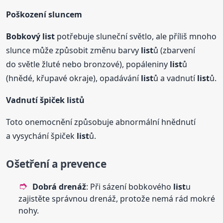
Poškození sluncem
Bobkový
list
potřebuje sluneční světlo, ale příliš mnoho
slunce může způsobit změnu barvy
list
ů (zbarvení
do světle žluté nebo bronzové), popáleniny
list
ů
(hnědé, křupavé okraje), opadávání
list
ů a vadnutí
list
ů.
Vadnutí špiček
list
ů
Toto onemocnění způsobuje abnormální hnědnutí
a vysychání špiček
list
ů.
Ošetření a prevence
Dobrá drenáž
: Při sázení bobkového
list
u
zajistěte správnou drenáž, protože nemá rád mokré
nohy.