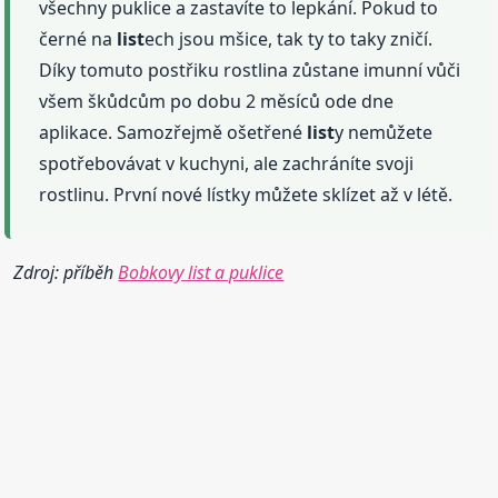
všechny puklice a zastavíte to lepkání. Pokud to
černé na
list
ech jsou mšice, tak ty to taky zničí.
Díky tomuto postřiku rostlina zůstane imunní vůči
všem škůdcům po dobu 2 měsíců ode dne
aplikace. Samozřejmě ošetřené
list
y nemůžete
spotřebovávat v kuchyni, ale zachráníte svoji
rostlinu. První nové lístky můžete sklízet až v létě.
Zdroj: příběh
Bobkovy list a puklice