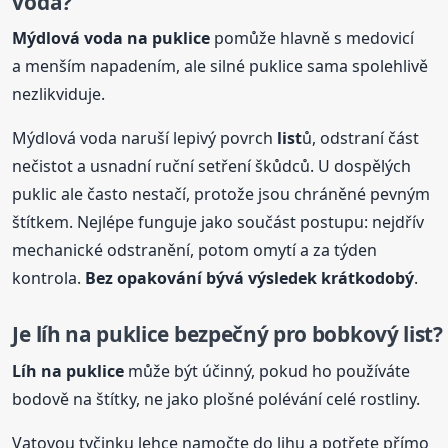
voda?
Mýdlová voda na puklice
pomůže hlavně s medovicí
a menším napadením, ale silné puklice sama spolehlivě
nezlikviduje.
Mýdlová voda naruší lepivý povrch
list
ů, odstraní část
nečistot a usnadní ruční setření škůdců. U dospělých
puklic ale často nestačí, protože jsou chráněné pevným
štítkem. Nejlépe funguje jako součást postupu: nejdřív
mechanické odstranění, potom omytí a za týden
kontrola.
Bez opakování bývá výsledek krátkodobý
.
Je líh na puklice bezpečný pro
bobkový
list
?
Líh na puklice
může být účinný, pokud ho používáte
bodově na štítky, ne jako plošné polévání celé rostliny.
Vatovou tyčinku lehce namočte do lihu a potřete přímo