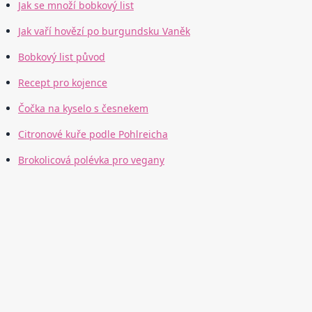
Jak se množí bobkový list
Jak vaří hovězí po burgundsku Vaněk
Bobkový list původ
Recept pro kojence
Čočka na kyselo s česnekem
Citronové kuře podle Pohlreicha
Brokolicová polévka pro vegany