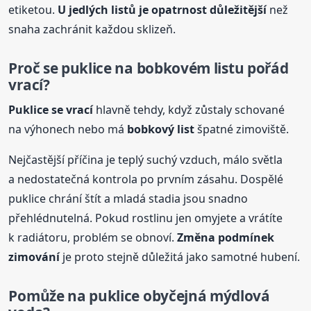
etiketou.
U jedlých
list
ů je opatrnost důležitější
než
snaha zachránit každou sklizeň.
Proč se puklice na bobkovém
list
u pořád
vrací?
Puklice se vrací
hlavně tehdy, když zůstaly schované
na výhonech nebo má
bobkový
list
špatné zimoviště.
Nejčastější příčina je teplý suchý vzduch, málo světla
a nedostatečná kontrola po prvním zásahu. Dospělé
puklice chrání štít a mladá stadia jsou snadno
přehlédnutelná. Pokud rostlinu jen omyjete a vrátíte
k radiátoru, problém se obnoví.
Změna podmínek
zimování
je proto stejně důležitá jako samotné hubení.
Pomůže na puklice obyčejná mýdlová