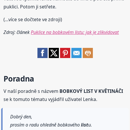
puklici. Potom ji setřete.
(...více se dočtete ve zdroji)
Zdroj: článek
Puklice na bobkovém listu: jak je zlikvidovat
Poradna
V naší poradně s názvem
BOBKOVÝ LIST V KVĚTINÁČI
se k tomuto tématu vyjádřil uživatel Lenka.
Dobrý den,
prosím o radu ohledně bobkového
list
u.