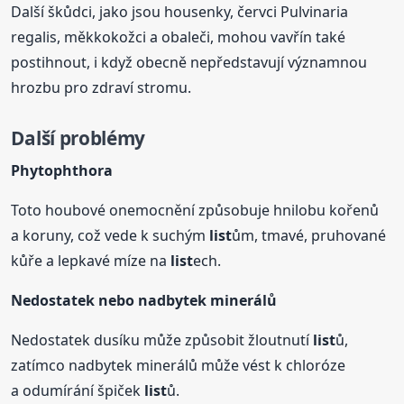
Další škůdci, jako jsou housenky, červci Pulvinaria
regalis, měkkokožci a obaleči, mohou vavřín také
postihnout, i když obecně nepředstavují významnou
hrozbu pro zdraví stromu.
Další problémy
Phytophthora
Toto houbové onemocnění způsobuje hnilobu kořenů
a koruny, což vede k suchým
list
ům, tmavé, pruhované
kůře a lepkavé míze na
list
ech.
Nedostatek nebo nadbytek minerálů
Nedostatek dusíku může způsobit žloutnutí
list
ů,
zatímco nadbytek minerálů může vést k chloróze
a odumírání špiček
list
ů.