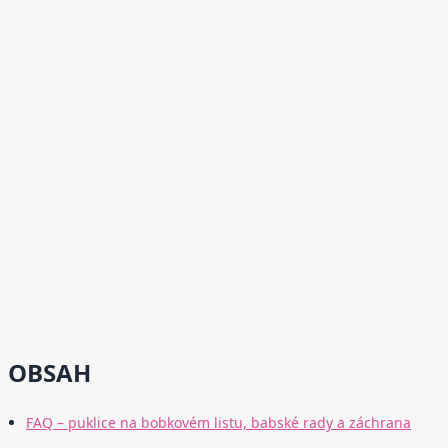
OBSAH
FAQ – puklice na bobkovém listu, babské rady a záchrana