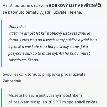
V naší poradně s názvem
BOBKOVÝ LIST V KVĚTINÁČI
se k tomuto tématu vyjádřil uživatel Helena.
Dobrý den.
Vlastním asi pět let keř
bobkový
list
.Přes zimu je
doma. Letos jsou na
list
ech samý puklice a ještě jsou
lepkavé a vně keře jsou
list
y a stvoly černé. Jako
posypané sazí.Co to může být. Asi ho budu muset
zlikvidovat. Škoda.
Svou reakci k tomuto příspěvku přidal uživatel
Zahradník.
Můžete ho zachránit včasným postřikem
přípravkem Mospilan 20 SP. Tím spolehlivě zničíte