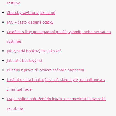
rostliny
Choroby vavřínu a jak na ně
FAQ – často kladené otázky
Co dělat s listy po napadení použít, vyhodit, nebo nechat na
rostlině?
Jak vypadá bobkový list jako keř
Jak sušit bobkový list
Příběhy z praxe tři typické scénáře napadení
Lokální realita bobkový list v českém bytě, na balkoně a v
zimní zahradě
FAQ – online nahlížení do katastru nemovitostí Slovenská
republika