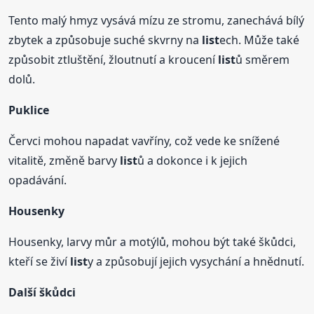
Tento malý hmyz vysává mízu ze stromu, zanechává bílý
zbytek a způsobuje suché skvrny na
list
ech. Může také
způsobit ztluštění, žloutnutí a kroucení
list
ů směrem
dolů.
Puklice
Červci mohou napadat vavříny, což vede ke snížené
vitalitě, změně barvy
list
ů a dokonce i k jejich
opadávání.
Housenky
Housenky, larvy můr a motýlů, mohou být také škůdci,
kteří se živí
list
y a způsobují jejich vysychání a hnědnutí.
Další škůdci