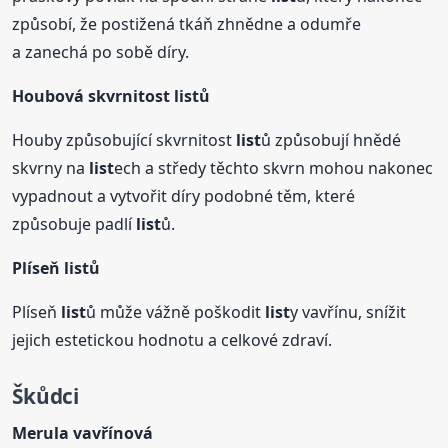
způsobí, že postižená tkáň zhnědne a odumře
a zanechá po sobě díry.
Houbová skvrnitost
list
ů
Houby způsobující skvrnitost
list
ů způsobují hnědé
skvrny na
list
ech a středy těchto skvrn mohou nakonec
vypadnout a vytvořit díry podobné těm, které
způsobuje padlí
list
ů.
Plíseň
list
ů
Plíseň
list
ů může vážně poškodit
list
y vavřínu, snížit
jejich estetickou hodnotu a celkové zdraví.
Škůdci
Merula vavřínová