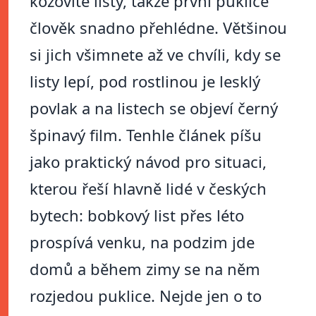
kožovité listy, takže první puklice
člověk snadno přehlédne. Většinou
si jich všimnete až ve chvíli, kdy se
listy lepí, pod rostlinou je lesklý
povlak a na listech se objeví černý
špinavý film. Tenhle článek píšu
jako praktický návod pro situaci,
kterou řeší hlavně lidé v českých
bytech: bobkový list přes léto
prospívá venku, na podzim jde
domů a během zimy se na něm
rozjedou puklice. Nejde jen o to