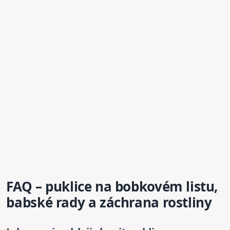
FAQ – puklice na bobkovém
list
u,
babské rady a záchrana rostliny