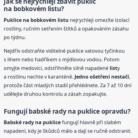
Jak se nejrychleji zbavit puklic
na bobkovém
list
u?
Puklice na bobkovém
list
u
nejrychleji omezíte izolací
rostliny, ručním setřením štítků a opakováním zásahu
po týdnu.
Nejdřív odstraňte viditelné puklice vatovou tyčinkou
s lihem nebo hadříkem s mýdlovou vodou. Potom
omyjte medovici, odstřihněte silně napadené
list
y
a rostlinu nechte v karanténě.
Jedno ošetření nestačí
,
protože část mladých stadií přehlédnete. Za 7 až 10 dní
udělejte druhou kontrolu a zásah zopakujte.
Fungují babské rady na puklice opravdu?
Babské rady na puklice
fungují hlavně při slabém
napadení, kdy je škůdců málo a dají se ručně odstranit.