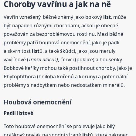
Choroby vavřínu a jak na ně
Vavřín vznešený, běžně známý jako bokový
list
, může
být napaden různými chorobami, ačkoli je obecně
považován za bezproblémovou rostlinu. Mezi běžné
problémy patří houbová onemocnění, jako je padlí
a skvrnitost
list
ů, a také škůdci, jako jsou meruly
vavřínové (
Trioza alacris)
, červci (puklice) a housenky.
Bobkové keříky mohou také postihnout choroby, jako je
Phytophthora (hniloba kořenů a koruny) a potenciální
problémy s nadbytkem nebo nedostatkem minerálů.
Houbová onemocnění
Padlí
list
ové
Toto houbové onemocnění se projevuje jako bílý
práškový povlak na spodní straně
list
ů, který nakonec