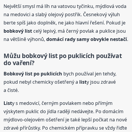
Největší smysl má líh na vatovou tyčinku, mýdlová voda
na medovici a slabý olejový postřik. Česnekový výluh
berte spíš jako doplněk, ne jako hlavní řešení. Pokud je
bobkový
list
celý lepivý, má černý povlak a puklice jsou
na většině výhonů,
domácí rady samy obvykle nestačí
.
Můžu
bobkový
list
po puklicích používat
do vaření?
Bobkový
list
po puklicích
bych používal jen tehdy,
pokud nebyl chemicky ošetřený a
list
y jsou zdravé
a čisté.
List
y s medovicí, černým povlakem nebo přímým
výskytem puklic do jídla raději nedávejte. Po domácím
mýdlovo-olejovém ošetření je také lepší počkat na nové
zdravé přírůstky. Po chemickém přípravku se vždy řiďte