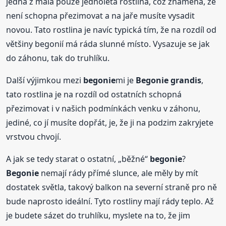
jedna z mála pouze jednoletá rostlina, což znamená, že
není schopna přezimovat a na jaře musíte vysadit
novou. Tato rostlina je navíc typická tím, že na rozdíl od
většiny begonií má ráda slunné místo. Vysazuje se jak
do záhonu, tak do truhlíku.
Další výjimkou mezi
begonie
mi je
Begonie
grandis
,
tato rostlina je na rozdíl od ostatních schopná
přezimovat i v našich podmínkách venku v záhonu,
jediné, co jí musíte dopřát, je, že ji na podzim zakryjete
vrstvou chvojí.
A jak se tedy starat o ostatní, „běžné“
begonie
?
Begonie
nemají rády přímé slunce, ale měly by mít
dostatek světla, takový balkon na severní straně pro ně
bude naprosto ideální. Tyto rostliny mají rády teplo. Až
je budete sázet do truhlíku, myslete na to, že jim