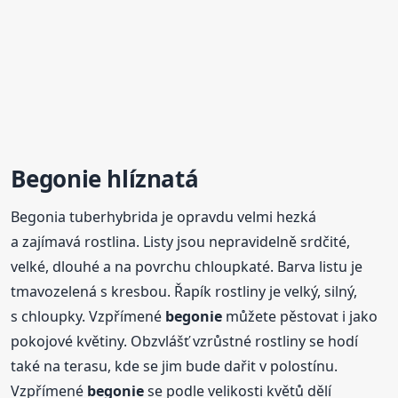
Begonie
hlíznatá
Begonia tuberhybrida je opravdu velmi hezká
a zajímavá rostlina. Listy jsou nepravidelně srdčité,
velké, dlouhé a na povrchu chloupkaté. Barva listu je
tmavozelená s kresbou. Řapík rostliny je velký, silný,
s chloupky. Vzpřímené
begonie
můžete pěstovat i jako
pokojové květiny. Obzvlášť vzrůstné rostliny se hodí
také na terasu, kde se jim bude dařit v polostínu.
Vzpřímené
begonie
se podle velikosti květů dělí