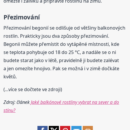
omezte i zálivku a připravte rostlinu na zimu.
Přezimování
Přezimování begonií se odlišuje od většiny balkonových
rostlin. Prakticky jsou dva způsoby přezimování.
Begonii můžete přemístit do vytápěné místnosti, kde
se teplota pohybuje od 18 do 25 °C, a nadále se o ni
budete starat jako v létě, pravidelně ji budete zalévat
a jen omezíte hnojivo. Pak se možná i v zimě dočkáte
květů.
(...více se dočtete ve zdroji)
Zdroj: článek
Jaké balkónové rostliny vybrat na sever a do
stínu?