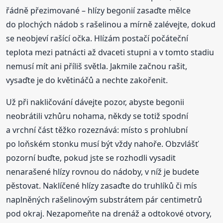
řádně přezimované – hlízy begonií zasaďte mělce
do plochých nádob s rašelinou a mírně zalévejte, dokud
se neobjeví rašící očka. Hlízám postačí počáteční
teplota mezi patnácti až dvaceti stupni a v tomto stadiu
nemusí mít ani příliš světla. Jakmile začnou rašit,
vysaďte je do květináčů a nechte zakořenit.
Už při nakličování dávejte pozor, abyste begonii
neobrátili vzhůru nohama, někdy se totiž spodní
a vrchní část těžko rozeznává: místo s prohlubní
po loňském stonku musí být vždy nahoře. Obzvlášť
pozorní buďte, pokud jste se rozhodli vysadit
nenarašené hlízy rovnou do nádoby, v níž je budete
pěstovat. Naklíčené hlízy zasaďte do truhlíků či mís
naplněných rašelinovým substrátem pár centimetrů
pod okraj. Nezapomeňte na drenáž a odtokové otvory,