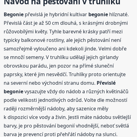
Návod na pěstování v truhlíku
Begonie
převislá je hybridní kultivar
begonie
hlíznaté.
Převislá část je až 50 cm dlouhá, s krásnými drobnými
růžovobílými květy. Tyhle barevné krásky patří mezi
typicky balkonové rostliny, ale jejich pěstování není
samozřejmě vyloučeno ani kdekoli jinde. Velmi dobře
se množí semeny. V truhlíku udělají jejich girlandy
obrovskou parádu, jen pozor na přímé sluneční
paprsky, které jim nesvědčí. Truhlíky proto orientujte
na severní nebo východní stranu domu.
Převislé
begonie
vysazujte vždy do nádob a různých květináčů
podle velikosti jednotlivých odrůd. Volte dle možností
raději rozměrnější nádoby, aby sazenice měly
k dispozici více vody a živin. Jestli máte nádobu světlejší
barvy, je pro pěstování begonií vhodnější, neboť světlá
barva je prevencí proti přehřátí nádoby na slunci.