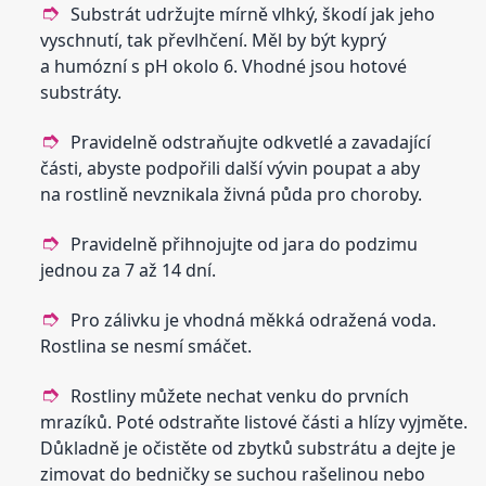
Substrát udržujte mírně vlhký, škodí jak jeho
vyschnutí, tak převlhčení. Měl by být kyprý
a humózní s pH okolo 6. Vhodné jsou hotové
substráty.
Pravidelně odstraňujte odkvetlé a zavadající
části, abyste podpořili další vývin poupat a aby
na rostlině nevznikala živná půda pro choroby.
Pravidelně přihnojujte od jara do podzimu
jednou za 7 až 14 dní.
Pro zálivku je vhodná měkká odražená voda.
Rostlina se nesmí smáčet.
Rostliny můžete nechat venku do prvních
mrazíků. Poté odstraňte listové části a hlízy vyjměte.
Důkladně je očistěte od zbytků substrátu a dejte je
zimovat do bedničky se suchou rašelinou nebo