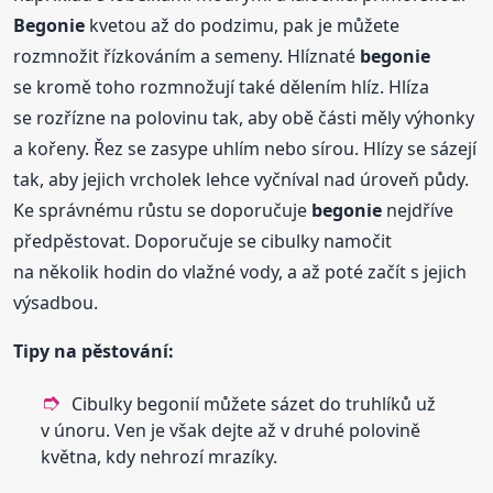
Begonie
kvetou až do podzimu, pak je můžete
rozmnožit řízkováním a semeny. Hlíznaté
begonie
se kromě toho rozmnožují také dělením hlíz. Hlíza
se rozřízne na polovinu tak, aby obě části měly výhonky
a kořeny. Řez se zasype uhlím nebo sírou. Hlízy se sázejí
tak, aby jejich vrcholek lehce vyčníval nad úroveň půdy.
Ke správnému růstu se doporučuje
begonie
nejdříve
předpěstovat. Doporučuje se cibulky namočit
na několik hodin do vlažné vody, a až poté začít s jejich
výsadbou.
Tipy na pěstování:
Cibulky begonií můžete sázet do truhlíků už
v únoru. Ven je však dejte až v druhé polovině
května, kdy nehrozí mrazíky.