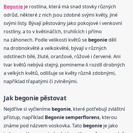
Begonie
je rostlina, která má snad stovky různých
odrůd, některé z nich jsou zdobné svými květy, jiné
svými listy. Bývají pěstovány jako pokojové i venkovní
rostliny, a to v květináčích, truhlících i přímo
na záhonech. Podle velikosti květů se
begonie
dělí
na drobnokvěté a velkokvěté, bývají v různých
odstínech bílé, žluté, oranžové, růžové i červené. Ani
tvar květů nebývá stejný, pomineme-li rozdíl drobných
a velkých květů, odlišuje se květy různě zdobnými,
například třapatými či zvlněnými.
Jak
begonie
pěstovat
Nejdříve si vyčleníme
begonie
, které potřebují zvláštní
přístup, například
Begonie
semperflorens
, kterou
známe pod názvem voskovka. Tato
begonie
je jako