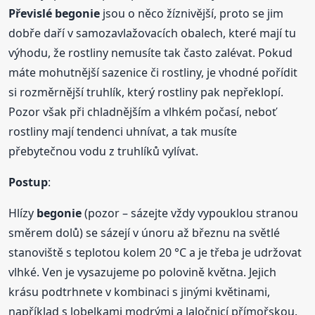
Převislé
begonie
jsou o něco žíznivější, proto se jim
dobře daří v samozavlažovacích obalech, které mají tu
výhodu, že rostliny nemusíte tak často zalévat. Pokud
máte mohutnější sazenice či rostliny, je vhodné pořídit
si rozměrnější truhlík, který rostliny pak nepřeklopí.
Pozor však při chladnějším a vlhkém počasí, neboť
rostliny mají tendenci uhnívat, a tak musíte
přebytečnou vodu z truhlíků vylívat.
Postup
:
Hlízy
begonie
(pozor – sázejte vždy vypouklou stranou
směrem dolů) se sázejí v únoru až březnu na světlé
stanoviště s teplotou kolem 20 °C a je třeba je udržovat
vlhké. Ven je vysazujeme po polovině května. Jejich
krásu podtrhnete v kombinaci s jinými květinami,
například s lobelkami modrými a laločnicí přímořskou.