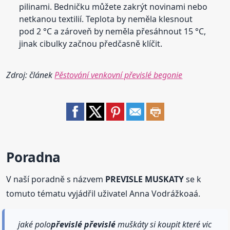
pilinami. Bedničku můžete zakrýt novinami nebo
netkanou textilií. Teplota by neměla klesnout
pod 2 °C a zároveň by neměla přesáhnout 15 °C,
jinak cibulky začnou předčasně klíčit.
Zdroj: článek
Pěstování venkovní převislé begonie
Poradna
V naší poradně s názvem
PREVISLE MUSKATY
se k
tomuto tématu vyjádřil uživatel Anna Vodrážkoaá.
jaké polo
převislé
převislé
muškáty si koupit které vic