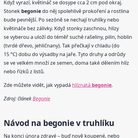
Když vyrazí, květináč se dosype cca 2 cm pod okraj.
Stonek
begonie
do něj spolehlivě prokoření a rostlina
bude pevnější. Po sezóně se nechají truhlíky nebo
květináče bez zálivky. Když stonky zaschnou, hlízy
se vyberou a uloží do téměř suché rašeliny, pilin, hoblin
(tvrdé dřevo, jehličnany). Tak přečkají v chladu (do
15 °C) dobu do výsadby na jaře. Tyto druhy a odrůdy
se ve velkém množí ze semen, doma také dělením hlíz
nebo řízků z listů.
Zde můžete vidět, jak vypadá
hlíznatá
begonie
.
Zdroj: článek
Begonie
Návod na
begonie
v truhlíku
Na konci února zdravé – buď nově koupené, nebo