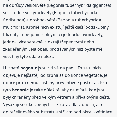
na odrůdy velkokvěté (Begonia tuberhybrida gigantea),
se středně velkými květy (Begonia tuberhybrida
floribunda) a drobnokvěté (Begonia tuberhybrida
multiflora). Kromě nich existují ještě další podskupiny
hlíznatých begonií: s plnými či jednoduchými květy,
jedno- i vícebarevné, s okraji třepenitými nebo
zkadeřenými. Na obalu prodávaných hlíz byste měli
všechny tyto údaje nalézt.
Hlíznaté
begonie
jsou citlivé na padlí. To se u nich
objevuje nejčastěji od srpna až do konce vegetace. Je
dobré proti němu rostliny preventivně postříkat. Pro
tyto
begonie
je také důležité, aby na místě, kde jsou,
byly chráněny před velkým větrem a přívalovými dešti.
Vysazují se z koupených hlíz zpravidla v únoru, a to
do rašelinového substrátu asi 5 cm pod okraj květináče.