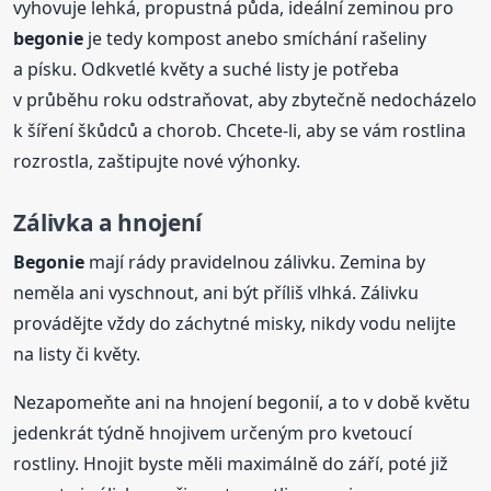
vyhovuje lehká, propustná půda, ideální zeminou pro
begonie
je tedy kompost anebo smíchání rašeliny
a písku. Odkvetlé květy a suché listy je potřeba
v průběhu roku odstraňovat, aby zbytečně nedocházelo
k šíření škůdců a chorob. Chcete-li, aby se vám rostlina
rozrostla, zaštipujte nové výhonky.
Zálivka a hnojení
Begonie
mají rády pravidelnou zálivku. Zemina by
neměla ani vyschnout, ani být příliš vlhká. Zálivku
provádějte vždy do záchytné misky, nikdy vodu nelijte
na listy či květy.
Nezapomeňte ani na hnojení begonií, a to v době květu
jedenkrát týdně hnojivem určeným pro kvetoucí
rostliny. Hnojit byste měli maximálně do září, poté již