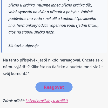
břicho u králíka, musíme ihned břicho králíka tříti,
volně vypustiti na dvůr a přinutit k pohybu. Vnitřně
podáváme mu vodu s několika kapkami čpavkového
lihu, heřmánkový odvar, vápennou vodu (jednu lžičku),
aloe na slabou špičku nože.
Slintavka objevuje
Na tento příspěvěk jestě nikdo nereagoval. Chcete se k
němu vyjádřit? Klikněte na tlačítko a budete moci vložit
svůj komentář.
Reagovat
Zdroj: příběh
Léčení prašiviny u králíků