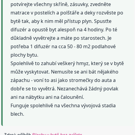
potvírejte všechny skříně, zásuvky, zvedněte
matrace v postelích a polštáře a deky rozvěste po
bytě tak, aby k nim měl přístup plyn. Spusťte
difuzér a opustě byt alespoň na 4 hodiny. Po té
důkladně vyvětrejte a máte po starostech. Je
potřeba 1 difuzér na cca 50 - 80 m2 podlahové
plochy bytu.
Spolehlivě to zahubí veškerý hmyz, který se v bytě
může vyskytovat. Nemusíte se ani bát nějakého
zápachu - voní to asi jako stromečky do auta a
dobře se to vyvětrá. Nezanechává žádný povlak
ani na nábytku ani na čalounění.
Funguje spolehlivě na všechna vývojová stadia
blech.