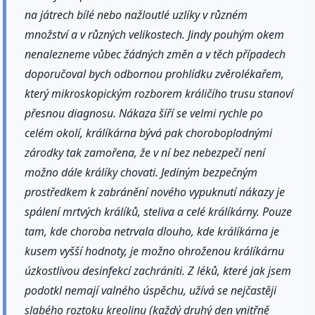
na játrech bílé nebo nažloutlé uzlíky v různém
množství a v různých velikostech. Jindy pouhým okem
nenalezneme vůbec žádných změn a v těch případech
doporučoval bych odbornou prohlídku zvěrolékařem,
který mikroskopickým rozborem králičího trusu stanoví
přesnou diagnosu. Nákaza šíří se velmi rychle po
celém okolí, králíkárna bývá pak choroboplodnými
zárodky tak zamořena, že v ní bez nebezpečí není
možno dále králíky chovati. Jediným bezpečným
prostředkem k zabránění nového vypuknutí nákazy je
spálení mrtvých králíků, steliva a celé králíkárny. Pouze
tam, kde choroba netrvala dlouho, kde králíkárna je
kusem vyšší hodnoty, je možno ohroženou králíkárnu
úzkostlivou desinfekcí zachrániti. Z léků, které jak jsem
podotkl nemají valného úspěchu, užívá se nejčastěji
slabého roztoku kreolinu (každý druhý den vnitřně