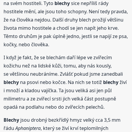
na svém hostiteli. Tyto
blechy
sice nepříliš rády
hostitele mění, ale jsou toho schopny. Není tedy pravda,
že na člověka nejdou. Další druhy blech prožijí většinu
života mimo hostitele a chodí se jen napít jeho krve.
Těmto druhům je pak úplně jedno, jestli se napijí ze psa,
kočky, nebo člověka.
I když je fakt, že se blechám daří lépe ve zvířecím
kožichu než na lidské kůži, tomu, aby nás kously,
se většinou neubráníme. Zvlášť pokud jsme zanedbali
blechy
na psovi nebo kočce. Na nich se totiž
blechy
živí
i množí a kladou vajíčka. Ta jsou veliká asi jen půl
milimetru a ze zvířecí srsti jich velká část postupně
opadá na podlahu nebo do zvířecích pelechů.
Blechy
jsou drobný bezkřídlý hmyz velký cca 3,5 mm
řádu
Aphaniptera
, který se živí krví teplomilných