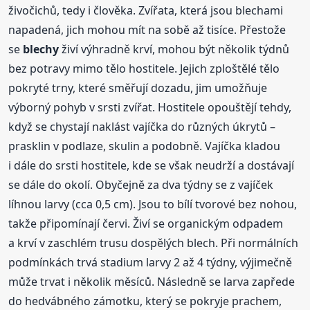
živočichů, tedy i člověka. Zvířata, která jsou blechami
napadená, jich mohou mít na sobě až tisíce. Přestože
se
blechy
živí výhradně krví, mohou být několik týdnů
bez potravy mimo tělo hostitele. Jejich zploštělé tělo
pokryté trny, které směřují dozadu, jim umožňuje
výborný pohyb v srsti zvířat. Hostitele opouštějí tehdy,
když se chystají naklást vajíčka do různých úkrytů –
prasklin v podlaze, skulin a podobně. Vajíčka kladou
i dále do srsti hostitele, kde se však neudrží a dostávají
se dále do okolí. Obyčejně za dva týdny se z vajíček
líhnou larvy (cca 0,5 cm). Jsou to bílí tvorové bez nohou,
takže připomínají červi. Živí se organickým odpadem
a krví v zaschlém trusu dospělých blech. Při normálních
podmínkách trvá stadium larvy 2 až 4 týdny, výjimečně
může trvat i několik měsíců. Následně se larva zapřede
do hedvábného zámotku, který se pokryje prachem,