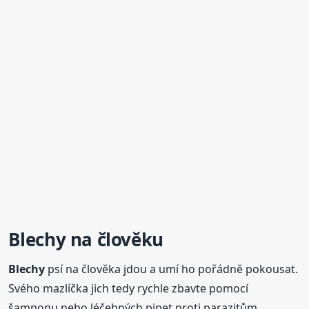
Blechy
na člověku
Blechy
psí na člověka jdou a umí ho pořádně pokousat.
Svého mazlíčka jich tedy rychle zbavte pomocí
šamponu nebo léčebných pipet proti parazitům.