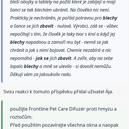
bleší obojky a tablety na požití které je zabíjejí a mají
šanci se tak blechám ubránit. Na člověka nic není.
Prakticky je nechráněn, je pořád potravou pro
blechy
a šance se jich
zbavit
- nulová. Výrobci, zdá se - vůbec
nepočítají s tím, že člověk je taky tvor s krví a když jej
blechy
napadnou a zamoří mu byt - nemá se jak
chránit a jak s nimi bojovat. Chemie nezabírá a nic
nepomáhá -
jak se
jich
zbavit
. A zvíře, aby na sebe
lapalo
blechy
a mně se ulevilo - si dovolit nemůžu.
Děkuji vám za jakoukoliv radu.
Svou reakci k tomuto příspěvku přidal uživatel Ája.
použijte Frontline Pet Care Difuzér proti hmyzu a
roztočům.
Před použitím pozavírejte všechna okna a naopak