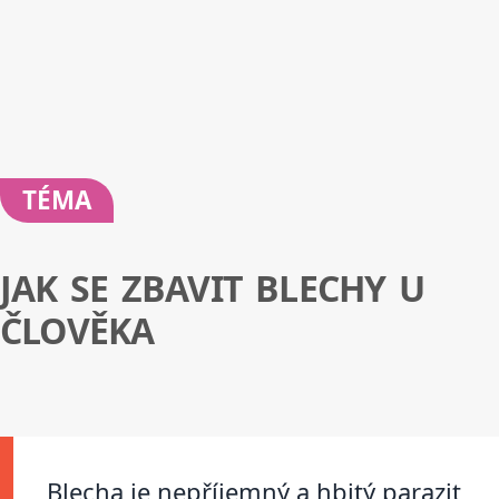
TÉMA
JAK SE ZBAVIT BLECHY U
ČLOVĚKA
Blecha je nepříjemný a hbitý parazit