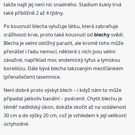
takže najít jej není nic snadného. Stadium kukly trvá
také přibližně 2 až 4 týdny.
Po kousnutí blecha vylučuje látku, která zabraňuje
srážlivosti krve, proto také kousnutí od
blechy
svědí.
Blecha je velmi obtížný parazit, ale kromě toho může
přenášet i řadu nemocí, některé z nich jsou velmi
závažné, například mor, endemický tyfus a lymskou
boreliózu. Dále bývá blecha takzvaným mezičlánkem
(přenašečem) tasemnice.
Není dobré proto výskyt blech – i když nám to může
připadat jakkoliv banální – podcenit. Chytit blechu je
téměř nadlidský úkon, dokáže skočit až na vzdálenost
30 cm a do výšky 20 cm, což je vzhledem k její velikosti
úctyhodné.