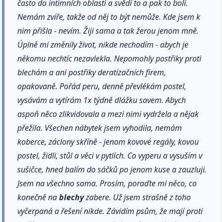
často do intimních oblasti a svědí to a pak to bolí.
Nemám zvíře, takže od něj to být nemůže. Kde jsem k
nim přišla - nevím. Žiji sama a tak žerou jenom mně.
Úplně mi změnily život, nikde nechodím - abych je
někomu nechtíc nezavlekla. Nepomohly postřiky proti
blechám a ani postřiky deratizačních firem,
opakovaně. Pořád peru, denně převlékám postel,
vysávám a vytírám 1x týdně dlážku savem. Abych
aspoň něco zlikvidovala a mezi nimi vydržela a nějak
přežila. Všechen nábytek jsem vyhodila, nemám
koberce, záclony skříně - jenom kovové regály, kovou
postel, židli, stůl a věci v pytlích. Co vyperu a vysuším v
sušičce, hned balím do sáčků po jenom kuse a zauzluji.
Jsem na všechno sama. Prosím, poraďte mi něco, co
konečně na
blechy
zabere. Už jsem strašně z toho
vyčerpaná a řešení nikde. Závidím psům, že mají proti