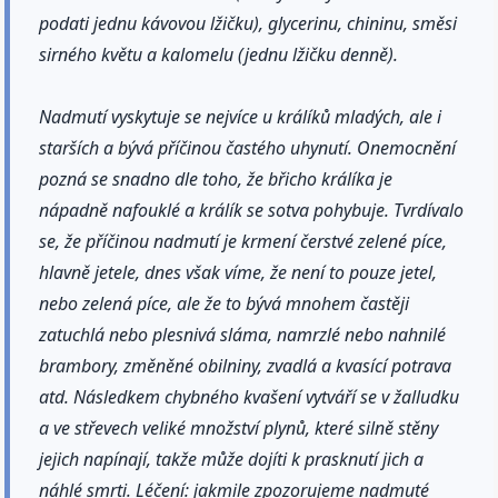
podati jednu kávovou lžičku), glycerinu, chininu, směsi
sirného květu a kalomelu (jednu lžičku denně).
Nadmutí vyskytuje se nejvíce u králíků mladých, ale i
starších a bývá příčinou častého uhynutí. Onemocnění
pozná se snadno dle toho, že břicho králíka je
nápadně nafouklé a králík se sotva pohybuje. Tvrdívalo
se, že příčinou nadmutí je krmení čerstvé zelené píce,
hlavně jetele, dnes však víme, že není to pouze jetel,
nebo zelená píce, ale že to bývá mnohem častěji
zatuchlá nebo plesnivá sláma, namrzlé nebo nahnilé
brambory, změněné obilniny, zvadlá a kvasící potrava
atd. Následkem chybného kvašení vytváří se v žalludku
a ve střevech veliké množství plynů, které silně stěny
jejich napínají, takže může dojíti k prasknutí jich a
náhlé smrti. Léčení: jakmile zpozorujeme nadmuté