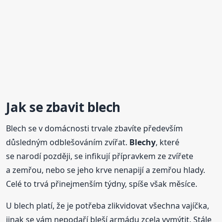
Jak se
zbavit
blech
Blech se v domácnosti trvale zbavíte především
důsledným odblešováním zvířat.
Blechy
, které
se narodí později, se infikují přípravkem ze zvířete
a zemřou, nebo se jeho krve nenapijí a zemřou hlady.
Celé to trvá přinejmenším týdny, spíše však měsíce.
U blech platí, že je potřeba zlikvidovat všechna vajíčka,
jinak se vám nepodaří bleší armádu zcela vymýtit. Stále