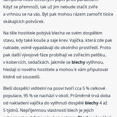
Když se přemnoží, tak už jim nebude stačit zvíře
a vrhnou se na vás. Byt pak mohou rázem zamořit tisíce
skákajících potvůrek.
Na těle hostitele pobývá blecha ve svém dospělém
stavu, kdy také kouše a saje krev. Vajíčka, která zde pak
naklade, volně vypadávají do okolního prostředí. Proto
pak další vývojové fáze probíhají ve zvířecím pelíšku,
v kobercích, sedačkách. Jakmile se
blechy
vylíhnou,
hledají si nového hostitele a mohou k vám připutovat
klidně od sousedů.
Bleší dospělci viditelní na psovi tvoří cca 5 % celkové
populace, 95 % se nachází v okolí. Průměrně trvá doba
od nakladení vajíčka do vylíhnutí dospělé
blechy
4 až
5 týdnů. Nepříjemnou vlastností blech je jejich