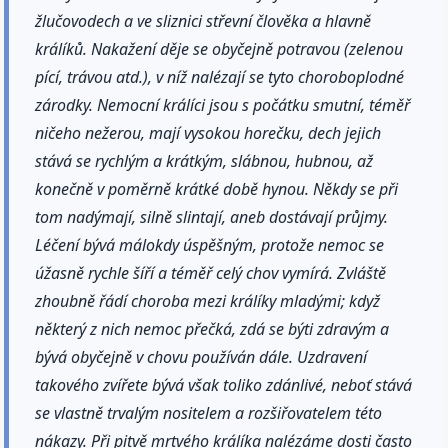
žlučovodech a ve sliznici střevní člověka a hlavně
králíků. Nakažení děje se obyčejně potravou (zelenou
pící, trávou atd.), v níž nalézají se tyto choroboplodné
zárodky. Nemocní králíci jsou s počátku smutní, téměř
ničeho nežerou, mají vysokou horečku, dech jejich
stává se rychlým a krátkým, slábnou, hubnou, až
konečně v poměrně krátké době hynou. Někdy se při
tom nadýmají, silně slintají, aneb dostávají průjmy.
Léčení bývá málokdy úspěšným, protože nemoc se
úžasně rychle šíří a téměř celý chov vymírá. Zvláště
zhoubně řádí choroba mezi králíky mladými; když
některý z nich nemoc přečká, zdá se býti zdravým a
bývá obyčejně v chovu používán dále. Uzdravení
takového zvířete bývá však toliko zdánlivé, neboť stává
se vlastně trvalým nositelem a rozšiřovatelem této
nákazy. Při pitvě mrtvého králíka nalézáme dosti často