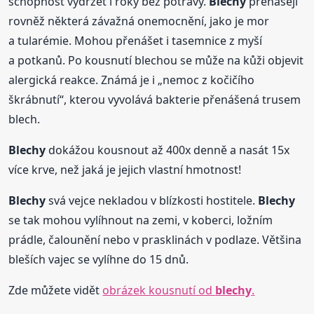
schopnost vydržet i roky bez potravy.
Blechy
přenášejí
rovněž některá závažná onemocnění, jako je mor
a tularémie. Mohou přenášet i tasemnice z myší
a potkanů. Po kousnutí blechou se může na kůži objevit
alergická reakce. Známá je i „nemoc z kočičího
škrábnutí“, kterou vyvolává bakterie přenášená trusem
blech.
Blechy
dokážou kousnout až 400x denně a nasát 15x
více krve, než jaká je jejich vlastní hmotnost!
Blechy
svá vejce nekladou v blízkosti hostitele.
Blechy
se tak mohou vylíhnout na zemi, v koberci, ložním
prádle, čalounění nebo v prasklinách v podlaze. Většina
bleších vajec se vylíhne do 15 dnů.
Zde můžete vidět
obrázek kousnutí od
blechy
.