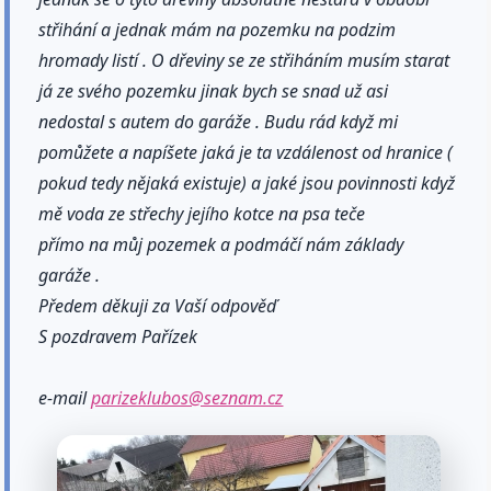
střihání a jednak mám na pozemku na podzim
hromady listí . O dřeviny se ze střiháním musím starat
já ze svého pozemku jinak bych se snad už asi
nedostal s autem do garáže . Budu rád když mi
pomůžete a napíšete jaká je ta vzdálenost od hranice (
pokud tedy nějaká existuje) a jaké jsou povinnosti když
mě voda ze střechy jejího kotce na psa teče
přímo na můj pozemek a podmáčí nám základy
garáže .
Předem děkuji za Vaší odpověď
S pozdravem Pařízek
e-mail
parizeklubos@seznam.cz