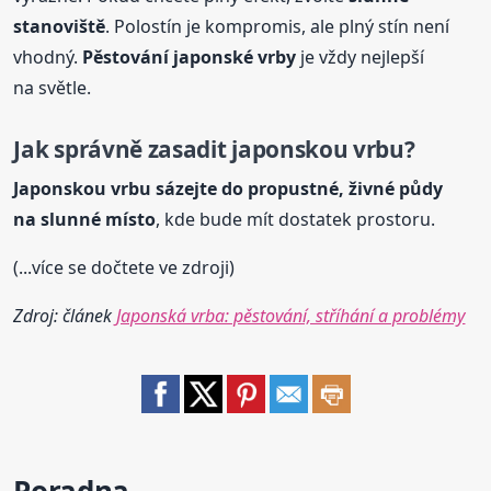
stanoviště
. Polostín je kompromis, ale plný stín není
vhodný.
Pěstování japonské vrby
je vždy nejlepší
na světle.
Jak správně zasadit japonskou
vrbu
?
Japonskou
vrbu
sázejte do propustné, živné půdy
na slunné místo
, kde bude mít dostatek prostoru.
(...více se dočtete ve zdroji)
Zdroj: článek
Japonská vrba: pěstování, stříhání a problémy