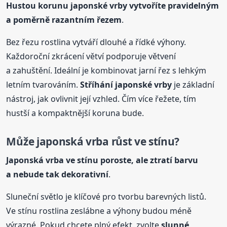
Hustou korunu japonské vrby vytvoříte pravidelným
a poměrně razantním řezem
.
Bez řezu rostlina vytváří dlouhé a řídké výhony.
Každoroční zkrácení větví podporuje větvení
a zahuštění. Ideální je kombinovat jarní řez s lehkým
letním tvarováním.
Stříhání japonské vrby
je základní
nástroj, jak ovlivnit její vzhled. Čím více řežete, tím
hustší a kompaktnější koruna bude.
Může japonská vrba růst ve stínu?
Japonská vrba ve stínu poroste, ale ztratí barvu
a nebude tak dekorativní
.
Sluneční světlo je klíčové pro tvorbu barevných listů.
Ve stínu rostlina zeslábne a výhony budou méně
výrazné. Pokud chcete plný efekt, zvolte
slunné