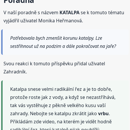
Poradna
V naší poradně s názvem
KATALPA
se k tomuto tématu
vyjádřil uživatel Monika Heřmanová.
Potřebovala bych zmenšit korunu katalpy. Lze
sestřihnout už na podzim a dále pokračovat na jaře?
Svou reakci k tomuto příspěvku přidal uživatel
Zahradník.
Katalpa snese velmi radikální řez a je to dobře,
protože roste jak z vody, a když se nezastříhává,
tak vás vystěhuje z pěkně velkého kusu vaší
zahrady. Nebojte se katalpu zkrátit jako
vrbu
.
Přikládám zde video, na kterém je vidět hodně
radikální řez, který katalpě nijak neublíží: