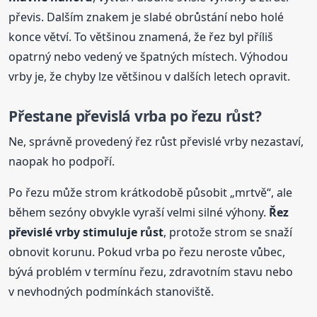
převis. Dalším znakem je slabé obrůstání nebo holé
konce větví. To většinou znamená, že řez byl příliš
opatrný nebo vedený ve špatných místech. Výhodou
vrby je, že chyby lze většinou v dalších letech opravit.
Přestane převislá vrba po řezu růst?
Ne, správně provedený řez růst převislé vrby nezastaví,
naopak ho podpoří.
Po řezu může strom krátkodobě působit „mrtvě“, ale
během sezóny obvykle vyraší velmi silné výhony.
Řez
převislé vrby stimuluje růst
, protože strom se snaží
obnovit korunu. Pokud vrba po řezu neroste vůbec,
bývá problém v termínu řezu, zdravotním stavu nebo
v nevhodných podmínkách stanoviště.