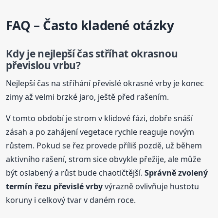
FAQ – Často kladené otázky
Kdy je nejlepší čas stříhat okrasnou
převislou
vrbu
?
Nejlepší čas na stříhání převislé okrasné vrby je konec
zimy až velmi brzké jaro, ještě před rašením.
V tomto období je strom v klidové fázi, dobře snáší
zásah a po zahájení vegetace rychle reaguje novým
růstem. Pokud se řez provede příliš pozdě, už během
aktivního rašení, strom sice obvykle přežije, ale může
být oslabený a růst bude chaotičtější.
Správně zvolený
termín řezu převislé vrby
výrazně ovlivňuje hustotu
koruny i celkový tvar v daném roce.