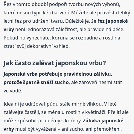
Řez v tomto období podpoří tvorbu nových výhonů,
které nesou typické zbarvení. Můžete ale provést i lehký
letní řez pro udržení tvaru. Důležité je, že
řez japonské
vrby
není jednorázová záležitost, ale pravidelná péče.
Pokud ho vynecháte, koruna se rozpadne a rostlina
ztratí svůj dekorativní vzhled.
Jak často zalévat japonskou
vrbu
?
Japonská vrba potřebuje pravidelnou zálivku,
protože špatně snáší sucho
, ale zároveň nesmí stát
ve vodě.
Ideální je udržovat půdu stále mírně vlhkou. V létě
zalévejte častěji, zejména u rostlin v květináči. Přelití ale
může způsobit problémy s kořeny.
Zálivka japonské
vrby
musí být vyvážená – ani sucho, ani přemokření.