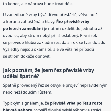
to konec, ale náprava bude trvat déle.
U zanedbané vrby bývá dřevo přestárlé, větve holé
a koruna zahuštěná u hlavy.
Řez převislé vrby
po letech zanedbání
je nutné rozdělit do jednoho až
dvou let, aby strom nebyl příliš oslabený. První rok
se provede hlubší základní řez, další rok se tvar doladí.
Výsledky nejsou okamžité, ale ve většině případů
se strom dokáže obnovit.
Jak poznám, že jsem řez převislé vrby
udělal špatně?
Špatně provedený řez se obvykle projeví nepravidelným
nebo nežádoucím růstem.
Typickým signálem je, že
převislá vrba po řezu roste
hlavně nahoru
, vytváří dlouhé svislé výhony a ztrácí