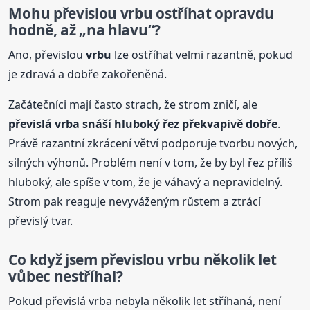
Mohu převislou
vrbu
ostříhat opravdu
hodně, až „na hlavu“?
Ano, převislou
vrbu
lze ostříhat velmi razantně, pokud
je zdravá a dobře zakořeněná.
Začátečníci mají často strach, že strom zničí, ale
převislá vrba snáší hluboký řez překvapivě dobře
.
Právě razantní zkrácení větví podporuje tvorbu nových,
silných výhonů. Problém není v tom, že by byl řez příliš
hluboký, ale spíše v tom, že je váhavý a nepravidelný.
Strom pak reaguje nevyváženým růstem a ztrácí
převislý tvar.
Co když jsem převislou
vrbu
několik let
vůbec nestříhal?
Pokud převislá vrba nebyla několik let stříhaná, není