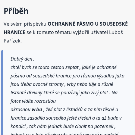
Příběh
Ve svém příspěvku
OCHRANNÉ PÁSMO U SOUSEDSKÉ
HRANICE
se k tomuto tématu vyjádřil uživatel Luboš
Pařízek.
Dobrý den ,
chtěl bych se touto cestou zeptat , jaké je ochranné
pásmo od sousedské hranice pro různou výsadbu jako
jsou třeba ovocné stromy , vrby nebo túje a různé
listnaté dřeviny které se používají jako živý plot . Na
fotce vidíte rozrostlou
okrasnou
vrbu
, živí plot z listnáčů a za ním těsně u
hranice zasadila sousedka ještě třešeň a ta až bude v
kondici , tak nám jednak bude clonit na pozemek ,
jednak se o tyto dřeviny absolutně nestará v období