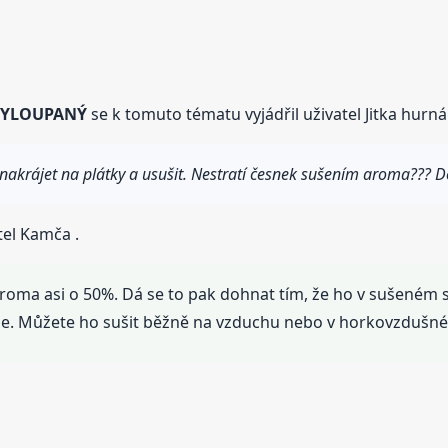
VYLOUPANÝ
se k tomuto tématu vyjádřil uživatel Jitka hurná
u nakrájet na plátky a usušit. Nestratí česnek sušením aroma??? D
tel Kamča .
aroma asi o 50%. Dá se to pak dohnat tím, že ho v sušeném s
épe. Můžete ho sušit běžně na vzduchu nebo v horkovzdušné