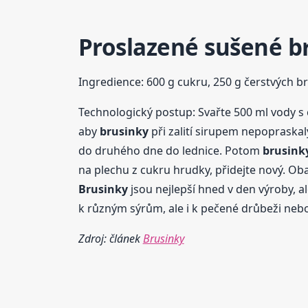
Proslazené sušené
b
Ingredience: 600 g cukru, 250 g čerstvých b
Technologický postup: Svařte 500 ml vody s 
aby
brusinky
při zalití sirupem nepopraska
do druhého dne do lednice. Potom
brusink
na plechu z cukru hrudky, přidejte nový. O
Brusinky
jsou nejlepší hned v den výroby, a
k různým sýrům, ale i k pečené drůbeži ne
Zdroj: článek
Brusinky