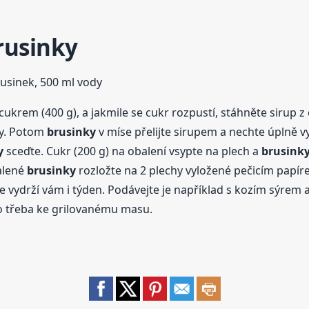
rusinky
rusinek, 500 ml vody
cukrem (400 g), a jakmile se cukr rozpustí, stáhněte sirup 
ly. Potom
brusinky
v míse přelijte sirupem a nechte úplně vyc
y
sceďte. Cukr (200 g) na obalení vsypte na plech a
brusink
balené
brusinky
rozložte na 2 plechy vyložené pečicím papír
le vydrží vám i týden. Podávejte je například s kozím sýrem 
bo třeba ke grilovanému masu.