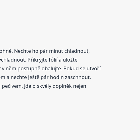
z ohně. Nechte ho pár minut chladnout,
hladnout. Přikryjte fólií a uložte
y
v něm postupně obalujte. Pokud se utvoří
em a nechte ještě pár hodin zaschnout.
a pečivem. Jde o skvělý doplněk nejen