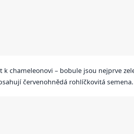
t k chameleonovi – bobule jsou nejprve zele
bsahují červenohnědá rohlíčkovitá semena.