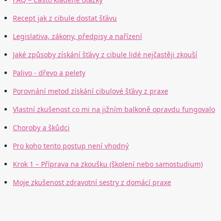
Recept jak z cibule dostat šťávu
Legislativa, zákony, předpisy a nařízení
Jaké způsoby získání šťávy z cibule lidé nejčastěji zkouší
Palivo - dřevo a pelety
Porovnání metod získání cibulové šťávy z praxe
Vlastní zkušenost co mi na jižním balkoně opravdu fungovalo
Choroby a škůdci
Pro koho tento postup není vhodný
Krok 1 – Příprava na zkoušku (školení nebo samostudium)
Moje zkušenost zdravotní sestry z domácí praxe