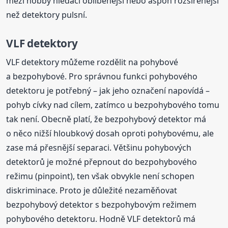
mezi hobby hledači oblíbenější nebo aspoň rozšířenější
než detektory pulsní.
VLF detektory
VLF detektory můžeme rozdělit na pohybové
a bezpohybové. Pro správnou funkci pohybového
detektoru je potřebný – jak jeho označení napovídá –
pohyb cívky nad cílem, zatímco u bezpohybového tomu
tak není. Obecně platí, že bezpohybový detektor má
o něco nižší hloubkový dosah oproti pohybovému, ale
zase má přesnější separaci. Většinu pohybových
detektorů je možné přepnout do bezpohybového
režimu (pinpoint), ten však obvykle není schopen
diskriminace. Proto je důležité nezaměňovat
bezpohybový detektor s bezpohybovým režimem
pohybového detektoru. Hodně VLF detektorů má