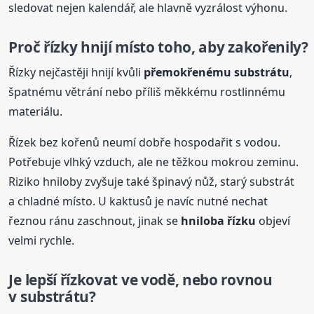
sledovat nejen kalendář, ale hlavně vyzrálost výhonu.
Proč řízky hnijí místo toho, aby zakořenily?
Řízky nejčastěji hnijí kvůli
přemokřenému substrátu
,
špatnému větrání nebo příliš měkkému rostlinnému
materiálu.
Řízek bez kořenů neumí dobře hospodařit s vodou.
Potřebuje vlhký vzduch, ale ne těžkou mokrou zeminu.
Riziko hniloby zvyšuje také špinavý nůž, starý substrát
a chladné místo. U kaktusů je navíc nutné nechat
řeznou ránu zaschnout, jinak se
hniloba řízku
objeví
velmi rychle.
Je lepší řízkovat ve vodě, nebo rovnou
v substrátu?