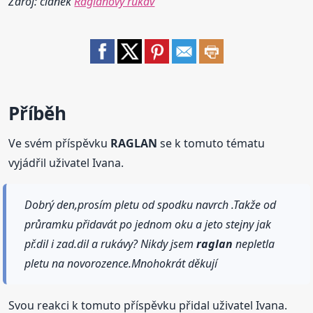
Zdroj: článek
Raglánový rukáv
Příběh
Ve svém příspěvku
RAGLAN
se k tomuto tématu
vyjádřil uživatel Ivana.
Dobrý den,prosím pletu od spodku navrch .Takže od
průramku přidavát po jednom oku a jeto stejny jak
př.dil i zad.dil a rukávy? Nikdy jsem
raglan
nepletla
pletu na novorozence.Mnohokrát děkují
Svou reakci k tomuto příspěvku přidal uživatel Ivana.