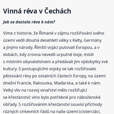
Vinná réva v Čechách
Jak se dostala réva k nám?
Víme z historie, že Římané v zájmu rozšiřování svého
území vedli dlouhá desetiletí války s Kelty, Germány
a jinými národy. Římští vojáci putovali Evropou, a v
dobách, kdy zrovna nevedli urputné boje, mísili
s místním obyvatelstvem a předávali jim výdobytky své
kultury. S postupujícími vojsky se tak rozšiřovalo
pěstování révy po ostatních částech Evropy, na území
dnešní Francie, Rakouska, Maďarska, a také k nám.
Velký vliv na rozvoj vinařství mělo rozšiřující
se křesťanství: víno bylo potřebné pro náboženské
obřady. S rozšiřováním křesťanství souvisí příchody
různých církevních řádů na naše území (cisterciáci,