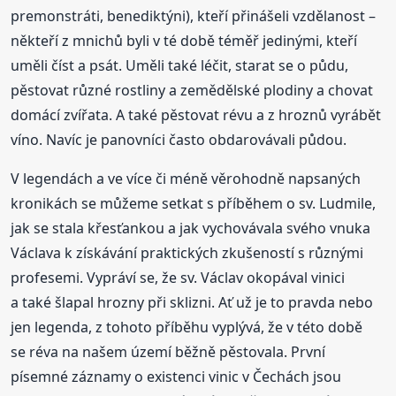
premonstráti, benediktýni), kteří přinášeli vzdělanost –
někteří z mnichů byli v té době téměř jedinými, kteří
uměli číst a psát. Uměli také léčit, starat se o půdu,
pěstovat různé rostliny a zemědělské plodiny a chovat
domácí zvířata. A také pěstovat révu a z hroznů vyrábět
víno. Navíc je panovníci často obdarovávali půdou.
V legendách a ve více či méně věrohodně napsaných
kronikách se můžeme setkat s příběhem o sv. Ludmile,
jak se stala křesťankou a jak vychovávala svého vnuka
Václava k získávání praktických zkušeností s různými
profesemi. Vypráví se, že sv. Václav okopával vinici
a také šlapal hrozny při sklizni. Ať už je to pravda nebo
jen legenda, z tohoto příběhu vyplývá, že v této době
se réva na našem území běžně pěstovala. První
písemné záznamy o existenci vinic v Čechách jsou