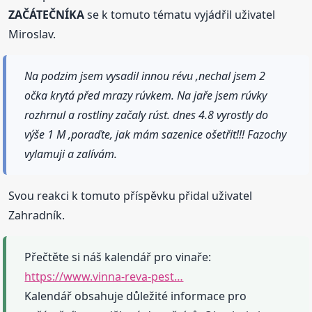
ZAČÁTEČNÍKA
se k tomuto tématu vyjádřil uživatel
Miroslav.
Na podzim jsem vysadil innou révu ,nechal jsem 2
očka krytá před mrazy rúvkem. Na jaře jsem rúvky
rozhrnul a rostliny začaly rúst. dnes 4.8 vyrostly do
výše 1 M ,poraďte, jak mám sazenice ošetřit!!! Fazochy
vylamuji a zalívám.
Svou reakci k tomuto příspěvku přidal uživatel
Zahradník.
Přečtěte si náš kalendář pro vinaře:
https://www.vinna-reva-pest…
Kalendář obsahuje důležité informace pro