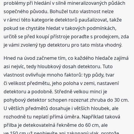
problémy při hledání v silně mineralizovaných půdách
sopečného původu. Bohužel tuto vlastnost nelze
v rámci této kategorie detektorů paušalizovat, takže
pokud se chystáte hledat v takových podmínkách,
určitě se před koupí přístroje poraďte s prodejcem, zda
je vámi zvolený typ detektoru pro tato místa vhodný.
Hned na úvod začneme tím, co každého hledače zajímá
asi nejvíc, tedy hloubkový dosah detektoru. Tuto
vlastnost ovlivňuje mnoho faktorů: typ půdy, tvar
či velikost předmětu, jeho poloha v zemi, nastavení
detektoru a podobně. Středně velkou minci je
pohybový detektor schopen rozeznat zhruba do 30 cm.
U větších předmětů dosahuje i větších hloubek, ale
rozhodně tu neplatí přímá úměra. Například taková
přilba je detekovatelná řekněme do 60 cm, ale
ve 150 cm už neobjevíte ani zakopaný vlak, protože