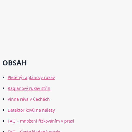
OBSAH
Pletený raglánový rukáv
Raglánový rukáv střih
Vinná réva v Čechách
Detektor kovů na nálezy
FAQ – množení řízkováním v praxi
FAQ – Často kladené otázky