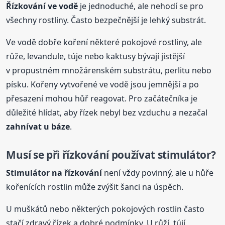
Řízkování ve vodě
je jednoduché, ale nehodí se pro
všechny rostliny. Často bezpečnější je lehký substrát.
Ve vodě dobře koření některé pokojové rostliny, ale
růže, levandule, túje nebo kaktusy bývají jistější
v propustném množárenském substrátu, perlitu nebo
písku. Kořeny vytvořené ve vodě jsou jemnější a po
přesazení mohou hůř reagovat. Pro začátečníka je
důležité hlídat, aby řízek nebyl bez vzduchu a nezačal
zahnívat u báze
.
Musí se při řízkování používat stimulátor?
Stimulátor na řízkování
není vždy povinný, ale u hůře
kořenících rostlin může zvýšit šanci na úspěch.
U muškátů nebo některých pokojových rostlin často
stačí zdravý řízek a dobré podmínky. U růží, tújí,