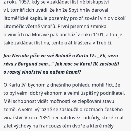
z roku 1057, kdy se v zakládací listině biskupství
v Litoměřicích uvádí, že kníže Spytihněv daroval
litoměřické kapitule pozemky pro zřizování vinic v okolí
Litoměřic včetně vinařů. První písemná zmínka
o vinicích na Moravě pak pochází z roku 1101, a tou je
také zakládací listina, tentokrát kláštera v Třebíči.
Jan Neruda píše ve své Baladě o Karlu IV.: „Eh, vezu
révu z Burgund sem...“ Jak moc se Karel IV. zasloužil
o rozvoj vinařství na našem území?
O Karlu IV. bychom z dnešního pohledu mohli říct, že
to byl velmi dobrý ekonom a velmi úspěšný podnikatel.
Měl schopnost vidět možnosti ke zlepšování stavu
země. A velmi výrazně se zasloužil o rozmach českého
vinařství. V roce 1351 nechal dovézt odrůdy, které znal
z let výchovy na francouzském dvoře a které měly