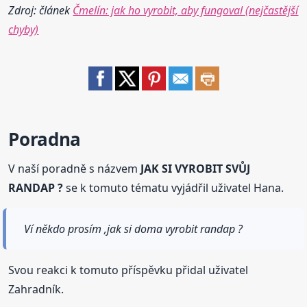
Zdroj: článek
Čmelín: jak ho vyrobit, aby fungoval (nejčastější
chyby)
Poradna
V naší poradně s názvem
JAK SI VYROBIT SVŮJ
RANDAP ?
se k tomuto tématu vyjádřil uživatel Hana.
Ví někdo prosím ,jak si doma vyrobit randap ?
Svou reakci k tomuto příspěvku přidal uživatel
Zahradník.