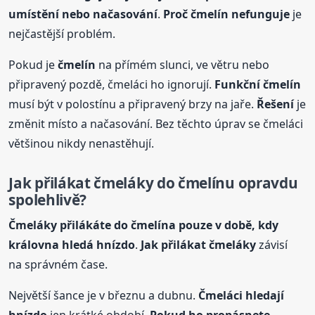
umístění nebo načasování
.
Proč
čmelín
nefunguje
je
nejčastější problém.
Pokud je
čmelín
na přímém slunci, ve větru nebo
připravený pozdě, čmeláci ho ignorují.
Funkční
čmelín
musí být v polostínu a připravený brzy na jaře.
Řešení
je
změnit místo a načasování. Bez těchto úprav se čmeláci
většinou nikdy nenastěhují.
Jak přilákat čmeláky do
čmelín
u opravdu
spolehlivě?
Čmeláky přilákáte do
čmelín
a pouze v době, kdy
královna hledá hnízdo
.
Jak přilákat čmeláky
závisí
na správném čase.
Největší šance je v březnu a dubnu.
Čmeláci hledají