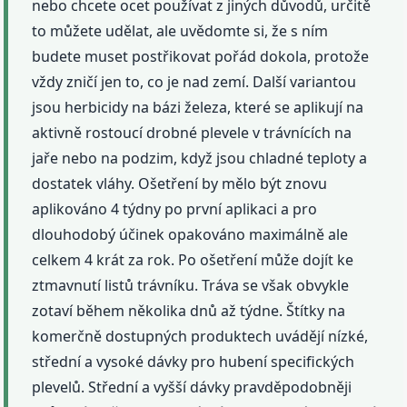
nebo chcete ocet používat z jiných důvodů, určitě
to můžete udělat, ale uvědomte si, že s ním
budete muset postřikovat pořád dokola, protože
vždy zničí jen to, co je nad zemí. Další variantou
jsou herbicidy na bázi železa, které se aplikují na
aktivně rostoucí drobné plevele v trávnících na
jaře nebo na podzim, když jsou chladné teploty a
dostatek vláhy. Ošetření by mělo být znovu
aplikováno 4 týdny po první aplikaci a pro
dlouhodobý účinek opakováno maximálně ale
celkem 4 krát za rok. Po ošetření může dojít ke
ztmavnutí listů trávníku. Tráva se však obvykle
zotaví během několika dnů až týdne. Štítky na
komerčně dostupných produktech uvádějí nízké,
střední a vysoké dávky pro hubení specifických
plevelů. Střední a vyšší dávky pravděpodobněji