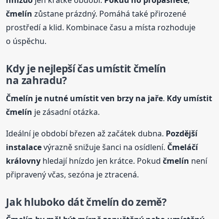
hnízdo
jen krátké období.
Pokud ho propásnete
,
čmelín
zůstane prázdný. Pomáhá také přirozené
prostředí a klid. Kombinace času a místa rozhoduje
o úspěchu.
Kdy je nejlepší čas umístit
čmelín
na zahradu?
Čmelín je nutné umístit ven brzy na jaře
.
Kdy umístit
čmelín
je zásadní otázka.
Ideální je období březen až začátek dubna.
Pozdější
instalace
výrazně snižuje šanci na osídlení.
Čmeláčí
královny
hledají hnízdo jen krátce. Pokud
čmelín
není
připravený včas, sezóna je ztracená.
Jak hluboko dát
čmelín
do země?