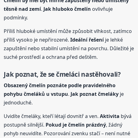
Čmelín by měl být mírně zapuštěný nebo umístěný
těsně nad zemí
.
Jak hluboko
čmelín
ovlivňuje
podmínky.
Příliš hluboké umístění může způsobit vlhkost, zatímco
příliš vysoko je nepřirozené.
Ideální řešení
je lehké
zapuštění nebo stabilní umístění na povrchu. Důležité je
suché prostředí a ochrana před deštěm.
Jak poznat, že se čmeláci nastěhovali?
Obsazený
čmelín
poznáte podle pravidelného
pohybu čmeláků u vstupu
.
Jak poznat čmeláky
je
jednoduché.
Uvidíte čmeláky, kteří létají dovnitř a ven.
Aktivita
bývá
postupně silnější.
Pokud je
čmelín
prázdný
, žádný
pohyb neuvidíte. Pozorování zvenku stačí – není nutné