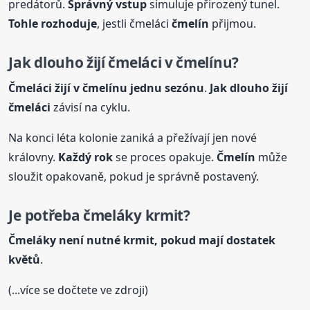
predátorů.
Správný vstup
simuluje přirozený tunel.
Tohle rozhoduje
, jestli čmeláci
čmelín
přijmou.
Jak dlouho žijí čmeláci v
čmelín
u?
Čmeláci žijí v
čmelín
u jednu sezónu
.
Jak dlouho žijí
čmeláci
závisí na cyklu.
Na konci léta kolonie zaniká a přežívají jen nové
královny.
Každý rok
se proces opakuje.
Čmelín
může
sloužit opakovaně, pokud je správně postavený.
Je potřeba čmeláky krmit?
Čmeláky není nutné krmit, pokud mají dostatek
květů
.
(...více se dočtete ve zdroji)