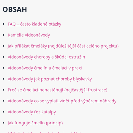
OBSAH
FAQ – často kladené otázky
Kamélie videonávody
Jak přilákat čmeláky (nejdůležitější část celého projektu)
Videonávody choroby a škůdci ostružin
Videonávody čmelín a čmeláci v praxi
Videonávody jak poznat choroby blýskavky
Proč se čmeláci nenastěhují (nejčastější frustrace)
Videonávody co se vyplatí vidět před výběrem náhrady
Videonávody řez katalpy
Jak funguje čmelín (princip)