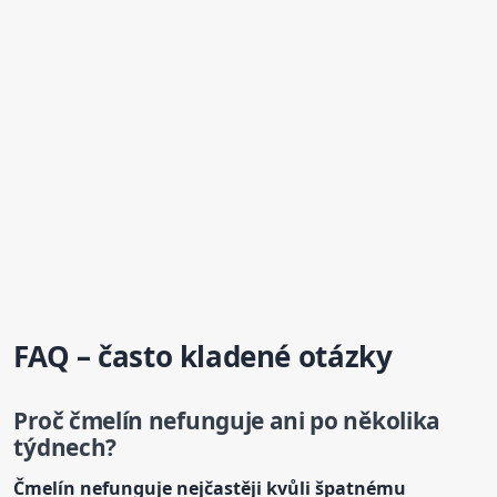
FAQ – často kladené otázky
Proč
čmelín
nefunguje ani po několika
týdnech?
Čmelín nefunguje nejčastěji kvůli špatnému