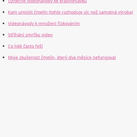
Užitečné videonávody ke krásnohlávku
Kam umístit čmelín (tohle rozhoduje víc než samotná výroba)
Videonávody k množení řízkováním
Stříhání smrčku video
Co lidé často řeší
Moje zkušenost čmelín, který dva měsíce nefungoval