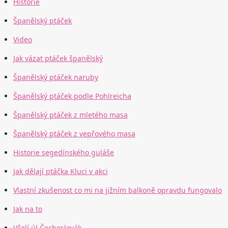
Historie
Španělský ptáček
Video
Jak vázat ptáček španělský
Španělský ptáček naruby
Španělský ptáček podle Pohlreicha
Španělský ptáček z mletého masa
Španělský ptáček z vepřového masa
Historie segedínského guláše
Jak dělají ptáčka Kluci v akci
Vlastní zkušenost co mi na jižním balkoně opravdu fungovalo
Jak na to
Včelí úl Čechoslovák