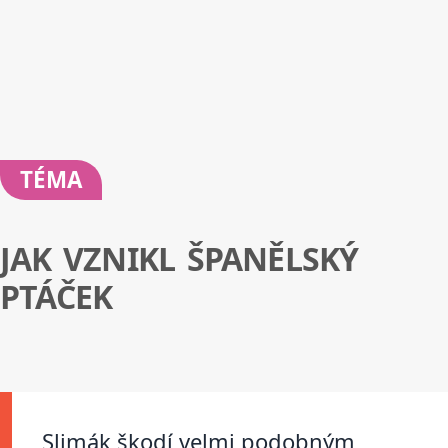
TÉMA
JAK VZNIKL ŠPANĚLSKÝ
PTÁČEK
Slimák škodí velmi podobným