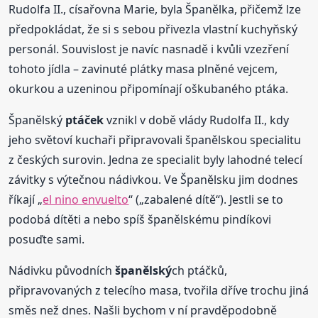
Rudolfa II., císařovna Marie, byla Španělka, přičemž lze
předpokládat, že si s sebou přivezla vlastní kuchyňský
personál. Souvislost je navíc nasnadě i kvůli vzezření
tohoto jídla – zavinuté plátky masa plněné vejcem,
okurkou a uzeninou připomínají oškubaného ptáka.
Španělský
ptáček
vznikl v době vlády Rudolfa II., kdy
jeho světoví kuchaři připravovali španělskou specialitu
z českých surovin. Jedna ze specialit byly lahodné telecí
závitky s výtečnou nádivkou. Ve Španělsku jim dodnes
říkají „
el nino envuelto
“ („zabalené dítě“). Jestli se to
podobá dítěti a nebo spíš španělskému pindíkovi
posuďte sami.
Nádivku původních
španělský
ch ptáčků,
připravovaných z telecího masa, tvořila dříve trochu jiná
směs než dnes. Našli bychom v ní pravděpodobně