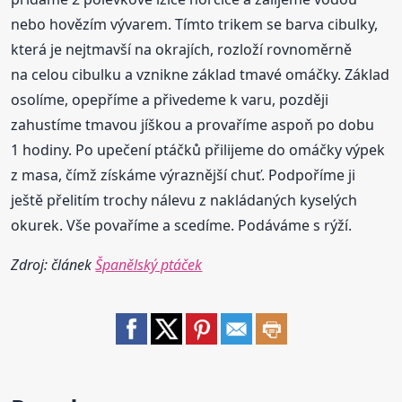
nebo hovězím vývarem. Tímto trikem se barva cibulky,
která je nejtmavší na okrajích, rozloží rovnoměrně
na celou cibulku a vznikne základ tmavé omáčky. Základ
osolíme, opepříme a přivedeme k varu, později
zahustíme tmavou jíškou a provaříme aspoň po dobu
1 hodiny. Po upečení ptáčků přilijeme do omáčky výpek
z masa, čímž získáme výraznější chuť. Podpoříme ji
ještě přelitím trochy nálevu z nakládaných kyselých
okurek. Vše povaříme a scedíme. Podáváme s rýží.
Zdroj: článek
Španělský ptáček