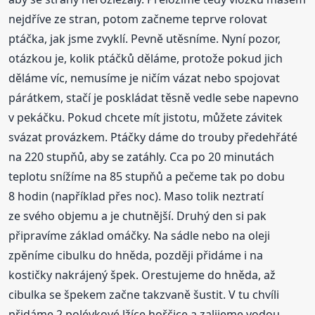
nejdříve ze stran, potom začneme teprve rolovat
ptáčka, jak jsme zvyklí. Pevně utěsníme. Nyní pozor,
otázkou je, kolik ptáčků děláme, protože pokud jich
děláme víc, nemusíme je ničím vázat nebo spojovat
párátkem, stačí je poskládat těsně vedle sebe napevno
v pekáčku. Pokud chcete mít jistotu, můžete závitek
svázat provázkem. Ptáčky dáme do trouby předehřáté
na 220 stupňů, aby se zatáhly. Cca po 20 minutách
teplotu snížíme na 85 stupňů a pečeme tak po dobu
8 hodin (například přes noc). Maso tolik neztratí
ze svého objemu a je chutnější. Druhý den si pak
připravíme základ omáčky. Na sádle nebo na oleji
zpěníme cibulku do hněda, později přidáme i na
kostičky nakrájený špek. Orestujeme do hněda, až
cibulka se špekem začne takzvaně šustit. V tu chvíli
přidáme 2 polévkové lžíce hořčice a zalijeme vodou