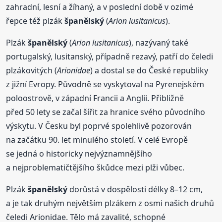
zahradní, lesní a žíhaný, a v poslední době v ozimé
řepce též plzák
španělský
(
Arion lusitanicus
).
Plzák
španělský
(
Arion lusitanicus
), nazývaný také
portugalský, lusitanský, případně rezavý, patří do čeledi
plzákovitých (
Arionidae
) a dostal se do České republiky
z jižní Evropy. Původně se vyskytoval na Pyrenejském
poloostrově, v západní Francii a Anglii. Přibližně
před 50 lety se začal šířit za hranice svého původního
výskytu. V Česku byl poprvé spolehlivě pozorován
na začátku 90. let minulého století. V celé Evropě
se jedná o historicky nejvýznamnějšího
a nejproblematičtějšího škůdce mezi plži vůbec.
Plzák
španělský
dorůstá v dospělosti délky 8–12 cm,
a je tak druhým největším plzákem z osmi našich druhů
čeledi Arionidae. Tělo má zavalité, schopné