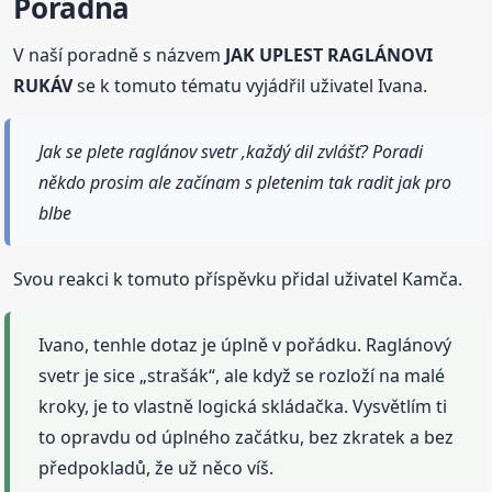
Poradna
V naší poradně s názvem
JAK UPLEST RAGLÁNOVI
RUKÁV
se k tomuto tématu vyjádřil uživatel Ivana.
Jak se plete raglánov svetr ,každý dil zvlášť? Poradi
někdo prosim ale začínam s pletenim tak radit jak pro
blbe
Svou reakci k tomuto příspěvku přidal uživatel Kamča.
Ivano, tenhle dotaz je úplně v pořádku. Raglánový
svetr je sice „strašák“, ale když se rozloží na malé
kroky, je to vlastně logická skládačka. Vysvětlím ti
to opravdu od úplného začátku, bez zkratek a bez
předpokladů, že už něco víš.