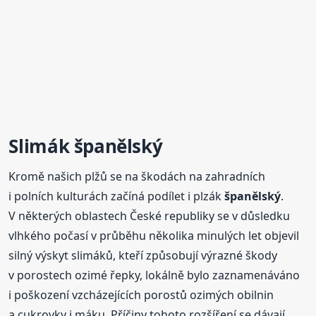
Slimák
španělský
Kromě našich plžů se na škodách na zahradních
i polních kulturách začíná podílet i plzák
španělský
.
V některých oblastech České republiky se v důsledku
vlhkého počasí v průběhu několika minulých let objevil
silný výskyt slimáků, kteří způsobují výrazné škody
v porostech ozimé řepky, lokálně bylo zaznamenáváno
i poškození vzcházejících porostů ozimých obilnin
a cukrovky i máku. Příčiny tohoto rozšíření se dávají