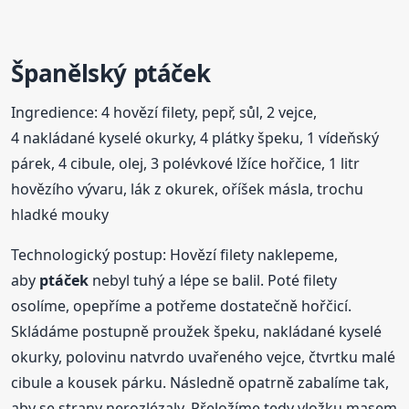
Španělský
ptáček
Ingredience: 4 hovězí filety, pepř, sůl, 2 vejce,
4 nakládané kyselé okurky, 4 plátky špeku, 1 vídeňský
párek, 4 cibule, olej, 3 polévkové lžíce hořčice, 1 litr
hovězího vývaru, lák z okurek, oříšek másla, trochu
hladké mouky
Technologický postup: Hovězí filety naklepeme,
aby
ptáček
nebyl tuhý a lépe se balil. Poté filety
osolíme, opepříme a potřeme dostatečně hořčicí.
Skládáme postupně proužek špeku, nakládané kyselé
okurky, polovinu natvrdo uvařeného vejce, čtvrtku malé
cibule a kousek párku. Následně opatrně zabalíme tak,
aby se strany nerozlézaly. Přeložíme tedy vložku masem