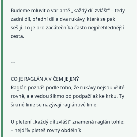
Budeme mluvit o variantě „každý díl zvlášť“ – tedy
zadní díl, přední díl a dva rukávy, které se pak
sešijí. To je pro začátečníka často nejpřehlednější
cesta.
---
CO JE RAGLÁN A V ČEM JE JINÝ
Raglán poznáš podle toho, že rukávy nejsou všité
rovně, ale vedou šikmo od podpaží až ke krku. Ty
šikmé linie se nazývají raglánové linie.
U pletení „každý díl zvlášť“ znamená raglán tohle:
– nejdřív pleteš rovný obdélník