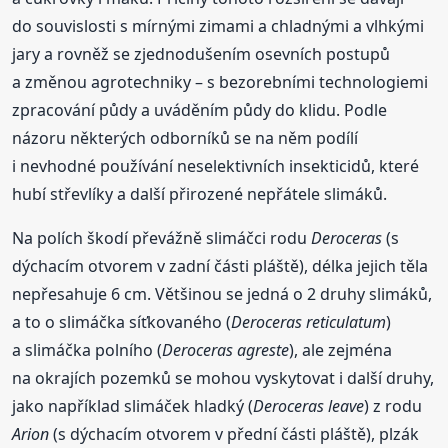
do souvislosti s mírnými zimami a chladnými a vlhkými
jary a rovněž se zjednodušením osevních postupů
a změnou agrotechniky – s bezorebními technologiemi
zpracování půdy a uváděním půdy do klidu. Podle
názoru některých odborníků se na něm podílí
i nevhodné používání neselektivních insekticidů, které
hubí střevlíky a další přirozené nepřátele slimáků.
Na polích škodí převážně slimáčci rodu
Deroceras
(s
dýchacím otvorem v zadní části pláště), délka jejich těla
nepřesahuje 6 cm. Většinou se jedná o 2 druhy slimáků,
a to o slimáčka síťkovaného (
Deroceras reticulatum
)
a slimáčka polního (
Deroceras agreste
), ale zejména
na okrajích pozemků se mohou vyskytovat i další druhy,
jako například slimáček hladký (
Deroceras leave
) z rodu
Arion
(s dýchacím otvorem v přední části pláště), plzák