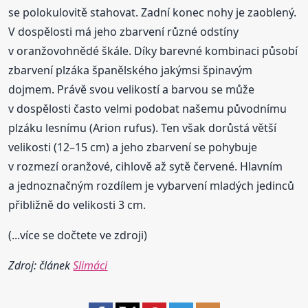
se polokulovitě stahovat. Zadní konec nohy je zaoblený.
V dospělosti má jeho zbarvení různé odstíny
v oranžovohnědé škále. Díky barevné kombinaci působí
zbarvení plzáka španělského jakýmsi špinavým
dojmem. Právě svou velikostí a barvou se může
v dospělosti často velmi podobat našemu původnímu
plzáku lesnímu (Arion rufus). Ten však dorůstá větší
velikosti (12–15 cm) a jeho zbarvení se pohybuje
v rozmezí oranžové, cihlově až sytě červené. Hlavním
a jednoznačným rozdílem je vybarvení mladých jedinců
přibližně do velikosti 3 cm.
(...více se dočtete ve zdroji)
Zdroj: článek
Slimáci