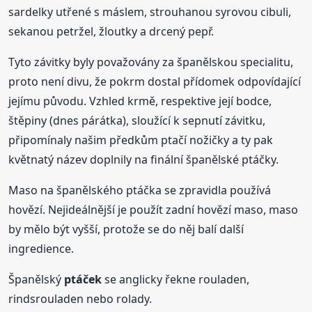
sardelky utřené s máslem, strouhanou syrovou cibuli,
sekanou petržel, žloutky a drcený pepř.
Tyto závitky byly považovány za španělskou specialitu,
proto není divu, že pokrm dostal přídomek odpovídající
jejímu původu. Vzhled krmě, respektive její bodce,
štěpiny (dnes párátka), sloužící k sepnutí závitku,
připomínaly našim předkům ptačí nožičky a ty pak
květnatý název doplnily na finální španělské ptáčky.
Maso na španělského ptáčka se zpravidla používá
hovězí. Nejideálnější je použít zadní hovězí maso, maso
by mělo být vyšší, protože se do něj balí další
ingredience.
Španělský
ptáček
se anglicky řekne rouladen,
rindsrouladen nebo rolady.