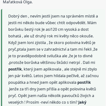
Mařatková Olga.
Dobrý den , nevím jestli jsem na správném místě a
jestli mi někdo bude vůbec chtít odpovědět. Mám
borůvku šestý rok Je asi120 cm vysoká a dost
bohatá , ale už druhý rok mi květy něco okouše.
Když jsem loni zjistila , že skoro polovina květů je
pryč,ptala jsem se v zahradnictví a tam mi řekli ,že
je to pravděpodobně sviluška ale ,že je to divné
,protože borůvka většinou škůdci netrpí . Dali mi
postřik
, který jsem aplikovala , ale stejně mi zbylo
jen pár květů. Letos jsem hlídala pečlivě, až začnou
poupátka a hned jsem opět aplikovala
postřik
.Jenže za tři dny jsem přišla a opět polovina květů
pryč. Opět jsem našla několik pavoučků živých a
veselých ! Prosím -neví někdo co s tím?
Jaký