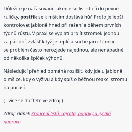
Důležité je načasování. Jakmile se list stočí do pevné
ruličky,
postřik
se k mšicím dostává hůř. Proto je lepší
kontrolovat jabloně hned při rašení a během prvních
týdnů růstu. V praxi se vyplatí projít stromek jednou
za pár dní, zvlášť když je teplé a suché jaro. U mšic
se problém často nerozjede najednou, ale nenápadně
od několika špiček výhonů.
Následující přehled pomáhá rozlišit, kdy jde u jabloně
o mšice, kdy o výživu a kdy spíš o běžnou reakci stromu
na počasí.
(...více se dočtete ve zdroji)
Zdroj: článek
Kroucení listů: rajčata, papriky a rychlá
náprava