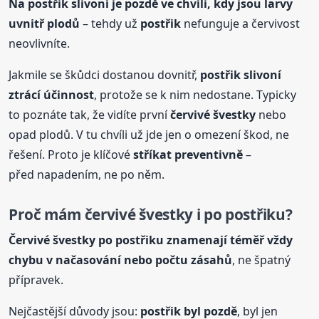
Na
postřik
slivoní je pozdě ve chvíli, kdy jsou larvy
uvnitř plodů
– tehdy už
postřik
nefunguje a červivost
neovlivníte.
Jakmile se škůdci dostanou dovnitř,
postřik
slivoní
ztrácí účinnost
, protože se k nim nedostane. Typicky
to poznáte tak, že vidíte první
červivé švestky
nebo
opad plodů. V tu chvíli už jde jen o omezení škod, ne
řešení. Proto je klíčové
stříkat preventivně
–
před napadením, ne po něm.
Proč mám červivé švestky i po
postřik
u?
Červivé švestky po
postřik
u znamenají téměř vždy
chybu v načasování nebo počtu zásahů
, ne špatný
přípravek.
Nejčastější důvody jsou:
postřik
byl pozdě
, byl jen