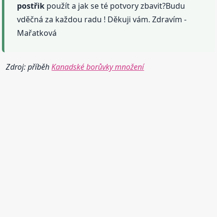
postřik
použít a jak se té potvory zbavit?Budu
vděčná za každou radu ! Děkuji vám. Zdravím -
Mařatková
Zdroj: příběh
Kanadské borůvky množení