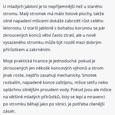
U mladých jabloní je to nepříjemnější než u starého
stromu. Malý stromek má málo listové plochy, takže
silné napadení mšicemi dokáže zabrzdit růst celého
letorostu. U starší jabloně s bohatou korunou se pár
zkroucených konců větví často ztratí, ale u nově
vysazeného stromku může být rozdíl mezi dobrým
přírůstkem a zakrněním.
Moje praktická hranice je jednoduchá: pokud je
zkroucených jen několik koncových výhonů a strom
jinak roste, nejdřív zasahuji mechanicky. Smotek
rozbalím, napadené konce zaštípnu, mšice setřu nebo
opláchnu silnějším proudem vody. Pokud jsou ale mšice
na většině mladých přírůstků, listy se lepí a mravenci
po stromku běhají jako po silnici, je potřeba cílenější
zásah.