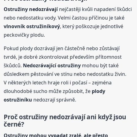
Ostružiny nedozrávají
nejčastěji kvůli napadení škůdci
nebo nedostatku vody. Velmi častou příčinou je také
vlnovník ostružiníkový
, který poškozuje jednotlivé
peckovičky plodu.
Pokud plody dozrávají jen částečně nebo zůstávají
tvrdé, je dobré zkontrolovat především přítomnost
škůdců.
Nedozrávající ostružiny
mohou být také
důsledkem pěstování ve stínu nebo nedostatku živin.
V některých letech hraje roli i počasí – zejména
dlouhodobé sucho může způsobit, že
plody
ostružiníku
nedozrají správně.
Proč ostružiny nedozrávají ani když jsou
černé?
Ostružiny mohou vypadat zralé, ale přesto