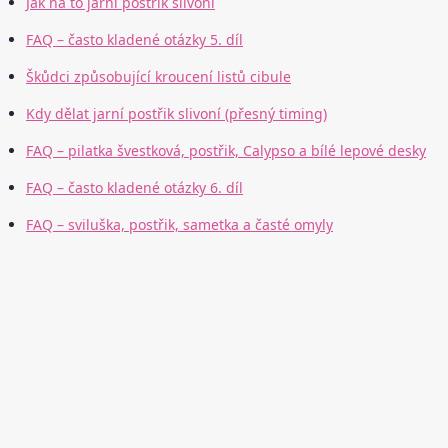
Jak na to jarní postřik slivoní
FAQ – často kladené otázky 5. díl
Škůdci způsobující kroucení listů cibule
Kdy dělat jarní postřik slivoní (přesný timing)
FAQ – pilatka švestková, postřik, Calypso a bílé lepové desky
FAQ – často kladené otázky 6. díl
FAQ – sviluška, postřik, sametka a časté omyly