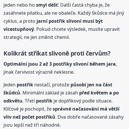
jeden nebo ho
smyl déšť
. Další častá chyba je, že
zasáhnete pilatku, ale ne obaleče. Každý škůdce má jiný
cyklus, a proto
jarní
postřik
slivoní musí být
vícestupňový
. Pokud chcete výsledek, musíte upravit
strategii, ne jen změnit chemii.
Kolikrát stříkat slivoně proti červům?
Optimální jsou 2 až 3
postřik
y slivoní během jara
,
jinak červivost výrazně neklesne.
Jeden
postřik
nestačí, protože
působí jen na část
škůdců
. Minimální základ je zásah
před květem a po
odkvětu
. Třetí
postřik
je doplňkový podle situace.
Klíčové je pochopit, že
správné načasování má větší
vliv než počet
postřik
ů
. Dva dobře načasované zásahy
jsou lepší než tři náhodné.