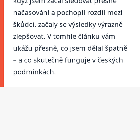
když jsem začal sledovat přesné
načasování a pochopil rozdíl mezi
škůdci, začaly se výsledky výrazně
zlepšovat. V tomhle článku vám
ukážu přesně, co jsem dělal špatně
– a co skutečně funguje v českých
podmínkách.