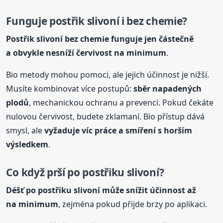
Funguje
postřik
slivoní i bez chemie?
Postřik
slivoní bez chemie funguje jen částečně
a obvykle nesníží červivost na minimum
.
Bio metody mohou pomoci, ale jejich účinnost je nižší.
Musíte kombinovat více postupů:
sběr napadených
plodů
, mechanickou ochranu a prevenci. Pokud čekáte
nulovou červivost, budete zklamaní. Bio přístup dává
smysl, ale
vyžaduje víc práce a smíření s horším
výsledkem
.
Co když prší po
postřik
u slivoní?
Déšť po
postřik
u slivoní může snížit účinnost až
na minimum
, zejména pokud přijde brzy po aplikaci.