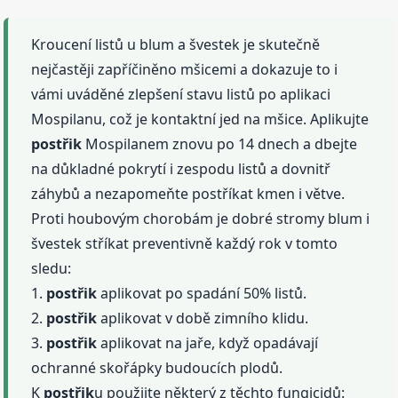
Kroucení listů u blum a švestek je skutečně
nejčastěji zapříčiněno mšicemi a dokazuje to i
vámi uváděné zlepšení stavu listů po aplikaci
Mospilanu, což je kontaktní jed na mšice. Aplikujte
postřik
Mospilanem znovu po 14 dnech a dbejte
na důkladné pokrytí i zespodu listů a dovnitř
záhybů a nezapomeňte postříkat kmen i větve.
Proti houbovým chorobám je dobré stromy blum i
švestek stříkat preventivně každý rok v tomto
sledu:
1.
postřik
aplikovat po spadání 50% listů.
2.
postřik
aplikovat v době zimního klidu.
3.
postřik
aplikovat na jaře, když opadávají
ochranné skořápky budoucích plodů.
K
postřik
u použijte některý z těchto fungicidů: