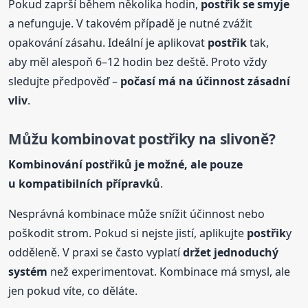
Pokud zaprší během několika hodin,
postřik
se smyje
a nefunguje. V takovém případě je nutné zvážit
opakování zásahu. Ideální je aplikovat
postřik
tak,
aby měl alespoň 6–12 hodin bez deště. Proto vždy
sledujte předpověď –
počasí má na účinnost zásadní
vliv
.
Můžu kombinovat
postřik
y na slivoně?
Kombinování
postřik
ů je možné, ale pouze
u kompatibilních přípravků
.
Nesprávná kombinace může snížit účinnost nebo
poškodit strom. Pokud si nejste jistí, aplikujte
postřik
y
odděleně. V praxi se často vyplatí
držet jednoduchý
systém
než experimentovat. Kombinace má smysl, ale
jen pokud víte, co děláte.