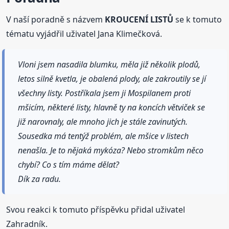
V naší poradně s názvem
KROUCENÍ LISTŮ
se k tomuto
tématu vyjádřil uživatel Jana Klimečková.
Vloni jsem nasadila blumku, měla již několik plodů,
letos silně kvetla, je obalená plody, ale zakroutily se jí
všechny listy. Postříkala jsem ji Mospilanem proti
mšicím, některé listy, hlavně ty na koncích větviček se
již narovnaly, ale mnoho jich je stále zavinutých.
Sousedka má tentýž problém, ale mšice v listech
nenašla. Je to nějaká mykóza? Nebo stromkům něco
chybí? Co s tím máme dělat?
Dík za radu.
Svou reakci k tomuto příspěvku přidal uživatel
Zahradník.