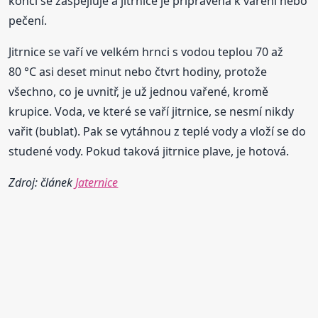
konci se zašpejluje a jitrnice je připravena k vaření nebo
pečení.
Jitrnice se vaří ve velkém hrnci s vodou teplou 70 až
80 °C asi deset minut nebo čtvrt hodiny, protože
všechno, co je uvnitř, je už jednou vařené, kromě
krupice. Voda, ve které se vaří jitrnice, se nesmí nikdy
vařit (bublat). Pak se vytáhnou z teplé vody a vloží se do
studené vody. Pokud taková jitrnice plave, je hotová.
Zdroj: článek
Jaternice