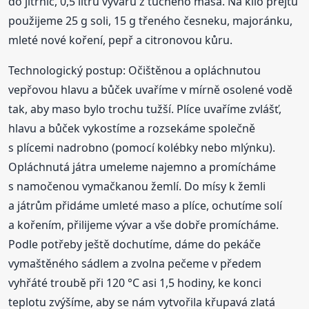
do jitrnic, 0,5 litru vývaru z tučného masa. Na kilo prejtu
použijeme 25 g soli, 15 g třeného česneku, majoránku,
mleté nové koření, pepř a citronovou kůru.
Technologický postup: Očištěnou a opláchnutou
vepřovou hlavu a bůček uvaříme v mírně osolené vodě
tak, aby maso bylo trochu tužší. Plíce uvaříme zvlášť,
hlavu a bůček vykostíme a rozsekáme společně
s plícemi nadrobno (pomocí kolébky nebo mlýnku).
Opláchnutá játra umeleme najemno a promícháme
s namočenou vymačkanou žemlí. Do mísy k žemli
a játrům přidáme umleté maso a plíce, ochutíme solí
a kořením, přilijeme vývar a vše dobře promícháme.
Podle potřeby ještě dochutíme, dáme do pekáče
vymaštěného sádlem a zvolna pečeme v předem
vyhřáté troubě při 120 °C asi 1,5 hodiny, ke konci
teplotu zvýšíme, aby se nám vytvořila křupavá zlatá