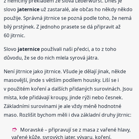
z němčiny překladem ze slova Leberwurst. Dnes je
slovo
jaternice
už zastaralé, ale občas ho někdy někdo
použije. Správná jitrnice se pozná podle toho, že nemá
bílý prstýnek. Z jednoho prasete se dá připravit až
60 jitrnic.
Slovo
jaternice
používali naši předci, a to z toho
důvodu, že se do nich mlela syrová játra.
Není jitrnice jako jitrnice. Všude je dělají jinak, někde
masovější, jinde s větším podílem housky. Liší se i
v použitém koření a dalších přidaných surovinách. Jsou
místa, kde přidávají kroupy, jinde rýži nebo česnek.
Základními surovinami je ale vždy méně hodnotné
maso. Rozlišit bychom měli i dva základní druhy jitrnic:
Moravské – připravují se z masa z vařené hlavy,
vařené kůže, syrových jater, vývaru, koření.