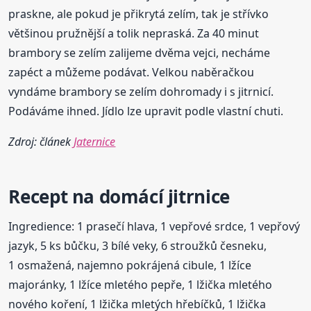
praskne, ale pokud je přikrytá zelím, tak je střívko
většinou pružnější a tolik nepraská. Za 40 minut
brambory se zelím zalijeme dvěma vejci, necháme
zapéct a můžeme podávat. Velkou naběračkou
vyndáme brambory se zelím dohromady i s jitrnicí.
Podáváme ihned. Jídlo lze upravit podle vlastní chuti.
Zdroj: článek
Jaternice
Recept na domácí jitrnice
Ingredience: 1 prasečí hlava, 1 vepřové srdce, 1 vepřový
jazyk, 5 ks bůčku, 3 bílé veky, 6 stroužků česneku,
1 osmažená, najemno pokrájená cibule, 1 lžíce
majoránky, 1 lžíce mletého pepře, 1 lžička mletého
nového koření, 1 lžička mletých hřebíčků, 1 lžička