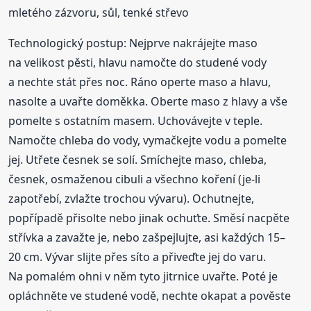
mletého zázvoru, sůl, tenké střevo
Technologický postup: Nejprve nakrájejte maso
na velikost pěsti, hlavu namočte do studené vody
a nechte stát přes noc. Ráno operte maso a hlavu,
nasolte a uvařte doměkka. Oberte maso z hlavy a vše
pomelte s ostatním masem. Uchovávejte v teple.
Namočte chleba do vody, vymačkejte vodu a pomelte
jej. Utřete česnek se solí. Smíchejte maso, chleba,
česnek, osmaženou cibuli a všechno koření (je-li
zapotřebí, zvlažte trochou vývaru). Ochutnejte,
popřípadě přisolte nebo jinak ochuťte. Směsí nacpěte
střívka a zavažte je, nebo zašpejlujte, asi každých 15–
20 cm. Vývar slijte přes síto a přiveďte jej do varu.
Na pomalém ohni v něm tyto jitrnice uvařte. Poté je
opláchněte ve studené vodě, nechte okapat a pověste