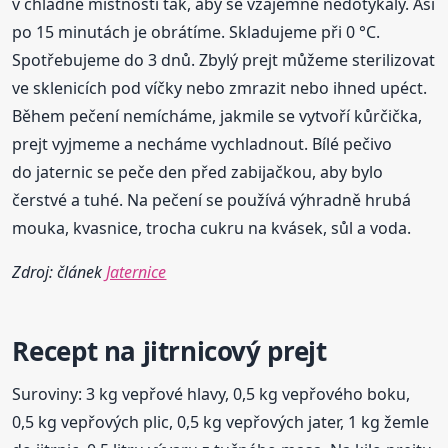
v chladné místnosti tak, aby se vzájemně nedotýkaly. Asi
po 15 minutách je obrátíme. Skladujeme při 0 °C.
Spotřebujeme do 3 dnů. Zbylý prejt můžeme sterilizovat
ve sklenicích pod víčky nebo zmrazit nebo ihned upéct.
Během pečení nemícháme, jakmile se vytvoří kůrčička,
prejt vyjmeme a necháme vychladnout. Bílé pečivo
do jaternic se peče den před zabijačkou, aby bylo
čerstvé a tuhé. Na pečení se používá výhradně hrubá
mouka, kvasnice, trocha cukru na kvásek, sůl a voda.
Zdroj: článek
Jaternice
Recept na jitrnicový prejt
Suroviny: 3 kg vepřové hlavy, 0,5 kg vepřového boku,
0,5 kg vepřových plic, 0,5 kg vepřových jater, 1 kg žemle