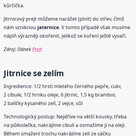
kůrčička.
Jitrnicový prejt můžeme narážet (plnit) do střev, čímž
nám vzniknou
jaternice
. V tomto případě však musíme
náplň výrazněji okořenit, jelikož se koření ještě vyvaří.
Zdroj: článek
Prejt
Jitrnice se zelím
Ingredience: 1/2 hrsti mletého černého pepře, cukr,
2 cibule, 1/2 hrnku oleje, 6 jitrnic, 1,5 kg brambor,
2 balíčky kysaného zelí, 2 vejce, sůl
Technologický postup: Nejdříve na větší kousky, třeba
na půlkolečka, nakrájíme cibuli a osmažíme ji na oleji.
Během smažení trochu nakrájíme zelí ze sáčku