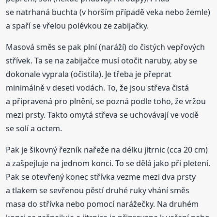
se natrhaná buchta (v horším případě veka nebo žemle)
a spaří se vřelou polévkou ze zabijačky.
Masová směs se pak plní (naráží) do čistých vepřových
střívek. Ta se na zabijačce musí otočit naruby, aby se
dokonale vyprala (očistila). Je třeba je přeprat
minimálně v deseti vodách. To, že jsou střeva čistá
a připravená pro plnění, se pozná podle toho, že vržou
mezi prsty. Takto omytá střeva se uchovávají ve vodě
se solí a octem.
Pak je šikovný řezník nařeže na délku jitrnic (cca 20 cm)
a zašpejluje na jednom konci. To se dělá jako při pletení.
Pak se otevřený konec střívka vezme mezi dva prsty
a tlakem se sevřenou pěstí druhé ruky vhání směs
masa do střívka nebo pomocí narážečky. Na druhém