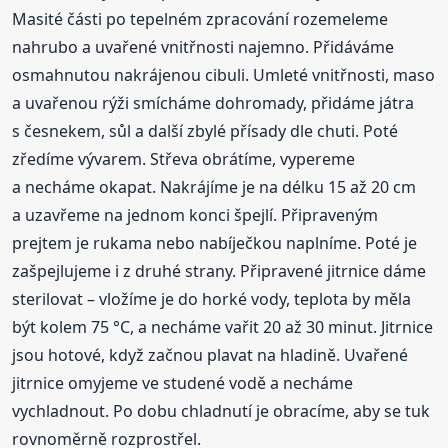
Masité části po tepelném zpracování rozemeleme
nahrubo a uvařené vnitřnosti najemno. Přidáváme
osmahnutou nakrájenou cibuli. Umleté vnitřnosti, maso
a uvařenou rýži smícháme dohromady, přidáme játra
s česnekem, sůl a další zbylé přísady dle chuti. Poté
zředíme vývarem. Střeva obrátíme, vypereme
a necháme okapat. Nakrájíme je na délku 15 až 20 cm
a uzavřeme na jednom konci špejlí. Připraveným
prejtem je rukama nebo nabíječkou naplníme. Poté je
zašpejlujeme i z druhé strany. Připravené jitrnice dáme
sterilovat – vložíme je do horké vody, teplota by měla
být kolem 75 °C, a necháme vařit 20 až 30 minut. Jitrnice
jsou hotové, když začnou plavat na hladině. Uvařené
jitrnice omyjeme ve studené vodě a necháme
vychladnout. Po dobu chladnutí je obracíme, aby se tuk
rovnoměrně rozprostřel.