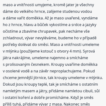
maso a vnitřnosti umyjeme, kromě jater je všechny
dáme do velkého hrnce, zalijeme studenou vodou
a dáme vařit doměkka. Až je maso uvařené, vyndáme
ho z hrnce, hlavu a bůček vykostíme a srdce a jazyky
očistíme a zbavíme chrupavek, pak necháme vše
zchladnout, vývar nevyléváme, budeme ho v případě
potřeby dolévat do směsi. Maso a vnitřnosti umeleme
v mlýnku (použijeme kotouč s otvory 4 mm). Syrová
játra nakrájíme, umeleme najemno a smícháme
s prolisovaným česnekem. Kroupy uvaříme doměkka
v osolené vodě a na závěr neproplachujeme. Pokud
chceme jemnější jitrnice, tak kroupy umeleme v mlýnku.
Dokud jsou kroupy teplé, tak je smícháme s ostatním
namletým masem a játry, přidáme namletou cibuli, sůl
i ostatní koření a dobře promícháme. Když je směs
příliš tuhá, přidáme vývar z masa. Nakonec směs