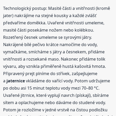
Technologický postup: Masité části a vnitřnosti (kromě
jater) nakrájíme na stejné kousky a každé zvlášť
předvaříme doměkka. Uvařené vnitřnosti umeleme,
masité části posekáme nožem nebo kolébkou.
Rozetřený česnek umeleme se syrovými játry.
Nakrájené bílé pečivo krátce namočíme do vody,
vymačkáme, smícháme s játry a česnekem, přidáme
vnitřnosti a rozsekané maso. Nakonec přidáme tolik
vývaru, aby vznikla přiměřeně hustá kašovitá hmota.
Připravený prejt plníme do střívek, zašpejlujeme
a
jaternice
vkládáme do vařící vody. Potom udržujeme
po dobu asi 15 minut teplotu vody mezi 70–80 °C.
Uvařené jitrnice, které vyplují navrch (pískají), sbíráme
sítem a oplachujeme nebo dáváme do studené vody.
Potom je rozložíme v jedné vrstvě na čistou podložku