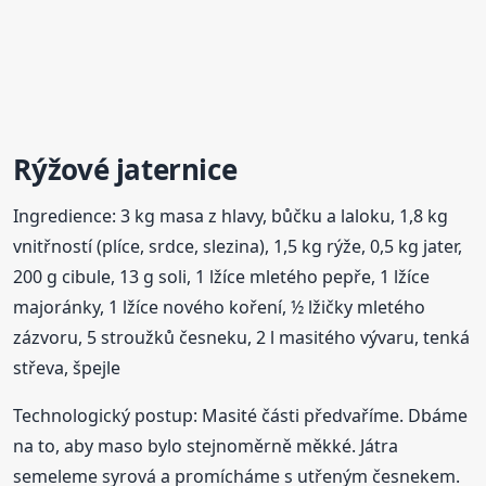
Rýžové
jaternice
Ingredience: 3 kg masa z hlavy, bůčku a laloku, 1,8 kg
vnitřností (plíce, srdce, slezina), 1,5 kg rýže, 0,5 kg jater,
200 g cibule, 13 g soli, 1 lžíce mletého pepře, 1 lžíce
majoránky, 1 lžíce nového koření, ½ lžičky mletého
zázvoru, 5 stroužků česneku, 2 l masitého vývaru, tenká
střeva, špejle
Technologický postup: Masité části předvaříme. Dbáme
na to, aby maso bylo stejnoměrně měkké. Játra
semeleme syrová a promícháme s utřeným česnekem.