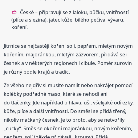
České – připravují se z laloku, bůčku, vnitřností
(plíce a slezina), jater, kůže, bílého pečiva, vývaru,
koření.
Jitrnice se nejčastěji koření solí, pepřem, mletým novým
kořením, majoránkou, mletým zázvorem, přidává se i
česnek a v některých regionech i cibule. Poměr surovin
je různý podle krajů a tradic.
Ze všeho nejdřív si musíte namlít nebo nakrájet pomocí
kolébky podřadné maso, které se nehodí ani
do tlačenky. Jde například o hlavu, uši, všelijaké odřezky,
kůže, plíce a další vnitřnosti. Do směsi se přidá třený,
nikoliv mačkaný česnek. Je to proto, aby se netvořily
„cucky“. Směs se okoření majoránkou, novým kořením,
pepřem, solí (někde přidávají i kroupy). Přidá