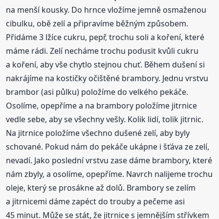
na menší kousky. Do hrnce vložíme jemně osmaženou
cibulku, obě zelí a připravíme běžným způsobem.
Přidáme 3 lžíce cukru, pepř, trochu soli a koření, které
máme rádi. Zelí necháme trochu podusit kvůli cukru
a koření, aby vše chytlo stejnou chuť. Během dušení si
nakrájíme na kostičky očištěné brambory. Jednu vrstvu
brambor (asi půlku) položíme do velkého pekáče.
Osolíme, opepříme a na brambory položíme jitrnice
vedle sebe, aby se všechny vešly. Kolik lidí, tolik jitrnic.
Na jitrnice položíme všechno dušené zelí, aby byly
schované. Pokud nám do pekáče ukápne i šťáva ze zelí,
nevadí. Jako poslední vrstvu zase dáme brambory, které
nám zbyly, a osolíme, opepříme. Navrch nalijeme trochu
oleje, který se prosákne až dolů. Brambory se zelím
a jitrnicemi dáme zapéct do trouby a pečeme asi
45 minut. Může se stát, že jitrnice s jemnějším střívkem