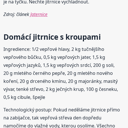
je na tyčku. Nechte jitrnice vychladnout.
Zdroj: článek
Jaternice
Domácí jitrnice s kroupami
Ingredience: 1/2 vepřové hlavy, 2 kg tučnějšího
vepřového bůčku, 0,5 kg vepřových jater, 1,5 kg
vepřových jazyků, 1,5 kg vepřových srdcí, 200 g soli,
20 g mletého černého pepře, 20 g mletého nového
koření, 20 g drceného kmínu, 20 g majoránky, masitý
vývar, tenké střevo, 2 kg ječných krup, 100 g česneku,
0,5 kg cibule, špejle
Technologický postup: Pokud neděláme jitrnice přímo
na zabijačce, tak vepřová střeva den dopředu
namočíme do vlažné vody, kterou osolíme. Všechno