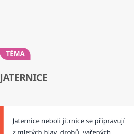
TÉMA
JATERNICE
Jaternice neboli jitrnice se připravují
z mletých hlav, drobů, vařených