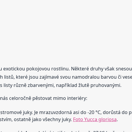
u exotickou pokojovou rostlinu. Některé druhy však snesou 
ch listů, které jsou zajímavé svou namodralou barvou či v
y s listy různě zbarvenými, například žlutě pruhovanými.
 nás celoročně pěstovat mimo interiéry:
 stromové juky. Je mrazuvzdorná asi do -20 °C, dorůstá do 
stvím, ostatně jako všechny juky.
Foto Yucca gloriosa
.