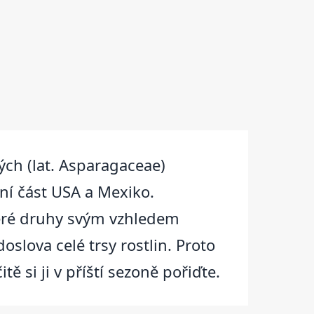
tých (lat. Asparagaceae)
žní část USA a Mexiko.
teré druhy svým vzhledem
slova celé trsy rostlin. Proto
ě si ji v příští sezoně pořiďte.