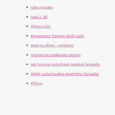
Juka choroby
Juka 2. díl
Dřevo z tújí
Klimatizace Toshiba Multi-Split
Vosk na dřevo – venkovní
Hnojivo pro pokojové rostliny
Jak funguje vzduchové tepelné čerpadlo
Výběr vzduchového tepelného čerpadla
Příčiny