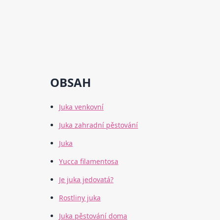
OBSAH
Juka venkovní
Juka zahradní pěstování
Juka
Yucca filamentosa
Je juka jedovatá?
Rostliny juka
Juka pěstování doma