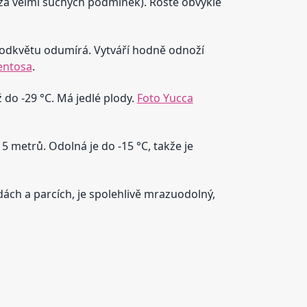
n za velmi suchých podmínek). Roste obvykle
o odkvětu odumírá. Vytváří hodně odnoží
entosa
.
 do -29 °C. Má jedlé plody.
Foto Yucca
15 metrů. Odolná je do -15 °C, takže je
dách a parcích, je spolehlivě mrazuodolný,