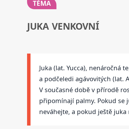
TÉMA
JUKA VENKOVNÍ
Juka (lat. Yucca), nenáročná te
a podčeledi agávovitých (lat. 
V současné době v přírodě ro
připomínají palmy. Pokud se ju
neváhejte, a pokud ještě juka n