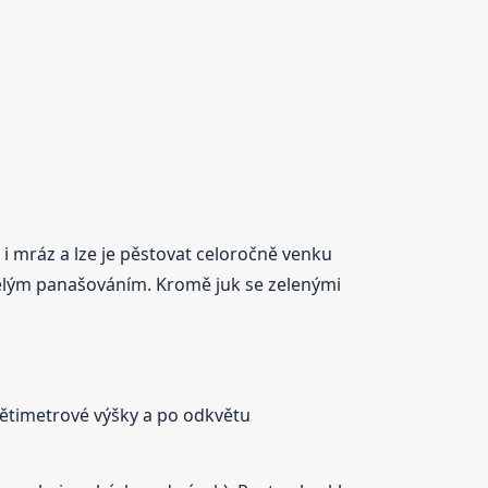
i mráz a lze je pěstovat celoročně venku
eselým panašováním. Kromě juk se zelenými
pětimetrové výšky a po odkvětu