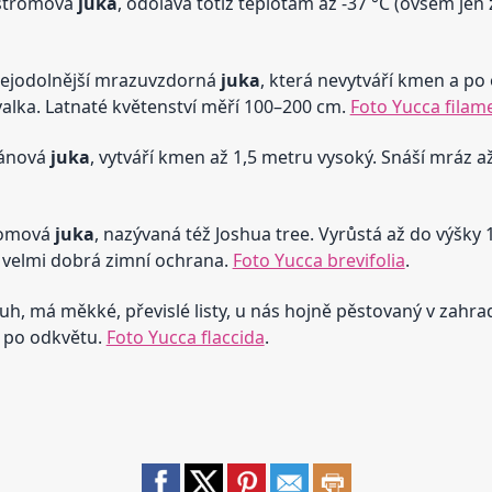
 stromová
juka
, odolává totiž teplotám až -37 °C (ovšem je
nejodolnější mrazuvzdorná
juka
, která nevytváří kmen a p
valka. Latnaté květenství měří 100–200 cm.
Foto Yucca filam
nánová
juka
, vytváří kmen až 1,5 metru vysoký. Snáší mráz až
tromová
juka
, nazývaná též Joshua tree. Vyrůstá až do výšky 
 velmi dobrá zimní ochrana.
Foto Yucca brevifolia
.
uh, má měkké, převislé listy, u nás hojně pěstovaný v zahra
i po odkvětu.
Foto Yucca flaccida
.