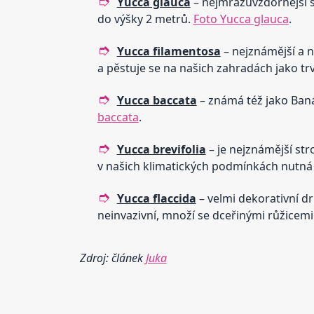
Yucca glauca
– nejmrazuvzdornější
do výšky 2 metrů.
Foto Yucca glauca
.
Yucca filamentosa
– nejznámější a 
a pěstuje se na našich zahradách jako tr
Yucca baccata
– známá též jako Ba
baccata
.
Yucca brevifolia
– je nejznámější s
v našich klimatických podmínkách nutná
Yucca flaccida
– velmi dekorativní dr
neinvazivní, množí se dceřinými růžicem
Zdroj: článek
Juka