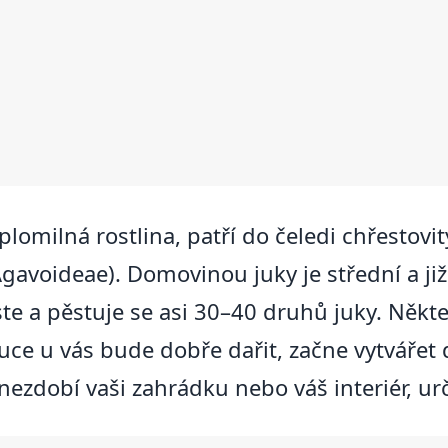
plomilná rostlina, patří do čeledi chřestovi
Agavoideae). Domovinou juky je střední a ji
ste a pěstuje se asi 30–40 druhů juky. Něk
ce u vás bude dobře dařit, začne vytvářet do
ezdobí vaši zahrádku nebo váš interiér, určit