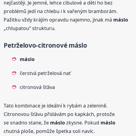
nejčastěji. Je jemné, lehce cibulové a děti ho bez
problémů jedí na chlebu i k vařeným bramborám.
Pažitku vždy krájím opravdu najemno, jinak má
máslo
„chlupatou“ strukturu.
Petrželovo-citronové
máslo
máslo
čerstvá petrželová nať
citronová šťáva
Tato kombinace je ideální k rybám a zelenině.
Citronovou šťávu přidávám po kapkách, protože
se snadno stane, že
máslo
zkysne. Pokud
máslo
chutná ploše, pomůže špetka soli navíc.