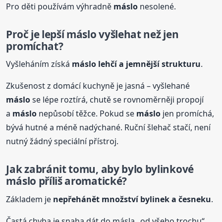
Pro děti používám výhradně
máslo
nesolené.
Proč je lepší
máslo
vyšlehat než jen
promíchat?
Vyšleháním získá
máslo
lehčí a jemnější strukturu
.
Zkušenost z domácí kuchyně je jasná – vyšlehané
máslo
se lépe roztírá, chutě se rovnoměrněji propojí
a
máslo
nepůsobí těžce. Pokud se
máslo
jen promíchá,
bývá hutné a méně nadýchané. Ruční šlehač stačí, není
nutný žádný speciální přístroj.
Jak zabránit tomu, aby bylo bylinkové
máslo
příliš aromatické?
Základem je
nepřehánět množství bylinek a česneku
.
Častá chyba je snaha dát do másla „od všeho trochu“.