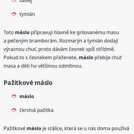
šalvěj
tymián
Toto
máslo
připravuji hlavně ke grilovanému masu
a pečeným bramborám. Rozmarýn a tymián dodají
výraznou chuť, proto dávám česnek spíš střídmě.
Pokud to s česnekem přeženete,
máslo
přebije chuť
masa a děti ho většinou odmítnou.
Pažitkové
máslo
máslo
čerstvá pažitka
Pažitkové
máslo
je stálice, která se u nás doma používá