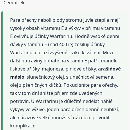
Cempírek.
Para ořechy neboli plody stromu Juvie ztepilá mají
vysoký obsah vitamínu E a výkyv v příjmu vitamínu
E ovlivňuje účinky Warfarinu. Hodně vysoké denní
dávky vitamínu E (nad 400 ie) zesilují účinky
Warfarinu a hrozí zvýšené riziko krvácení. Mezi
další potraviny bohaté na vitamín E patří: mandle,
lískové oříšky, majonéza, piniové oříšky,
arašídové
máslo
, slunečnicový olej, slunečnicová semena,
olej z pšeničných klíčků. Pokud sníte para ořechy,
tak v tom dni snižte příjem zde uvedených
potravin. U Warfarinu je důležité nedělat náhlé
výkyvy ve výživě. Jeden para ořech denně neublíží,
ale nárazově velké množství už může přivodit
komplikace.