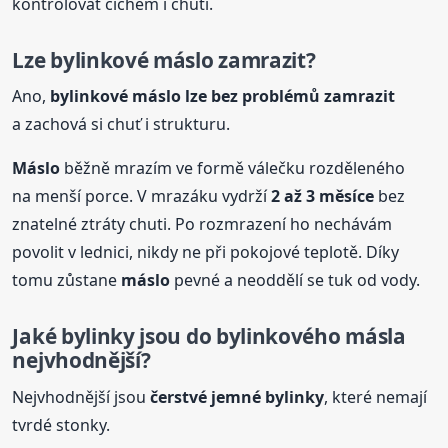
kontrolovat čichem i chutí.
Lze bylinkové
máslo
zamrazit?
Ano,
bylinkové
máslo
lze bez problémů zamrazit
a zachová si chuť i strukturu.
Máslo
běžně mrazím ve formě válečku rozděleného
na menší porce. V mrazáku vydrží
2 až 3 měsíce
bez
znatelné ztráty chuti. Po rozmrazení ho nechávám
povolit v lednici, nikdy ne při pokojové teplotě. Díky
tomu zůstane
máslo
pevné a neoddělí se tuk od vody.
Jaké bylinky jsou do bylinkového másla
nejvhodnější?
Nejvhodnější jsou
čerstvé jemné bylinky
, které nemají
tvrdé stonky.