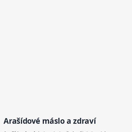
Arašídové
máslo
a zdraví