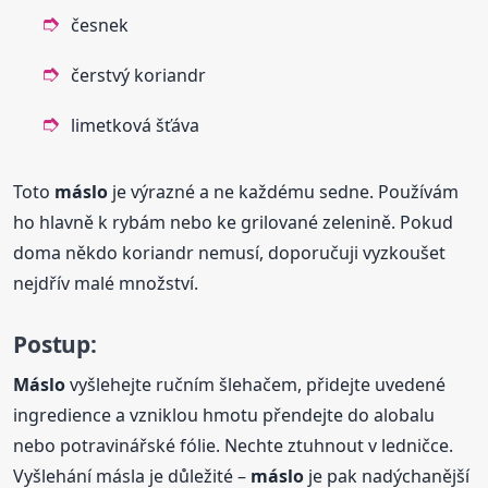
česnek
čerstvý koriandr
limetková šťáva
Toto
máslo
je výrazné a ne každému sedne. Používám
ho hlavně k rybám nebo ke grilované zelenině. Pokud
doma někdo koriandr nemusí, doporučuji vyzkoušet
nejdřív malé množství.
Postup:
Máslo
vyšlehejte ručním šlehačem, přidejte uvedené
ingredience a vzniklou hmotu přendejte do alobalu
nebo potravinářské fólie. Nechte ztuhnout v ledničce.
Vyšlehání másla je důležité –
máslo
je pak nadýchanější