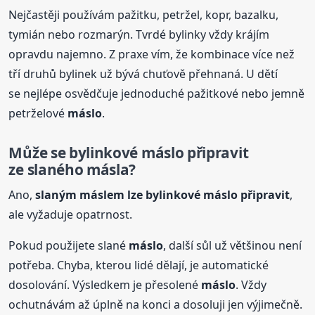
Nejčastěji používám pažitku, petržel, kopr, bazalku,
tymián nebo rozmarýn. Tvrdé bylinky vždy krájím
opravdu najemno. Z praxe vím, že kombinace více než
tří druhů bylinek už bývá chuťově přehnaná. U dětí
se nejlépe osvědčuje jednoduché pažitkové nebo jemně
petrželové
máslo
.
Může se bylinkové
máslo
připravit
ze slaného másla?
Ano,
slaným máslem lze bylinkové
máslo
připravit
,
ale vyžaduje opatrnost.
Pokud použijete slané
máslo
, další sůl už většinou není
potřeba. Chyba, kterou lidé dělají, je automatické
dosolování. Výsledkem je přesolené
máslo
. Vždy
ochutnávám až úplně na konci a dosoluji jen výjimečně.