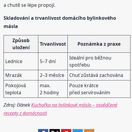
a chutě se lépe propojí.
Skladování a trvanlivost domácího bylinkového
másla
Způsob
Trvanlivost
Poznámka z praxe
uložení
Ideální pro běžnou
Lednice
5–7 dní
spotřebu
Mrazák
2–3 měsíce
Chuť zůstává zachována
Pokojová
max.
Pouze krátce
teplota
2 hodiny
před servírováním
Zdroj: článek
Kuchařka na bylinkové máslo – osvědčené
recepty z domácnosti