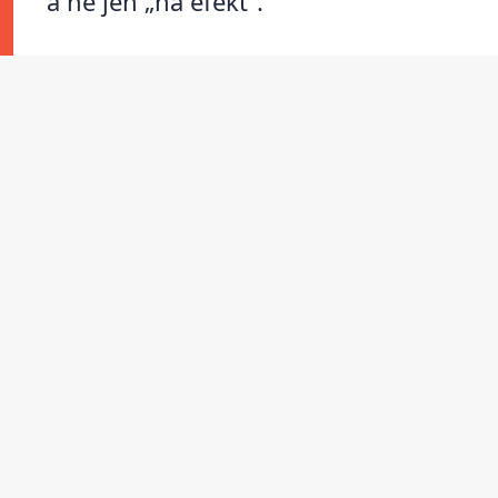
a ne jen „na efekt“.