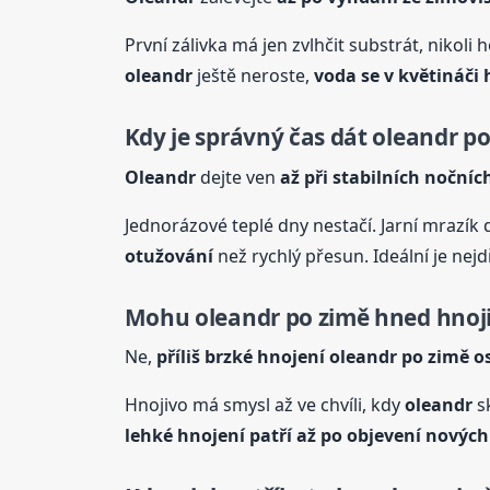
První zálivka má jen zvlhčit substrát, niko
oleandr
ještě neroste,
voda se v květináči
Kdy je správný čas dát
oleandr
po
Oleandr
dejte ven
až při stabilních nočníc
Jednorázové teplé dny nestačí. Jarní mrazík 
otužování
než rychlý přesun. Ideální je nej
Mohu
oleandr
po zimě hned hnojit
Ne,
příliš brzké hnojení
oleandr
po zimě o
Hnojivo má smysl až ve chvíli, kdy
oleandr
sk
lehké hnojení patří až po objevení novýc