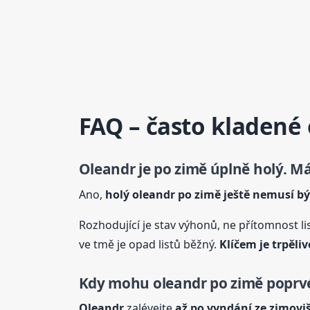
FAQ – často kladené
Oleandr
je po zimě úplně holý. M
Ano,
holý
oleandr
po zimě ještě nemusí bý
Rozhodující je stav výhonů, ne přítomnost l
ve tmě je opad listů běžný.
Klíčem je trpěliv
Kdy mohu
oleandr
po zimě poprvé
Oleandr
zalévejte
až po vyndání ze zimovi