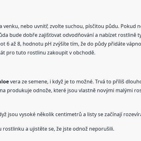
a venku, nebo uvnitř, zvolte suchou, písčitou půdu. Pokud 
da bude dobře zajišťovat odvodňování a nabízet rostlině ty
 6 až 8, hodnotu pH zvýšíte tím, že do půdy přidáte vápno.
át pro tuto rostlinu zakoupit v obchodě.
aloe
vera ze semene, i když je to možné. Trvá to příliš dlouh
lina produkuje odnože, které jsou vlastně novými malými ro
dyž jsou vysoké několik centimetrů a listy se začínají rozeví
stlinku a ujistěte se, že jste odnož neporušili.