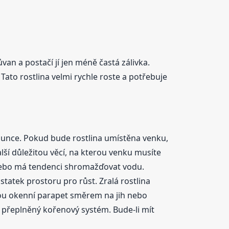
n a postačí jí jen méně častá zálivka.
 Tato rostlina velmi rychle roste a potřebuje
lunce. Pokud bude rostlina umístěna venku,
lší důležitou věcí, na kterou venku musíte
á nebo má tendenci shromažďovat vodu.
statek prostoru pro růst. Zralá rostlina
lbou okenní parapet směrem na jih nebo
je přeplněný kořenový systém. Bude-li mít