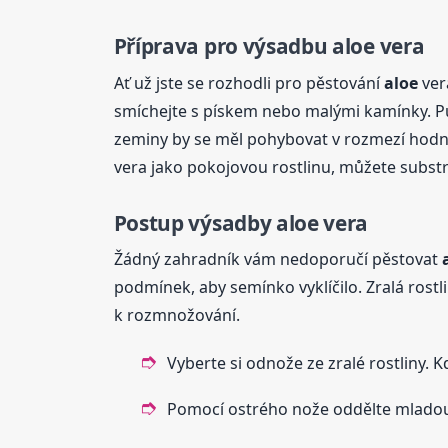
Příprava pro výsadbu
aloe
vera
Ať už jste se rozhodli pro pěstování
aloe
ver
smíchejte s pískem nebo malými kamínky. Pů
zeminy by se měl pohybovat v rozmezí hodnot
vera jako pokojovou rostlinu, můžete substr
Postup výsadby
aloe
vera
Žádný zahradník vám nedoporučí pěstovat
podmínek, aby semínko vyklíčilo. Zralá rost
k rozmnožování.
Vyberte si odnože ze zralé rostliny. K
Pomocí ostrého nože oddělte mladou ro