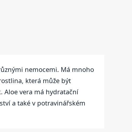
t s různými nemocemi. Má mnoho
rostlina, která může být
ek. Aloe vera má hydratační
lství a také v potravinářském