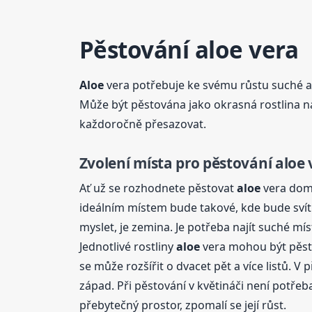
Pěstování
aloe
vera
Aloe
vera potřebuje ke svému růstu suché a 
Může být pěstována jako okrasná rostlina na s
každoročně přesazovat.
Zvolení místa pro pěstování
aloe
Ať už se rozhodnete pěstovat
aloe
vera doma
ideálním místem bude takové, kde bude svíti
myslet, je zemina. Je potřeba najít suché m
Jednotlivé rostliny
aloe
vera mohou být pěstov
se může rozšířit o dvacet pět a více listů. 
západ. Při pěstování v květináči není potřeb
přebytečný prostor, zpomalí se její růst.