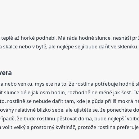
teplé až horké podnebí. Má ráda hodně slunce, nesnáší průva
kalce nebo v bytě, ale nejlépe se jí bude dařit ve skleníku.
vera
 nebo venku, myslete na to, že rostlina potřebuje hodně s
t slunce déle jak osm hodin, rozhodně ne méně jak šest. Da
ísto, rostlině se nebude dařit tam, kde je půda příliš mokr
ány relativně blízko sebe, ale ujistěte se, že ponecháte do
V případě, že bude rostlinu pěstovat doma, bude nejlepší vo
a volit velký a prostorný květináč, protože rostlina preferu