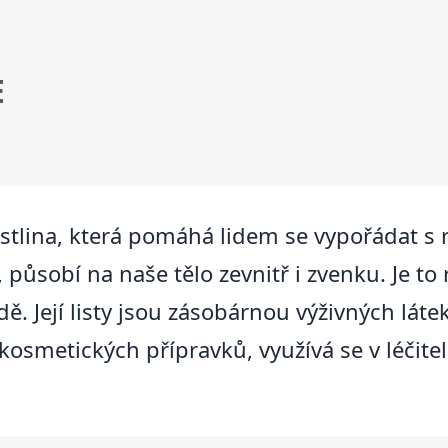
E
á rostlina, která pomáhá lidem se vypořáda
působí na naše tělo zevnitř i zvenku. Je to 
dě. Její listy jsou zásobárnou výživných lát
 kosmetických přípravků, využívá se v léčite