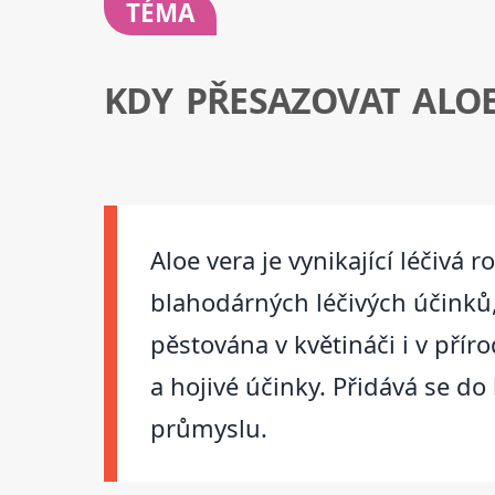
TÉMA
KDY PŘESAZOVAT ALO
Aloe vera je vynikající léčiv
blahodárných léčivých účinků, 
pěstována v květináči i v příro
a hojivé účinky. Přidává se do
průmyslu.