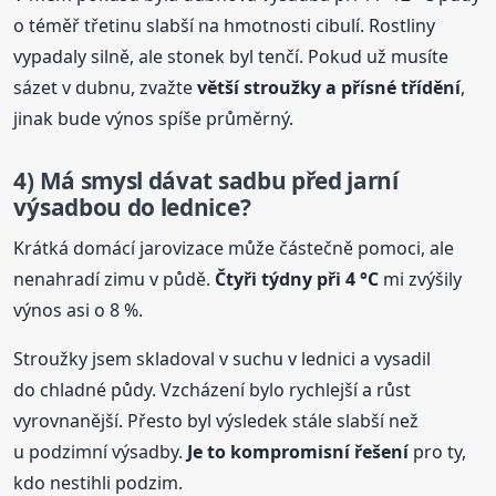
o téměř třetinu slabší na hmotnosti cibulí. Rostliny
vypadaly silně, ale stonek byl tenčí. Pokud už musíte
sázet v dubnu, zvažte
větší stroužky a přísné třídění
,
jinak bude výnos spíše průměrný.
4) Má smysl dávat sadbu před jarní
výsadbou do lednice?
Krátká domácí jarovizace může částečně pomoci, ale
nenahradí zimu v půdě.
Čtyři týdny při 4 °C
mi zvýšily
výnos asi o 8 %.
Stroužky jsem skladoval v suchu v lednici a vysadil
do chladné půdy. Vzcházení bylo rychlejší a růst
vyrovnanější. Přesto byl výsledek stále slabší než
u podzimní výsadby.
Je to kompromisní řešení
pro ty,
kdo nestihli podzim.