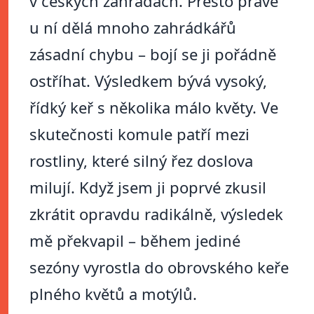
v českých zahradách. Přesto právě
u ní dělá mnoho zahrádkářů
zásadní chybu – bojí se ji pořádně
ostříhat. Výsledkem bývá vysoký,
řídký keř s několika málo květy. Ve
skutečnosti komule patří mezi
rostliny, které silný řez doslova
milují. Když jsem ji poprvé zkusil
zkrátit opravdu radikálně, výsledek
mě překvapil – během jediné
sezóny vyrostla do obrovského keře
plného květů a motýlů.