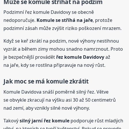
Může se komule stříhat na podzim
Podzimní řez komule Davidovy se obecně
nedoporučuje.
Komule se stříhá na jaře
, protože
podzimní zásah může zvýšit riziko poškození mrazem.
Když se keř zkrátí na podzim, nové výhony nestihnou
vyzrát a během zimy mohou snadno namrznout. Proto
je bezpečnější provádět
řez komule Davidovy
až
na jaře, kdy se rostlina připravuje na nový růst.
Jak moc se má komule zkrátit
Komule Davidova snáší poměrně silný řez. Větve
se obvykle zkracují na výšku asi 30 až 50 centimetrů
nad zemí, aby vznikly silné nové výhony.
Takový
silný jarní řez komule
podporuje růst mladých
větví, na kterých se tvoří květenství. Pokud se provede