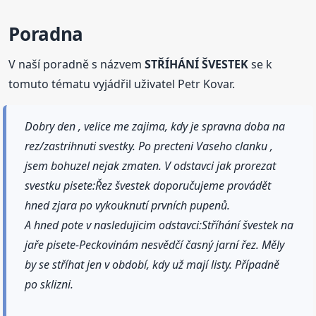
Poradna
V naší poradně s názvem
STŘÍHÁNÍ ŠVESTEK
se k
tomuto tématu vyjádřil uživatel Petr Kovar.
Dobry den , velice me zajima, kdy je spravna doba na
rez/zastrihnuti svestky. Po precteni Vaseho clanku ,
jsem bohuzel nejak zmaten. V odstavci jak prorezat
svestku pisete:Řez švestek doporučujeme provádět
hned zjara po vykouknutí prvních pupenů.
A hned pote v nasledujicim odstavci:Stříhání švestek na
jaře pisete-Peckovinám nesvědčí časný jarní řez. Měly
by se stříhat jen v období, kdy už mají listy. Případně
po sklizni.