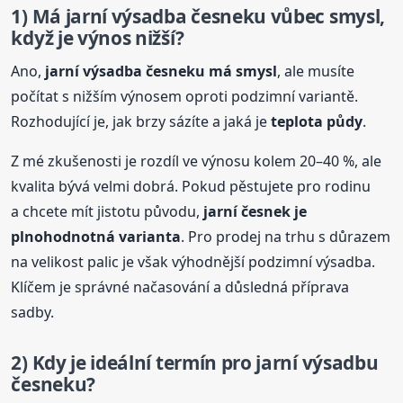
1) Má jarní výsadba česneku vůbec smysl,
když je výnos nižší?
Ano,
jarní výsadba česneku má smysl
, ale musíte
počítat s nižším výnosem oproti podzimní variantě.
Rozhodující je, jak brzy sázíte a jaká je
teplota půdy
.
Z mé zkušenosti je rozdíl ve výnosu kolem 20–40 %, ale
kvalita bývá velmi dobrá. Pokud pěstujete pro rodinu
a chcete mít jistotu původu,
jarní česnek je
plnohodnotná varianta
. Pro prodej na trhu s důrazem
na velikost palic je však výhodnější podzimní výsadba.
Klíčem je správné načasování a důsledná příprava
sadby.
2) Kdy je ideální termín pro jarní výsadbu
česneku?