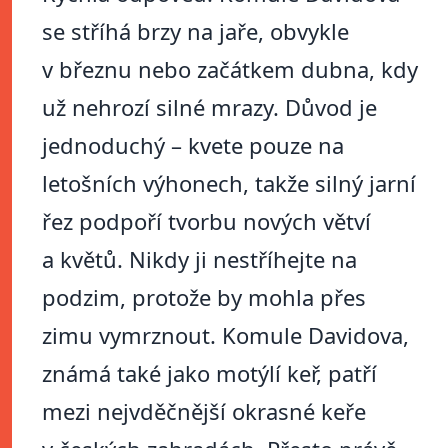
se stříhá brzy na jaře, obvykle
v březnu nebo začátkem dubna, kdy
už nehrozí silné mrazy. Důvod je
jednoduchý – kvete pouze na
letošních výhonech, takže silný jarní
řez podpoří tvorbu nových větví
a květů. Nikdy ji nestříhejte na
podzim, protože by mohla přes
zimu vymrznout. Komule Davidova,
známá také jako motýlí keř, patří
mezi nejvděčnější okrasné keře