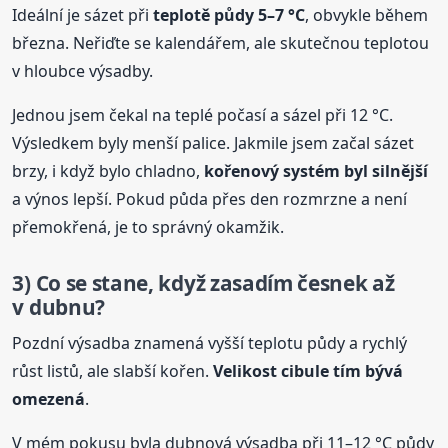
Ideální je sázet při
teplotě půdy 5–7 °C
, obvykle během
března. Neřiďte se kalendářem, ale skutečnou teplotou
v hloubce výsadby.
Jednou jsem čekal na teplé počasí a sázel při 12 °C.
Výsledkem byly menší palice. Jakmile jsem začal sázet
brzy, i když bylo chladno,
kořenový systém byl silnější
a výnos lepší. Pokud půda přes den rozmrzne a není
přemokřená, je to správný okamžik.
3) Co se stane, když zasadím česnek až
v dubnu?
Pozdní výsadba znamená vyšší teplotu půdy a rychlý
růst listů, ale slabší kořen.
Velikost cibule tím bývá
omezená
.
V mém pokusu byla dubnová výsadba při 11–12 °C půdy