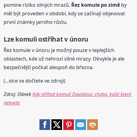
pomine riziko silných mrazů.
Řez komule po zimě
by
měl být proveden v období, kdy se začínají objevovat
první známky jarního růstu.
Lze komuli ostříhat v únoru
Řez komule v únoru je možný pouze v teplejších
oblastech, kde už nehrozí silné mrazy. Obvykle je ale
bezpečnější počkat alespoň do března.
(...více se dočtete ve zdroji)
Zdroj: článek
Kdy stříhat komuli Davidovu: chyba, kvůli které
nekvete