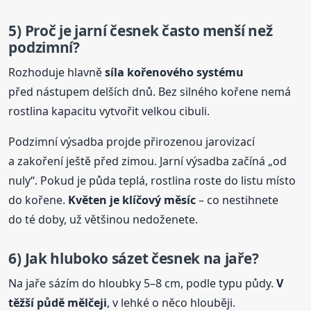
5) Proč je jarní česnek často menší než
podzimní?
Rozhoduje hlavně
síla kořenového systému
před nástupem delších dnů. Bez silného kořene nemá
rostlina kapacitu vytvořit velkou cibuli.
Podzimní výsadba projde přirozenou jarovizací
a zakoření ještě před zimou. Jarní výsadba začíná „od
nuly“. Pokud je půda teplá, rostlina roste do listu místo
do kořene.
Květen je klíčový měsíc
– co nestihnete
do té doby, už většinou nedoženete.
6) Jak hluboko sázet česnek na jaře?
Na jaře sázím do hloubky 5–8 cm, podle typu půdy.
V
těžší půdě mělčeji
, v lehké o něco hlouběji.