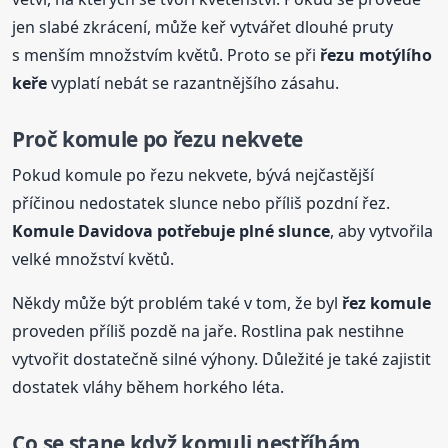
jen slabé zkrácení, může keř vytvářet dlouhé pruty
s menším množstvím květů. Proto se při
řezu motýlího
keře
vyplatí nebát se razantnějšího zásahu.
Proč komule po řezu nekvete
Pokud komule po řezu nekvete, bývá nejčastější
příčinou nedostatek slunce nebo příliš pozdní řez.
Komule Davidova potřebuje plné slunce
, aby vytvořila
velké množství květů.
Někdy může být problém také v tom, že byl
řez komule
proveden příliš pozdě na jaře. Rostlina pak nestihne
vytvořit dostatečně silné výhony. Důležité je také zajistit
dostatek vláhy během horkého léta.
Co se stane když komuli nestříhám