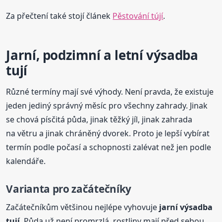
Za přečtení také stojí článek
Pěstování tújí
.
Jarní, podzimní a letní výsadba
tují
Různé termíny mají své výhody. Není pravda, že existuje
jeden jediný správný měsíc pro všechny zahrady. Jinak
se chová písčitá půda, jinak těžký jíl, jinak zahrada
na větru a jinak chráněný dvorek. Proto je lepší vybírat
termín podle počasí a schopnosti zalévat než jen podle
kalendáře.
Varianta pro začátečníky
Začátečníkům většinou nejlépe vyhovuje
jarní výsadba
tují
. Půda už není promrzlá, rostliny mají před sebou