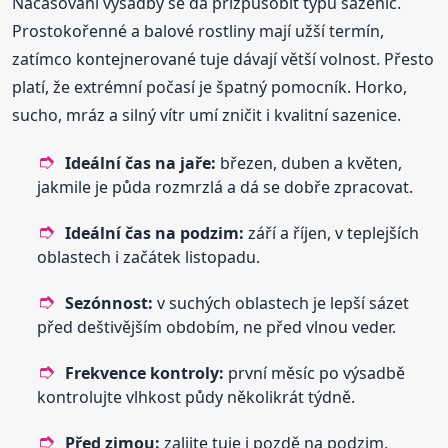
Načasování výsadby se dá přizpůsobit typu sazenic.
Prostokořenné a balové rostliny mají užší termín,
zatímco kontejnerované tuje dávají větší volnost. Přesto
platí, že extrémní počasí je špatný pomocník. Horko,
sucho, mráz a silný vítr umí zničit i kvalitní sazenice.
Ideální čas na jaře:
březen, duben a květen,
jakmile je půda rozmrzlá a dá se dobře zpracovat.
Ideální čas na podzim:
září a říjen, v teplejších
oblastech i začátek listopadu.
Sezónnost:
v suchých oblastech je lepší sázet
před deštivějším obdobím, ne před vlnou veder.
Frekvence kontroly:
první měsíc po výsadbě
kontrolujte vlhkost půdy několikrát týdně.
Před zimou:
zalijte tuje i pozdě na podzim,