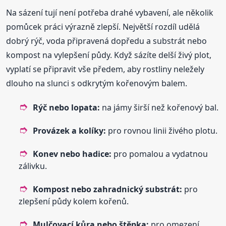
Na sázení tují není potřeba drahé vybavení, ale několik
pomůcek práci výrazně zlepší. Největší rozdíl udělá
dobrý rýč, voda připravená dopředu a substrát nebo
kompost na vylepšení půdy. Když sázíte delší živý plot,
vyplatí se připravit vše předem, aby rostliny neležely
dlouho na slunci s odkrytým kořenovým balem.
Rýč nebo lopata:
na jámy širší než kořenový bal.
Provázek a kolíky:
pro rovnou linii živého plotu.
Konev nebo hadice:
pro pomalou a vydatnou
zálivku.
Kompost nebo zahradnický substrát:
pro
zlepšení půdy kolem kořenů.
Mulčovací kůra nebo štěpka:
pro omezení