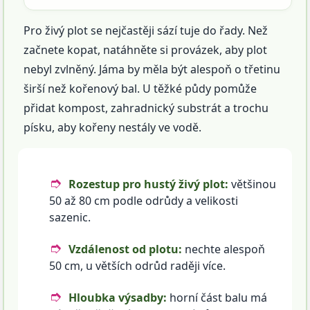
Pro živý plot se nejčastěji sází tuje do řady. Než
začnete kopat, natáhněte si provázek, aby plot
nebyl zvlněný. Jáma by měla být alespoň o třetinu
širší než kořenový bal. U těžké půdy pomůže
přidat kompost, zahradnický substrát a trochu
písku, aby kořeny nestály ve vodě.
Rozestup pro hustý živý plot:
většinou
50 až 80 cm podle odrůdy a velikosti
sazenic.
Vzdálenost od plotu:
nechte alespoň
50 cm, u větších odrůd raději více.
Hloubka výsadby:
horní část balu má