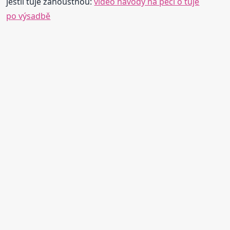
jestli túje zahoustnou:
video návody na péči o tuje
po výsadbě