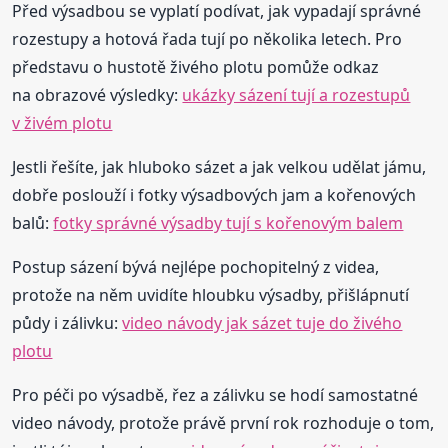
Před výsadbou se vyplatí podívat, jak vypadají správné
rozestupy a hotová řada tují po několika letech. Pro
představu o hustotě živého plotu pomůže odkaz
na obrazové výsledky:
ukázky sázení tují a rozestupů
v živém plotu
Jestli řešíte, jak hluboko sázet a jak velkou udělat jámu,
dobře poslouží i fotky výsadbových jam a kořenových
balů:
fotky správné výsadby tují s kořenovým balem
Postup sázení bývá nejlépe pochopitelný z videa,
protože na něm uvidíte hloubku výsadby, přišlápnutí
půdy i zálivku:
video návody jak sázet tuje do živého
plotu
Pro péči po výsadbě, řez a zálivku se hodí samostatné
video návody, protože právě první rok rozhoduje o tom,