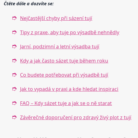
Čtěte dále a dozvíte se:
Nejčastější chyby při sázení tují
Tipy z praxe, aby tuje po výsadbě nehnědly
Jarní, podzimní a letní výsadba tují
Kdy a jak často sázet tuje během roku
Co budete potřebovat při výsadbě tují
Jak to vypadá v praxi a kde hledat inspiraci
FAQ – Kdy sázet tuje a jak se o ně starat
Závěrečné doporučení pro zdravý živý plot z tují