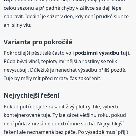
celou sezonu a případné chyby v zálivce se dají lépe
napravit. Ideální je sázet v den, kdy není prudké slunce
ani silný vítr.
Varianta pro pokročilé
Pokročilejší pěstitelé často volí
podzimní výsadbu tují
.
Půda bývá vlhčí, teploty mírnější a rostliny se tolik
nevysušují. Důležité je nenechat výsadbu příliš pozdě.
Tuje by měly mít před mrazy čas zakořenit.
Nejrychlejší řešení
Pokud potřebujete zasadit živý plot rychle, vyberte
kontejnerované tuje. Ty lze sázet většinu roku, pokud
není půda zmrzlá nebo extrémně suchá. Nejrychlejší
řešení ale neznamená bez péče. Po výsadbě musí přijít