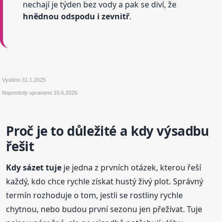
nechají je týden bez vody a pak se diví, že
hnědnou odspodu i zevnitř
.
Vydáno
31.1.2025
Naposledy upraveno
15.6.2026
Proč je to důležité a kdy výsadbu
řešit
Kdy sázet tuje
je jedna z prvních otázek, kterou řeší
každý, kdo chce rychle získat hustý živý plot. Správný
termín rozhoduje o tom, jestli se rostliny rychle
chytnou, nebo budou první sezonu jen přežívat. Tuje