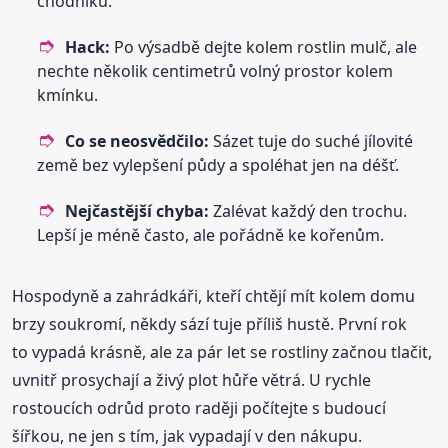
chodníku.
Hack:
Po výsadbě dejte kolem rostlin mulč, ale
nechte několik centimetrů volný prostor kolem
kmínku.
Co se neosvědčilo:
Sázet tuje do suché jílovité
země bez vylepšení půdy a spoléhat jen na déšť.
Nejčastější chyba:
Zalévat každý den trochu.
Lepší je méně často, ale pořádně ke kořenům.
Hospodyně a zahrádkáři, kteří chtějí mít kolem domu
brzy soukromí, někdy sází tuje příliš hustě. První rok
to vypadá krásně, ale za pár let se rostliny začnou tlačit,
uvnitř prosychají a živý plot hůře větrá. U rychle
rostoucích odrůd proto raději počítejte s budoucí
šířkou, ne jen s tím, jak vypadají v den nákupu.