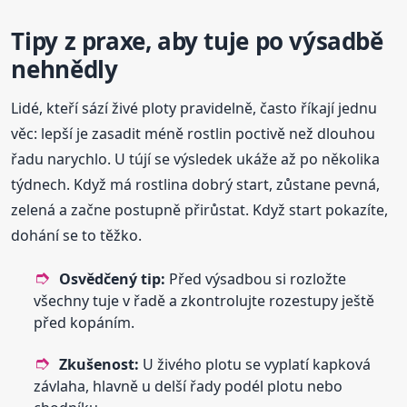
Tipy z praxe, aby tuje po výsadbě
nehnědly
Lidé, kteří sází živé ploty pravidelně, často říkají jednu
věc: lepší je zasadit méně rostlin poctivě než dlouhou
řadu narychlo. U tújí se výsledek ukáže až po několika
týdnech. Když má rostlina dobrý start, zůstane pevná,
zelená a začne postupně přirůstat. Když start pokazíte,
dohání se to těžko.
Osvědčený tip:
Před výsadbou si rozložte
všechny tuje v řadě a zkontrolujte rozestupy ještě
před kopáním.
Zkušenost:
U živého plotu se vyplatí kapková
závlaha, hlavně u delší řady podél plotu nebo