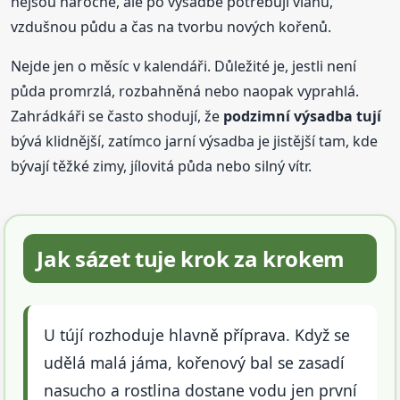
nejsou náročné, ale po výsadbě potřebují vláhu,
vzdušnou půdu a čas na tvorbu nových kořenů.
Nejde jen o měsíc v kalendáři. Důležité je, jestli není
půda promrzlá, rozbahněná nebo naopak vyprahlá.
Zahrádkáři se často shodují, že
podzimní výsadba tují
bývá klidnější, zatímco jarní výsadba je jistější tam, kde
bývají těžké zimy, jílovitá půda nebo silný vítr.
Jak sázet tuje krok za krokem
U tújí rozhoduje hlavně příprava. Když se
udělá malá jáma, kořenový bal se zasadí
nasucho a rostlina dostane vodu jen první