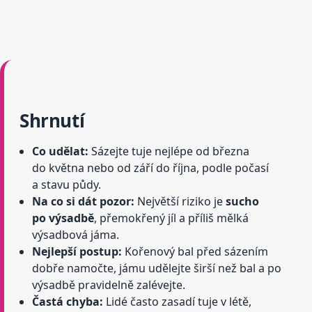
Shrnutí
Co udělat:
Sázejte tuje nejlépe od března
do května nebo od září do října, podle počasí
a stavu půdy.
Na co si dát pozor:
Největší riziko je
sucho
po výsadbě
, přemokřený jíl a příliš mělká
výsadbová jáma.
Nejlepší postup:
Kořenový bal před sázením
dobře namočte, jámu udělejte širší než bal a po
výsadbě pravidelně zalévejte.
Častá chyba:
Lidé často zasadí tuje v létě,