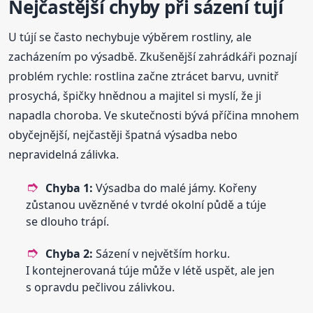
Nejčastější chyby při sázení tují
U tújí se často nechybuje výběrem rostliny, ale
zacházením po výsadbě. Zkušenější zahrádkáři poznají
problém rychle: rostlina začne ztrácet barvu, uvnitř
prosychá, špičky hnědnou a majitel si myslí, že ji
napadla choroba. Ve skutečnosti bývá příčina mnohem
obyčejnější, nejčastěji špatná výsadba nebo
nepravidelná zálivka.
Chyba 1:
Výsadba do malé jámy. Kořeny
zůstanou uvězněné v tvrdé okolní půdě a túje
se dlouho trápí.
Chyba 2:
Sázení v největším horku.
I kontejnerovaná túje může v létě uspět, ale jen
s opravdu pečlivou zálivkou.