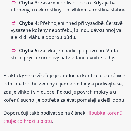
Chyba 3:
Zasazení příliš hluboko. Když je bal
utopený, krček rostliny trpí vlhkem a rostlina slábne.
Chyba 4:
Přehnojení hned při výsadbě. Čerstvě
vysazené kořeny nepotřebují silnou dávku hnojiva,
ale klid, vláhu a dobrou půdu.
Chyba 5:
Zálivka jen hadicí po povrchu. Voda
steče pryč a kořenový bal zůstane uvnitř suchý.
Prakticky se osvědčuje jednoduchá kontrola: po zálivce
odhrňte trochu zeminy u jedné rostliny a podívejte se,
zda je vlhko i v hloubce. Pokud je povrch mokrý a u
kořenů sucho, je potřeba zalévat pomaleji a delší dobu.
Doporučuji také podívat se na článek
Hloubka kořenů
thuje: co hrozí u plotu
.