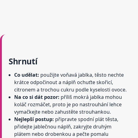
Shrnutí
Co udělat:
použijte voňavá jablka, těsto nechte
krátce odpočinout a náplň ochuťte skořicí,
citronem a trochou cukru podle kyselosti ovoce.
Na co si dát pozor:
příliš mokrá jablka mohou
koláč rozmáčet, proto je po nastrouhání lehce
vymačkejte nebo zahustěte strouhankou.
Nejlepší postup:
připravte spodní plát těsta,
přidejte jablečnou náplň, zakryjte druhým
plátem nebo drobenkou a pečte pomalu