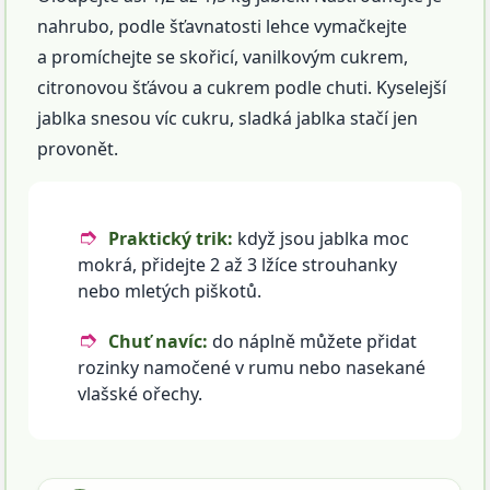
nahrubo, podle šťavnatosti lehce vymačkejte
a promíchejte se skořicí, vanilkovým cukrem,
citronovou šťávou a cukrem podle chuti. Kyselejší
jablka snesou víc cukru, sladká jablka stačí jen
provonět.
Praktický trik:
když jsou jablka moc
mokrá, přidejte 2 až 3 lžíce strouhanky
nebo mletých piškotů.
Chuť navíc:
do náplně můžete přidat
rozinky namočené v rumu nebo nasekané
vlašské ořechy.