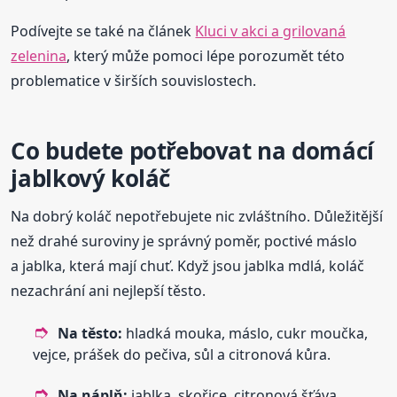
Podívejte se také na článek
Kluci v akci a grilovaná
zelenina
, který může pomoci lépe porozumět této
problematice v širších souvislostech.
Co budete potřebovat na domácí
jablkový koláč
Na dobrý koláč nepotřebujete nic zvláštního. Důležitější
než drahé suroviny je správný poměr, poctivé máslo
a jablka, která mají chuť. Když jsou jablka mdlá, koláč
nezachrání ani nejlepší těsto.
Na těsto:
hladká mouka, máslo, cukr moučka,
vejce, prášek do pečiva, sůl a citronová kůra.
Na náplň:
jablka, skořice, citronová šťáva,