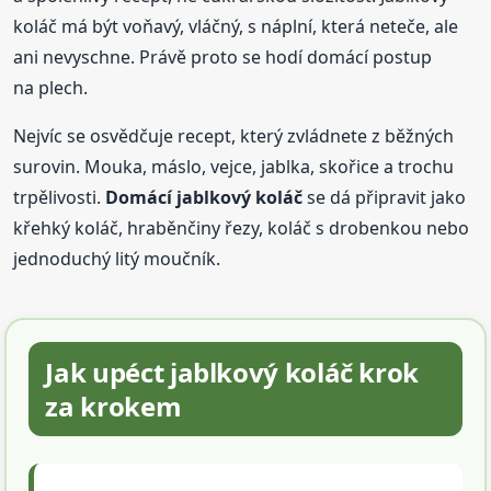
koláč má být voňavý, vláčný, s náplní, která neteče, ale
ani nevyschne. Právě proto se hodí domácí postup
na plech.
Nejvíc se osvědčuje recept, který zvládnete z běžných
surovin. Mouka, máslo, vejce, jablka, skořice a trochu
trpělivosti.
Domácí jablkový koláč
se dá připravit jako
křehký koláč, hraběnčiny řezy, koláč s drobenkou nebo
jednoduchý litý moučník.
Jak upéct jablkový koláč krok
za krokem