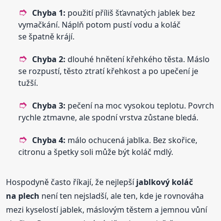
Chyba 1:
použití příliš šťavnatých jablek bez
vymačkání. Náplň potom pustí vodu a koláč
se špatně krájí.
Chyba 2:
dlouhé hnětení křehkého těsta. Máslo
se rozpustí, těsto ztratí křehkost a po upečení je
tužší.
Chyba 3:
pečení na moc vysokou teplotu. Povrch
rychle ztmavne, ale spodní vrstva zůstane bledá.
Chyba 4:
málo ochucená jablka. Bez skořice,
citronu a špetky soli může být koláč mdlý.
Hospodyně často říkají, že nejlepší
jablkový koláč
na plech
není ten nejsladší, ale ten, kde je rovnováha
mezi kyselostí jablek, máslovým těstem a jemnou vůní