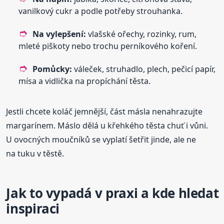
vanilkový cukr a podle potřeby strouhanka.
Na vylepšení:
vlašské ořechy, rozinky, rum,
mleté piškoty nebo trochu perníkového koření.
Pomůcky:
váleček, struhadlo, plech, pečicí papír,
mísa a vidlička na propíchání těsta.
Jestli chcete koláč jemnější, část másla nenahrazujte
margarínem. Máslo dělá u křehkého těsta chuť i vůni.
U ovocných moučníků se vyplatí šetřit jinde, ale ne
na tuku v těstě.
Jak to vypadá v praxi a kde hledat
inspiraci