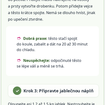
a prsty vytvořte drobenku. Potom přidejte vejce
a těsto krátce spojte. Nemá se dlouho hníst, jinak
po upečení ztvrdne.
Dobrá praxe:
těsto stačí spojit
do koule, zabalit a dát na 20 až 30 minut
do chladu.
Neuspěchejte:
odpočinuté těsto
se lépe válí a méně se trhá.
Krok 3: Připravte jablečnou náplň
Oloupejte asi 1,2 až 1,5 kg jablek. Nastrouhejte je