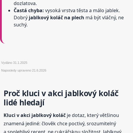
dozlatova.
Častá chyba:
vysoká vrstva těsta a málo jablek.
Dobrý
jablkový koláč na plech
má být vláčný, ne
suchý.
Vydáno
31.1.2025
Naposledy upraveno
21.6.2026
Proč kluci v akci jablkový koláč
lidé hledají
Kluci v akci jablkový koláč
je dotaz, který většinou
znamená jediné: člověk chce poctivý, srozumitelný
a spolehlivý recept, ne cukrářskou složitost. Jablkový