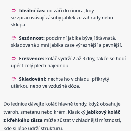
Ideální čas:
od září do února, kdy
se zpracovávají zásoby jablek ze zahrady nebo
sklepa.
Sezónnost:
podzimní jablka bývají šťavnatá,
skladovaná zimní jablka zase výraznější a pevnější.
Frekvence:
koláč vydrží 2 až 3 dny, takže se hodí
upéct celý plech najednou.
Skladování:
nechte ho v chladu, přikrytý
utěrkou nebo ve vzdušné dóze.
Do lednice dávejte koláč hlavně tehdy, když obsahuje
tvaroh, smetanu nebo krém. Klasický
jablkový koláč
z křehkého těsta
může zůstat v chladnější místnosti,
kde si lépe udrží strukturu.