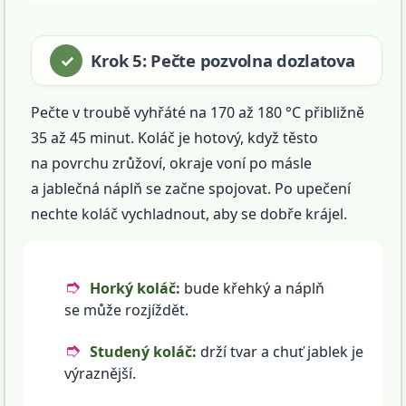
Krok 5: Pečte pozvolna dozlatova
Pečte v troubě vyhřáté na 170 až 180 °C přibližně
35 až 45 minut. Koláč je hotový, když těsto
na povrchu zrůžoví, okraje voní po másle
a jablečná náplň se začne spojovat. Po upečení
nechte koláč vychladnout, aby se dobře krájel.
Horký koláč:
bude křehký a náplň
se může rozjíždět.
Studený koláč:
drží tvar a chuť jablek je
výraznější.