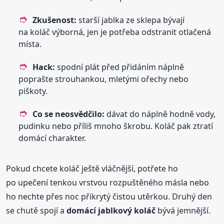
Zkušenost:
starší jablka ze sklepa bývají
na koláč výborná, jen je potřeba odstranit otlačená
místa.
Hack:
spodní plát před přidáním náplně
poprašte strouhankou, mletými ořechy nebo
piškoty.
Co se neosvědčilo:
dávat do náplně hodně vody,
pudinku nebo příliš mnoho škrobu. Koláč pak ztratí
domácí charakter.
Pokud chcete koláč ještě vláčnější, potřete ho
po upečení tenkou vrstvou rozpuštěného másla nebo
ho nechte přes noc přikrytý čistou utěrkou. Druhý den
se chutě spojí a
domácí jablkový koláč
bývá jemnější.