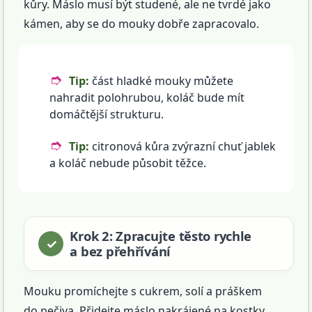
kůry. Máslo musí být studené, ale ne tvrdé jako
kámen, aby se do mouky dobře zapracovalo.
Tip:
část hladké mouky můžete
nahradit polohrubou, koláč bude mít
domáčtější strukturu.
Tip:
citronová kůra zvýrazní chuť jablek
a koláč nebude působit těžce.
Krok 2: Zpracujte těsto rychle
a bez přehřívání
Mouku promíchejte s cukrem, solí a práškem
do pečiva. Přidejte máslo nakrájené na kostky