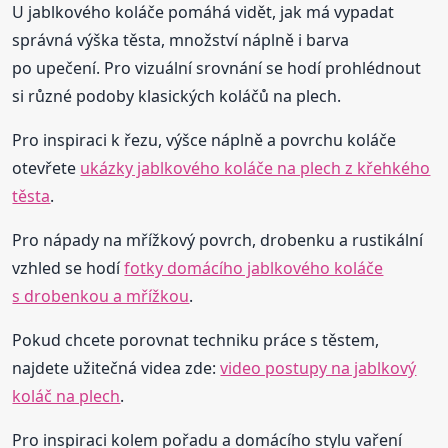
U jablkového koláče pomáhá vidět, jak má vypadat
správná výška těsta, množství náplně i barva
po upečení. Pro vizuální srovnání se hodí prohlédnout
si různé podoby klasických koláčů na plech.
Pro inspiraci k řezu, výšce náplně a povrchu koláče
otevřete
ukázky jablkového koláče na plech z křehkého
těsta
.
Pro nápady na mřížkový povrch, drobenku a rustikální
vzhled se hodí
fotky domácího jablkového koláče
s drobenkou a mřížkou
.
Pokud chcete porovnat techniku práce s těstem,
najdete užitečná videa zde:
video postupy na jablkový
koláč na plech
.
Pro inspiraci kolem pořadu a domácího stylu vaření