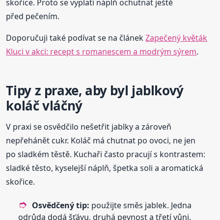
skořice. Proto se vyplatí náplň ochutnat ještě
před pečením.
Doporučuji také podívat se na článek
Zapečený květák
Kluci v akci: recept s romanescem a modrým sýrem
.
Tipy z praxe, aby byl jablkový
koláč vláčný
V praxi se osvědčilo nešetřit jablky a zároveň
nepřehánět cukr. Koláč má chutnat po ovoci, ne jen
po sladkém těstě. Kuchaři často pracují s kontrastem:
sladké těsto, kyselejší náplň, špetka soli a aromatická
skořice.
Osvědčený tip:
použijte směs jablek. Jedna
odrůda dodá šťávu, druhá pevnost a třetí vůni.