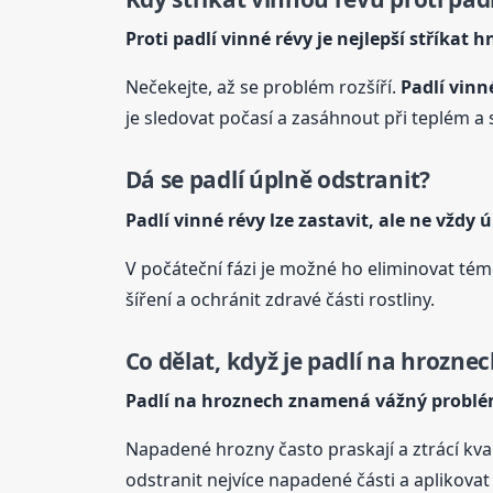
Proti padlí
vinné
révy
je nejlepší stříkat h
Nečekejte, až se problém rozšíří.
Padlí
vinn
je sledovat počasí a zasáhnout při teplém 
Dá se padlí úplně odstranit?
Padlí
vinné
révy
lze zastavit, ale ne vždy 
V počáteční fázi je možné ho eliminovat tém
šíření a ochránit zdravé části rostliny.
Co dělat, když je padlí na hrozne
Padlí na hroznech znamená vážný probl
Napadené hrozny často praskají a ztrácí kva
odstranit nejvíce napadené části a aplikovat 