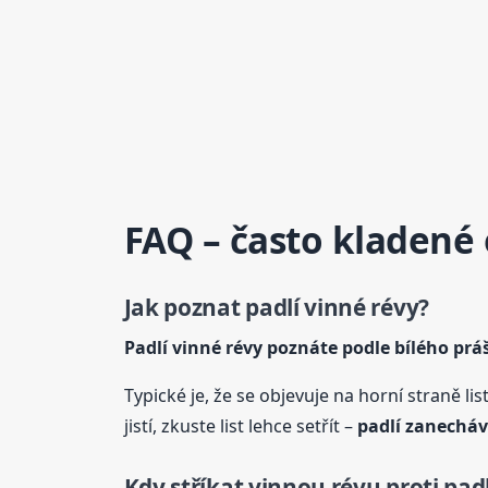
FAQ – často kladené
Jak poznat padlí
vinné
révy
?
Padlí
vinné
révy
poznáte podle bílého pr
Typické je, že se objevuje na horní straně l
jistí, zkuste list lehce setřít –
padlí zanecháv
Kdy stříkat vinnou révu proti padl