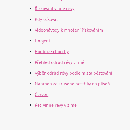
Řízkování vinné révy
Kdy očkovat
Videonávody k množení řízkováním
Hnojení
Houbové choroby
Přehled odrůd révy vinné
Výběr odrůd révy podle místa pěstování
Náhrada za zrušené postřiky na plíseň
Červen
Řez vinné révy v zimě