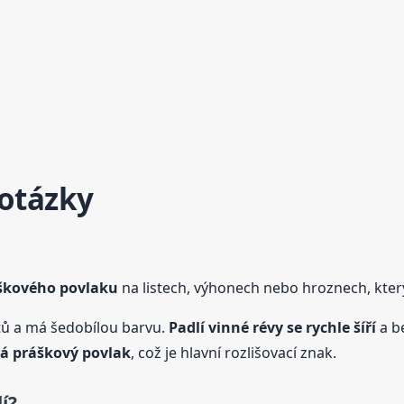
 otázky
áškového povlaku
na listech, výhonech nebo hroznech, kter
istů a má šedobílou barvu.
Padlí
vinné
révy
se rychle šíří
a be
á práškový povlak
, což je hlavní rozlišovací znak.
í?