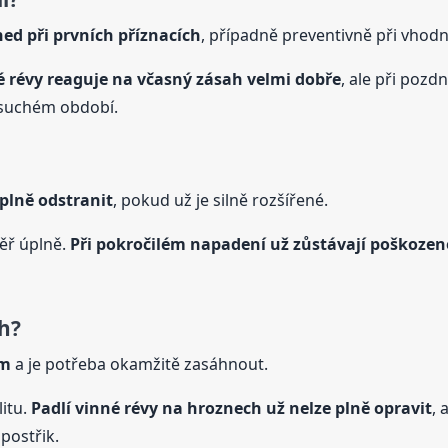
ned při prvních příznacích
, případně preventivně při vho
é
révy
reaguje na včasný zásah velmi dobře
, ale při pozd
a suchém období.
úplně odstranit
, pokud už je silně rozšířené.
ěř úplně.
Při pokročilém napadení už zůstávají poškozené
ch?
ém
a je potřeba okamžitě zasáhnout.
litu.
Padlí
vinné
révy
na hroznech už nelze plně opravit
, 
postřik.