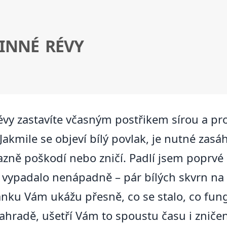
INNÉ RÉVY
évy zastavíte včasným postřikem sírou a p
. Jakmile se objeví bílý povlak, je nutné za
zně poškodí nebo zničí. Padlí jsem poprvé 
 vypadalo nenápadně – pár bílých skvrn na
lánku Vám ukážu přesně, co se stalo, co fun
 zahradě, ušetří Vám to spoustu času i znič