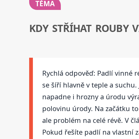
TÉMA
KDY STŘÍHAT ROUBY V
Rychlá odpověď: Padlí vinné r
se šíří hlavně v teple a suchu
napadne i hrozny a úrodu výra
polovinu úrody. Na začátku to
ale problém na celé révě. V č
Pokud řešíte padlí na vlastní