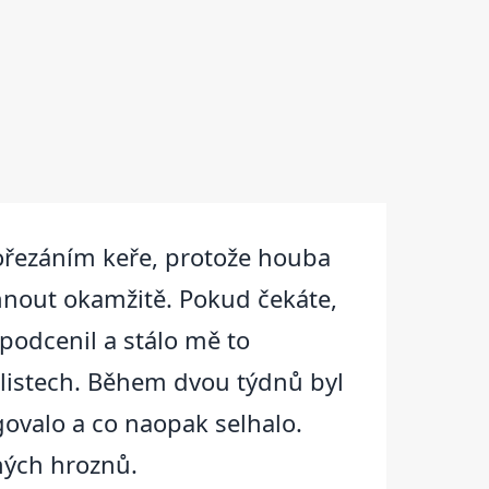
rořezáním keře, protože houba
sáhnout okamžitě. Pokud čekáte,
podcenil a stálo mě to
 listech. Během dvou týdnů byl
govalo a co naopak selhalo.
ených hroznů.