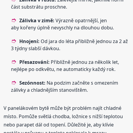
část substrátu proschne.
Zálivka v zimě:
Výrazně opatrnější, jen
aby kořeny úplně nevyschly na dlouhou dobu.
Hnojení:
Od jara do léta přibližně jednou za 2 až
3 týdny slabší dávkou.
Přesazování:
Přibližně jednou za několik let,
nejlépe po odkvětu, ne automaticky každý rok.
Sezónnost:
Na podzim začněte s omezením
zálivky a chladnějším stanovištěm.
V panelákovém bytě může být problém najít chladné
místo. Pomůže světlá chodba, ložnice s nižší teplotou
nebo parapet dál od topení. Důležité je, aby klívie
nestála v průvanu a teplota neklesala k mrazu.