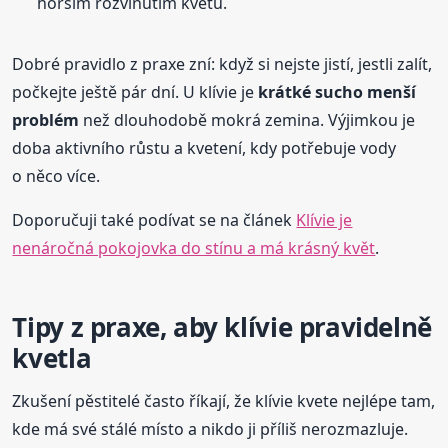
horším rozvinutím květů.
Dobré pravidlo z praxe zní: když si nejste jistí, jestli zalít,
počkejte ještě pár dní. U klívie je
krátké sucho menší
problém
než dlouhodobě mokrá zemina. Výjimkou je
doba aktivního růstu a kvetení, kdy potřebuje vody
o něco více.
Doporučuji také podívat se na článek
Klívie je
nenáročná pokojovka do stínu a má krásný květ
.
Tipy z praxe, aby klívie pravidelně
kvetla
Zkušení pěstitelé často říkají, že klívie kvete nejlépe tam,
kde má své stálé místo a nikdo ji příliš nerozmazluje.