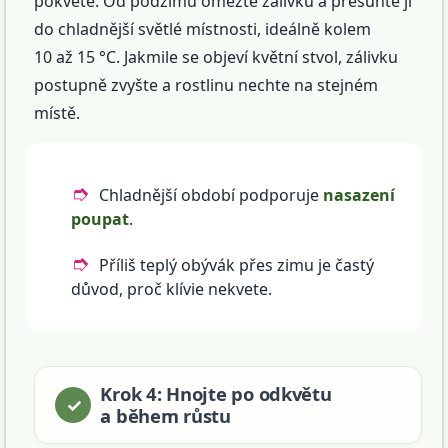
pokvete. Od podzimu omezte zálivku a přesuňte ji
do chladnější světlé místnosti, ideálně kolem
10 až 15 °C. Jakmile se objeví květní stvol, zálivku
postupně zvyšte a rostlinu nechte na stejném
místě.
Chladnější období podporuje
nasazení
poupat
.
Příliš teplý obývák přes zimu je častý
důvod, proč klívie nekvete.
Krok 4: Hnojte po odkvětu
a během růstu