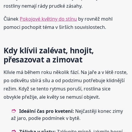
rostliny nemají rády prudké zásahy.
Článek
Pokojové květiny do stínu
by rovněž mohl
pomoci pochopit téma v širších souvislostech.
Kdy klívii zalévat, hnojit,
přesazovat a zimovat
Klívie má během roku několik fází. Na jaře a v létě roste,
po odkvětu sbírá sílu a od podzimu potřebuje klidnější
režim. Když se tento rytmus poruší, rostlina sice
obvykle přežije, ale květy se nemusí objevit.
Ideální čas pro kvetení:
Nejčastěji konec zimy
až jaro, podle podmínek v bytě.
Zálivka v růstu:
Zalévejte mírně, jakmile horní