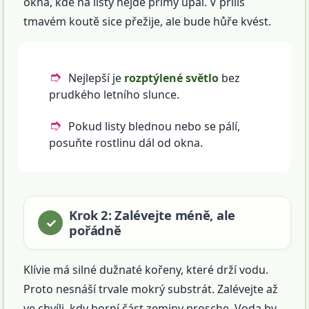
okna, kde na listy nejde přímý úpal. V příliš
tmavém koutě sice přežije, ale bude hůře kvést.
Nejlepší je
rozptýlené světlo
bez
prudkého letního slunce.
Pokud listy blednou nebo se pálí,
posuňte rostlinu dál od okna.
Krok 2: Zalévejte méně, ale
pořádně
Klívie má silné dužnaté kořeny, které drží vodu.
Proto nesnáší trvale mokrý substrát. Zalévejte až
ve chvíli, kdy horní část zeminy prosche. Voda by