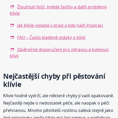
Žloutnutí listů, hnědé špičky a další problémy
klívie
Jak klívie vypadá v praxi a kde najít inspiraci
FAQ – Často kladené otázky o klívii
Závěrečné doporučení pro zdravou a kvetoucí
klívii
Nejčastější chyby při pěstování
klívie
Klívie hodně vydrží, ale některé chyby jí vadí opakovaně.
Nejčastěji nejde o nedostatek péče, ale naopak o péči
přehnanou. Mnoho pěstitelů rostlinu zalévá stejně jako
jiné pokojovky, jenže klívie má jiný rytmus a potřebuje