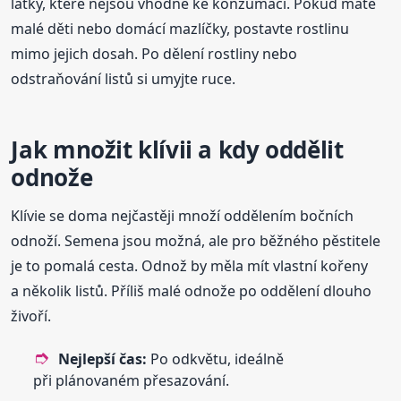
látky, které nejsou vhodné ke konzumaci. Pokud máte
malé děti nebo domácí mazlíčky, postavte rostlinu
mimo jejich dosah. Po dělení rostliny nebo
odstraňování listů si umyjte ruce.
Jak množit klívii a kdy oddělit
odnože
Klívie se doma nejčastěji množí oddělením bočních
odnoží. Semena jsou možná, ale pro běžného pěstitele
je to pomalá cesta. Odnož by měla mít vlastní kořeny
a několik listů. Příliš malé odnože po oddělení dlouho
živoří.
Nejlepší čas:
Po odkvětu, ideálně
při plánovaném přesazování.