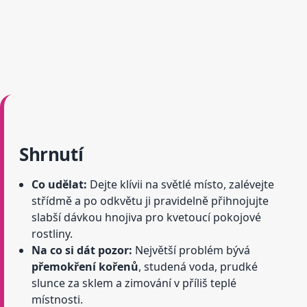
Shrnutí
Co udělat:
Dejte klívii na světlé místo, zalévejte
střídmě a po odkvětu ji pravidelně přihnojujte
slabší dávkou hnojiva pro kvetoucí pokojové
rostliny.
Na co si dát pozor:
Největší problém bývá
přemokření kořenů
, studená voda, prudké
slunce za sklem a zimování v příliš teplé
místnosti.