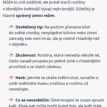
Může to znít zvláštně, ale právě starší rostliny
v těsnějším květináči bývají nejkrásnější. Důležitý je
hlavně
správný zimní režim
.
Osvědčený tip:
Na podzim přeneste klívii
do světlé chodby, nevytápěné ložnice nebo zimní
zahrady, kde není mráz, ale je citelně chladněji než
v obýváku.
Zkušenost:
Rostlina, která nekvetla několik let,
často nasadí poupata po jediné zimě v chladnějším
prostředí a se slabší zálivkou.
Hack:
Jakmile se ukáže květní stvol, označte si
směr květináče malou značkou a rostlinu už
neotáčejte.
Co se neosvědčilo:
Silné hnojení ve snaze vynutit
květ. Klívie pak může tvořit bujné listy, ale květ stále