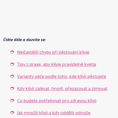
Čtěte dále a dozvíte se:
Nejčastější chyby při pěstování klívie
Tipy z praxe, aby klívie pravidelně kvetla
Varianty péče podle toho, kde klívii pěstujete
Kdy klívii zalévat, hnojit, přesazovat a zimovat
Co budete potřebovat pro zdravou klívii
Jak množit klívii a kdy oddělit odnože