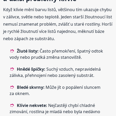
Když klívie mění barvu listů, většinou tím ukazuje chybu
v zálivce, světle nebo teplotě. Jeden starší žloutnoucí list
nemusí znamenat problém, zvlášť u staré rostliny. Horší
je rychlé žloutnutí více listů najednou, měknutí báze
nebo zápach ze substrátu.
Žluté listy:
Často přemokření, špatný odtok
vody nebo prudká změna stanoviště.
Hnědé špičky:
Suchý vzduch, nepravidelná
zálivka, přehnojení nebo zasolený substrát.
Bledé skvrny:
Může jít o popálení sluncem
za oknem.
Klívie nekvete:
Nejčastěji chybí chladné
zimování, rostlina je mladá nebo byla nedávno