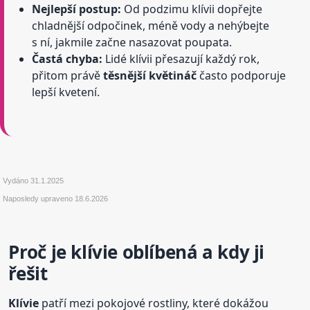
Nejlepší postup:
Od podzimu klívii dopřejte
chladnější odpočinek, méně vody a nehýbejte
s ní, jakmile začne nasazovat poupata.
Častá chyba:
Lidé klívii přesazují každý rok,
přitom právě
těsnější květináč
často podporuje
lepší kvetení.
Vydáno
31.1.2025
Naposledy upraveno
18.6.2026
Proč je klívie oblíbená a kdy ji
řešit
Klívie
patří mezi pokojové rostliny, které dokážou