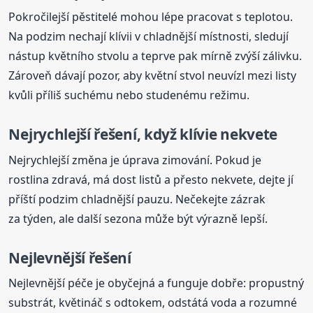
Pokročilejší pěstitelé mohou lépe pracovat s teplotou.
Na podzim nechají klívii v chladnější místnosti, sledují
nástup květního stvolu a teprve pak mírně zvýší zálivku.
Zároveň dávají pozor, aby květní stvol neuvízl mezi listy
kvůli příliš suchému nebo studenému režimu.
Nejrychlejší řešení, když klívie nekvete
Nejrychlejší změna je úprava zimování. Pokud je
rostlina zdravá, má dost listů a přesto nekvete, dejte jí
příští podzim chladnější pauzu. Nečekejte zázrak
za týden, ale další sezona může být výrazně lepší.
Nejlevnější řešení
Nejlevnější péče je obyčejná a funguje dobře: propustný
substrát, květináč s odtokem, odstátá voda a rozumné