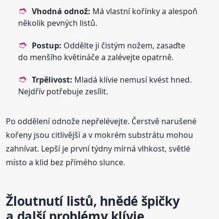
Vhodná odnož:
Má vlastní kořínky a alespoň
několik pevných listů.
Postup:
Oddělte ji čistým nožem, zasaďte
do menšího květináče a zalévejte opatrně.
Trpělivost:
Mladá klívie nemusí kvést hned.
Nejdřív potřebuje zesílit.
Po oddělení odnože nepřelévejte. Čerstvě narušené
kořeny jsou citlivější a v mokrém substrátu mohou
zahnívat. Lepší je první týdny mírná vlhkost, světlé
místo a klid bez přímého slunce.
Žloutnutí listů, hnědé špičky
a další problémy klívie