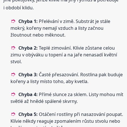
i období klidu.
Chyba 1:
Přelévání v zimě. Substrát je stále
mokrý, kořeny nemají vzduch a listy začnou
žloutnout nebo měknout.
Chyba 2:
Teplé zimování. Klívie zůstane celou
zimu v obýváku u topení a na jaře nenasadí květní
stvol.
Chyba 3:
Časté přesazování. Rostlina pak buduje
kořeny a listy místo toho, aby kvetla.
Chyba 4:
Přímé slunce za sklem. Listy mohou mít
světlé až hnědé spálené skvrny.
Chyba 5:
Otáčení rostliny při nasazování poupat.
Klívie někdy reaguje zpomalením růstu stvolu nebo