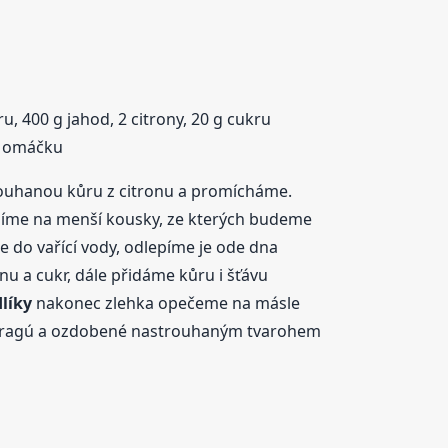
ru, 400 g jahod, 2 citrony, 20 g cukru
na omáčku
trouhanou kůru z citronu a promícháme.
ájíme na menší kousky, ze kterých budeme
e do vařící vody, odlepíme je ode dna
 a cukr, dále přidáme kůru i šťávu
líky
nakonec zlehka opečeme na másle
ragú a ozdobené nastrouhaným tvarohem