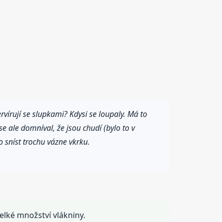
vírují se slupkami? Kdysi se loupaly. Má to
e ale domníval, že jsou chudí (bylo to v
o sníst trochu vázne vkrku.
elké množství vlákniny.