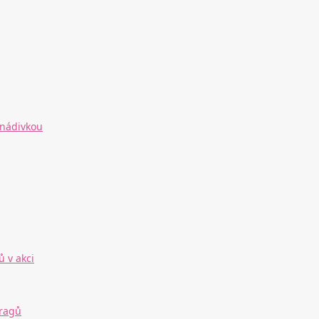
 nádivkou
ů v akci
 ragů