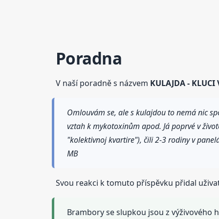
Poradna
V naší poradně s názvem
KULAJDA - KLUCI 
Omlouvám se, ale s kulajdou to nemá nic spol
vztah k mykotoxinům apod. Já poprvé v životě
"kolektivnoj kvartire"), čili 2-3 rodiny v pan
MB
Svou reakci k tomuto příspěvku přidal uživa
Brambory se slupkou jsou z výživového hl