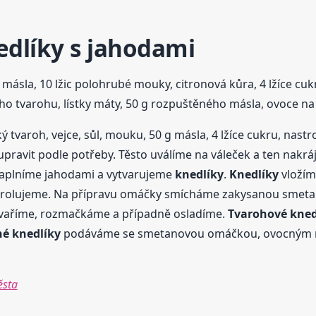
edlíky
s jahodami
g másla, 10 lžic polohrubé mouky, citronová kůra, 4 lžíce cuk
ého tvarohu, lístky máty, 50 g rozpuštěného másla, ovoce 
tvaroh, vejce, sůl, mouku, 50 g másla, 4 lžíce cukru, nas
ravit podle potřeby. Těsto uválíme na váleček a ten nakr
 naplníme jahodami a vytvarujeme
knedlíky
.
Knedlíky
vložím
ntrolujeme. Na přípravu omáčky smícháme zakysanou smetanu
ozvaříme, rozmačkáme a případně osladíme.
Tvarohové
kned
né
knedlíky
podáváme se smetanovou omáčkou, ovocným 
ěsta