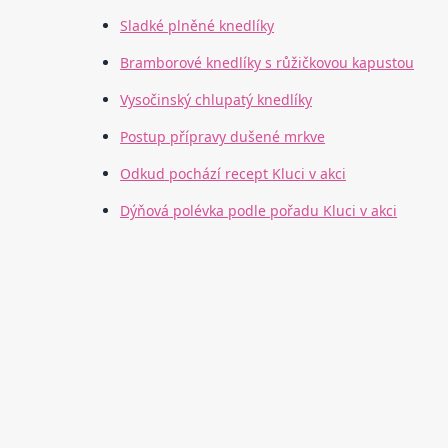
Sladké plněné knedlíky
Bramborové knedlíky s růžičkovou kapustou
Vysočinský chlupatý knedlíky
Postup přípravy dušené mrkve
Odkud pochází recept Kluci v akci
Dýňová polévka podle pořadu Kluci v akci