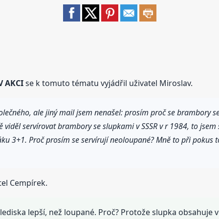
V AKCI
se k tomuto tématu vyjádřil uživatel Miroslav.
ečného, ale jiný mail jsem nenašel: prosím proč se brambory ser
 viděl servírovat brambory se slupkami v SSSR v r 1984, to jsem s
eláku 3+1. Proč prosím se servírují neoloupané? Mně to při pokus t
tel Cempírek.
ediska lepší, než loupané. Proč? Protože slupka obsahuje v