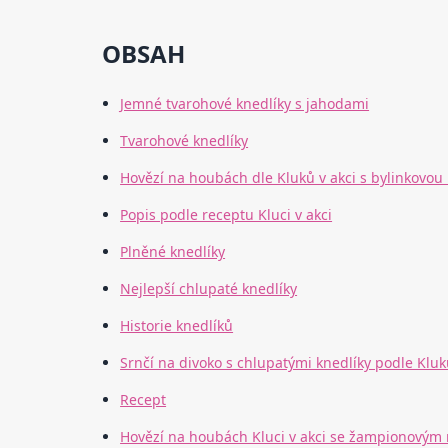
OBSAH
Jemné tvarohové knedlíky s jahodami
Tvarohové knedlíky
Hovězí na houbách dle Kluků v akci s bylinkovou
Popis podle receptu Kluci v akci
Plněné knedlíky
Nejlepší chlupaté knedlíky
Historie knedlíků
Srnčí na divoko s chlupatými knedlíky podle Kluk
Recept
Hovězí na houbách Kluci v akci se žampionovým