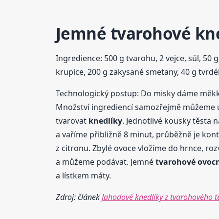
Jemné
tvarohové
kn
Ingredience: 500 g tvarohu, 2 vejce, sůl, 50 
krupice, 200 g zakysané smetany, 40 g tvrd
Technologický postup: Do misky dáme měkký 
Množství ingrediencí samozřejmě můžeme up
tvarovat
knedlíky
. Jednotlivé kousky těsta
a vaříme přibližně 8 minut, průběžně je ko
z citronu. Zbylé ovoce vložíme do hrnce, r
a můžeme podávat. Jemné
tvarohové
ovoc
a lístkem máty.
Zdroj: článek
Jahodové knedlíky z tvarohového t