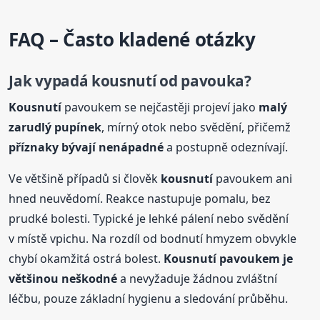
FAQ – Často kladené otázky
Jak vypadá
kousnutí
od pavouka?
Kousnutí
pavoukem se nejčastěji projeví jako
malý
zarudlý pupínek
, mírný otok nebo svědění, přičemž
příznaky bývají nenápadné
a postupně odeznívají.
Ve většině případů si člověk
kousnutí
pavoukem ani
hned neuvědomí. Reakce nastupuje pomalu, bez
prudké bolesti. Typické je lehké pálení nebo svědění
v místě vpichu. Na rozdíl od bodnutí hmyzem obvykle
chybí okamžitá ostrá bolest.
Kousnutí
pavoukem je
většinou neškodné
a nevyžaduje žádnou zvláštní
léčbu, pouze základní hygienu a sledování průběhu.