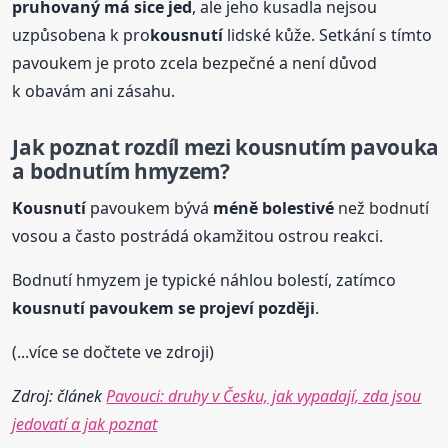
pruhovaný má sice jed
, ale jeho kusadla nejsou
uzpůsobena k pro
kousnutí
lidské kůže. Setkání s tímto
pavoukem je proto zcela bezpečné a není důvod
k obavám ani zásahu.
Jak poznat rozdíl mezi
kousnutí
m pavouka
a bodnutím hmyzem?
Kousnutí
pavoukem bývá
méně bolestivé
než bodnutí
vosou a často postrádá okamžitou ostrou reakci.
Bodnutí hmyzem je typické náhlou bolestí, zatímco
kousnutí
pavoukem se projeví později
.
(...více se dočtete ve zdroji)
Zdroj: článek
Pavouci: druhy v Česku, jak vypadají, zda jsou
jedovatí a jak poznat