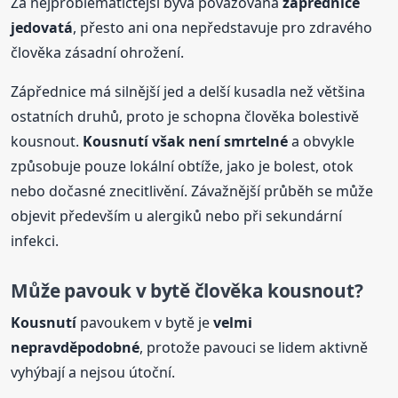
Za nejproblematičtější bývá považována
zápřednice
jedovatá
, přesto ani ona nepředstavuje pro zdravého
člověka zásadní ohrožení.
Zápřednice má silnější jed a delší kusadla než většina
ostatních druhů, proto je schopna člověka bolestivě
kousnout.
Kousnutí
však není smrtelné
a obvykle
způsobuje pouze lokální obtíže, jako je bolest, otok
nebo dočasné znecitlivění. Závažnější průběh se může
objevit především u alergiků nebo při sekundární
infekci.
Může pavouk v bytě člověka kousnout?
Kousnutí
pavoukem v bytě je
velmi
nepravděpodobné
, protože pavouci se lidem aktivně
vyhýbají a nejsou útoční.