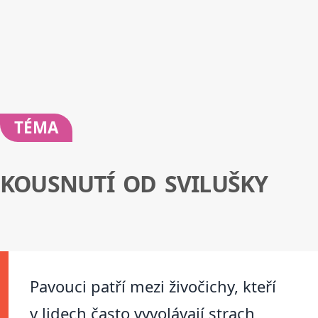
TÉMA
KOUSNUTÍ OD SVILUŠKY
Pavouci patří mezi živočichy, kteří
v lidech často vyvolávají strach,