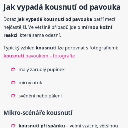
Jak vypadá
kousnutí
od pavouka
Dotaz
jak vypadá
kousnutí
od pavouka
patří mezi
nejčastější. Ve většině případů jde o
mírnou kožní
reakci
, která sama odezní.
Typický vzhled
kousnutí
lze porovnat s fotografiemi:
kousnutí
pavoukem – fotografie
malý zarudlý pupínek
mírný otok
svědění nebo pálení
Mikro-scénáře
kousnutí
kousnutí
při spánku
– velmi vzácné, většinou