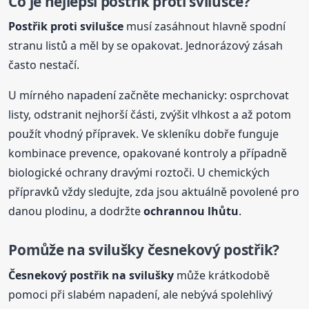
Co je nejlepší postřik proti svilušce?
Postřik proti svilušce
musí zasáhnout hlavně spodní
stranu listů a měl by se opakovat. Jednorázový zásah
často nestačí.
U mírného napadení začněte mechanicky: osprchovat
listy, odstranit nejhorší části, zvýšit vlhkost a až potom
použít vhodný přípravek. Ve skleníku dobře funguje
kombinace prevence, opakované kontroly a případně
biologické ochrany dravými roztoči. U chemických
přípravků vždy sledujte, zda jsou aktuálně povolené pro
danou plodinu, a dodržte
ochrannou lhůtu
.
Pomůže na svilušky česnekový postřik?
Česnekový postřik na svilušky
může krátkodobě
pomoci při slabém napadení, ale nebývá spolehlivý