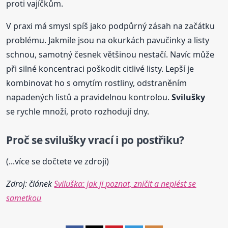
proti vajíčkům.
V praxi má smysl spíš jako podpůrný zásah na začátku
problému. Jakmile jsou na okurkách pavučinky a listy
schnou, samotný česnek většinou nestačí. Navíc může
při silné koncentraci poškodit citlivé listy. Lepší je
kombinovat ho s omytím rostliny, odstraněním
napadených listů a pravidelnou kontrolou.
Svilušky
se rychle množí, proto rozhodují dny.
Proč se svilušky vrací i po postřiku?
(...více se dočtete ve zdroji)
Zdroj: článek
Sviluška: jak ji poznat, zničit a neplést se
sametkou