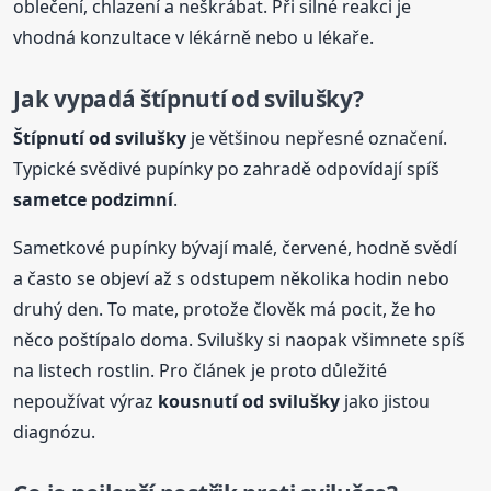
oblečení, chlazení a neškrábat. Při silné reakci je
vhodná konzultace v lékárně nebo u lékaře.
Jak vypadá štípnutí
od svilušky
?
Štípnutí
od svilušky
je většinou nepřesné označení.
Typické svědivé pupínky po zahradě odpovídají spíš
sametce podzimní
.
Sametkové pupínky bývají malé, červené, hodně svědí
a často se objeví až s odstupem několika hodin nebo
druhý den. To mate, protože člověk má pocit, že ho
něco poštípalo doma. Svilušky si naopak všimnete spíš
na listech rostlin. Pro článek je proto důležité
nepoužívat výraz
kousnutí
od svilušky
jako jistou
diagnózu.