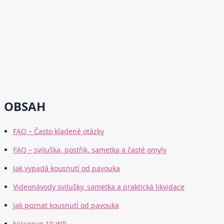
OBSAH
FAQ – Často kladené otázky
FAQ – sviluška, postřik, sametka a časté omyly
Jak vypadá kousnutí od pavouka
Videonávody svilušky, sametka a praktická likvidace
Jak poznat kousnutí od pavouka
Nissorun 10 WP