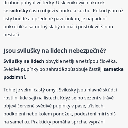
drobné pohyblivé tečky. U skleníkových okurek
se
svilušky
často objeví v horku a suchu. Pokud jsou už
listy hnědé a opředené pavučinkou, je napadení
pokročilé a samotný slabý domácí postřik většinou
nestačí.
Jsou svilušky na lidech nebezpečné?
Svilušky na lidech
obvykle nežijí a neštípou člověka.
Svědivé pupínky po zahradě způsobuje častěji
sametka
podzimní
.
Tohle je velmi častý omyl. Svilušky jsou hlavně škůdci
rostlin, kde sají na listech. Když se po sezení v trávě
objeví červené svědivé pupínky v pase, tříslech,
podkolení nebo kolem ponožek, podezření míří spíš
na sametku. Prakticky pomáhá sprcha, vyprání