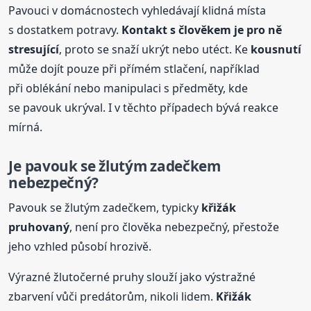
Pavouci v domácnostech vyhledávají klidná místa
s dostatkem potravy.
Kontakt s člověkem je pro ně
stresující
, proto se snaží ukrýt nebo utéct. Ke
kousnutí
může dojít pouze při přímém stlačení, například
při oblékání nebo manipulaci s předměty, kde
se pavouk ukrýval. I v těchto případech bývá reakce
mírná.
Je pavouk se žlutým zadečkem
nebezpečný?
Pavouk se žlutým zadečkem, typicky
křižák
pruhovaný
, není pro člověka nebezpečný, přestože
jeho vzhled působí hrozivě.
Výrazné žlutočerné pruhy slouží jako výstražné
zbarvení vůči predátorům, nikoli lidem.
Křižák