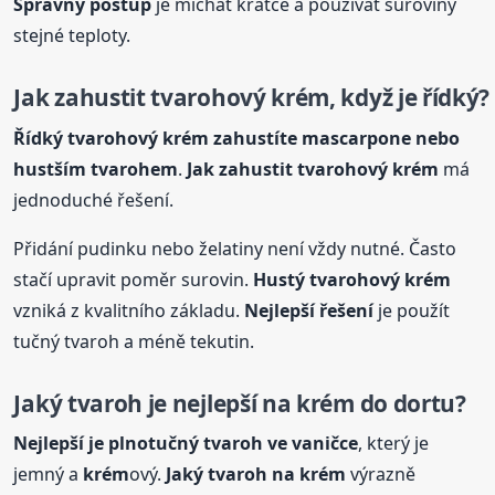
Správný postup
je míchat krátce a používat suroviny
stejné teploty.
Jak zahustit tvarohový
krém
, když je řídký?
Řídký tvarohový
krém
zahustíte mascarpone nebo
hustším tvarohem
.
Jak zahustit tvarohový
krém
má
jednoduché řešení.
Přidání pudinku nebo želatiny není vždy nutné. Často
stačí upravit poměr surovin.
Hustý tvarohový
krém
vzniká z kvalitního základu.
Nejlepší řešení
je použít
tučný tvaroh a méně tekutin.
Jaký tvaroh je nejlepší na
krém
do dortu?
Nejlepší je plnotučný tvaroh ve vaničce
, který je
jemný a
krém
ový.
Jaký tvaroh na
krém
výrazně