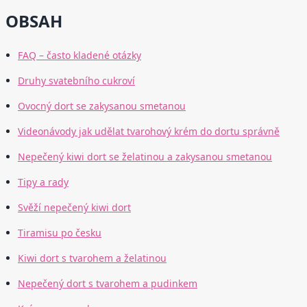
OBSAH
FAQ – často kladené otázky
Druhy svatebního cukroví
Ovocný dort se zakysanou smetanou
Videonávody jak udělat tvarohový krém do dortu správně
Nepečený kiwi dort se želatinou a zakysanou smetanou
Tipy a rady
Svěží nepečený kiwi dort
Tiramisu po česku
Kiwi dort s tvarohem a želatinou
Nepečený dort s tvarohem a pudinkem