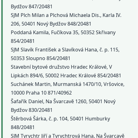
Bydžov 847/20481
SJM Plch Milan a Plchová Michaela Dis., Karla IV.
206, 50401 Nový Bydžov 848/20481
Poddaná Kamila, Fučíkova 35, 50352 Skřivany
854/20481
SJM Slavík František a Slavíková Hana, č. p. 115,
50353 Sloupno 854/20481
Stavební bytové družstvo Hradec Králové, V
Lipkách 894/6, 50002 Hradec Králové 854/20481
Suchánek Martin, Murmanská 1470/10, Vršovice,
10000 Praha 10 871/40962
Šafařík Daniel, Na Švarcavě 1260, 50401 Nový
Bydžov 830/20481
Štěrbová Šárka, č. p. 104, 50401 Humburky
848/20481
SJM Tyrychtr Jiří a Tyrychtrová Hana, Na Švarcavě