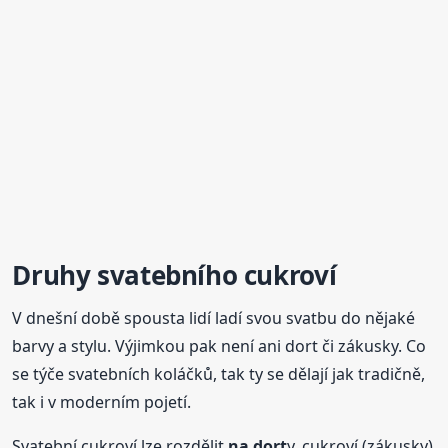
Druhy svatebního cukroví
V dnešní době spousta lidí ladí svou svatbu do nějaké
barvy a stylu. Výjimkou pak není ani dort či zákusky. Co
se týče svatebních koláčků, tak ty se dělají jak tradičně,
tak i v moderním pojetí.
Svatební cukroví lze rozdělit
na dort
y, cukroví (zákusky)