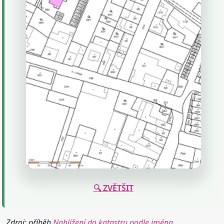
🔍 ZVĚTŠIT
Zdroj: příběh
Nahlížení do katastru podle jména