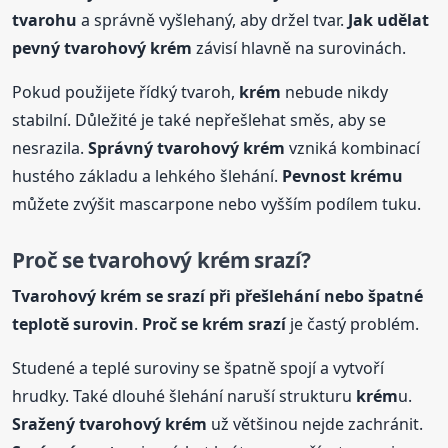
tvarohu
a správně vyšlehaný, aby držel tvar.
Jak udělat
pevný tvarohový
krém
závisí hlavně na surovinách.
Pokud použijete řídký tvaroh,
krém
nebude nikdy
stabilní. Důležité je také nepřešlehat směs, aby se
nesrazila.
Správný tvarohový
krém
vzniká kombinací
hustého základu a lehkého šlehání.
Pevnost
krém
u
můžete zvýšit mascarpone nebo vyšším podílem tuku.
Proč se tvarohový
krém
srazí?
Tvarohový
krém
se srazí při přešlehání nebo špatné
teplotě surovin
.
Proč se
krém
srazí
je častý problém.
Studené a teplé suroviny se špatně spojí a vytvoří
hrudky. Také dlouhé šlehání naruší strukturu
krém
u.
Sražený tvarohový
krém
už většinou nejde zachránit.