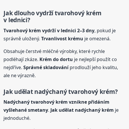
Jak dlouho vydrží tvarohový
krém
v lednici?
Tvarohový
krém
vydrží v lednici 2–3 dny
, pokud je
správně uložený.
Trvanlivost
krém
u
je omezená.
Obsahuje čerstvé mléčné výrobky, které rychle
podléhají zkáze.
Krém
do dortu
je nejlepší použít co
nejdříve.
Správné skladování
prodlouží jeho kvalitu,
ale ne výrazně.
Jak udělat nadýchaný tvarohový
krém
?
Nadýchaný tvarohový
krém
vznikne přidáním
vyšlehané
smetany
.
Jak udělat nadýchaný
krém
je
jednoduché.