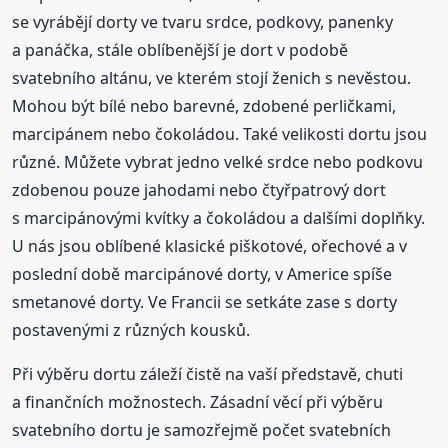
se vyrábějí dorty ve tvaru srdce, podkovy, panenky
a panáčka, stále oblíbenější je dort v podobě
svatebního altánu, ve kterém stojí ženich s nevěstou.
Mohou být bílé nebo barevné, zdobené perličkami,
marcipánem nebo čokoládou. Také velikosti dortu jsou
různé. Můžete vybrat jedno velké srdce nebo podkovu
zdobenou pouze jahodami nebo čtyřpatrový dort
s marcipánovými kvítky a čokoládou a dalšími doplňky.
U nás jsou oblíbené klasické piškotové, ořechové a v
poslední době marcipánové dorty, v Americe spíše
smetanové dorty. Ve Francii se setkáte zase s dorty
postavenými z různých kousků.
Při výběru dortu záleží čistě na vaší představě, chuti
a finančních možnostech. Zásadní věcí při výběru
svatebního dortu je samozřejmě počet svatebních