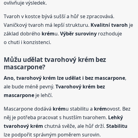
ovlivňuje výsledek.
Tvaroh v kostce bývá sušší a hůř se zpracovává.
Vaničkový tvaroh má lepší strukturu.
Kvalitní tvaroh
je
základ dobrého
krém
u.
Výběr suroviny
rozhoduje
o chuti i konzistenci.
Můžu udělat tvarohový
krém
bez
mascarpone?
Ano, tvarohový
krém
lze udělat i bez mascarpone
,
ale bude méně pevný.
Tvarohový
krém
bez
mascarpone
je lehčí.
Mascarpone dodává
krém
u stabilitu a
krém
ovost. Bez
něj je potřeba pracovat s hustším tvarohem.
Lehký
tvarohový
krém
chutná svěže, ale hůř drží.
Stabilitu
lze podpořit správným poměrem surovin.