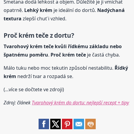
Smetana dodá lehkost a objem. Důležité je ji vmíchat
opatrně.
Lehký
krém
je ideální do dortů.
Nadýchaná
textura
zlepší chuť i vzhled.
Proč
krém
teče z dortu?
Tvarohový
krém
teče kvůli řídkému základu nebo
špatnému poměru
.
Proč
krém
teče
je častá chyba.
Málo tuku nebo moc tekutin způsobí nestabilitu.
Řídký
krém
nedrží tvar a rozpadá se.
(...více se dočtete ve zdroji)
Zdroj: článek
Tvarohový krém do dortu: nejlepší recept + tipy