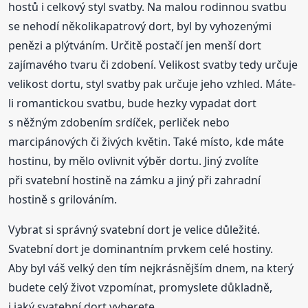
hostů i celkový styl svatby. Na malou rodinnou svatbu
se nehodí několikapatrový dort, byl by vyhozenými
penězi a plýtváním. Určitě postačí jen menší dort
zajímavého tvaru či zdobení. Velikost svatby tedy určuje
velikost dortu, styl svatby pak určuje jeho vzhled. Máte-
li romantickou svatbu, bude hezky vypadat dort
s něžným zdobením srdíček, perliček nebo
marcipánových či živých květin. Také místo, kde máte
hostinu, by mělo ovlivnit výběr dortu. Jiný zvolíte
při svatební hostině na zámku a jiný při zahradní
hostině s grilováním.
Vybrat si správný svatební dort je velice důležité.
Svatební dort je dominantním prvkem celé hostiny.
Aby byl váš velký den tím nejkrásnějším dnem, na který
budete celý život vzpomínat, promyslete důkladně,
i jaký svatební dort vyberete.