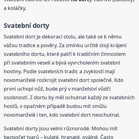
a koláčky.
Svatební dorty
Svatební dort je dekorací stolu, ale také se k němu
vážou tradice a pověry. Za zmínku určitě stojí krájení
svatebního dortu, které patří k tradičním činnostem
při svatebním veselí a bývá vyvrcholením svatební
hostiny. Podle svatebních tradic a zvyklostí mají
novomanželé rozkrojit svatební dort společně. Kdo
první uchopí nůž, bude prý v manželství vůdčí
osobností. Z dortu by měl ochutnat každý ze svatebních
hostů, v opačném případě budou mít smůlu
novomanželé i ten, kdo svatební dort neochutnal.
Svatební dorty jsou velmi různorodé. Mohou mít
bezpočet tvarů – kulaté, hranaté, oválné. Často