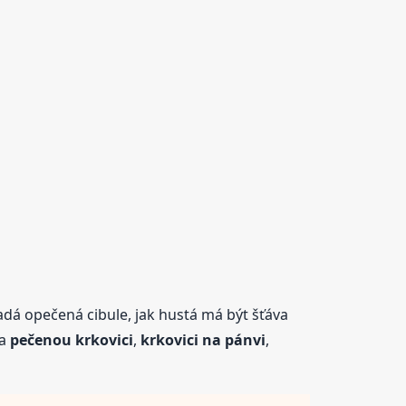
padá opečená cibule, jak hustá má být šťáva
na
pečenou krkovici
,
krkovici na pánvi
,