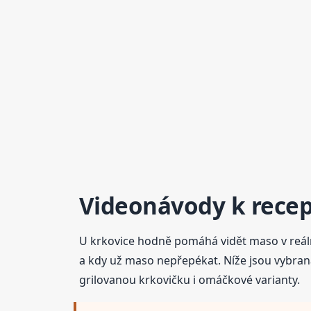
Videonávody k recep
U krkovice hodně pomáhá vidět maso v reálné 
a kdy už maso nepřepékat. Níže jsou vybraná
grilovanou krkovičku i omáčkové varianty.