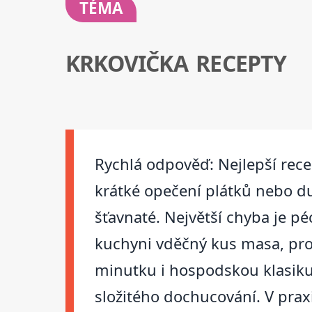
TÉMA
KRKOVIČKA RECEPTY
Rychlá odpověď: Nejlepší recept
krátké opečení plátků nebo du
šťavnaté. Největší chyba je pé
kuchyni vděčný kus masa, prot
minutku i hospodskou klasiku 
složitého dochucování. V prax