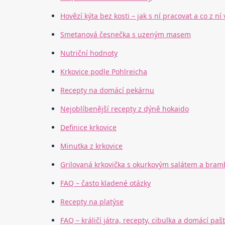
Hovězí kýta bez kosti – jak s ní pracovat a co z ní 
Smetanová česnečka s uzeným masem
Nutriční hodnoty
Krkovice podle Pohlreicha
Recepty na domácí pekárnu
Nejoblíbenější recepty z dýně hokaido
Definice krkovice
Minutka z krkovice
Grilovaná krkovička s okurkovým salátem a bram
FAQ – často kladené otázky
Recepty na platýse
FAQ – králičí játra, recepty, cibulka a domácí pašt