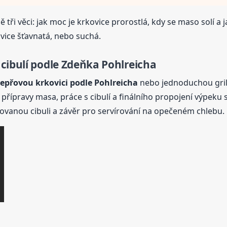
ně tři věci: jak moc je krkovice prorostlá, kdy se maso solí 
ovice šťavnatá, nebo suchá.
cibulí podle Zdeňka Pohlreicha
epřovou krkovici podle Pohlreicha
nebo jednoduchou gril
přípravy masa, práce s cibulí a finálního propojení výpeku s
stovanou cibuli a závěr pro servírování na opečeném chlebu.