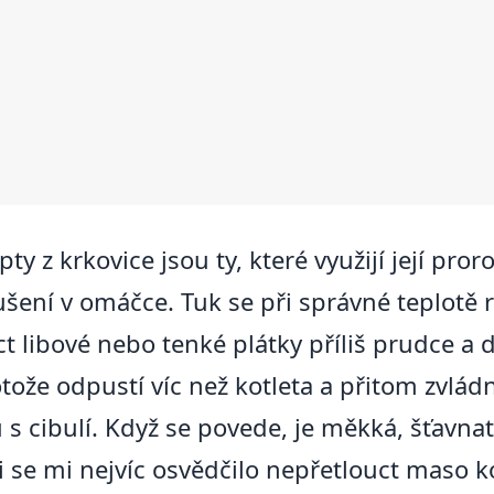
y z krkovice jsou ty, které využijí její pro
šení v omáčce. Tuk se při správné teplotě 
ct libové nebo tenké plátky příliš prudce a 
ože odpustí víc než kotleta a přitom zvlád
s cibulí. Když se povede, je měkká, šťavna
i se mi nejvíc osvědčilo nepřetlouct maso k