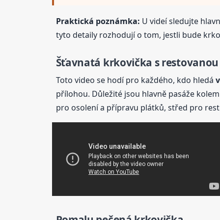
Praktická poznámka:
U videí sledujte hlav
tyto detaily rozhodují o tom, jestli bude krk
Šťavnatá
krkovička
s restovanou 
Toto video se hodí pro každého, kdo hledá
v
přílohou. Důležité jsou hlavně pasáže kolem 
pro osolení a přípravu plátků, střed pro re
Pomalu pečená
krkovička