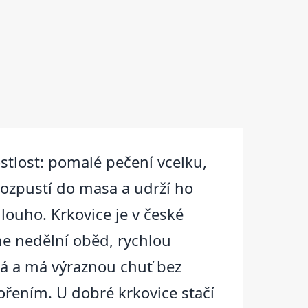
rostlost: pomalé pečení vcelku,
rozpustí do masa a udrží ho
dlouho. Krkovice je v české
ne nedělní oběd, rychlou
tá a má výraznou chuť bez
ořením. U dobré krkovice stačí