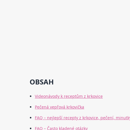
OBSAH
Videonávody k receptům z krkovice
Pečená vepřová krkovička
FAQ – nejlepší recepty z krkovice, pečení, minutk
FAQ – Často kladené otázky