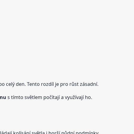
o celý den. Tento rozdíl je pro růst zásadní.
ínu
s tímto světlem počítají a využívají ho.
ládají kolísání světla i horší půdní podmínky.