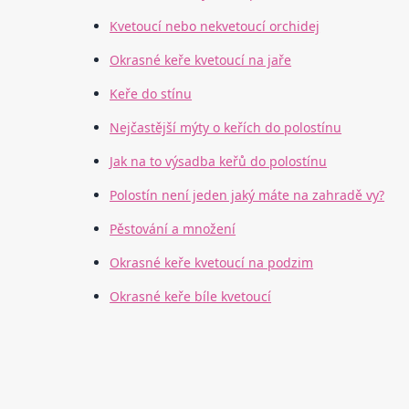
Kvetoucí nebo nekvetoucí orchidej
Okrasné keře kvetoucí na jaře
Keře do stínu
Nejčastější mýty o keřích do polostínu
Jak na to výsadba keřů do polostínu
Polostín není jeden jaký máte na zahradě vy?
Pěstování a množení
Okrasné keře kvetoucí na podzim
Okrasné keře bíle kvetoucí