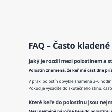
FAQ – Často kladené
Jaký je rozdíl mezi polostínem a 
Polostín znamená, že keř má část dne přís
V praxi polostín obvykle znamená 3–6 hodi
Pokud je vysadíte do skutečného stínu, často
Které
keře
do polostínu
jsou nejm
Mezi nejméně náročné
keře
do polostínu
p