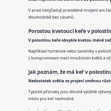
V praxi nevyžadují pravidelné hnojení ani ča
dlouhodobě bez zásahů.
Porostou
kvetoucí
keře
v polostín
V polostínu
keře
obvykle kvetou méně než
Například hortenzie nebo tavolníky v polostí
s kompromisem mezi množstvím květů a vit
Jak poznám, že má keř v polostín
Nedostatek světla se projeví změnou růst
Typické příznaky jsou dlouhé vytáhlé výhony, 
místo pro keř nevhodné.