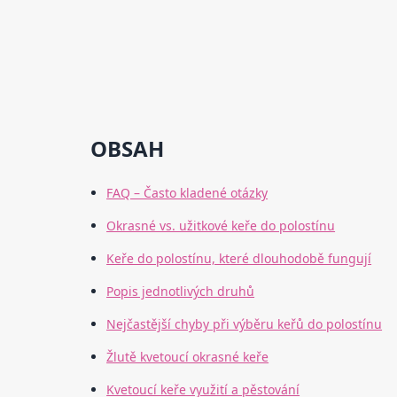
OBSAH
FAQ – Často kladené otázky
Okrasné vs. užitkové keře do polostínu
Keře do polostínu, které dlouhodobě fungují
Popis jednotlivých druhů
Nejčastější chyby při výběru keřů do polostínu
Žlutě kvetoucí okrasné keře
Kvetoucí keře využití a pěstování