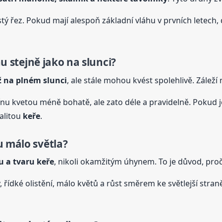
stý řez. Pokud mají alespoň základní vláhu v prvních letech,
u stejně jako na slunci?
 na plném slunci
, ale stále mohou kvést spolehlivě. Zálež
nu kvetou méně bohatě, ale zato déle a pravidelně. Pokud je 
alitou
keře
.
u málo světla?
u a tvaru
keře
, nikoli okamžitým úhynem. To je důvod, pro
řídké olistění, málo květů a růst směrem ke světlejší straně