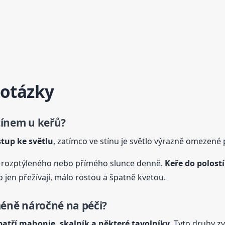
 otázky
stínem u keřů?
tup ke světlu
, zatímco ve stínu je světlo výrazně omezené p
n rozptýleného nebo přímého slunce denně.
Keře
do polost
 jen přežívají, málo rostou a špatně kvetou.
éně náročné na péči?
atří mahonie, skalník a některé tavolníky
. Tyto druhy zv