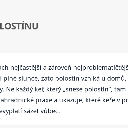
OLOSTÍNU
ách nejčastější a zároveň nejproblematičtěj
plné slunce, zato polostín vzniká u domů, 
. Ne každý keř, který „snese polostín“, tam
 zahradnické praxe a ukazuje, které keře v 
nevyplatí sázet vůbec.