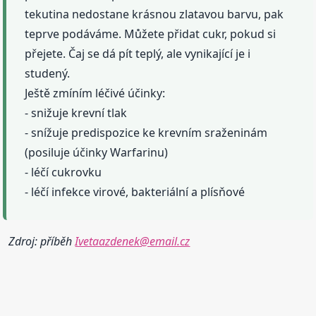
tekutina nedostane krásnou zlatavou barvu, pak
teprve podáváme. Můžete přidat cukr, pokud si
přejete. Čaj se dá pít teplý, ale vynikající je i
studený.
Ještě zmíním léčivé účinky:
- snižuje krevní tlak
- snížuje predispozice ke krevním sraženinám
(posiluje účinky Warfarinu)
- léčí cukrovku
- léčí infekce virové, bakteriální a plísňové
Zdroj: příběh
Ivetaazdenek@email.cz