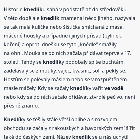
Historie
knedlík
u sahá v podstatě až do středověku.
V této době ale
knedlík
znamenal něco jiného, nazývala
se tak malá kulička nebo šištička smíchaná z masa,
máčené housky a případně i jiných přísad (bylinek,
koření) a oproti dnešku se tyto „knédle“ smažily
na ohni. Mouka se do nich začala přidávat teprve v 17.
století. Tehdy se
knedlík
y podobaly spíše buchtám,
zadělávaly se z mouky, vajec, kvasnic, soli a pekly se.
Hostům se polévaly máslem nebo se v rozpuštěném
másle máčely. Kdy se začaly
knedlík
y vařit
ve vodě
nebo kdy se do nich začalo přidávat ztvrdlé pečivo, není
přesně známo.
Knedlík
y se těšily stále větší oblibě a s rozvojem
obchodu se začaly z rakouských a bavorských zemí šířit
také do českých zemí. Název
knedlík
se u nás uchytil