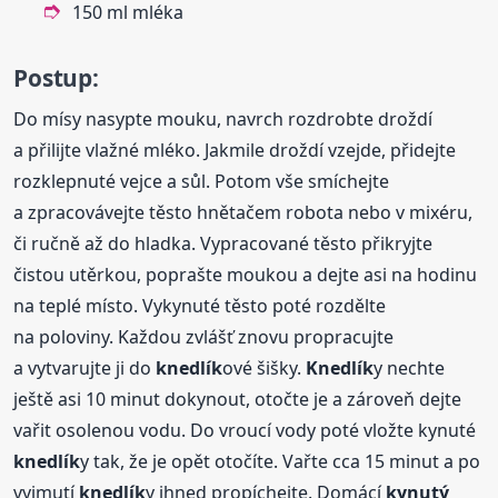
150 ml mléka
Postup:
Do mísy nasypte mouku, navrch rozdrobte droždí
a přilijte vlažné mléko. Jakmile droždí vzejde, přidejte
rozklepnuté vejce a sůl. Potom vše smíchejte
a zpracovávejte těsto hnětačem robota nebo v mixéru,
či ručně až do hladka. Vypracované těsto přikryjte
čistou utěrkou, poprašte moukou a dejte asi na hodinu
na teplé místo. Vykynuté těsto poté rozdělte
na poloviny. Každou zvlášť znovu propracujte
a vytvarujte ji do
knedlík
ové šišky.
Knedlík
y nechte
ještě asi 10 minut dokynout, otočte je a zároveň dejte
vařit osolenou vodu. Do vroucí vody poté vložte kynuté
knedlík
y tak, že je opět otočíte. Vařte cca 15 minut a po
vyjmutí
knedlík
y ihned propíchejte. Domácí
kynutý