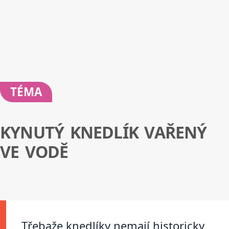
TÉMA
KYNUTÝ KNEDLÍK VAŘENÝ
VE VODĚ
Třebaže knedlíky nemají historicky