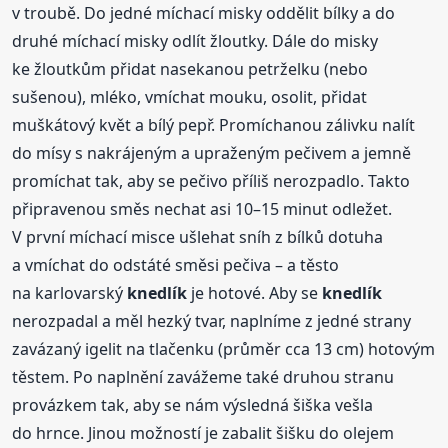
v troubě. Do jedné míchací misky oddělit bílky a do
druhé míchací misky odlít žloutky. Dále do misky
ke žloutkům přidat nasekanou petrželku (nebo
sušenou), mléko, vmíchat mouku, osolit, přidat
muškátový květ a bílý pepř. Promíchanou zálivku nalít
do mísy s nakrájeným a upraženým pečivem a jemně
promíchat tak, aby se pečivo příliš nerozpadlo. Takto
připravenou směs nechat asi 10–15 minut odležet.
V první míchací misce ušlehat sníh z bílků dotuha
a vmíchat do odstáté směsi pečiva – a těsto
na karlovarský
knedlík
je hotové. Aby se
knedlík
nerozpadal a měl hezký tvar, naplníme z jedné strany
zavázaný igelit na tlačenku (průměr cca 13 cm) hotovým
těstem. Po naplnění zavážeme také druhou stranu
provázkem tak, aby se nám výsledná šiška vešla
do hrnce. Jinou možností je zabalit šišku do olejem