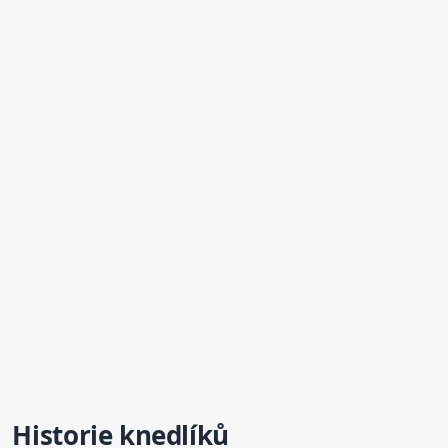
Historie
knedlík
ů