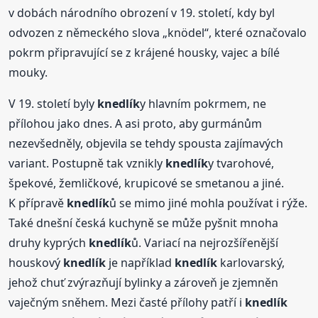
v dobách národního obrození v 19. století, kdy byl
odvozen z německého slova „knödel“, které označovalo
pokrm připravující se z krájené housky, vajec a bílé
mouky.
V 19. století byly
knedlík
y hlavním pokrmem, ne
přílohou jako dnes. A asi proto, aby gurmánům
nezevšedněly, objevila se tehdy spousta zajímavých
variant. Postupně tak vznikly
knedlík
y tvarohové,
špekové, žemličkové, krupicové se smetanou a jiné.
K přípravě
knedlík
ů se mimo jiné mohla používat i rýže.
Také dnešní česká kuchyně se může pyšnit mnoha
druhy kyprých
knedlík
ů. Variací na nejrozšířenější
houskový
knedlík
je například
knedlík
karlovarský,
jehož chuť zvýrazňují bylinky a zároveň je zjemněn
vaječným sněhem. Mezi časté přílohy patří i
knedlík