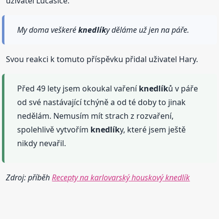
uživatel Lucasice.
My doma veškeré
knedlík
y děláme už jen na páře.
Svou reakci k tomuto příspěvku přidal uživatel Hary.
Před 49 lety jsem okoukal vaření
knedlík
ů v páře
od své nastávající tchýně a od té doby to jinak
nedělám. Nemusím mít strach z rozvaření,
spolehlivě vytvořím
knedlík
y, které jsem ještě
nikdy nevařil.
Zdroj: příběh
Recepty na karlovarský houskový knedlík