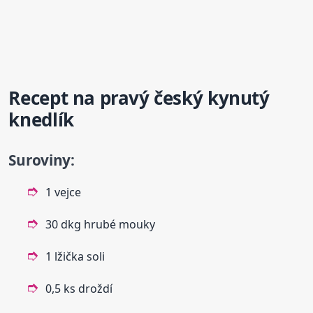
Recept na pravý český
kynutý
knedlík
Suroviny:
1 vejce
30 dkg hrubé mouky
1 lžička soli
0,5 ks droždí