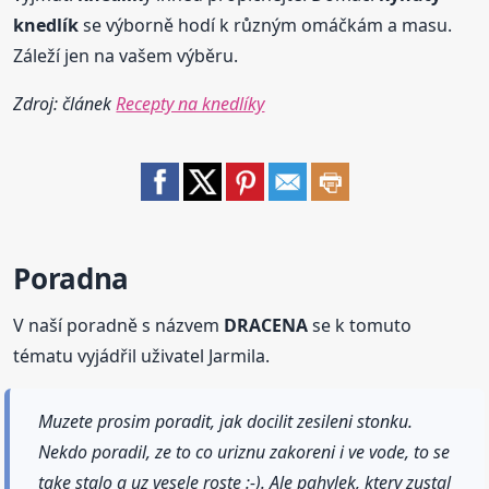
knedlík
se výborně hodí k různým omáčkám a masu.
Záleží jen na vašem výběru.
Zdroj: článek
Recepty na knedlíky
Poradna
V naší poradně s názvem
DRACENA
se k tomuto
tématu vyjádřil uživatel Jarmila.
Muzete prosim poradit, jak docilit zesileni stonku.
Nekdo poradil, ze to co uriznu zakoreni i ve vode, to se
take stalo a uz vesele roste :-). Ale pahylek, ktery zustal