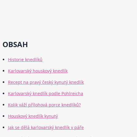
OBSAH
Historie knedlíků
Karlovarský houskový knedlík
Recept na pravý český kynutý knedlík
Karlovarský knedlík podle Pohlreicha
Kolik váží přílohová porce knedlíků?
Houskový knedlík kynutý
Jak se dělá karlovarský knedlík v páře