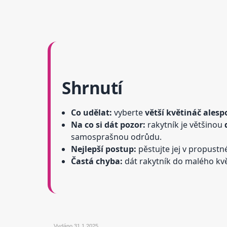
Shrnutí
Co udělat:
vyberte
větší květináč alespo
Na co si dát pozor:
rakytník je většinou
samosprašnou odrůdu.
Nejlepší postup:
pěstujte jej v propustn
Častá chyba:
dát rakytník do malého kvě
Vydáno
31.1.2025