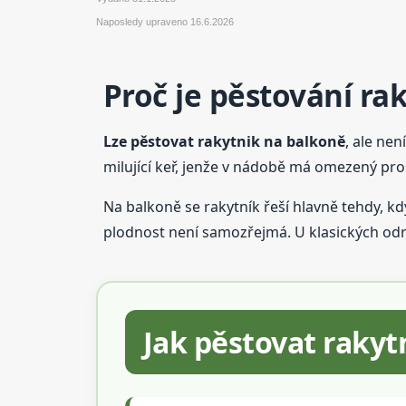
Naposledy upraveno
16.6.2026
Proč je pěstování ra
Lze pěstovat rakytnik na balkoně
, ale nen
milující keř, jenže v nádobě má omezený pr
Na balkoně se rakytník řeší hlavně tehdy, kdy
plodnost není samozřejmá. U klasických od
Jak pěstovat raky