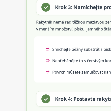
Krok 3: Namíchejte pr
Rakytník nemá rád těžkou mazlavou zem
v menším množství, písku, jemného štěr
Smíchejte běžný substrát s pís
Nepřehánějte to s čerstvým k
Povrch můžete zamulčovat kamí
Krok 4: Postavte rakyt