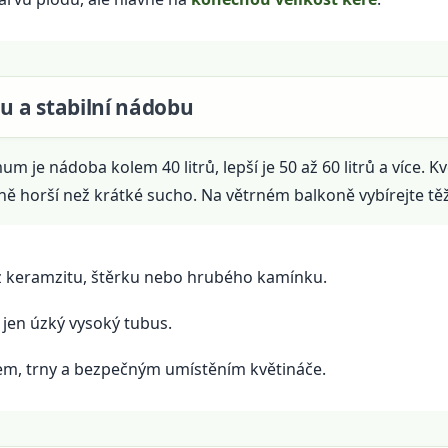
ou a stabilní nádobu
um je nádoba kolem 40 litrů, lepší je 50 až 60 litrů a více. 
ě horší než krátké sucho. Na větrném balkoně vybírejte těž
 keramzitu, štěrku nebo hrubého kamínku.
e jen úzký vysoký tubus.
trem, trny a bezpečným umístěním květináče.