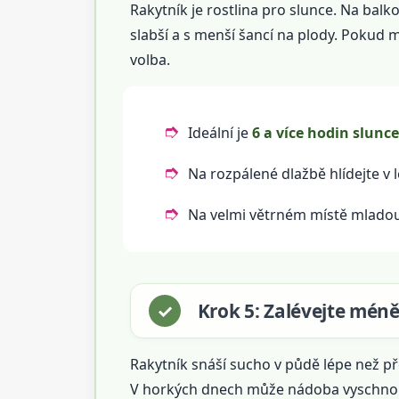
Rakytník je rostlina pro slunce. Na balk
slabší a s menší šancí na plody. Pokud 
volba.
Ideální je
6 a více hodin slunc
Na rozpálené dlažbě hlídejte v 
Na velmi větrném místě mladou 
Krok 5: Zalévejte méně
Rakytník snáší sucho v půdě lépe než př
V horkých dnech může nádoba vyschnout