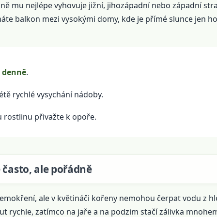
oně mu nejlépe vyhovuje jižní, jihozápadní nebo západní stra
máte balkon mezi vysokými domy, kde je přímé slunce jen h
e denně
.
létě rychlé vysychání nádoby.
rostlinu přivažte k opoře.
 často, ale pořádně
emokření, ale v květináči kořeny nemohou čerpat vodu z hlo
 rychle, zatímco na jaře a na podzim stačí zálivka mnohe