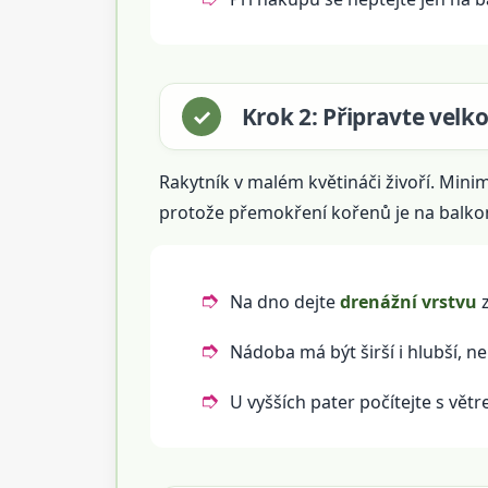
Krok 2: Připravte velk
Rakytník v malém květináči živoří. Minim
protože přemokření kořenů je na balkon
Na dno dejte
drenážní vrstvu
z
Nádoba má být širší i hlubší, n
U vyšších pater počítejte s vě