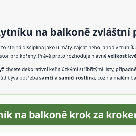
kytníku na balkoně zvláštní 
í to stejná disciplína jako u máty, rajčat nebo jahod v truhlí
ostor pro kořeny. Právě proto rozhoduje hlavně
velikost kv
ž chcete dekorativní keř s úzkými stříbřitými listy, případně 
růd bývá potřeba
samčí a samičí rostlina
, což na malém ba
tník na balkoně krok za krok