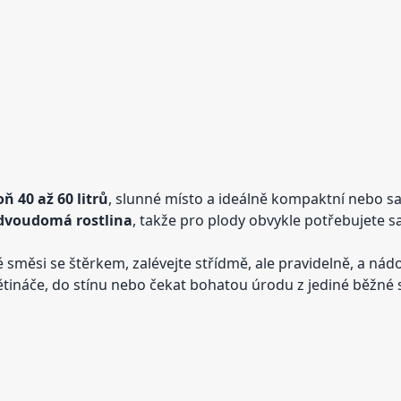
ň 40 až 60 litrů
, slunné místo a ideálně kompaktní nebo 
dvoudomá rostlina
, takže pro plody obvykle potřebujete s
é směsi se štěrkem, zalévejte střídmě, ale pravidelně, a n
tináče, do stínu nebo čekat bohatou úrodu z jediné běžné 