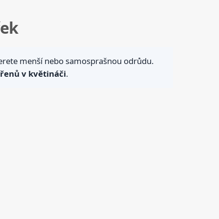
ček
yberete menší nebo samosprašnou odrůdu.
ořenů v květináči
.