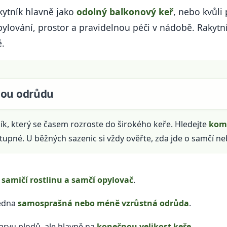
akytník hlavně jako
odolný balkonový keř
, nebo kvůli
opylování, prostor a pravidelnou péči v nádobě. Rakytník
.
nou odrůdu
ík, který se časem rozroste do širokého keře. Hledejte
komp
pné. U běžných sazenic si vždy ověřte, zda jde o samčí neb
u
samičí rostlinu a samčí opylovač
.
jedna
samosprašná nebo méně vzrůstná odrůda
.
arvu plodů, ale hlavně na
konečnou velikost keře
.