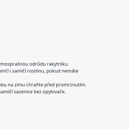
samosprašnou odrůdu rakytníku.
amčí i samičí rostlinu, pokud nemáte
ádobu na zimu chraňte před promrznutím.
samičí sazenice bez opylovače.