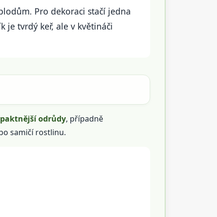
 plodům. Pro dekoraci stačí jedna
 je tvrdý keř, ale v květináči
aktnější odrůdy
, případně
o samičí rostlinu.