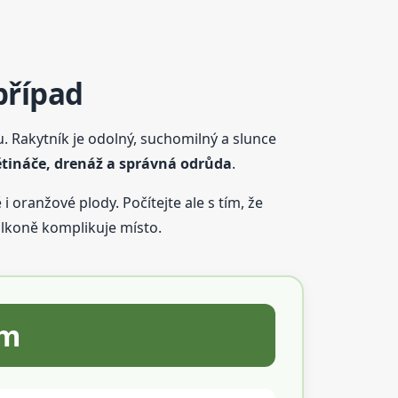
případ
ku. Rakytník je odolný, suchomilný a slunce
ětináče, drenáž a správná odrůda
.
i oranžové plody. Počítejte ale s tím, že
lkoně komplikuje místo.
em