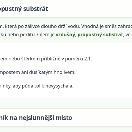
opustný substrát
, která po zálivce dlouho drží vodu. Vhodná je směs zahr
ku nebo perlitu. Cílem je
vzdušný, propustný substrát
, ve
kem nebo štěrkem přibližně v poměru 2:1.
ompostem ani dusíkatým hnojivem.
nky, aby půda tolik nevysychala.
ník na nejslunnější místo