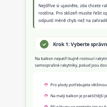
Nejdříve si ujasněte, zda chcete r
rostlina. Pro sklizeň musíte řešit 
odpustí méně chyb než na zahradě
Krok 1: Vyberte správ
Na balkon nepatří bujně rostoucí rakytn
samosprašné rakytníky, pokud jsou dostu
Pro plody potřebujete většino
Na malý balkon je praktičtější 
Při nákupu se neptejte jen na b