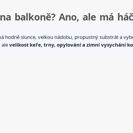
 na balkoně? Ano, ale má há
 má hodně slunce, velkou nádobu, propustný substrát a v
 ale
velikost keře, trny, opylování a zimní vysychání k