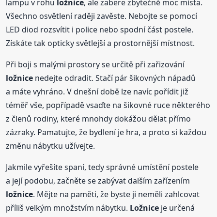
lampu v rohu
ložnice
, ale zabere zbytečně moc místa.
Všechno osvětlení raději zavěste. Nebojte se pomocí
LED diod rozsvítit i police nebo spodní část postele.
Získáte tak opticky světlejší a prostornější místnost.
Při boji s malými prostory se určitě při zařizování
ložnice
nedejte odradit. Stačí pár šikovných nápadů
a máte vyhráno. V dnešní době lze navíc pořídit již
téměř vše, popřípadě vsaďte na šikovné ruce některého
z členů rodiny, které mnohdy dokážou dělat přímo
zázraky. Pamatujte, že bydlení je hra, a proto si každou
změnu nábytku užívejte.
Jakmile vyřešíte spaní, tedy správné umístění postele
a její podobu, začněte se zabývat dalším zařízením
ložnice
. Mějte na paměti, že byste ji neměli zahlcovat
příliš velkým množstvím nábytku.
Ložnice
je určená