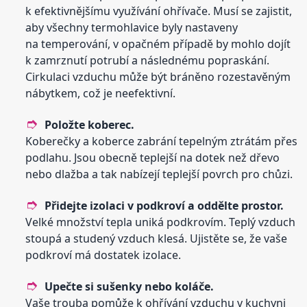
k efektivnějšímu využívání ohřívače. Musí se zajistit,
aby všechny termohlavice byly nastaveny
na temperování, v opačném případě by mohlo dojít
k zamrznutí potrubí a následnému popraskání.
Cirkulaci vzduchu může být bráněno rozestavěným
nábytkem, což je neefektivní.
Položte koberec.
Koberečky a koberce zabrání tepelným ztrátám přes
podlahu. Jsou obecně teplejší na dotek než dřevo
nebo dlažba a tak nabízejí teplejší povrch pro chůzi.
Přidejte izolaci
v podkroví
a oddělte prostor.
Velké množství tepla uniká podkrovím. Teplý vzduch
stoupá a studený vzduch klesá. Ujistěte se, že vaše
podkroví má dostatek izolace.
Upečte si sušenky nebo koláče.
Vaše trouba pomůže k ohřívání vzduchu v kuchyni