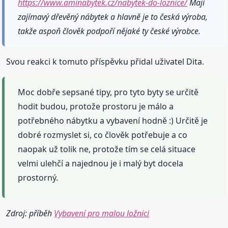
https://www.aminabytek.cz/nabytek-do-loznice/
Maji
zajímavý dřevěný nábytek a hlavně je to česká výroba,
takže aspoň člověk podpoří nějaké ty české výrobce.
Svou reakci k tomuto příspěvku přidal uživatel Dita.
Moc dobře sepsané tipy, pro tyto byty se určitě
hodit budou, protože prostoru je málo a
potřebného nábytku a vybavení hodně :) Určitě je
dobré rozmyslet si, co člověk potřebuje a co
naopak už tolik ne, protože tím se celá situace
velmi ulehčí a najednou je i malý byt docela
prostorný.
Zdroj: příběh
Vybavení pro malou ložnici