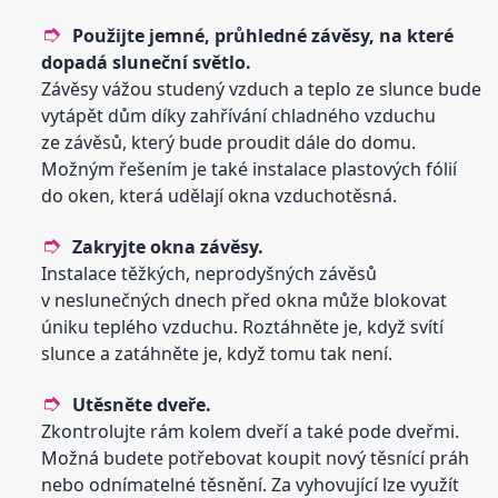
Použijte jemné, průhledné závěsy, na které
dopadá sluneční světlo.
Závěsy vážou studený vzduch a teplo ze slunce bude
vytápět dům díky zahřívání chladného vzduchu
ze závěsů, který bude proudit dále do domu.
Možným řešením je také instalace plastových fólií
do oken, která udělají okna vzduchotěsná.
Zakryjte okna závěsy.
Instalace těžkých, neprodyšných závěsů
v neslunečných dnech před okna může blokovat
úniku teplého vzduchu. Roztáhněte je, když svítí
slunce a zatáhněte je, když tomu tak není.
Utěsněte dveře.
Zkontrolujte rám kolem dveří a také pode dveřmi.
Možná budete potřebovat koupit nový těsnící práh
nebo odnímatelné těsnění. Za vyhovující lze využít