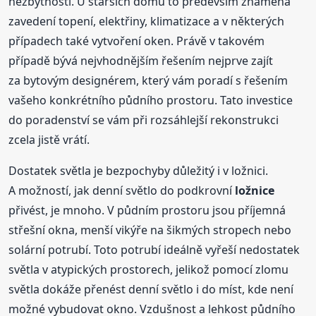
nezbytností. U starších domů to především znamená
zavedení topení, elektřiny, klimatizace a v některých
případech také vytvoření oken. Právě v takovém
případě bývá nejvhodnějším řešením nejprve zajít
za bytovým designérem, který vám poradí s řešením
vašeho konkrétního půdního prostoru. Tato investice
do poradenství se vám při rozsáhlejší rekonstrukci
zcela jistě vrátí.
Dostatek světla je bezpochyby důležitý i v ložnici.
A možností, jak denní světlo do podkrovní
ložnice
přivést, je mnoho. V půdním prostoru jsou příjemná
střešní okna, menší vikýře na šikmých stropech nebo
solární potrubí. Toto potrubí ideálně vyřeší nedostatek
světla v atypických prostorech, jelikož pomocí zlomu
světla dokáže přenést denní světlo i do míst, kde není
možné vybudovat okno. Vzdušnost a lehkost půdního