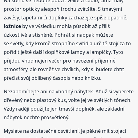
Na stěnu se nebojte použít velké zrcadlo, čímž malý
prostor opticky alespoň trochu zvětšíte. S tmavými
závěsy, tapetami či doplňky zacházejte spíše opatrně,
ložnice
by ve výsledku mohla působit až příliš
úzkostlivě a stísněně. Pohrát si naopak můžete
se světly, kdy kromě stropního svítidla určitě stojí za to
pořídit ještě další doplňkové lampy a lampičky. Tyto
přijdou vhod nejen večer pro navození příjemné
atmosféry, ale rovněž ve chvílích, kdy si budete chtít
přečíst svůj oblíbený časopis nebo knížku.
Nezapomínejte ani na vhodný nábytek. Ať už si vyberete
dřevěný nebo plastový kus, volte jej ve světlých tónech.
Vždy raději použijte jen tmavší doplněk, ale základní
nábytek nechte prosvětlený.
Myslete na dostatečné osvětlení. Je pěkné mít stojací