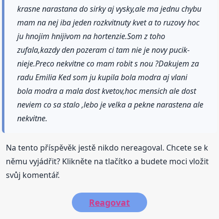
krasne narastana do sirky aj vysky,ale ma jednu chybu
mam na nej iba jeden rozkvitnuty kvet a to ruzovy hoc
ju hnojim hnijivom na hortenzie.Som z toho
zufala,kazdy den pozeram ci tam nie je novy pucik-
nieje.Preco nekvitne co mam robit s nou ?Dakujem za
radu Emilia Ked som ju kupila bola modra aj vlani
bola modra a mala dost kvetov,hoc mensich ale dost
neviem co sa stalo ,lebo je velka a pekne narastena ale
nekvitne.
Na tento příspěvěk jestě nikdo nereagoval. Chcete se k
němu vyjádřit? Klikněte na tlačítko a budete moci vložit
svůj komentář.
Reagovat