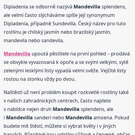
Dipladenia se odborně nazývá
Mandevilla
splendens,
ale velmi často slýcháváme spíše její synonymum
Dipladenia, případně Sundevilla. Český název pro tuto
rostlinu je chilský jasmín nebo brazilský jasmín,
mandevila nebo sandevila.
Mandevilla
upoutá pěstitele na první pohled – prodává
se obvykle vyvazovaná k opoře a se svými velkými, sytě
zelenými lesklými listy vypadá velmi svěže. Vejčité listy
rostou na stonku vždy po dvou.
Naštěstí už není problém koupit rozkvetlé rostliny také
v našich zahradnických centrech, často najdete
v nabídce nejen druh
Mandevilla
splendens, ale
i
Mandevilla
sanderi nebo
Mandevilla
amoena. Pokud
budete mít štěstí, můžete si vybrat květy i v jiných
barvách. Působivé jsou odstíny růžové a červené, občas