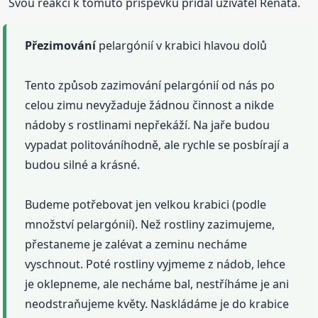
Svou reakci k tomuto příspěvku přidal uživatel Renata.
Přezimování
pelargónií v krabici hlavou dolů
Tento způsob zazimování pelargónií od nás po
celou zimu nevyžaduje žádnou činnost a nikde
nádoby s rostlinami nepřekáží. Na jaře budou
vypadat politováníhodně, ale rychle se posbírají a
budou silné a krásné.
Budeme potřebovat jen velkou krabici (podle
množství pelargónií). Než rostliny zazimujeme,
přestaneme je zalévat a zeminu necháme
vyschnout. Poté rostliny vyjmeme z nádob, lehce
je oklepneme, ale necháme bal, nestříháme je ani
neodstraňujeme květy. Naskládáme je do krabice