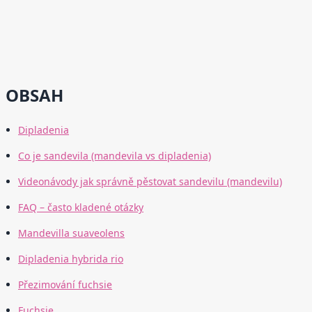
OBSAH
Dipladenia
Co je sandevila (mandevila vs dipladenia)
Videonávody jak správně pěstovat sandevilu (mandevilu)
FAQ – často kladené otázky
Mandevilla suaveolens
Dipladenia hybrida rio
Přezimování fuchsie
Fuchsie