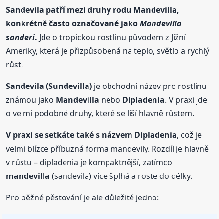
Sandevila patří mezi druhy rodu
Mandevilla
,
konkrétně často označované jako
Mandevilla
sanderi
.
Jde o tropickou rostlinu původem z Jižní
Ameriky, která je přizpůsobená na teplo, světlo a rychlý
růst.
Sandevila (Sundevilla)
je obchodní název pro rostlinu
známou jako
Mandevilla
nebo
Dipladenia
. V praxi jde
o velmi podobné druhy, které se liší hlavně růstem.
V praxi se setkáte také s názvem Dipladenia
, což je
velmi blízce příbuzná forma mandevily. Rozdíl je hlavně
v růstu – dipladenia je kompaktnější, zatímco
mandevilla
(sandevila) více šplhá a roste do délky.
Pro běžné pěstování je ale důležité jedno: