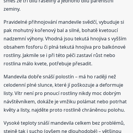
směs ze tří dílů rašeliny a jednoho dílu pařeništní
zeminy.
Pravidelné přihnojování mandevile svědčí, vybuduje si
pak mohutný kořenový bal a silné, bohatě kvetoucí
nadzemní výhony. Vhodná jsou tekutá hnojiva s vyšším
obsahem fosforu či plná tekutá hnojiva pro balkónové
rostliny. Jakmile se i při této péči zastaví růst nebo
rostlina málo kvete, potřebuje přesadit.
Mandevila dobře snáší polostín – má ho raději než
celodenní plné slunce, které jí poškozuje a deformuje
listy. Vítr není pro pnoucí rostliny nikdy moc dobrým
návštěvníkem, dokáže je vmžiku polámat nebo potrhat
květy a listy, najděte proto rostlině chráněnou polohu.
Vysoké teploty snáší mandevila celkem bez problémů,
stejně tak i sucho (ovšem ne dlouhodobé) – většinou