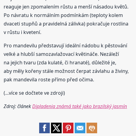
reaguje jen zpomalením růstu a menší násadou květů.
Po návratu k normálním podmínkám (teploty kolem
dvaceti stupňů a pravidelná zálivka) pokračuje rostlina
v růstu i kvetení.
Pro mandevilu představují ideální nádobu k pěstování
velké a hlubší samozavlažovací květináče. Nezáleží
na jejich tvaru (zda kulaté, či hranaté), důležité je,
aby měly kořeny stále možnost čerpat závlahu a živiny,
pak mandevila roste přímo před očima.
(...více se dočtete ve zdroji)
Zdroj: článek
Dipladenia známá také jako brazilský jasmín