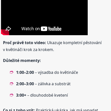
Proč právě toto video:
Ukazuje kompletní pěstování
v květináči krok za krokem.
Důležité momenty:
1:00–2:00
– výsadba do květináče
2:00–3:00
– zálivka a substrát
3:00+
– dlouhodobé kvetení
Co si z toho vzít:
Praktická ukázka, jak má vypadat