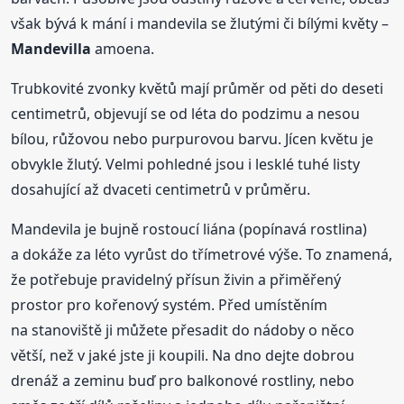
však bývá k mání i mandevila se žlutými či bílými květy –
Mandevilla
amoena.
Trubkovité zvonky květů mají průměr od pěti do deseti
centimetrů, objevují se od léta do podzimu a nesou
bílou, růžovou nebo purpurovou barvu. Jícen květu je
obvykle žlutý. Velmi pohledné jsou i lesklé tuhé listy
dosahující až dvaceti centimetrů v průměru.
Mandevila je bujně rostoucí liána (popínavá rostlina)
a dokáže za léto vyrůst do třímetrové výše. To znamená,
že potřebuje pravidelný přísun živin a přiměřený
prostor pro kořenový systém. Před umístěním
na stanoviště ji můžete přesadit do nádoby o něco
větší, než v jaké jste ji koupili. Na dno dejte dobrou
drenáž a zeminu buď pro balkonové rostliny, nebo