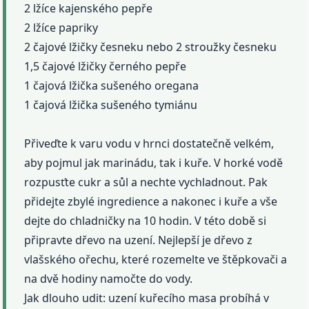
2 lžíce kajenského pepře
2 lžíce papriky
2 čajové lžičky česneku nebo 2 stroužky česneku
1,5 čajové lžičky černého pepře
1 čajová lžička sušeného oregana
1 čajová lžička sušeného tymiánu
Přiveďte k varu vodu v hrnci dostatečně velkém,
aby pojmul jak marinádu, tak i kuře. V horké vodě
rozpusťte cukr a sůl a nechte vychladnout. Pak
přidejte zbylé ingredience a nakonec i kuře a vše
dejte do chladničky na 10 hodin. V této době si
připravte dřevo na uzení. Nejlepší je dřevo z
vlašského ořechu, které rozemelte ve štěpkovači a
na dvě hodiny namočte do vody.
Jak dlouho udit: uzení kuřecího masa probíhá v