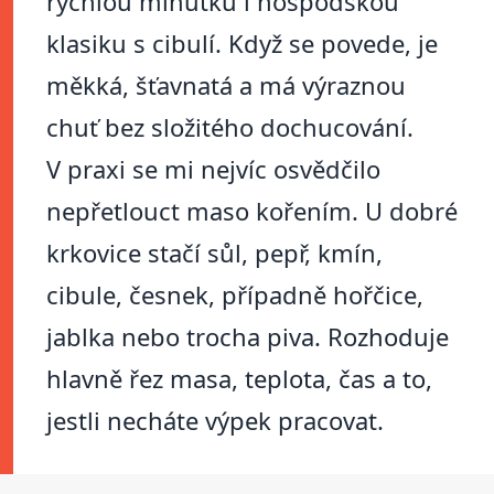
rychlou minutku i hospodskou
klasiku s cibulí. Když se povede, je
měkká, šťavnatá a má výraznou
chuť bez složitého dochucování.
V praxi se mi nejvíc osvědčilo
nepřetlouct maso kořením. U dobré
krkovice stačí sůl, pepř, kmín,
cibule, česnek, případně hořčice,
jablka nebo trocha piva. Rozhoduje
hlavně řez masa, teplota, čas a to,
jestli necháte výpek pracovat.