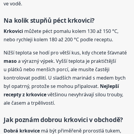
ve vodě.
Na kolik stupňů péct krkovici?
Krkovici
můžete péct pomalu kolem 130 až 150 °C,
nebo rychleji kolem 180 až 200 °C podle receptu.
Nižší teplota se hodí pro větší kus, kdy chcete šťavnaté
maso
a výrazný výpek. Vyšší teplota je praktičtější
u plátků nebo menších porcí, ale musíte častěji
kontrolovat podlití. U sladších marinád s medem bych
byl opatrný, protože se mohou připalovat.
Nejlepší
recepty z krkovice
většinou nevyhrávají silou trouby,
ale časem a trpělivostí.
Jak poznám dobrou krkovici v obchodě?
Dobrá krkovice
má být přiměřeně prorostlá tukem,