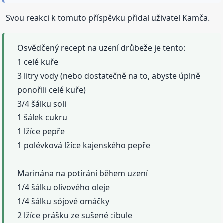
Svou reakci k tomuto příspěvku přidal uživatel Kamča.
Osvědčený recept na uzení drůbeže je tento:
1 celé kuře
3 litry vody (nebo dostatečně na to, abyste úplně
ponořili celé kuře)
3/4 šálku soli
1 šálek cukru
1 lžíce pepře
1 polévková lžíce kajenského pepře
Marinána na potírání během uzení
1/4 šálku olivového oleje
1/4 šálku sójové omáčky
2 lžíce prášku ze sušené cibule