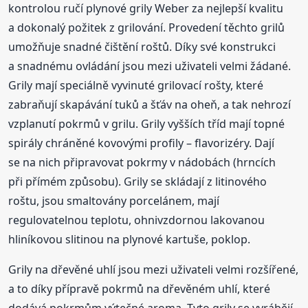
kontrolou ručí plynové grily Weber za nejlepší kvalitu
a dokonalý požitek z grilování. Provedení těchto grilů
umožňuje snadné čištění roštů. Díky své konstrukci
a snadnému ovládání jsou mezi uživateli velmi žádané.
Grily mají speciálně vyvinuté grilovací rošty, které
zabraňují skapávání tuků a šťáv na oheň, a tak nehrozí
vzplanutí pokrmů v grilu. Grily vyšších tříd mají topné
spirály chráněné kovovými profily – flavorizéry. Dají
se na nich připravovat pokrmy v nádobách (hrncích
při přímém způsobu). Grily se skládají z litinového
roštu, jsou smaltovány porcelánem, mají
regulovatelnou teplotu, ohnivzdornou lakovanou
hliníkovou slitinou na plynové kartuše, poklop.
Grily na dřevěné uhlí jsou mezi uživateli velmi rozšířené,
a to díky přípravě pokrmů na dřevěném uhlí, které
dodává pokrmům výtečné aroma. Tyto grily se vyrábějí