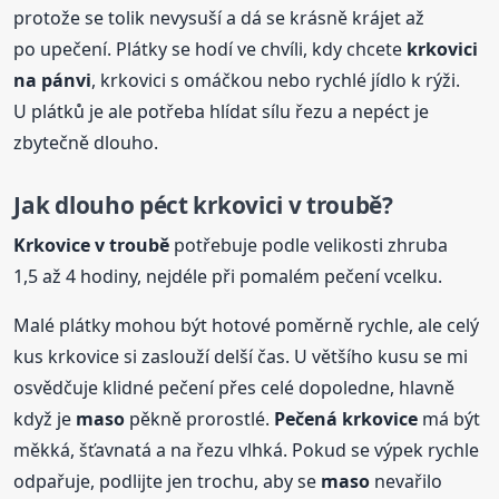
protože se tolik nevysuší a dá se krásně krájet až
po upečení. Plátky se hodí ve chvíli, kdy chcete
krkovici
na pánvi
, krkovici s omáčkou nebo rychlé jídlo k rýži.
U plátků je ale potřeba hlídat sílu řezu a nepéct je
zbytečně dlouho.
Jak dlouho péct krkovici v troubě?
Krkovice v troubě
potřebuje podle velikosti zhruba
1,5 až 4 hodiny, nejdéle při pomalém pečení vcelku.
Malé plátky mohou být hotové poměrně rychle, ale celý
kus krkovice si zaslouží delší čas. U většího kusu se mi
osvědčuje klidné pečení přes celé dopoledne, hlavně
když je
maso
pěkně prorostlé.
Pečená krkovice
má být
měkká, šťavnatá a na řezu vlhká. Pokud se výpek rychle
odpařuje, podlijte jen trochu, aby se
maso
nevařilo