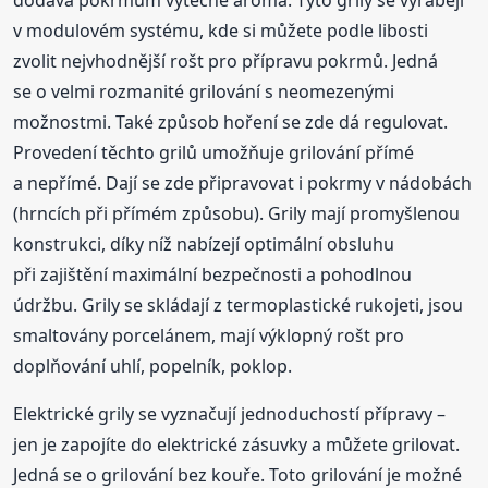
v modulovém systému, kde si můžete podle libosti
zvolit nejvhodnější rošt pro přípravu pokrmů. Jedná
se o velmi rozmanité grilování s neomezenými
možnostmi. Také způsob hoření se zde dá regulovat.
Provedení těchto grilů umožňuje grilování přímé
a nepřímé. Dají se zde připravovat i pokrmy v nádobách
(hrncích při přímém způsobu). Grily mají promyšlenou
konstrukci, díky níž nabízejí optimální obsluhu
při zajištění maximální bezpečnosti a pohodlnou
údržbu. Grily se skládají z termoplastické rukojeti, jsou
smaltovány porcelánem, mají výklopný rošt pro
doplňování uhlí, popelník, poklop.
Elektrické grily se vyznačují jednoduchostí přípravy –
jen je zapojíte do elektrické zásuvky a můžete grilovat.
Jedná se o grilování bez kouře. Toto grilování je možné