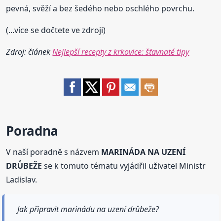
pevná, svěží a bez šedého nebo oschlého povrchu.
(...více se dočtete ve zdroji)
Zdroj: článek
Nejlepší recepty z krkovice: šťavnaté tipy
Poradna
V naší poradně s názvem
MARINÁDA NA UZENÍ
DRŮBEŽE
se k tomuto tématu vyjádřil uživatel Ministr
Ladislav.
Jak připravit marinádu na uzení drůbeže?