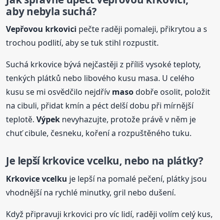
aby nebyla suchá?
Vepřovou krkovici
pečte raději pomaleji, přikrytou a s
trochou podlití, aby se tuk stihl rozpustit.
Suchá krkovice bývá nejčastěji z příliš vysoké teploty,
tenkých plátků nebo libového kusu masa. U celého
kusu se mi osvědčilo nejdřív
maso
dobře osolit, položit
na cibuli, přidat kmín a péct delší dobu při mírnější
teplotě.
Výpek
nevyhazujte, protože právě v něm je
chuť cibule, česneku, koření a rozpuštěného tuku.
Je lepší krkovice vcelku, nebo na plátky?
Krkovice vcelku
je lepší na pomalé pečení, plátky jsou
vhodnější na rychlé minutky, gril nebo dušení.
Když připravuji krkovici pro víc lidí, raději volím celý kus,