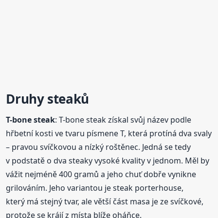
Druhy steaků
T-bone steak
: T-bone steak získal svůj název podle
hřbetní kosti ve tvaru písmene T, která protíná dva svaly
– pravou svíčkovou a nízký roštěnec. Jedná se tedy
v podstatě o dva steaky vysoké kvality v jednom. Měl by
vážit nejméně 400 gramů a jeho chuť dobře vynikne
grilováním. Jeho variantou je steak porterhouse,
který má stejný tvar, ale větší část masa je ze svíčkové,
protože se krájí z místa blíže oháňce.