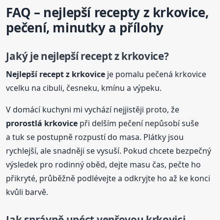
FAQ – nejlepší recepty z krkovice,
pečení, minutky a přílohy
Jaký je nejlepší recept z krkovice?
Nejlepší recept z krkovice
je pomalu pečená krkovice
vcelku na cibuli, česneku, kmínu a výpeku.
V domácí kuchyni mi vychází nejjistěji proto, že
prorostlá krkovice
při delším pečení nepůsobí suše
a tuk se postupně rozpustí do masa. Plátky jsou
rychlejší, ale snadněji se vysuší. Pokud chcete bezpečný
výsledek pro rodinný oběd, dejte masu čas, pečte ho
přikryté, průběžně podlévejte a odkryjte ho až ke konci
kvůli barvě.
Jak správně upéct vepřovou krkovici,